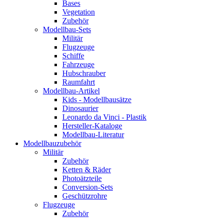
Bases
Vegetation
Zubehör
Modellbau-Sets
Militär
Flugzeuge
Schiffe
Fahrzeuge
Hubschrauber
Raumfahrt
Modellbau-Artikel
Kids - Modellbausätze
Dinosaurier
Leonardo da Vinci - Plastik
Hersteller-Kataloge
Modellbau-Literatur
Modellbauzubehör
Militär
Zubehör
Ketten & Räder
Photoätzteile
Conversion-Sets
Geschützrohre
Flugzeuge
Zubehör