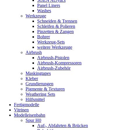
3GEN Acrylics
Panel Liners
Washes
Werkzeuge
Schneiden & Trennen
Schleifen & Polieren
Pinzetten & Zangen
Bohrer
Werkzeug-Sets
weitere Werkzeuge
Airbrush
Airbrush-Pistolen
Airbrush-Kompressoren
Airbrush-Zubehör
Maskingtapes
Kleber
Grundierungen
Pigmente & Texturen
Weathering Sets
Hilfsmittel
Fertigmodelle
Vitrinen
Modelleisenbahn
Spur H0
Auf-, Abfahrten & Brücken