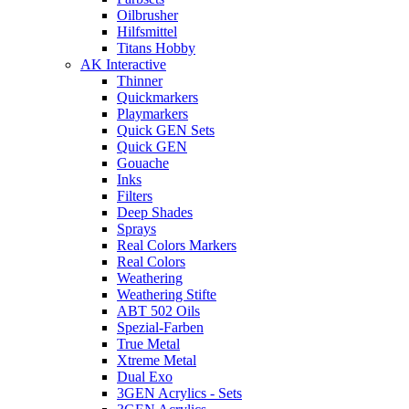
Oilbrusher
Hilfsmittel
Titans Hobby
AK Interactive
Thinner
Quickmarkers
Playmarkers
Quick GEN Sets
Quick GEN
Gouache
Inks
Filters
Deep Shades
Sprays
Real Colors Markers
Real Colors
Weathering
Weathering Stifte
ABT 502 Oils
Spezial-Farben
True Metal
Xtreme Metal
Dual Exo
3GEN Acrylics - Sets