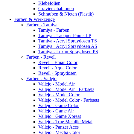
Klebefolien
Gravierschablonen
Schrauben & Nieten (Plastik)
Farben & Werkzeuge
Farben - Tamiya
Tamiya - Farben
Tamiya - Lacquer Paints LP
Tamiya - Acryl Spraydosen TS
Tamiya - Acryl Spraydosen AS
Tamiya - Lexan Spraydosen PS
Farben - Revell
Revell - Email Color
Revell - Aqua Color
Revell - Spraydosen
Farben - Vallejo
Vallejo - Model Air
Vallejo - Model Air - Farbsets
Vallejo - Model Color
Vallejo - Model Color - Farbsets
Vallejo - Game Color
Vallejo - Game Air
Vallejo - Game Xpress
Vallejo - True Metallic Metal
Vallejo - Panzer Aces
Vallejo - Mecha Color