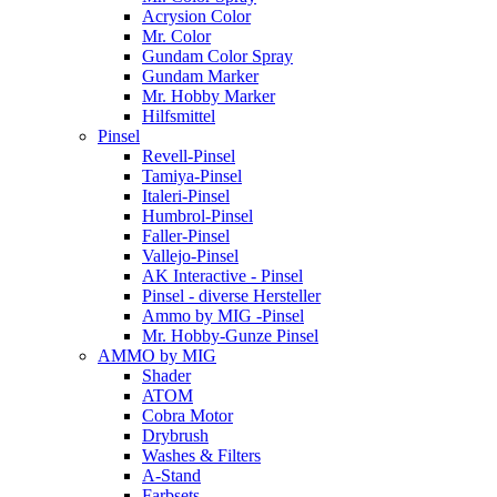
Acrysion Color
Mr. Color
Gundam Color Spray
Gundam Marker
Mr. Hobby Marker
Hilfsmittel
Pinsel
Revell-Pinsel
Tamiya-Pinsel
Italeri-Pinsel
Humbrol-Pinsel
Faller-Pinsel
Vallejo-Pinsel
AK Interactive - Pinsel
Pinsel - diverse Hersteller
Ammo by MIG -Pinsel
Mr. Hobby-Gunze Pinsel
AMMO by MIG
Shader
ATOM
Cobra Motor
Drybrush
Washes & Filters
A-Stand
Farbsets