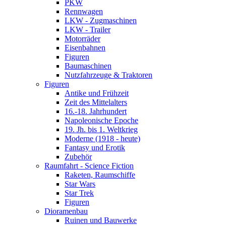
PKW
Rennwagen
LKW - Zugmaschinen
LKW - Trailer
Motorräder
Eisenbahnen
Figuren
Baumaschinen
Nutzfahrzeuge & Traktoren
Figuren
Antike und Frühzeit
Zeit des Mittelalters
16.-18. Jahrhundert
Napoleonische Epoche
19. Jh. bis 1. Weltkrieg
Moderne (1918 - heute)
Fantasy und Erotik
Zubehör
Raumfahrt - Science Fiction
Raketen, Raumschiffe
Star Wars
Star Trek
Figuren
Dioramenbau
Ruinen und Bauwerke