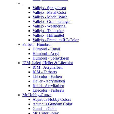
Vallejo - Spraydosen
Vallejo - Metal Color
Vallejo - Model Wash
Vallejo - Grundierungen
Vallejo - Weathering
Vallejo - Traincolor
Vallejo - Hilfsmittel
Vallejo - Premium RC-Color
Farben - Humbrol
Humbrol - Email
Humbrol - Acryl
Humbrol - Spraydosen
ICM, Italeri, Heller & Lifecolor
ICM - Acrylfarben
ICM - Farbsets
Lifecolor - Farben
Heller - Acrylfarben
Italeri - Acrylfarben
Lifecolor - Farbsets
Mr Hobby-Gunze
Aqueous Hobby Colors
Aqueous Gundam Color
Gundam Color
Mr. Color Spray