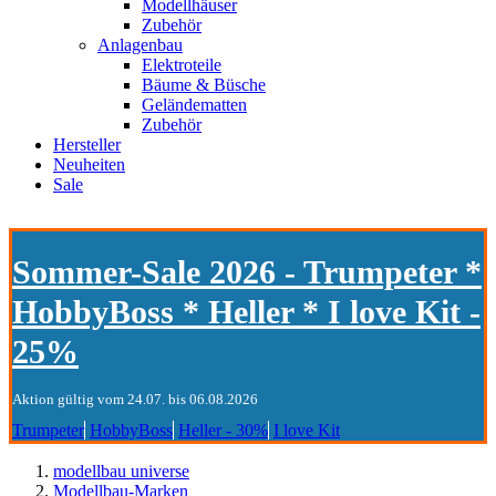
Modellhäuser
Zubehör
Anlagenbau
Elektroteile
Bäume & Büsche
Geländematten
Zubehör
Hersteller
Neuheiten
Sale
Sommer-Sale 2026 - Trumpeter *
HobbyBoss * Heller * I love Kit -
25%
Aktion gültig vom 24.07. bis 06.08.2026
Trumpeter
HobbyBoss
Heller - 30%
I love Kit
modellbau universe
Modellbau-Marken