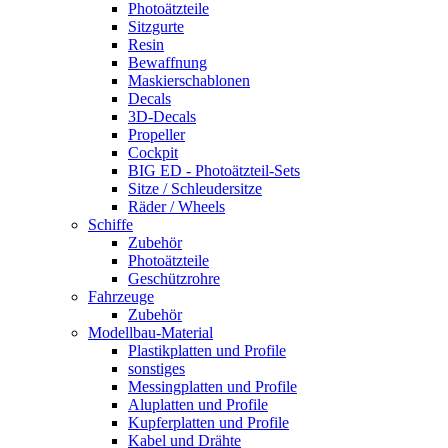
Photoätzteile
Sitzgurte
Resin
Bewaffnung
Maskierschablonen
Decals
3D-Decals
Propeller
Cockpit
BIG ED - Photoätzteil-Sets
Sitze / Schleudersitze
Räder / Wheels
Schiffe
Zubehör
Photoätzteile
Geschützrohre
Fahrzeuge
Zubehör
Modellbau-Material
Plastikplatten und Profile
sonstiges
Messingplatten und Profile
Aluplatten und Profile
Kupferplatten und Profile
Kabel und Drähte