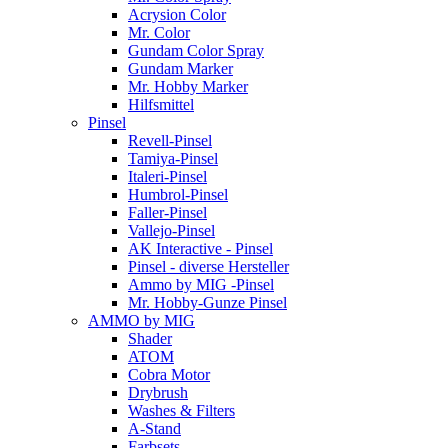
Acrysion Color
Mr. Color
Gundam Color Spray
Gundam Marker
Mr. Hobby Marker
Hilfsmittel
Pinsel
Revell-Pinsel
Tamiya-Pinsel
Italeri-Pinsel
Humbrol-Pinsel
Faller-Pinsel
Vallejo-Pinsel
AK Interactive - Pinsel
Pinsel - diverse Hersteller
Ammo by MIG -Pinsel
Mr. Hobby-Gunze Pinsel
AMMO by MIG
Shader
ATOM
Cobra Motor
Drybrush
Washes & Filters
A-Stand
Farbsets