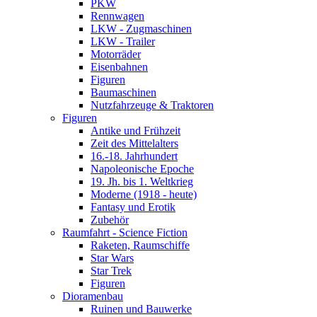
PKW
Rennwagen
LKW - Zugmaschinen
LKW - Trailer
Motorräder
Eisenbahnen
Figuren
Baumaschinen
Nutzfahrzeuge & Traktoren
Figuren
Antike und Frühzeit
Zeit des Mittelalters
16.-18. Jahrhundert
Napoleonische Epoche
19. Jh. bis 1. Weltkrieg
Moderne (1918 - heute)
Fantasy und Erotik
Zubehör
Raumfahrt - Science Fiction
Raketen, Raumschiffe
Star Wars
Star Trek
Figuren
Dioramenbau
Ruinen und Bauwerke