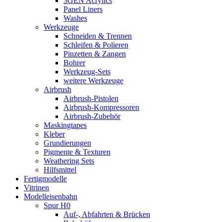
3GEN Acrylics
Panel Liners
Washes
Werkzeuge
Schneiden & Trennen
Schleifen & Polieren
Pinzetten & Zangen
Bohrer
Werkzeug-Sets
weitere Werkzeuge
Airbrush
Airbrush-Pistolen
Airbrush-Kompressoren
Airbrush-Zubehör
Maskingtapes
Kleber
Grundierungen
Pigmente & Texturen
Weathering Sets
Hilfsmittel
Fertigmodelle
Vitrinen
Modelleisenbahn
Spur H0
Auf-, Abfahrten & Brücken