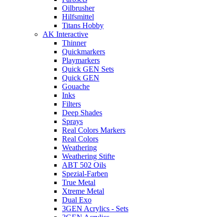
Oilbrusher
Hilfsmittel
Titans Hobby
AK Interactive
Thinner
Quickmarkers
Playmarkers
Quick GEN Sets
Quick GEN
Gouache
Inks
Filters
Deep Shades
Sprays
Real Colors Markers
Real Colors
Weathering
Weathering Stifte
ABT 502 Oils
Spezial-Farben
True Metal
Xtreme Metal
Dual Exo
3GEN Acrylics - Sets