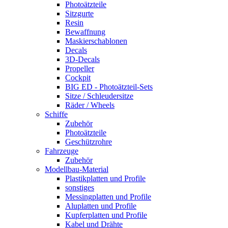
Photoätzteile
Sitzgurte
Resin
Bewaffnung
Maskierschablonen
Decals
3D-Decals
Propeller
Cockpit
BIG ED - Photoätzteil-Sets
Sitze / Schleudersitze
Räder / Wheels
Schiffe
Zubehör
Photoätzteile
Geschützrohre
Fahrzeuge
Zubehör
Modellbau-Material
Plastikplatten und Profile
sonstiges
Messingplatten und Profile
Aluplatten und Profile
Kupferplatten und Profile
Kabel und Drähte