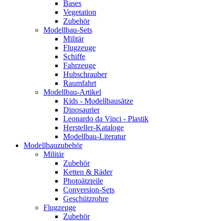
Bases
Vegetation
Zubehör
Modellbau-Sets
Militär
Flugzeuge
Schiffe
Fahrzeuge
Hubschrauber
Raumfahrt
Modellbau-Artikel
Kids - Modellbausätze
Dinosaurier
Leonardo da Vinci - Plastik
Hersteller-Kataloge
Modellbau-Literatur
Modellbauzubehör
Militär
Zubehör
Ketten & Räder
Photoätzteile
Conversion-Sets
Geschützrohre
Flugzeuge
Zubehör