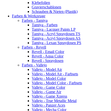
Klebefolien
Gravierschablonen
Schrauben & Nieten (Plastik)
Farben & Werkzeuge
Farben - Tamiya
Tamiya - Farben
Tamiya - Lacquer Paints LP
Tamiya - Acryl Spraydosen TS
Tamiya - Acryl Spraydosen AS
Tamiya - Lexan Spraydosen PS
Farben - Revell
Revell - Email Color
Revell - Aqua Color
Revell - Spraydosen
Farben - Vallejo
Vallejo - Model Air
Vallejo - Model Air - Farbsets
Vallejo - Model Color
Vallejo - Model Color - Farbsets
Vallejo - Game Color
Vallejo - Game Air
Vallejo - Game Xpress
Vallejo - True Metallic Metal
Vallejo - Panzer Aces
Vallejo - Mecha Color