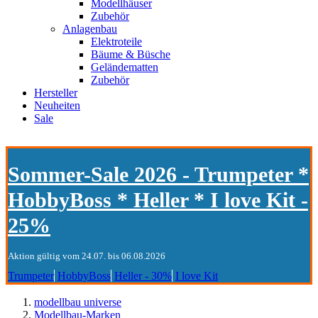
Modellhäuser
Zubehör
Anlagenbau
Elektroteile
Bäume & Büsche
Geländematten
Zubehör
Hersteller
Neuheiten
Sale
Sommer-Sale 2026 - Trumpeter *
HobbyBoss * Heller * I love Kit -
25%
Aktion gültig vom 24.07. bis 06.08.2026
Trumpeter
HobbyBoss
Heller - 30%
I love Kit
modellbau universe
Modellbau-Marken