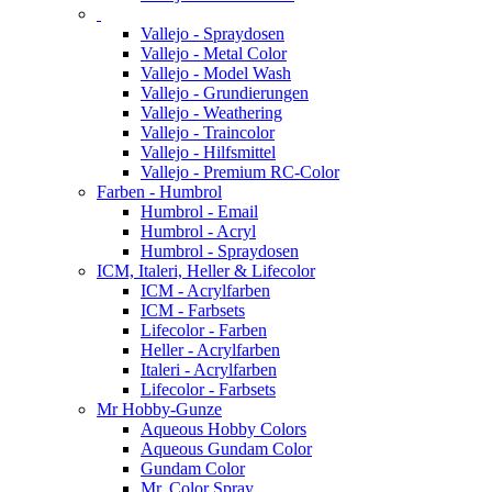
Vallejo - Spraydosen
Vallejo - Metal Color
Vallejo - Model Wash
Vallejo - Grundierungen
Vallejo - Weathering
Vallejo - Traincolor
Vallejo - Hilfsmittel
Vallejo - Premium RC-Color
Farben - Humbrol
Humbrol - Email
Humbrol - Acryl
Humbrol - Spraydosen
ICM, Italeri, Heller & Lifecolor
ICM - Acrylfarben
ICM - Farbsets
Lifecolor - Farben
Heller - Acrylfarben
Italeri - Acrylfarben
Lifecolor - Farbsets
Mr Hobby-Gunze
Aqueous Hobby Colors
Aqueous Gundam Color
Gundam Color
Mr. Color Spray