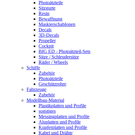
Photoätzteile
Sitzgurte
Resin
Bewaffnung
Maskierschablonen
Decals
3D-Decals
Propeller
Cockpit
BIG ED - Photoätzteil-Sets
Sitze / Schleudersitze
Räder / Wheels
Schiffe
Zubehör
Photoätzteile
Geschützrohre
Fahrzeuge
Zubehör
Modellbau-Material
Plastikplatten und Profile
sonstiges
Messingplatten und Profile
Aluplatten und Profile
Kupferplatten und Profile
Kabel und Drähte