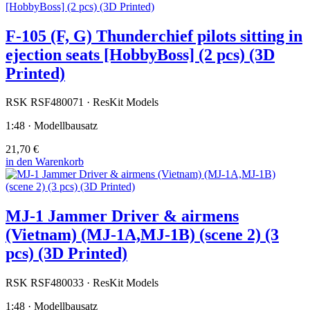
F-105 (F, G) Thunderchief pilots sitting in
ejection seats [HobbyBoss] (2 pcs) (3D
Printed)
RSK RSF480071 · ResKit Models
1:48 · Modellbausatz
21,70 €
in den Warenkorb
MJ-1 Jammer Driver & airmens
(Vietnam) (MJ-1A,MJ-1B) (scene 2) (3
pcs) (3D Printed)
RSK RSF480033 · ResKit Models
1:48 · Modellbausatz