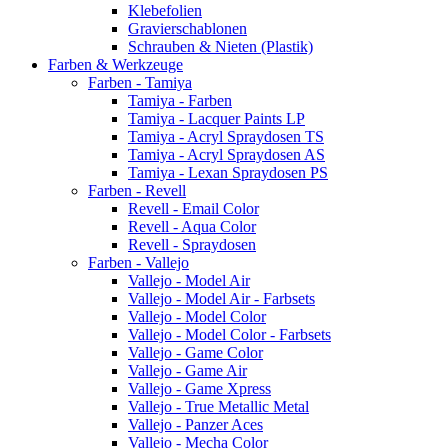
Klebefolien
Gravierschablonen
Schrauben & Nieten (Plastik)
Farben & Werkzeuge
Farben - Tamiya
Tamiya - Farben
Tamiya - Lacquer Paints LP
Tamiya - Acryl Spraydosen TS
Tamiya - Acryl Spraydosen AS
Tamiya - Lexan Spraydosen PS
Farben - Revell
Revell - Email Color
Revell - Aqua Color
Revell - Spraydosen
Farben - Vallejo
Vallejo - Model Air
Vallejo - Model Air - Farbsets
Vallejo - Model Color
Vallejo - Model Color - Farbsets
Vallejo - Game Color
Vallejo - Game Air
Vallejo - Game Xpress
Vallejo - True Metallic Metal
Vallejo - Panzer Aces
Vallejo - Mecha Color