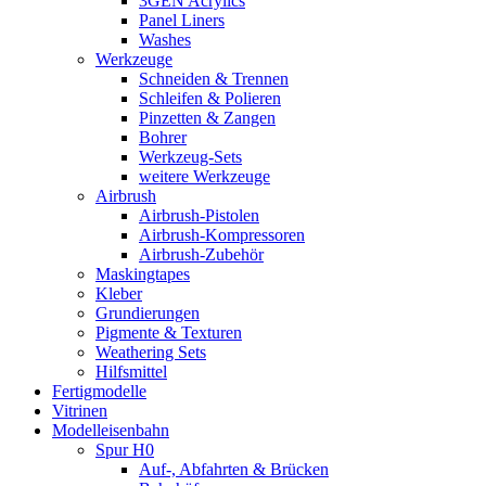
3GEN Acrylics
Panel Liners
Washes
Werkzeuge
Schneiden & Trennen
Schleifen & Polieren
Pinzetten & Zangen
Bohrer
Werkzeug-Sets
weitere Werkzeuge
Airbrush
Airbrush-Pistolen
Airbrush-Kompressoren
Airbrush-Zubehör
Maskingtapes
Kleber
Grundierungen
Pigmente & Texturen
Weathering Sets
Hilfsmittel
Fertigmodelle
Vitrinen
Modelleisenbahn
Spur H0
Auf-, Abfahrten & Brücken