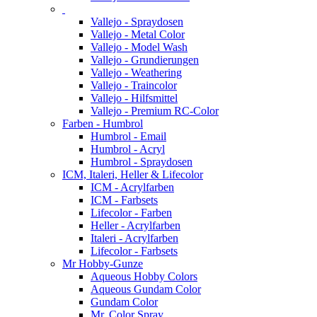
Vallejo - Spraydosen
Vallejo - Metal Color
Vallejo - Model Wash
Vallejo - Grundierungen
Vallejo - Weathering
Vallejo - Traincolor
Vallejo - Hilfsmittel
Vallejo - Premium RC-Color
Farben - Humbrol
Humbrol - Email
Humbrol - Acryl
Humbrol - Spraydosen
ICM, Italeri, Heller & Lifecolor
ICM - Acrylfarben
ICM - Farbsets
Lifecolor - Farben
Heller - Acrylfarben
Italeri - Acrylfarben
Lifecolor - Farbsets
Mr Hobby-Gunze
Aqueous Hobby Colors
Aqueous Gundam Color
Gundam Color
Mr. Color Spray