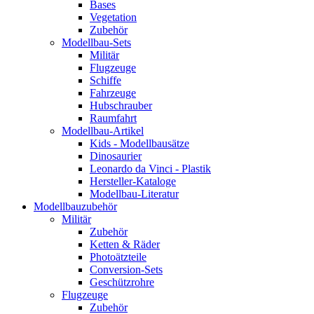
Bases
Vegetation
Zubehör
Modellbau-Sets
Militär
Flugzeuge
Schiffe
Fahrzeuge
Hubschrauber
Raumfahrt
Modellbau-Artikel
Kids - Modellbausätze
Dinosaurier
Leonardo da Vinci - Plastik
Hersteller-Kataloge
Modellbau-Literatur
Modellbauzubehör
Militär
Zubehör
Ketten & Räder
Photoätzteile
Conversion-Sets
Geschützrohre
Flugzeuge
Zubehör