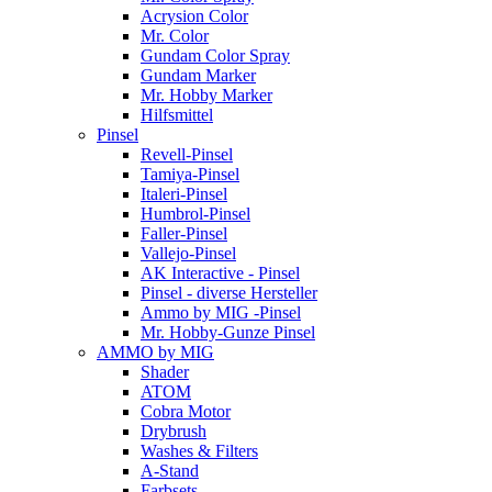
Acrysion Color
Mr. Color
Gundam Color Spray
Gundam Marker
Mr. Hobby Marker
Hilfsmittel
Pinsel
Revell-Pinsel
Tamiya-Pinsel
Italeri-Pinsel
Humbrol-Pinsel
Faller-Pinsel
Vallejo-Pinsel
AK Interactive - Pinsel
Pinsel - diverse Hersteller
Ammo by MIG -Pinsel
Mr. Hobby-Gunze Pinsel
AMMO by MIG
Shader
ATOM
Cobra Motor
Drybrush
Washes & Filters
A-Stand
Farbsets