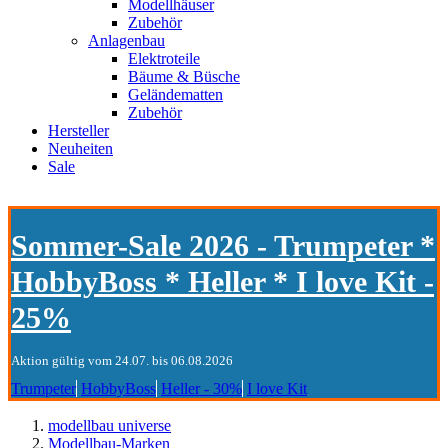
Modellhäuser
Zubehör
Anlagenbau
Elektroteile
Bäume & Büsche
Geländematten
Zubehör
Hersteller
Neuheiten
Sale
Sommer-Sale 2026 - Trumpeter *
HobbyBoss * Heller * I love Kit -
25%
Aktion gültig vom 24.07. bis 06.08.2026
Trumpeter
HobbyBoss
Heller - 30%
I love Kit
modellbau universe
Modellbau-Marken