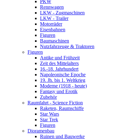
PKW
Rennwagen
LKW - Zugmaschinen
LKW - Trailer
Motorräder
Eisenbahnen
Figuren
Baumaschinen
Nutzfahrzeuge & Traktoren
Figuren
Antike und Frühzeit
Zeit des Mittelalters
16.-18. Jahrhundert
Napoleonische Epoche
19. Jh. bis 1. Weltkrieg
Moderne (1918 - heute)
Fantasy und Erotik
Zubehör
Raumfahrt - Science Fiction
Raketen, Raumschiffe
Star Wars
Star Trek
Figuren
Dioramenbau
Ruinen und Bauwerke