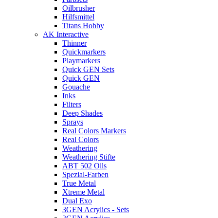
Oilbrusher
Hilfsmittel
Titans Hobby
AK Interactive
Thinner
Quickmarkers
Playmarkers
Quick GEN Sets
Quick GEN
Gouache
Inks
Filters
Deep Shades
Sprays
Real Colors Markers
Real Colors
Weathering
Weathering Stifte
ABT 502 Oils
Spezial-Farben
True Metal
Xtreme Metal
Dual Exo
3GEN Acrylics - Sets