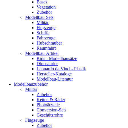
Bases
Vegetation
Zubehör
Modellbau-Sets
Militär
Flugzeuge
Schiffe
Fahrzeuge
Hubschrauber
Raumfahrt
Modellbau-Artikel
Kids - Modellbausätze
Dinosaurier
Leonardo da Vinci - Plastik
Hersteller-Kataloge
Modellbau-Literatur
Modellbauzubehör
Militär
Zubehör
Ketten & Räder
Photoätzteile
Conversion-Sets
Geschützrohre
Flugzeuge
Zubehör