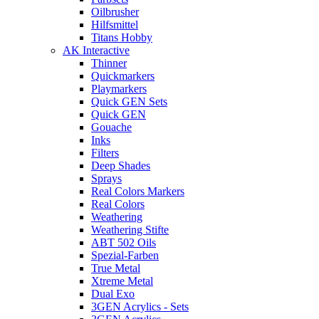
Oilbrusher
Hilfsmittel
Titans Hobby
AK Interactive
Thinner
Quickmarkers
Playmarkers
Quick GEN Sets
Quick GEN
Gouache
Inks
Filters
Deep Shades
Sprays
Real Colors Markers
Real Colors
Weathering
Weathering Stifte
ABT 502 Oils
Spezial-Farben
True Metal
Xtreme Metal
Dual Exo
3GEN Acrylics - Sets