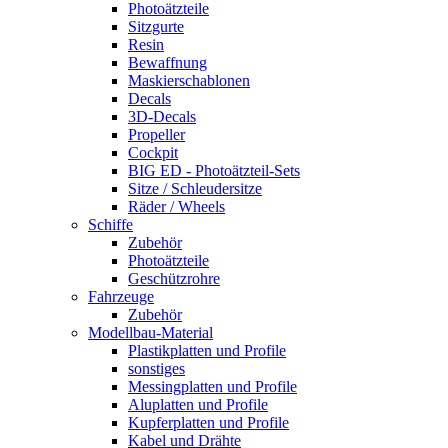
Photoätzteile
Sitzgurte
Resin
Bewaffnung
Maskierschablonen
Decals
3D-Decals
Propeller
Cockpit
BIG ED - Photoätzteil-Sets
Sitze / Schleudersitze
Räder / Wheels
Schiffe
Zubehör
Photoätzteile
Geschützrohre
Fahrzeuge
Zubehör
Modellbau-Material
Plastikplatten und Profile
sonstiges
Messingplatten und Profile
Aluplatten und Profile
Kupferplatten und Profile
Kabel und Drähte