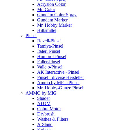
Acrysion Color
Mr. Color
Gundam Color Spray
Gundam Marker
Mr. Hobby Marker
Hilfsmittel
Pinsel
Revell-Pinsel
Tamiya-Pinsel
Italeri-Pinsel
Humbrol-Pinsel
Faller-Pinsel
Vallejo-Pinsel
AK Interactive - Pinsel
Pinsel - diverse Hersteller
Ammo by MIG -Pinsel
Mr. Hobby-Gunze Pinsel
AMMO by MIG
Shader
ATOM
Cobra Motor
Drybrush
Washes & Filters
A-Stand
Farbsets