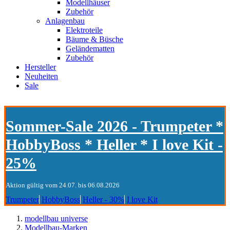
Modellhäuser
Zubehör
Anlagenbau
Elektroteile
Bäume & Büsche
Geländematten
Zubehör
Hersteller
Neuheiten
Sale
Sommer-Sale 2026 - Trumpeter *
HobbyBoss * Heller * I love Kit -
25%
Aktion gültig vom 24.07. bis 06.08.2026
Trumpeter
HobbyBoss
Heller - 30%
I love Kit
modellbau universe
Modellbau-Marken