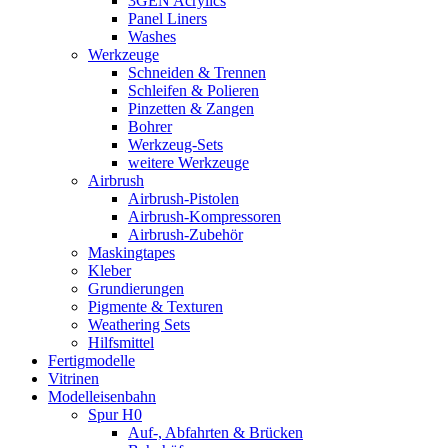
3GEN Acrylics
Panel Liners
Washes
Werkzeuge
Schneiden & Trennen
Schleifen & Polieren
Pinzetten & Zangen
Bohrer
Werkzeug-Sets
weitere Werkzeuge
Airbrush
Airbrush-Pistolen
Airbrush-Kompressoren
Airbrush-Zubehör
Maskingtapes
Kleber
Grundierungen
Pigmente & Texturen
Weathering Sets
Hilfsmittel
Fertigmodelle
Vitrinen
Modelleisenbahn
Spur H0
Auf-, Abfahrten & Brücken