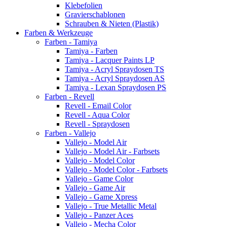
Klebefolien
Gravierschablonen
Schrauben & Nieten (Plastik)
Farben & Werkzeuge
Farben - Tamiya
Tamiya - Farben
Tamiya - Lacquer Paints LP
Tamiya - Acryl Spraydosen TS
Tamiya - Acryl Spraydosen AS
Tamiya - Lexan Spraydosen PS
Farben - Revell
Revell - Email Color
Revell - Aqua Color
Revell - Spraydosen
Farben - Vallejo
Vallejo - Model Air
Vallejo - Model Air - Farbsets
Vallejo - Model Color
Vallejo - Model Color - Farbsets
Vallejo - Game Color
Vallejo - Game Air
Vallejo - Game Xpress
Vallejo - True Metallic Metal
Vallejo - Panzer Aces
Vallejo - Mecha Color