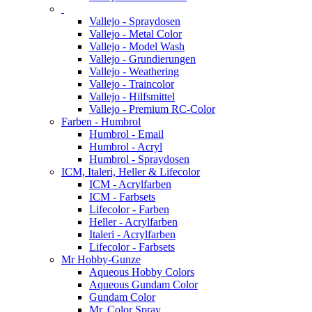
Vallejo - Spraydosen
Vallejo - Metal Color
Vallejo - Model Wash
Vallejo - Grundierungen
Vallejo - Weathering
Vallejo - Traincolor
Vallejo - Hilfsmittel
Vallejo - Premium RC-Color
Farben - Humbrol
Humbrol - Email
Humbrol - Acryl
Humbrol - Spraydosen
ICM, Italeri, Heller & Lifecolor
ICM - Acrylfarben
ICM - Farbsets
Lifecolor - Farben
Heller - Acrylfarben
Italeri - Acrylfarben
Lifecolor - Farbsets
Mr Hobby-Gunze
Aqueous Hobby Colors
Aqueous Gundam Color
Gundam Color
Mr. Color Spray