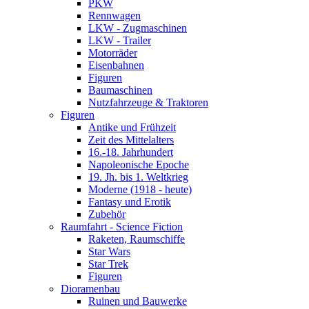
PKW
Rennwagen
LKW - Zugmaschinen
LKW - Trailer
Motorräder
Eisenbahnen
Figuren
Baumaschinen
Nutzfahrzeuge & Traktoren
Figuren
Antike und Frühzeit
Zeit des Mittelalters
16.-18. Jahrhundert
Napoleonische Epoche
19. Jh. bis 1. Weltkrieg
Moderne (1918 - heute)
Fantasy und Erotik
Zubehör
Raumfahrt - Science Fiction
Raketen, Raumschiffe
Star Wars
Star Trek
Figuren
Dioramenbau
Ruinen und Bauwerke