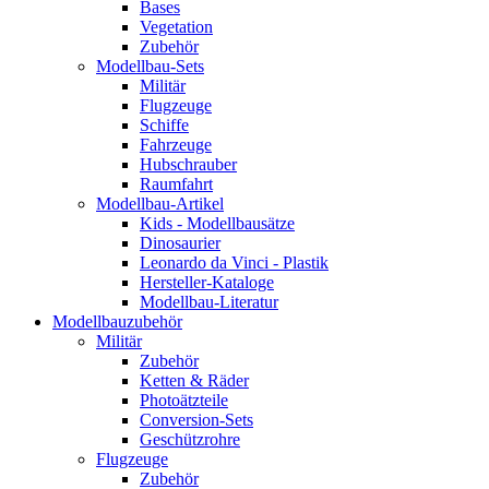
Bases
Vegetation
Zubehör
Modellbau-Sets
Militär
Flugzeuge
Schiffe
Fahrzeuge
Hubschrauber
Raumfahrt
Modellbau-Artikel
Kids - Modellbausätze
Dinosaurier
Leonardo da Vinci - Plastik
Hersteller-Kataloge
Modellbau-Literatur
Modellbauzubehör
Militär
Zubehör
Ketten & Räder
Photoätzteile
Conversion-Sets
Geschützrohre
Flugzeuge
Zubehör