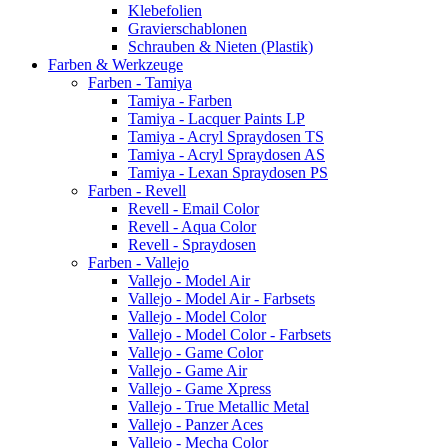
Klebefolien
Gravierschablonen
Schrauben & Nieten (Plastik)
Farben & Werkzeuge
Farben - Tamiya
Tamiya - Farben
Tamiya - Lacquer Paints LP
Tamiya - Acryl Spraydosen TS
Tamiya - Acryl Spraydosen AS
Tamiya - Lexan Spraydosen PS
Farben - Revell
Revell - Email Color
Revell - Aqua Color
Revell - Spraydosen
Farben - Vallejo
Vallejo - Model Air
Vallejo - Model Air - Farbsets
Vallejo - Model Color
Vallejo - Model Color - Farbsets
Vallejo - Game Color
Vallejo - Game Air
Vallejo - Game Xpress
Vallejo - True Metallic Metal
Vallejo - Panzer Aces
Vallejo - Mecha Color