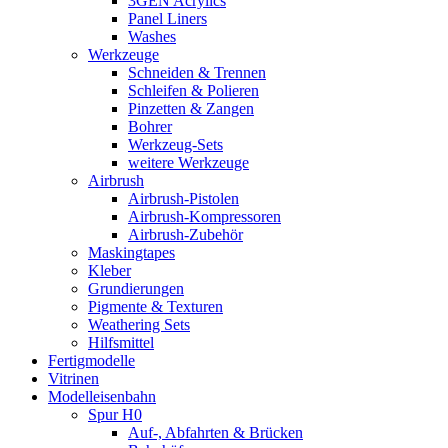
3GEN Acrylics
Panel Liners
Washes
Werkzeuge
Schneiden & Trennen
Schleifen & Polieren
Pinzetten & Zangen
Bohrer
Werkzeug-Sets
weitere Werkzeuge
Airbrush
Airbrush-Pistolen
Airbrush-Kompressoren
Airbrush-Zubehör
Maskingtapes
Kleber
Grundierungen
Pigmente & Texturen
Weathering Sets
Hilfsmittel
Fertigmodelle
Vitrinen
Modelleisenbahn
Spur H0
Auf-, Abfahrten & Brücken