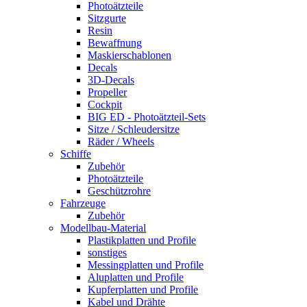
Photoätzteile
Sitzgurte
Resin
Bewaffnung
Maskierschablonen
Decals
3D-Decals
Propeller
Cockpit
BIG ED - Photoätzteil-Sets
Sitze / Schleudersitze
Räder / Wheels
Schiffe
Zubehör
Photoätzteile
Geschützrohre
Fahrzeuge
Zubehör
Modellbau-Material
Plastikplatten und Profile
sonstiges
Messingplatten und Profile
Aluplatten und Profile
Kupferplatten und Profile
Kabel und Drähte