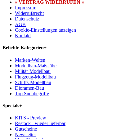
» VERTRAG WIDERRUFEN «
Impressum
Widerrufsrecht
Datenschutz
AGB
Cookie-Einstellungen anzeigen
Kontakt
Beliebte Kategorien
+
Marken-Welten
Modellbau-Maßstäbe
Militär-Modellbau
Flugzeug-Modellbau
Schiffs-Modellbau
Dioramen-Bau
Top Suchbegriffe
Specials
+
KITS - Preview
Restock - wieder lieferbar
Gutscheine
Newsletter