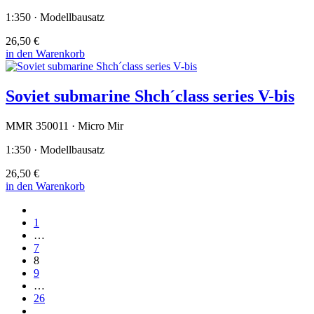
1:350 · Modellbausatz
26,50 €
in den Warenkorb
Soviet submarine Shch´class series V-bis
MMR 350011 · Micro Mir
1:350 · Modellbausatz
26,50 €
in den Warenkorb
1
…
7
8
9
…
26