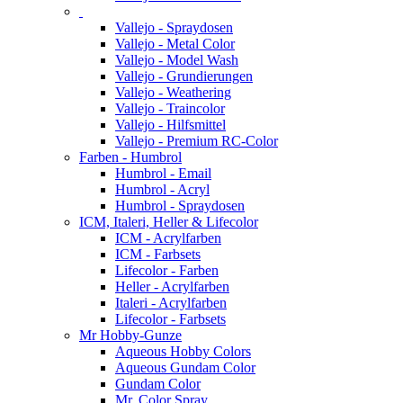
Vallejo - Spraydosen
Vallejo - Metal Color
Vallejo - Model Wash
Vallejo - Grundierungen
Vallejo - Weathering
Vallejo - Traincolor
Vallejo - Hilfsmittel
Vallejo - Premium RC-Color
Farben - Humbrol
Humbrol - Email
Humbrol - Acryl
Humbrol - Spraydosen
ICM, Italeri, Heller & Lifecolor
ICM - Acrylfarben
ICM - Farbsets
Lifecolor - Farben
Heller - Acrylfarben
Italeri - Acrylfarben
Lifecolor - Farbsets
Mr Hobby-Gunze
Aqueous Hobby Colors
Aqueous Gundam Color
Gundam Color
Mr. Color Spray