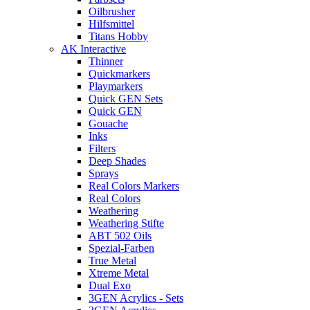
Oilbrusher
Hilfsmittel
Titans Hobby
AK Interactive
Thinner
Quickmarkers
Playmarkers
Quick GEN Sets
Quick GEN
Gouache
Inks
Filters
Deep Shades
Sprays
Real Colors Markers
Real Colors
Weathering
Weathering Stifte
ABT 502 Oils
Spezial-Farben
True Metal
Xtreme Metal
Dual Exo
3GEN Acrylics - Sets