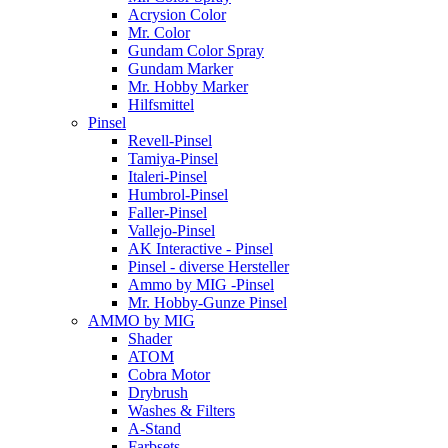
Acrysion Color
Mr. Color
Gundam Color Spray
Gundam Marker
Mr. Hobby Marker
Hilfsmittel
Pinsel
Revell-Pinsel
Tamiya-Pinsel
Italeri-Pinsel
Humbrol-Pinsel
Faller-Pinsel
Vallejo-Pinsel
AK Interactive - Pinsel
Pinsel - diverse Hersteller
Ammo by MIG -Pinsel
Mr. Hobby-Gunze Pinsel
AMMO by MIG
Shader
ATOM
Cobra Motor
Drybrush
Washes & Filters
A-Stand
Farbsets