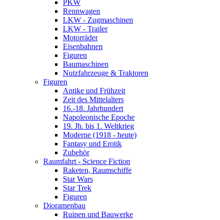
PKW
Rennwagen
LKW - Zugmaschinen
LKW - Trailer
Motorräder
Eisenbahnen
Figuren
Baumaschinen
Nutzfahrzeuge & Traktoren
Figuren
Antike und Frühzeit
Zeit des Mittelalters
16.-18. Jahrhundert
Napoleonische Epoche
19. Jh. bis 1. Weltkrieg
Moderne (1918 - heute)
Fantasy und Erotik
Zubehör
Raumfahrt - Science Fiction
Raketen, Raumschiffe
Star Wars
Star Trek
Figuren
Dioramenbau
Ruinen und Bauwerke