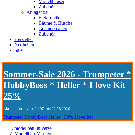
Modellhäuser
Zubehör
Anlagenbau
Elektroteile
Bäume & Büsche
Geländematten
Zubehör
Hersteller
Neuheiten
Sale
Sommer-Sale 2026 - Trumpeter *
HobbyBoss * Heller * I love Kit -
25%
Aktion gültig vom 24.07. bis 06.08.2026
Trumpeter
HobbyBoss
Heller - 30%
I love Kit
modellbau universe
Modellbau-Marken