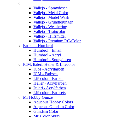
Vallejo - Spraydosen
Vallejo - Metal Color
Vallejo - Model Wash
Vallejo - Grundierungen
Vallejo - Weathering
Vallejo - Traincolor
Vallejo - Hilfsmittel
Vallejo - Premium RC-Color
Farben - Humbrol
Humbrol - Email
Humbrol - Acryl
Humbrol - Spraydosen
ICM, Italeri, Heller & Lifecolor
ICM - Acrylfarben
ICM - Farbsets
Lifecolor - Farben
Heller - Acrylfarben
Italeri - Acrylfarben
Lifecolor - Farbsets
Mr Hobby-Gunze
Aqueous Hobby Colors
Aqueous Gundam Color
Gundam Color
Mr. Color Spray