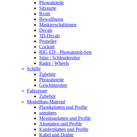
Photoätzteile
Sitzgurte
Resin
Bewaffnung
Maskierschablonen
Decals
3D-Decals
Propeller
Cockpit
BIG ED - Photoätzteil-Sets
Sitze / Schleudersitze
Räder / Wheels
Schiffe
Zubehör
Photoätzteile
Geschützrohre
Fahrzeuge
Zubehör
Modellbau-Material
Plastikplatten und Profile
sonstiges
Messingplatten und Profile
Aluplatten und Profile
Kupferplatten und Profile
Kabel und Drähte