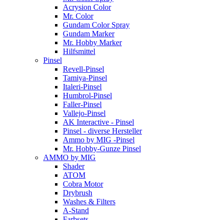
Acrysion Color
Mr. Color
Gundam Color Spray
Gundam Marker
Mr. Hobby Marker
Hilfsmittel
Pinsel
Revell-Pinsel
Tamiya-Pinsel
Italeri-Pinsel
Humbrol-Pinsel
Faller-Pinsel
Vallejo-Pinsel
AK Interactive - Pinsel
Pinsel - diverse Hersteller
Ammo by MIG -Pinsel
Mr. Hobby-Gunze Pinsel
AMMO by MIG
Shader
ATOM
Cobra Motor
Drybrush
Washes & Filters
A-Stand
Farbsets