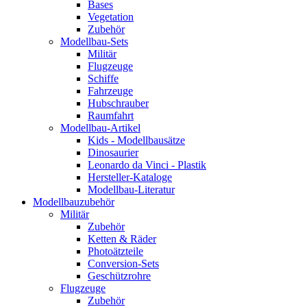
Bases
Vegetation
Zubehör
Modellbau-Sets
Militär
Flugzeuge
Schiffe
Fahrzeuge
Hubschrauber
Raumfahrt
Modellbau-Artikel
Kids - Modellbausätze
Dinosaurier
Leonardo da Vinci - Plastik
Hersteller-Kataloge
Modellbau-Literatur
Modellbauzubehör
Militär
Zubehör
Ketten & Räder
Photoätzteile
Conversion-Sets
Geschützrohre
Flugzeuge
Zubehör