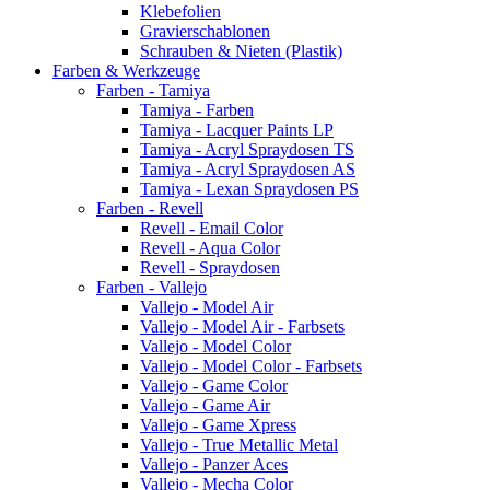
Klebefolien
Gravierschablonen
Schrauben & Nieten (Plastik)
Farben & Werkzeuge
Farben - Tamiya
Tamiya - Farben
Tamiya - Lacquer Paints LP
Tamiya - Acryl Spraydosen TS
Tamiya - Acryl Spraydosen AS
Tamiya - Lexan Spraydosen PS
Farben - Revell
Revell - Email Color
Revell - Aqua Color
Revell - Spraydosen
Farben - Vallejo
Vallejo - Model Air
Vallejo - Model Air - Farbsets
Vallejo - Model Color
Vallejo - Model Color - Farbsets
Vallejo - Game Color
Vallejo - Game Air
Vallejo - Game Xpress
Vallejo - True Metallic Metal
Vallejo - Panzer Aces
Vallejo - Mecha Color