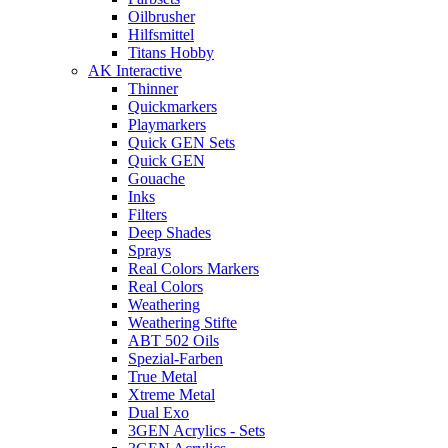
Oilbrusher
Hilfsmittel
Titans Hobby
AK Interactive
Thinner
Quickmarkers
Playmarkers
Quick GEN Sets
Quick GEN
Gouache
Inks
Filters
Deep Shades
Sprays
Real Colors Markers
Real Colors
Weathering
Weathering Stifte
ABT 502 Oils
Spezial-Farben
True Metal
Xtreme Metal
Dual Exo
3GEN Acrylics - Sets