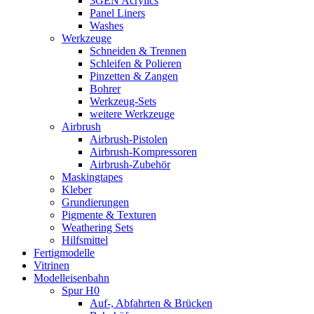
3GEN Acrylics
Panel Liners
Washes
Werkzeuge
Schneiden & Trennen
Schleifen & Polieren
Pinzetten & Zangen
Bohrer
Werkzeug-Sets
weitere Werkzeuge
Airbrush
Airbrush-Pistolen
Airbrush-Kompressoren
Airbrush-Zubehör
Maskingtapes
Kleber
Grundierungen
Pigmente & Texturen
Weathering Sets
Hilfsmittel
Fertigmodelle
Vitrinen
Modelleisenbahn
Spur H0
Auf-, Abfahrten & Brücken