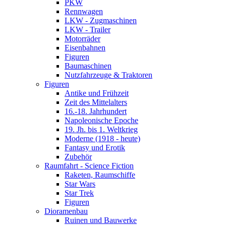
PKW
Rennwagen
LKW - Zugmaschinen
LKW - Trailer
Motorräder
Eisenbahnen
Figuren
Baumaschinen
Nutzfahrzeuge & Traktoren
Figuren
Antike und Frühzeit
Zeit des Mittelalters
16.-18. Jahrhundert
Napoleonische Epoche
19. Jh. bis 1. Weltkrieg
Moderne (1918 - heute)
Fantasy und Erotik
Zubehör
Raumfahrt - Science Fiction
Raketen, Raumschiffe
Star Wars
Star Trek
Figuren
Dioramenbau
Ruinen und Bauwerke