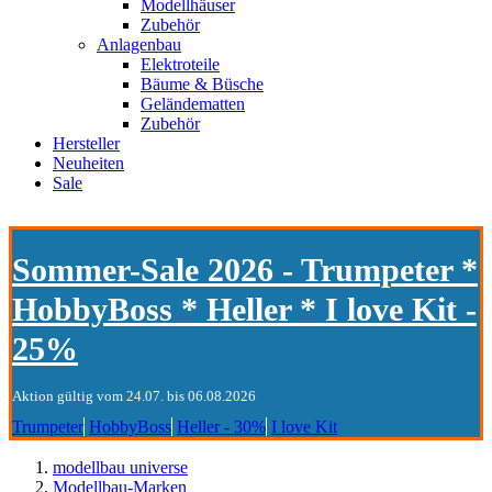
Modellhäuser
Zubehör
Anlagenbau
Elektroteile
Bäume & Büsche
Geländematten
Zubehör
Hersteller
Neuheiten
Sale
Sommer-Sale 2026 - Trumpeter *
HobbyBoss * Heller * I love Kit -
25%
Aktion gültig vom 24.07. bis 06.08.2026
Trumpeter
HobbyBoss
Heller - 30%
I love Kit
modellbau universe
Modellbau-Marken