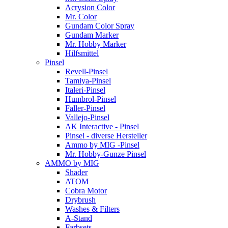
Acrysion Color
Mr. Color
Gundam Color Spray
Gundam Marker
Mr. Hobby Marker
Hilfsmittel
Pinsel
Revell-Pinsel
Tamiya-Pinsel
Italeri-Pinsel
Humbrol-Pinsel
Faller-Pinsel
Vallejo-Pinsel
AK Interactive - Pinsel
Pinsel - diverse Hersteller
Ammo by MIG -Pinsel
Mr. Hobby-Gunze Pinsel
AMMO by MIG
Shader
ATOM
Cobra Motor
Drybrush
Washes & Filters
A-Stand
Farbsets