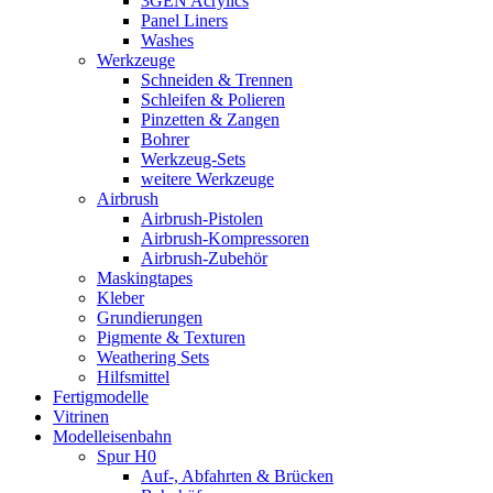
3GEN Acrylics
Panel Liners
Washes
Werkzeuge
Schneiden & Trennen
Schleifen & Polieren
Pinzetten & Zangen
Bohrer
Werkzeug-Sets
weitere Werkzeuge
Airbrush
Airbrush-Pistolen
Airbrush-Kompressoren
Airbrush-Zubehör
Maskingtapes
Kleber
Grundierungen
Pigmente & Texturen
Weathering Sets
Hilfsmittel
Fertigmodelle
Vitrinen
Modelleisenbahn
Spur H0
Auf-, Abfahrten & Brücken