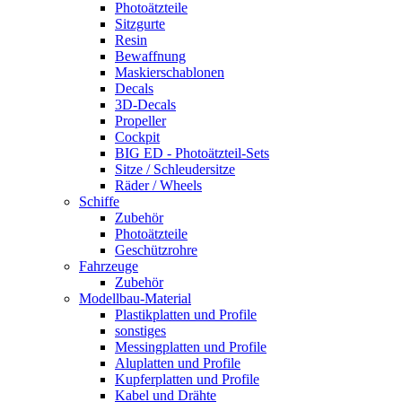
Photoätzteile
Sitzgurte
Resin
Bewaffnung
Maskierschablonen
Decals
3D-Decals
Propeller
Cockpit
BIG ED - Photoätzteil-Sets
Sitze / Schleudersitze
Räder / Wheels
Schiffe
Zubehör
Photoätzteile
Geschützrohre
Fahrzeuge
Zubehör
Modellbau-Material
Plastikplatten und Profile
sonstiges
Messingplatten und Profile
Aluplatten und Profile
Kupferplatten und Profile
Kabel und Drähte