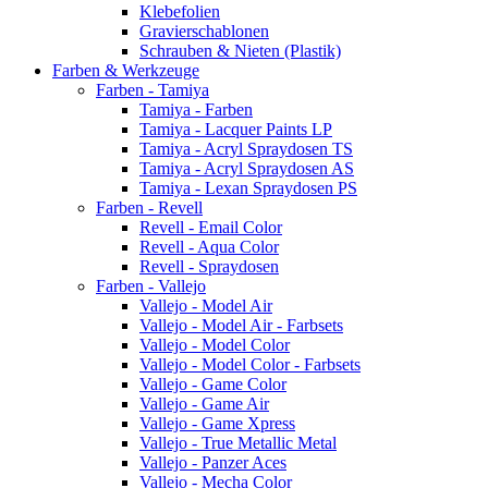
Klebefolien
Gravierschablonen
Schrauben & Nieten (Plastik)
Farben & Werkzeuge
Farben - Tamiya
Tamiya - Farben
Tamiya - Lacquer Paints LP
Tamiya - Acryl Spraydosen TS
Tamiya - Acryl Spraydosen AS
Tamiya - Lexan Spraydosen PS
Farben - Revell
Revell - Email Color
Revell - Aqua Color
Revell - Spraydosen
Farben - Vallejo
Vallejo - Model Air
Vallejo - Model Air - Farbsets
Vallejo - Model Color
Vallejo - Model Color - Farbsets
Vallejo - Game Color
Vallejo - Game Air
Vallejo - Game Xpress
Vallejo - True Metallic Metal
Vallejo - Panzer Aces
Vallejo - Mecha Color