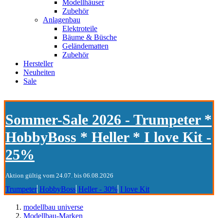
Modellhäuser
Zubehör
Anlagenbau
Elektroteile
Bäume & Büsche
Geländematten
Zubehör
Hersteller
Neuheiten
Sale
Sommer-Sale 2026 - Trumpeter *
HobbyBoss * Heller * I love Kit -
25%
Aktion gültig vom 24.07. bis 06.08.2026
Trumpeter
HobbyBoss
Heller - 30%
I love Kit
modellbau universe
Modellbau-Marken