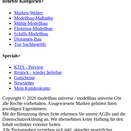
Beliebte Kategorien
+
Marken-Welten
Modellbau-Maßstäbe
Militär-Modellbau
Flugzeug-Modellbau
Schiffs-Modellbau
Dioramen-Bau
Top Suchbegriffe
Specials
+
KITS - Preview
Restock - wieder lieferbar
Gutscheine
Newsletter
Mein Kundenkonto
Copyright © 2026 modellbau universe / modellbau universe Gbr
alle Rechte vorbehalten. Ausgewiesene Marken gehören ihren
jeweiligen Eigentümern.
Mit der Benutzung dieser Seite erkennen Sie unsere AGBs und die
Datenschutzerklärung an. Wir übernehmen keine Haftung für den
Inhalt verlinkter externer Seiten.
Alle Preisangaben verstehen sich inkl. aktueller gesetzlicher