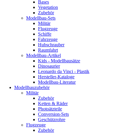
Bases
Vegetation
Zubehör
Modellbau-Sets
Militär
Flugzeuge
Schiffe
Fahrzeuge
Hubschrauber
Raumfahrt
Modellbau-Artikel
Kids - Modellbausätze
Dinosaurier
Leonardo da Vinci - Plastik
Hersteller-Kataloge
Modellbau-Literatur
Modellbauzubehör
Militär
Zubehör
Ketten & Räder
Photoätzteile
Conversion-Sets
Geschützrohre
Flugzeuge
Zubehör