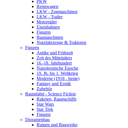
PKW
Rennwagen
LKW - Zugmaschinen
LKW - Trailer
Motorräder
Eisenbahnen
Figuren
Baumaschinen
Nutzfahrzeuge & Traktoren
Figuren
Antike und Frühzeit
Zeit des Mittelalters
16.-18. Jahrhundert
Napoleonische Epoche
19. Jh. bis 1. Weltkrieg
Moderne (1918 - heute)
Fantasy und Erotik
Zubehör
Raumfahrt - Science Fiction
Raketen, Raumschiffe
Star Wars
Star Trek
Figuren
Dioramenbau
Ruinen und Bauwerke