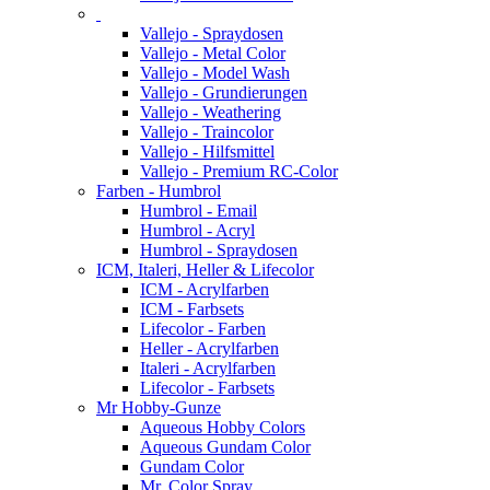
Vallejo - Spraydosen
Vallejo - Metal Color
Vallejo - Model Wash
Vallejo - Grundierungen
Vallejo - Weathering
Vallejo - Traincolor
Vallejo - Hilfsmittel
Vallejo - Premium RC-Color
Farben - Humbrol
Humbrol - Email
Humbrol - Acryl
Humbrol - Spraydosen
ICM, Italeri, Heller & Lifecolor
ICM - Acrylfarben
ICM - Farbsets
Lifecolor - Farben
Heller - Acrylfarben
Italeri - Acrylfarben
Lifecolor - Farbsets
Mr Hobby-Gunze
Aqueous Hobby Colors
Aqueous Gundam Color
Gundam Color
Mr. Color Spray