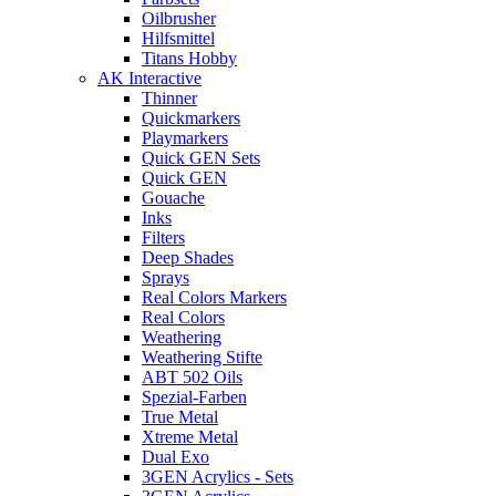
Oilbrusher
Hilfsmittel
Titans Hobby
AK Interactive
Thinner
Quickmarkers
Playmarkers
Quick GEN Sets
Quick GEN
Gouache
Inks
Filters
Deep Shades
Sprays
Real Colors Markers
Real Colors
Weathering
Weathering Stifte
ABT 502 Oils
Spezial-Farben
True Metal
Xtreme Metal
Dual Exo
3GEN Acrylics - Sets