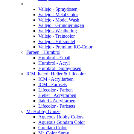
Vallejo - Spraydosen
Vallejo - Metal Color
Vallejo - Model Wash
Vallejo - Grundierungen
Vallejo - Weathering
Vallejo - Traincolor
Vallejo - Hilfsmittel
Vallejo - Premium RC-Color
Farben - Humbrol
Humbrol - Email
Humbrol - Acryl
Humbrol - Spraydosen
ICM, Italeri, Heller & Lifecolor
ICM - Acrylfarben
ICM - Farbsets
Lifecolor - Farben
Heller - Acrylfarben
Italeri - Acrylfarben
Lifecolor - Farbsets
Mr Hobby-Gunze
Aqueous Hobby Colors
Aqueous Gundam Color
Gundam Color
Mr. Color Spray