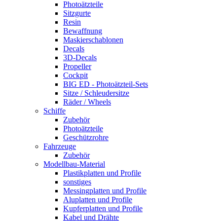
Photoätzteile
Sitzgurte
Resin
Bewaffnung
Maskierschablonen
Decals
3D-Decals
Propeller
Cockpit
BIG ED - Photoätzteil-Sets
Sitze / Schleudersitze
Räder / Wheels
Schiffe
Zubehör
Photoätzteile
Geschützrohre
Fahrzeuge
Zubehör
Modellbau-Material
Plastikplatten und Profile
sonstiges
Messingplatten und Profile
Aluplatten und Profile
Kupferplatten und Profile
Kabel und Drähte