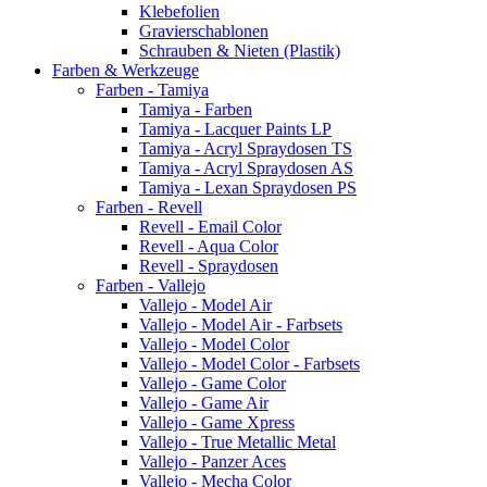
Klebefolien
Gravierschablonen
Schrauben & Nieten (Plastik)
Farben & Werkzeuge
Farben - Tamiya
Tamiya - Farben
Tamiya - Lacquer Paints LP
Tamiya - Acryl Spraydosen TS
Tamiya - Acryl Spraydosen AS
Tamiya - Lexan Spraydosen PS
Farben - Revell
Revell - Email Color
Revell - Aqua Color
Revell - Spraydosen
Farben - Vallejo
Vallejo - Model Air
Vallejo - Model Air - Farbsets
Vallejo - Model Color
Vallejo - Model Color - Farbsets
Vallejo - Game Color
Vallejo - Game Air
Vallejo - Game Xpress
Vallejo - True Metallic Metal
Vallejo - Panzer Aces
Vallejo - Mecha Color