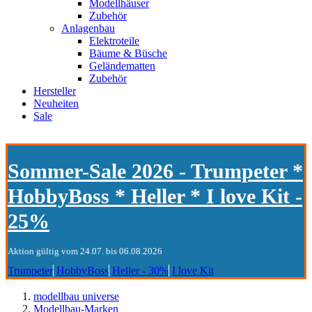
Modellhäuser
Zubehör
Anlagenbau
Elektroteile
Bäume & Büsche
Geländematten
Zubehör
Hersteller
Neuheiten
Sale
Sommer-Sale 2026 - Trumpeter *
HobbyBoss * Heller * I love Kit -
25%
Aktion gültig vom 24.07. bis 06.08.2026
Trumpeter
HobbyBoss
Heller - 30%
I love Kit
modellbau universe
Modellbau-Marken