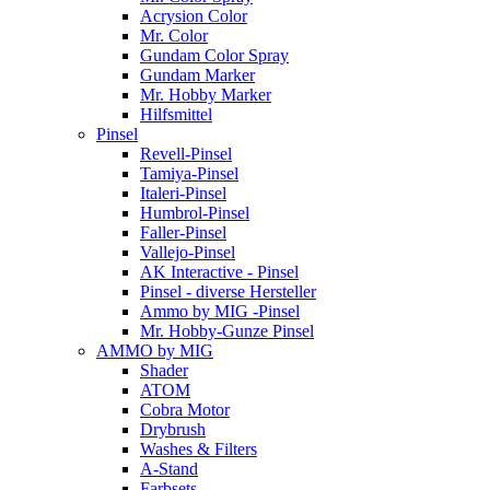
Acrysion Color
Mr. Color
Gundam Color Spray
Gundam Marker
Mr. Hobby Marker
Hilfsmittel
Pinsel
Revell-Pinsel
Tamiya-Pinsel
Italeri-Pinsel
Humbrol-Pinsel
Faller-Pinsel
Vallejo-Pinsel
AK Interactive - Pinsel
Pinsel - diverse Hersteller
Ammo by MIG -Pinsel
Mr. Hobby-Gunze Pinsel
AMMO by MIG
Shader
ATOM
Cobra Motor
Drybrush
Washes & Filters
A-Stand
Farbsets