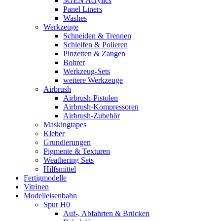
3GEN Acrylics
Panel Liners
Washes
Werkzeuge
Schneiden & Trennen
Schleifen & Polieren
Pinzetten & Zangen
Bohrer
Werkzeug-Sets
weitere Werkzeuge
Airbrush
Airbrush-Pistolen
Airbrush-Kompressoren
Airbrush-Zubehör
Maskingtapes
Kleber
Grundierungen
Pigmente & Texturen
Weathering Sets
Hilfsmittel
Fertigmodelle
Vitrinen
Modelleisenbahn
Spur H0
Auf-, Abfahrten & Brücken