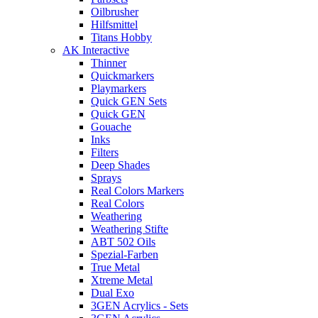
Oilbrusher
Hilfsmittel
Titans Hobby
AK Interactive
Thinner
Quickmarkers
Playmarkers
Quick GEN Sets
Quick GEN
Gouache
Inks
Filters
Deep Shades
Sprays
Real Colors Markers
Real Colors
Weathering
Weathering Stifte
ABT 502 Oils
Spezial-Farben
True Metal
Xtreme Metal
Dual Exo
3GEN Acrylics - Sets