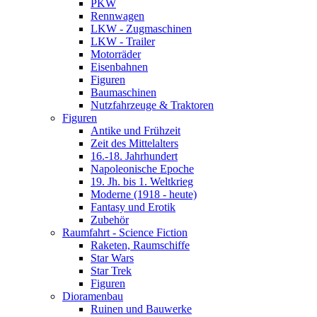
PKW
Rennwagen
LKW - Zugmaschinen
LKW - Trailer
Motorräder
Eisenbahnen
Figuren
Baumaschinen
Nutzfahrzeuge & Traktoren
Figuren
Antike und Frühzeit
Zeit des Mittelalters
16.-18. Jahrhundert
Napoleonische Epoche
19. Jh. bis 1. Weltkrieg
Moderne (1918 - heute)
Fantasy und Erotik
Zubehör
Raumfahrt - Science Fiction
Raketen, Raumschiffe
Star Wars
Star Trek
Figuren
Dioramenbau
Ruinen und Bauwerke