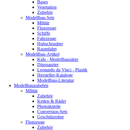
Bases
Vegetation
Zubehör
Modellbau-Sets
Militär
Flugzeuge
Schiffe
Fahrzeuge
Hubschrauber
Raumfahrt
Modellbau-Artikel
Kids - Modellbausätze
Dinosaurier
Leonardo da Vinci - Plastik
Hersteller-Kataloge
Modellbau-Literatur
Modellbauzubehör
Militär
Zubehör
Ketten & Räder
Photoätzteile
Conversion-Sets
Geschützrohre
Flugzeuge
Zubehör