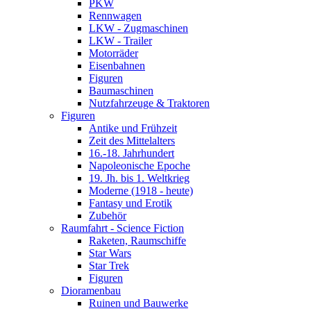
PKW
Rennwagen
LKW - Zugmaschinen
LKW - Trailer
Motorräder
Eisenbahnen
Figuren
Baumaschinen
Nutzfahrzeuge & Traktoren
Figuren
Antike und Frühzeit
Zeit des Mittelalters
16.-18. Jahrhundert
Napoleonische Epoche
19. Jh. bis 1. Weltkrieg
Moderne (1918 - heute)
Fantasy und Erotik
Zubehör
Raumfahrt - Science Fiction
Raketen, Raumschiffe
Star Wars
Star Trek
Figuren
Dioramenbau
Ruinen und Bauwerke