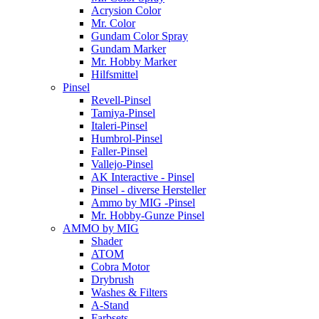
Acrysion Color
Mr. Color
Gundam Color Spray
Gundam Marker
Mr. Hobby Marker
Hilfsmittel
Pinsel
Revell-Pinsel
Tamiya-Pinsel
Italeri-Pinsel
Humbrol-Pinsel
Faller-Pinsel
Vallejo-Pinsel
AK Interactive - Pinsel
Pinsel - diverse Hersteller
Ammo by MIG -Pinsel
Mr. Hobby-Gunze Pinsel
AMMO by MIG
Shader
ATOM
Cobra Motor
Drybrush
Washes & Filters
A-Stand
Farbsets