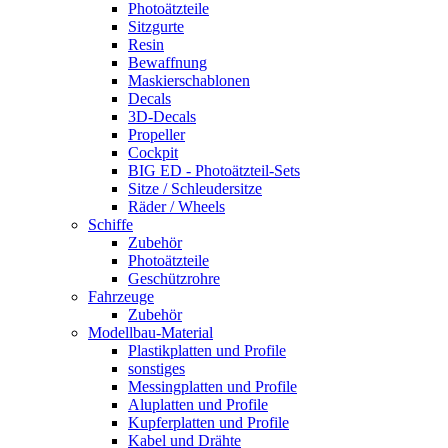
Photoätzteile
Sitzgurte
Resin
Bewaffnung
Maskierschablonen
Decals
3D-Decals
Propeller
Cockpit
BIG ED - Photoätzteil-Sets
Sitze / Schleudersitze
Räder / Wheels
Schiffe
Zubehör
Photoätzteile
Geschützrohre
Fahrzeuge
Zubehör
Modellbau-Material
Plastikplatten und Profile
sonstiges
Messingplatten und Profile
Aluplatten und Profile
Kupferplatten und Profile
Kabel und Drähte