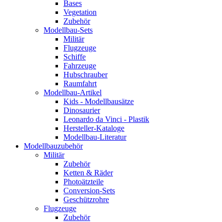
Bases
Vegetation
Zubehör
Modellbau-Sets
Militär
Flugzeuge
Schiffe
Fahrzeuge
Hubschrauber
Raumfahrt
Modellbau-Artikel
Kids - Modellbausätze
Dinosaurier
Leonardo da Vinci - Plastik
Hersteller-Kataloge
Modellbau-Literatur
Modellbauzubehör
Militär
Zubehör
Ketten & Räder
Photoätzteile
Conversion-Sets
Geschützrohre
Flugzeuge
Zubehör