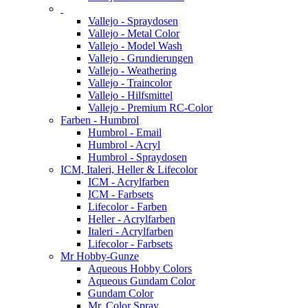
Vallejo - Spraydosen
Vallejo - Metal Color
Vallejo - Model Wash
Vallejo - Grundierungen
Vallejo - Weathering
Vallejo - Traincolor
Vallejo - Hilfsmittel
Vallejo - Premium RC-Color
Farben - Humbrol
Humbrol - Email
Humbrol - Acryl
Humbrol - Spraydosen
ICM, Italeri, Heller & Lifecolor
ICM - Acrylfarben
ICM - Farbsets
Lifecolor - Farben
Heller - Acrylfarben
Italeri - Acrylfarben
Lifecolor - Farbsets
Mr Hobby-Gunze
Aqueous Hobby Colors
Aqueous Gundam Color
Gundam Color
Mr. Color Spray