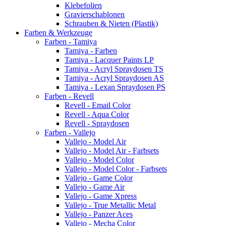
Klebefolien
Gravierschablonen
Schrauben & Nieten (Plastik)
Farben & Werkzeuge
Farben - Tamiya
Tamiya - Farben
Tamiya - Lacquer Paints LP
Tamiya - Acryl Spraydosen TS
Tamiya - Acryl Spraydosen AS
Tamiya - Lexan Spraydosen PS
Farben - Revell
Revell - Email Color
Revell - Aqua Color
Revell - Spraydosen
Farben - Vallejo
Vallejo - Model Air
Vallejo - Model Air - Farbsets
Vallejo - Model Color
Vallejo - Model Color - Farbsets
Vallejo - Game Color
Vallejo - Game Air
Vallejo - Game Xpress
Vallejo - True Metallic Metal
Vallejo - Panzer Aces
Vallejo - Mecha Color