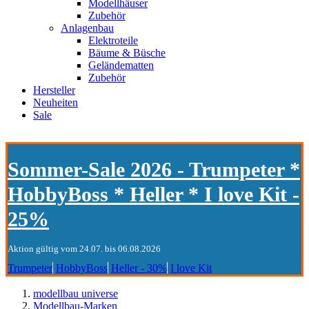
Modellhäuser
Zubehör
Anlagenbau
Elektroteile
Bäume & Büsche
Geländematten
Zubehör
Hersteller
Neuheiten
Sale
Sommer-Sale 2026 - Trumpeter *
HobbyBoss * Heller * I love Kit -
25%
Aktion gültig vom 24.07. bis 06.08.2026
Trumpeter
HobbyBoss
Heller - 30%
I love Kit
modellbau universe
Modellbau-Marken