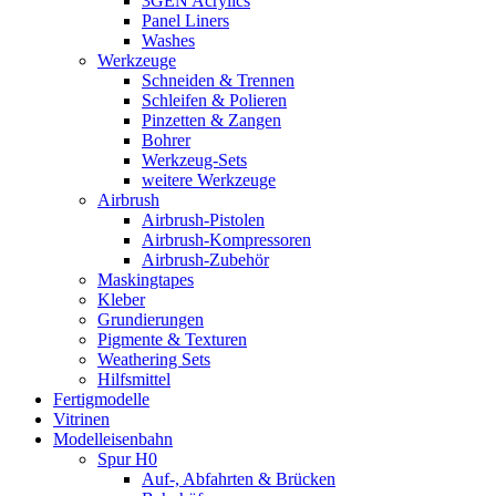
3GEN Acrylics
Panel Liners
Washes
Werkzeuge
Schneiden & Trennen
Schleifen & Polieren
Pinzetten & Zangen
Bohrer
Werkzeug-Sets
weitere Werkzeuge
Airbrush
Airbrush-Pistolen
Airbrush-Kompressoren
Airbrush-Zubehör
Maskingtapes
Kleber
Grundierungen
Pigmente & Texturen
Weathering Sets
Hilfsmittel
Fertigmodelle
Vitrinen
Modelleisenbahn
Spur H0
Auf-, Abfahrten & Brücken