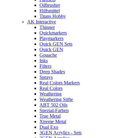
Oilbrusher
Hilfsmittel
Titans Hobby
AK Interactive
Thinner
Quickmarkers
Playmarkers
Quick GEN Sets
Quick GEN
Gouache
Inks
Filters
Deep Shades
Sprays
Real Colors Markers
Real Colors
Weathering
Weathering Stifte
ABT 502 Oils
Spezial-Farben
True Metal
Xtreme Metal
Dual Exo
3GEN Acrylics - Sets