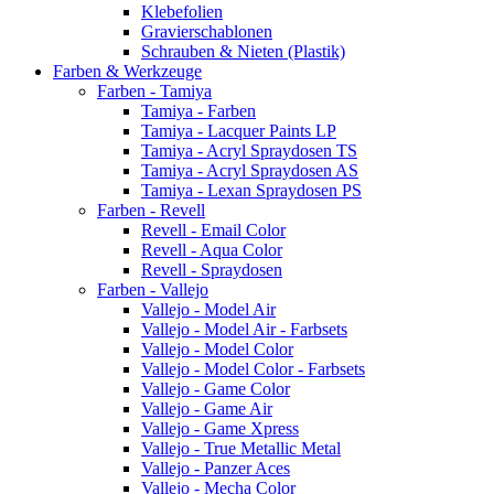
Klebefolien
Gravierschablonen
Schrauben & Nieten (Plastik)
Farben & Werkzeuge
Farben - Tamiya
Tamiya - Farben
Tamiya - Lacquer Paints LP
Tamiya - Acryl Spraydosen TS
Tamiya - Acryl Spraydosen AS
Tamiya - Lexan Spraydosen PS
Farben - Revell
Revell - Email Color
Revell - Aqua Color
Revell - Spraydosen
Farben - Vallejo
Vallejo - Model Air
Vallejo - Model Air - Farbsets
Vallejo - Model Color
Vallejo - Model Color - Farbsets
Vallejo - Game Color
Vallejo - Game Air
Vallejo - Game Xpress
Vallejo - True Metallic Metal
Vallejo - Panzer Aces
Vallejo - Mecha Color