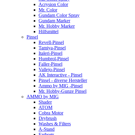
Acrysion Color
Mr. Color
Gundam Color Spray
Gundam Marker
Mr. Hobby Marker
Hilfsmittel
Pinsel
Revell-Pinsel
Tamiya-Pinsel
Italeri-Pinsel
Humbrol-Pinsel
Faller-Pinsel
Vallejo-Pinsel
AK Interactive - Pinsel
Pinsel - diverse Hersteller
Ammo by MIG -Pinsel
Mr. Hobby-Gunze Pinsel
AMMO by MIG
Shader
ATOM
Cobra Motor
Drybrush
Washes & Filters
A-Stand
Farbsets