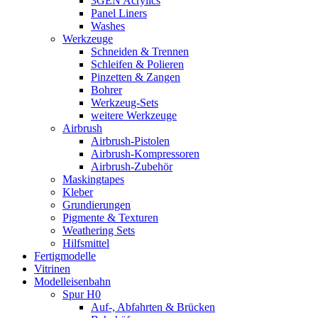
3GEN Acrylics
Panel Liners
Washes
Werkzeuge
Schneiden & Trennen
Schleifen & Polieren
Pinzetten & Zangen
Bohrer
Werkzeug-Sets
weitere Werkzeuge
Airbrush
Airbrush-Pistolen
Airbrush-Kompressoren
Airbrush-Zubehör
Maskingtapes
Kleber
Grundierungen
Pigmente & Texturen
Weathering Sets
Hilfsmittel
Fertigmodelle
Vitrinen
Modelleisenbahn
Spur H0
Auf-, Abfahrten & Brücken