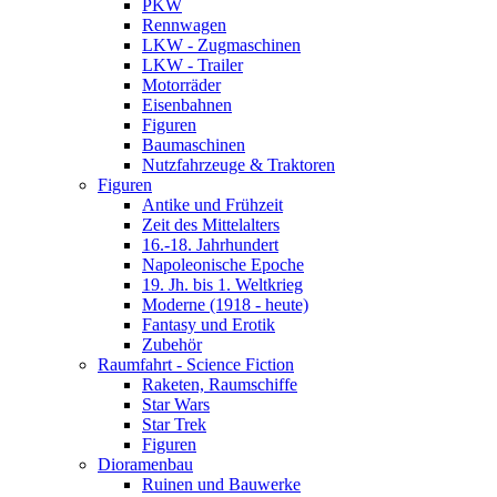
PKW
Rennwagen
LKW - Zugmaschinen
LKW - Trailer
Motorräder
Eisenbahnen
Figuren
Baumaschinen
Nutzfahrzeuge & Traktoren
Figuren
Antike und Frühzeit
Zeit des Mittelalters
16.-18. Jahrhundert
Napoleonische Epoche
19. Jh. bis 1. Weltkrieg
Moderne (1918 - heute)
Fantasy und Erotik
Zubehör
Raumfahrt - Science Fiction
Raketen, Raumschiffe
Star Wars
Star Trek
Figuren
Dioramenbau
Ruinen und Bauwerke