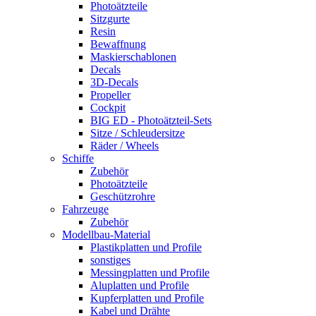
Photoätzteile
Sitzgurte
Resin
Bewaffnung
Maskierschablonen
Decals
3D-Decals
Propeller
Cockpit
BIG ED - Photoätzteil-Sets
Sitze / Schleudersitze
Räder / Wheels
Schiffe
Zubehör
Photoätzteile
Geschützrohre
Fahrzeuge
Zubehör
Modellbau-Material
Plastikplatten und Profile
sonstiges
Messingplatten und Profile
Aluplatten und Profile
Kupferplatten und Profile
Kabel und Drähte