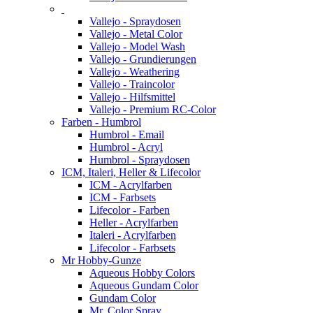
Vallejo - Spraydosen
Vallejo - Metal Color
Vallejo - Model Wash
Vallejo - Grundierungen
Vallejo - Weathering
Vallejo - Traincolor
Vallejo - Hilfsmittel
Vallejo - Premium RC-Color
Farben - Humbrol
Humbrol - Email
Humbrol - Acryl
Humbrol - Spraydosen
ICM, Italeri, Heller & Lifecolor
ICM - Acrylfarben
ICM - Farbsets
Lifecolor - Farben
Heller - Acrylfarben
Italeri - Acrylfarben
Lifecolor - Farbsets
Mr Hobby-Gunze
Aqueous Hobby Colors
Aqueous Gundam Color
Gundam Color
Mr. Color Spray