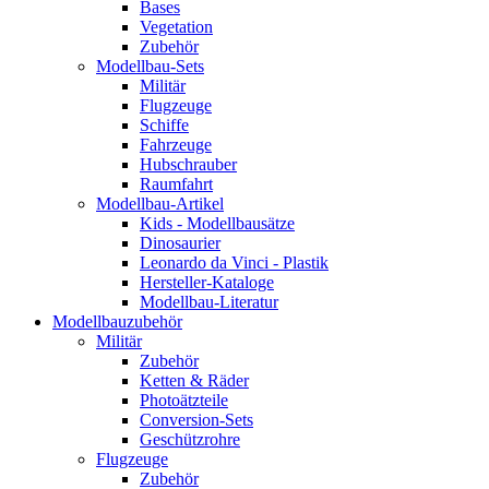
Bases
Vegetation
Zubehör
Modellbau-Sets
Militär
Flugzeuge
Schiffe
Fahrzeuge
Hubschrauber
Raumfahrt
Modellbau-Artikel
Kids - Modellbausätze
Dinosaurier
Leonardo da Vinci - Plastik
Hersteller-Kataloge
Modellbau-Literatur
Modellbauzubehör
Militär
Zubehör
Ketten & Räder
Photoätzteile
Conversion-Sets
Geschützrohre
Flugzeuge
Zubehör