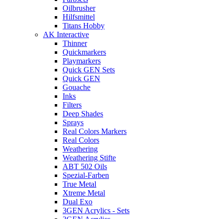
Oilbrusher
Hilfsmittel
Titans Hobby
AK Interactive
Thinner
Quickmarkers
Playmarkers
Quick GEN Sets
Quick GEN
Gouache
Inks
Filters
Deep Shades
Sprays
Real Colors Markers
Real Colors
Weathering
Weathering Stifte
ABT 502 Oils
Spezial-Farben
True Metal
Xtreme Metal
Dual Exo
3GEN Acrylics - Sets