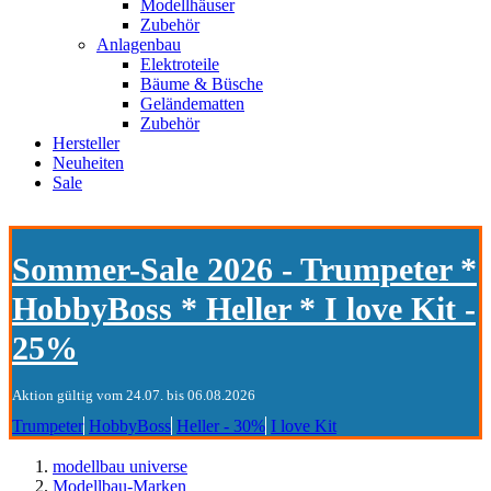
Modellhäuser
Zubehör
Anlagenbau
Elektroteile
Bäume & Büsche
Geländematten
Zubehör
Hersteller
Neuheiten
Sale
Sommer-Sale 2026 - Trumpeter *
HobbyBoss * Heller * I love Kit -
25%
Aktion gültig vom 24.07. bis 06.08.2026
Trumpeter
HobbyBoss
Heller - 30%
I love Kit
modellbau universe
Modellbau-Marken