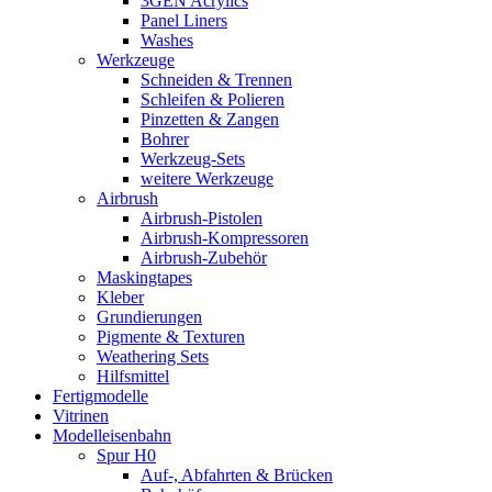
3GEN Acrylics
Panel Liners
Washes
Werkzeuge
Schneiden & Trennen
Schleifen & Polieren
Pinzetten & Zangen
Bohrer
Werkzeug-Sets
weitere Werkzeuge
Airbrush
Airbrush-Pistolen
Airbrush-Kompressoren
Airbrush-Zubehör
Maskingtapes
Kleber
Grundierungen
Pigmente & Texturen
Weathering Sets
Hilfsmittel
Fertigmodelle
Vitrinen
Modelleisenbahn
Spur H0
Auf-, Abfahrten & Brücken