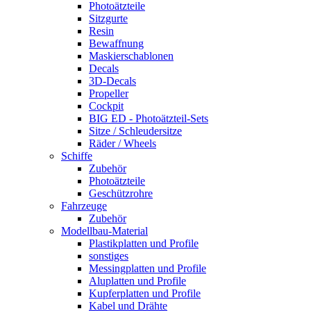
Photoätzteile
Sitzgurte
Resin
Bewaffnung
Maskierschablonen
Decals
3D-Decals
Propeller
Cockpit
BIG ED - Photoätzteil-Sets
Sitze / Schleudersitze
Räder / Wheels
Schiffe
Zubehör
Photoätzteile
Geschützrohre
Fahrzeuge
Zubehör
Modellbau-Material
Plastikplatten und Profile
sonstiges
Messingplatten und Profile
Aluplatten und Profile
Kupferplatten und Profile
Kabel und Drähte