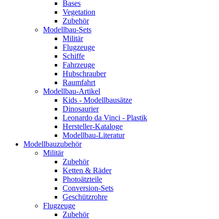
Bases
Vegetation
Zubehör
Modellbau-Sets
Militär
Flugzeuge
Schiffe
Fahrzeuge
Hubschrauber
Raumfahrt
Modellbau-Artikel
Kids - Modellbausätze
Dinosaurier
Leonardo da Vinci - Plastik
Hersteller-Kataloge
Modellbau-Literatur
Modellbauzubehör
Militär
Zubehör
Ketten & Räder
Photoätzteile
Conversion-Sets
Geschützrohre
Flugzeuge
Zubehör