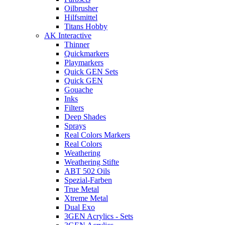
Oilbrusher
Hilfsmittel
Titans Hobby
AK Interactive
Thinner
Quickmarkers
Playmarkers
Quick GEN Sets
Quick GEN
Gouache
Inks
Filters
Deep Shades
Sprays
Real Colors Markers
Real Colors
Weathering
Weathering Stifte
ABT 502 Oils
Spezial-Farben
True Metal
Xtreme Metal
Dual Exo
3GEN Acrylics - Sets