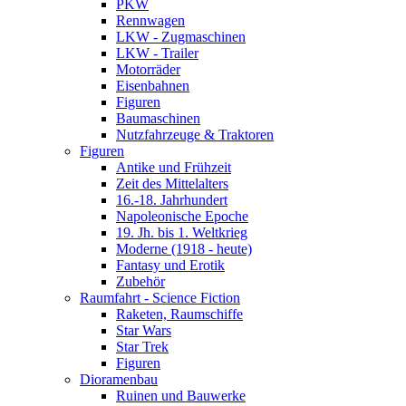
PKW
Rennwagen
LKW - Zugmaschinen
LKW - Trailer
Motorräder
Eisenbahnen
Figuren
Baumaschinen
Nutzfahrzeuge & Traktoren
Figuren
Antike und Frühzeit
Zeit des Mittelalters
16.-18. Jahrhundert
Napoleonische Epoche
19. Jh. bis 1. Weltkrieg
Moderne (1918 - heute)
Fantasy und Erotik
Zubehör
Raumfahrt - Science Fiction
Raketen, Raumschiffe
Star Wars
Star Trek
Figuren
Dioramenbau
Ruinen und Bauwerke