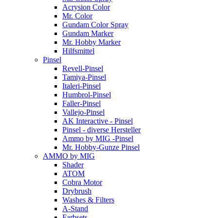
Acrysion Color
Mr. Color
Gundam Color Spray
Gundam Marker
Mr. Hobby Marker
Hilfsmittel
Pinsel
Revell-Pinsel
Tamiya-Pinsel
Italeri-Pinsel
Humbrol-Pinsel
Faller-Pinsel
Vallejo-Pinsel
AK Interactive - Pinsel
Pinsel - diverse Hersteller
Ammo by MIG -Pinsel
Mr. Hobby-Gunze Pinsel
AMMO by MIG
Shader
ATOM
Cobra Motor
Drybrush
Washes & Filters
A-Stand
Farbsets