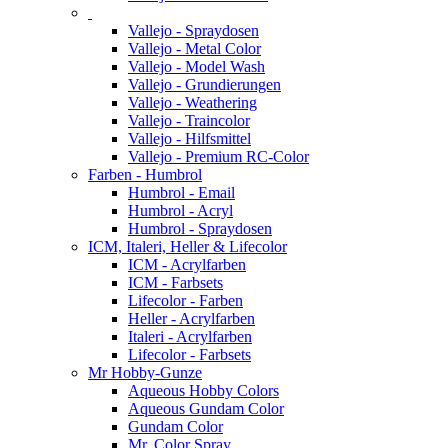
Vallejo - Spraydosen
Vallejo - Metal Color
Vallejo - Model Wash
Vallejo - Grundierungen
Vallejo - Weathering
Vallejo - Traincolor
Vallejo - Hilfsmittel
Vallejo - Premium RC-Color
Farben - Humbrol
Humbrol - Email
Humbrol - Acryl
Humbrol - Spraydosen
ICM, Italeri, Heller & Lifecolor
ICM - Acrylfarben
ICM - Farbsets
Lifecolor - Farben
Heller - Acrylfarben
Italeri - Acrylfarben
Lifecolor - Farbsets
Mr Hobby-Gunze
Aqueous Hobby Colors
Aqueous Gundam Color
Gundam Color
Mr. Color Spray