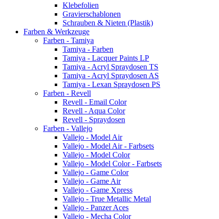
Klebefolien
Gravierschablonen
Schrauben & Nieten (Plastik)
Farben & Werkzeuge
Farben - Tamiya
Tamiya - Farben
Tamiya - Lacquer Paints LP
Tamiya - Acryl Spraydosen TS
Tamiya - Acryl Spraydosen AS
Tamiya - Lexan Spraydosen PS
Farben - Revell
Revell - Email Color
Revell - Aqua Color
Revell - Spraydosen
Farben - Vallejo
Vallejo - Model Air
Vallejo - Model Air - Farbsets
Vallejo - Model Color
Vallejo - Model Color - Farbsets
Vallejo - Game Color
Vallejo - Game Air
Vallejo - Game Xpress
Vallejo - True Metallic Metal
Vallejo - Panzer Aces
Vallejo - Mecha Color