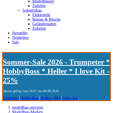
Modellhäuser
Zubehör
Anlagenbau
Elektroteile
Bäume & Büsche
Geländematten
Zubehör
Hersteller
Neuheiten
Sale
Sommer-Sale 2026 - Trumpeter *
HobbyBoss * Heller * I love Kit -
25%
Aktion gültig vom 24.07. bis 06.08.2026
Trumpeter
HobbyBoss
Heller - 30%
I love Kit
modellbau universe
Modellbau-Marken