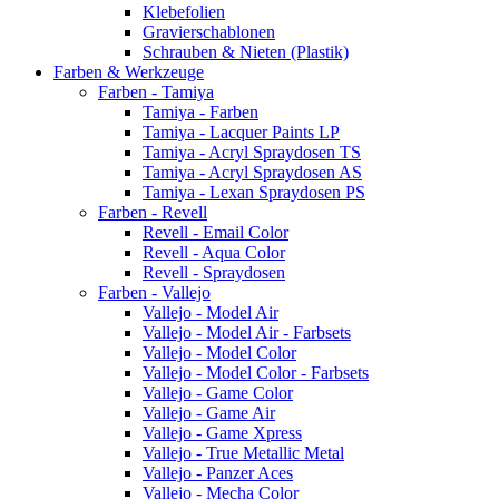
Klebefolien
Gravierschablonen
Schrauben & Nieten (Plastik)
Farben & Werkzeuge
Farben - Tamiya
Tamiya - Farben
Tamiya - Lacquer Paints LP
Tamiya - Acryl Spraydosen TS
Tamiya - Acryl Spraydosen AS
Tamiya - Lexan Spraydosen PS
Farben - Revell
Revell - Email Color
Revell - Aqua Color
Revell - Spraydosen
Farben - Vallejo
Vallejo - Model Air
Vallejo - Model Air - Farbsets
Vallejo - Model Color
Vallejo - Model Color - Farbsets
Vallejo - Game Color
Vallejo - Game Air
Vallejo - Game Xpress
Vallejo - True Metallic Metal
Vallejo - Panzer Aces
Vallejo - Mecha Color