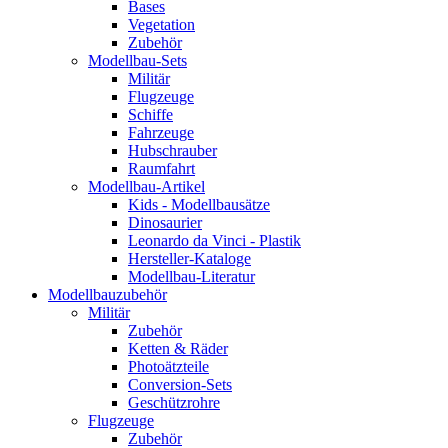
Bases
Vegetation
Zubehör
Modellbau-Sets
Militär
Flugzeuge
Schiffe
Fahrzeuge
Hubschrauber
Raumfahrt
Modellbau-Artikel
Kids - Modellbausätze
Dinosaurier
Leonardo da Vinci - Plastik
Hersteller-Kataloge
Modellbau-Literatur
Modellbauzubehör
Militär
Zubehör
Ketten & Räder
Photoätzteile
Conversion-Sets
Geschützrohre
Flugzeuge
Zubehör