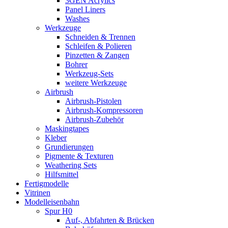
3GEN Acrylics
Panel Liners
Washes
Werkzeuge
Schneiden & Trennen
Schleifen & Polieren
Pinzetten & Zangen
Bohrer
Werkzeug-Sets
weitere Werkzeuge
Airbrush
Airbrush-Pistolen
Airbrush-Kompressoren
Airbrush-Zubehör
Maskingtapes
Kleber
Grundierungen
Pigmente & Texturen
Weathering Sets
Hilfsmittel
Fertigmodelle
Vitrinen
Modelleisenbahn
Spur H0
Auf-, Abfahrten & Brücken