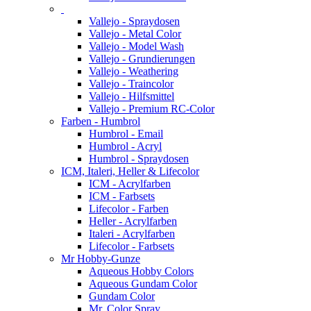
Vallejo - Spraydosen
Vallejo - Metal Color
Vallejo - Model Wash
Vallejo - Grundierungen
Vallejo - Weathering
Vallejo - Traincolor
Vallejo - Hilfsmittel
Vallejo - Premium RC-Color
Farben - Humbrol
Humbrol - Email
Humbrol - Acryl
Humbrol - Spraydosen
ICM, Italeri, Heller & Lifecolor
ICM - Acrylfarben
ICM - Farbsets
Lifecolor - Farben
Heller - Acrylfarben
Italeri - Acrylfarben
Lifecolor - Farbsets
Mr Hobby-Gunze
Aqueous Hobby Colors
Aqueous Gundam Color
Gundam Color
Mr. Color Spray