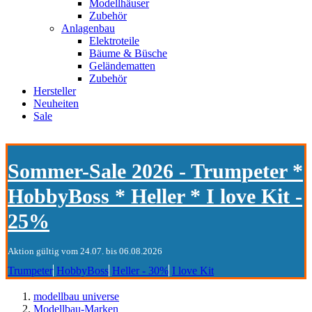
Modellhäuser
Zubehör
Anlagenbau
Elektroteile
Bäume & Büsche
Geländematten
Zubehör
Hersteller
Neuheiten
Sale
Sommer-Sale 2026 - Trumpeter *
HobbyBoss * Heller * I love Kit -
25%
Aktion gültig vom 24.07. bis 06.08.2026
Trumpeter
HobbyBoss
Heller - 30%
I love Kit
modellbau universe
Modellbau-Marken