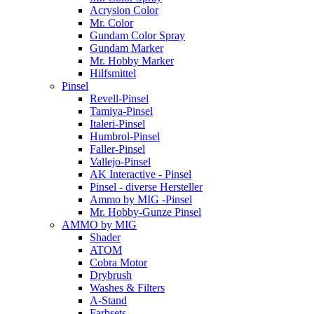
Acrysion Color
Mr. Color
Gundam Color Spray
Gundam Marker
Mr. Hobby Marker
Hilfsmittel
Pinsel
Revell-Pinsel
Tamiya-Pinsel
Italeri-Pinsel
Humbrol-Pinsel
Faller-Pinsel
Vallejo-Pinsel
AK Interactive - Pinsel
Pinsel - diverse Hersteller
Ammo by MIG -Pinsel
Mr. Hobby-Gunze Pinsel
AMMO by MIG
Shader
ATOM
Cobra Motor
Drybrush
Washes & Filters
A-Stand
Farbsets