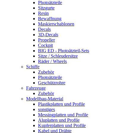
Photoätzteile
Sitzgurte
Resin
Bewaffnung
Maskierschablonen
Decals
3D-Decals
Propeller
Cockpit
BIG ED - Photoätzteil-Sets
Sitze / Schleudersitze
Räder / Wheels
Schiffe
Zubehör
Photoätzteile
Geschützrohre
Fahrzeuge
Zubehör
Modellbau-Material
Plastikplatten und Profile
sonstiges
Messingplatten und Profile
Aluplatten und Profile
Kupferplatten und Profile
Kabel und Drähte