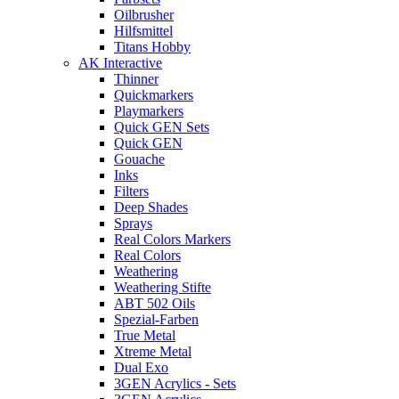
Oilbrusher
Hilfsmittel
Titans Hobby
AK Interactive
Thinner
Quickmarkers
Playmarkers
Quick GEN Sets
Quick GEN
Gouache
Inks
Filters
Deep Shades
Sprays
Real Colors Markers
Real Colors
Weathering
Weathering Stifte
ABT 502 Oils
Spezial-Farben
True Metal
Xtreme Metal
Dual Exo
3GEN Acrylics - Sets