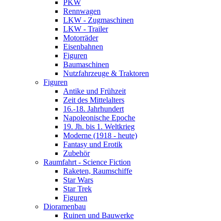
PKW
Rennwagen
LKW - Zugmaschinen
LKW - Trailer
Motorräder
Eisenbahnen
Figuren
Baumaschinen
Nutzfahrzeuge & Traktoren
Figuren
Antike und Frühzeit
Zeit des Mittelalters
16.-18. Jahrhundert
Napoleonische Epoche
19. Jh. bis 1. Weltkrieg
Moderne (1918 - heute)
Fantasy und Erotik
Zubehör
Raumfahrt - Science Fiction
Raketen, Raumschiffe
Star Wars
Star Trek
Figuren
Dioramenbau
Ruinen und Bauwerke