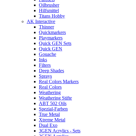
Oilbrusher
Hilfsmittel
Titans Hobby
AK Interactive
Thinner
Quickmarkers
Playmarkers
Quick GEN Sets
Quick GEN
Gouache
Inks
Filters
Deep Shades
Sprays
Real Colors Markers
Real Colors
Weathering
Weathering Stifte
ABT 502 Oils
Spezial-Farben
True Metal
Xtreme Metal
Dual Exo
3GEN Acrylics - Sets