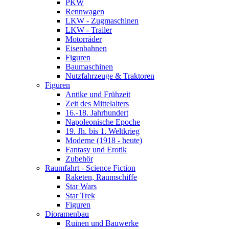
PKW
Rennwagen
LKW - Zugmaschinen
LKW - Trailer
Motorräder
Eisenbahnen
Figuren
Baumaschinen
Nutzfahrzeuge & Traktoren
Figuren
Antike und Frühzeit
Zeit des Mittelalters
16.-18. Jahrhundert
Napoleonische Epoche
19. Jh. bis 1. Weltkrieg
Moderne (1918 - heute)
Fantasy und Erotik
Zubehör
Raumfahrt - Science Fiction
Raketen, Raumschiffe
Star Wars
Star Trek
Figuren
Dioramenbau
Ruinen und Bauwerke