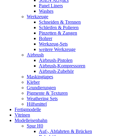
3GEN Acrylics
Panel Liners
Washes
Werkzeuge
Schneiden & Trennen
Schleifen & Polieren
Pinzetten & Zangen
Bohrer
Werkzeug-Sets
weitere Werkzeuge
Airbrush
Airbrush-Pistolen
Airbrush-Kompressoren
Airbrush-Zubehör
Maskingtapes
Kleber
Grundierungen
Pigmente & Texturen
Weathering Sets
Hilfsmittel
Fertigmodelle
Vitrinen
Modelleisenbahn
Spur H0
Auf-, Abfahrten & Brücken