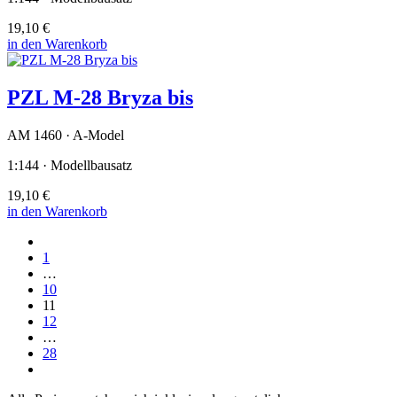
19,10 €
in den Warenkorb
PZL M-28 Bryza bis
AM 1460 · A-Model
1:144 · Modellbausatz
19,10 €
in den Warenkorb
1
…
10
11
12
…
28