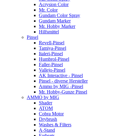
Acrysion Color
Mr. Color
Gundam Color Spray
Gundam Marker
Mr. Hobby Marker
Hilfsmittel
Pinsel
Revell-Pinsel
Tamiya-Pinsel
Italeri-Pinsel
Humbrol-Pinsel
Faller-Pinsel
Vallejo-Pinsel
AK Interactive - Pinsel
Pinsel - diverse Hersteller
Ammo by MIG -Pinsel
Mr. Hobby-Gunze Pinsel
AMMO by MIG
Shader
ATOM
Cobra Motor
Drybrush
Washes & Filters
A-Stand
Farbsets