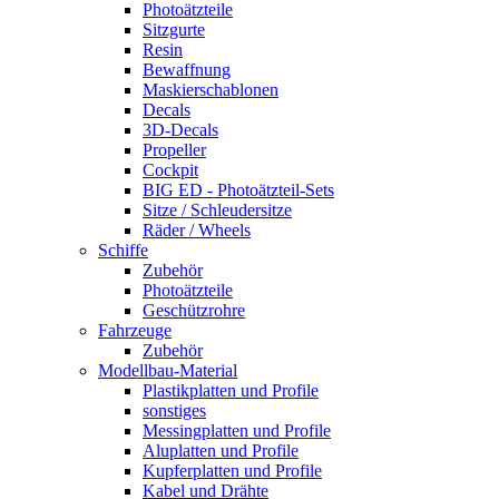
Photoätzteile
Sitzgurte
Resin
Bewaffnung
Maskierschablonen
Decals
3D-Decals
Propeller
Cockpit
BIG ED - Photoätzteil-Sets
Sitze / Schleudersitze
Räder / Wheels
Schiffe
Zubehör
Photoätzteile
Geschützrohre
Fahrzeuge
Zubehör
Modellbau-Material
Plastikplatten und Profile
sonstiges
Messingplatten und Profile
Aluplatten und Profile
Kupferplatten und Profile
Kabel und Drähte