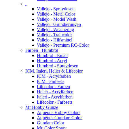
Vallejo - Spraydosen
Vallejo - Metal Color
Vallejo - Model Wash
Vallejo - Grundierungen
Vallejo - Weathering
Vallejo - Traincolor
Vallejo - Hilfsmittel
Vallejo - Premium RC-Color
Farben - Humbrol
Humbrol - Email
Humbrol - Acryl
Humbrol - Spraydosen
ICM, Italeri, Heller & Lifecolor
ICM - Acrylfarben
ICM - Farbsets
Lifecolor - Farben
Heller - Acrylfarben
Italeri - Acrylfarben
Lifecolor - Farbsets
Mr Hobby-Gunze
Aqueous Hobby Colors
Aqueous Gundam Color
Gundam Color
Mr. Color Spray