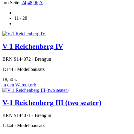
pro Seite:
24
48
96
A
11 / 28
V-1 Reichenberg IV
BRN S144072 · Brengun
1:144 · Modellbausatz
18,50 €
in den Warenkorb
V-1 Reichenberg III (two seater)
BRN S144071 · Brengun
1:144 · Modellbausatz