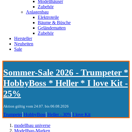
Modellhäuser
Zubehör
Anlagenbau
Elektroteile
Bäume & Büsche
Geländematten
Zubehör
Hersteller
Neuheiten
Sale
Sommer-Sale 2026 - Trumpeter *
HobbyBoss * Heller * I love Kit -
25%
Aktion gültig vom 24.07. bis 06.08.2026
Trumpeter
HobbyBoss
Heller - 30%
I love Kit
modellbau universe
Modellbau-Marken