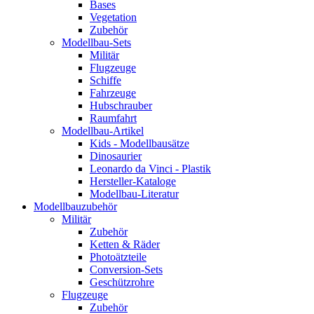
Bases
Vegetation
Zubehör
Modellbau-Sets
Militär
Flugzeuge
Schiffe
Fahrzeuge
Hubschrauber
Raumfahrt
Modellbau-Artikel
Kids - Modellbausätze
Dinosaurier
Leonardo da Vinci - Plastik
Hersteller-Kataloge
Modellbau-Literatur
Modellbauzubehör
Militär
Zubehör
Ketten & Räder
Photoätzteile
Conversion-Sets
Geschützrohre
Flugzeuge
Zubehör