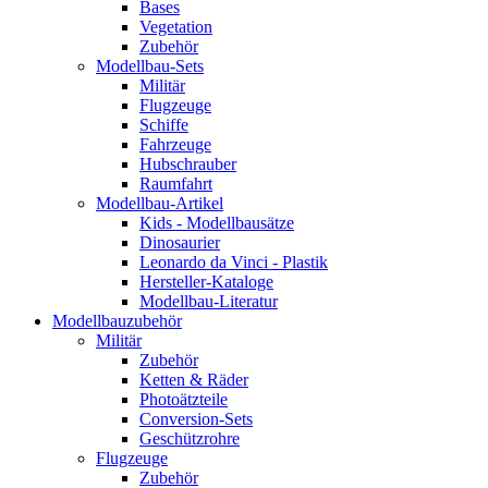
Bases
Vegetation
Zubehör
Modellbau-Sets
Militär
Flugzeuge
Schiffe
Fahrzeuge
Hubschrauber
Raumfahrt
Modellbau-Artikel
Kids - Modellbausätze
Dinosaurier
Leonardo da Vinci - Plastik
Hersteller-Kataloge
Modellbau-Literatur
Modellbauzubehör
Militär
Zubehör
Ketten & Räder
Photoätzteile
Conversion-Sets
Geschützrohre
Flugzeuge
Zubehör