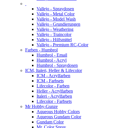
Vallejo - Spraydosen
Vallejo - Metal Color
Vallejo - Model Wash
Vallejo - Grundierungen
Vallejo - Weathering
Vallejo - Traincolor
Vallejo - Hilfsmittel
Vallejo - Premium RC-Color
Farben - Humbrol
Humbrol - Email
Humbrol - Acryl
Humbrol - Spraydosen
ICM, Italeri, Heller & Lifecolor
ICM - Acrylfarben
ICM - Farbsets
Lifecolor - Farben
Heller - Acrylfarben
Italeri - Acrylfarben
Lifecolor - Farbsets
Mr Hobby-Gunze
Aqueous Hobby Colors
Aqueous Gundam Color
Gundam Color
Mr. Color Spray