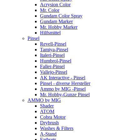
Acrysion Color
Mr. Color
Gundam Color Spray
Gundam Marker
Mr. Hobby Marker
Hilfsmittel
Pinsel
Revell-Pinsel
Tamiya-Pinsel
Italeri-Pinsel
Humbrol-Pinsel
Faller-Pinsel
Vallejo-Pinsel
AK Interactive - Pinsel
Pinsel - diverse Hersteller
Ammo by MIG -Pinsel
Mr. Hobby-Gunze Pinsel
AMMO by MIG
Shader
ATOM
Cobra Motor
Drybrush
Washes & Filters
A-Stand
Farbsets