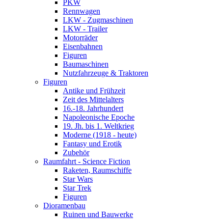
PKW
Rennwagen
LKW - Zugmaschinen
LKW - Trailer
Motorräder
Eisenbahnen
Figuren
Baumaschinen
Nutzfahrzeuge & Traktoren
Figuren
Antike und Frühzeit
Zeit des Mittelalters
16.-18. Jahrhundert
Napoleonische Epoche
19. Jh. bis 1. Weltkrieg
Moderne (1918 - heute)
Fantasy und Erotik
Zubehör
Raumfahrt - Science Fiction
Raketen, Raumschiffe
Star Wars
Star Trek
Figuren
Dioramenbau
Ruinen und Bauwerke