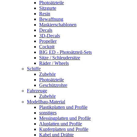
Photoätzteile
Sitzgurte
Resin
Bewaffnung
Maskierschablonen
Decals
3D-Decals
Propeller
Cockpit
BIG ED - Photoätzteil-Sets
Sitze / Schleudersitze
Räder / Wheels
Schiffe
Zubehör
Photoätzteile
Geschützrohre
Fahrzeuge
Zubehör
Modellbau-Material
Plastikplatten und Profile
sonstiges
Messingplatten und Profile
Aluplatten und Profile
Kupferplatten und Profile
Kabel und Drähte