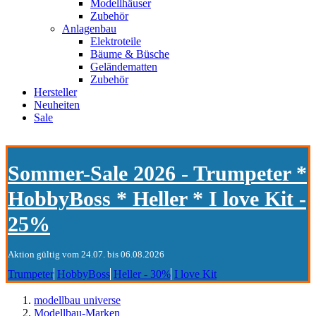
Modellhäuser
Zubehör
Anlagenbau
Elektroteile
Bäume & Büsche
Geländematten
Zubehör
Hersteller
Neuheiten
Sale
Sommer-Sale 2026 - Trumpeter *
HobbyBoss * Heller * I love Kit -
25%
Aktion gültig vom 24.07. bis 06.08.2026
Trumpeter
HobbyBoss
Heller - 30%
I love Kit
modellbau universe
Modellbau-Marken