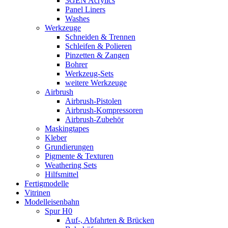
3GEN Acrylics
Panel Liners
Washes
Werkzeuge
Schneiden & Trennen
Schleifen & Polieren
Pinzetten & Zangen
Bohrer
Werkzeug-Sets
weitere Werkzeuge
Airbrush
Airbrush-Pistolen
Airbrush-Kompressoren
Airbrush-Zubehör
Maskingtapes
Kleber
Grundierungen
Pigmente & Texturen
Weathering Sets
Hilfsmittel
Fertigmodelle
Vitrinen
Modelleisenbahn
Spur H0
Auf-, Abfahrten & Brücken