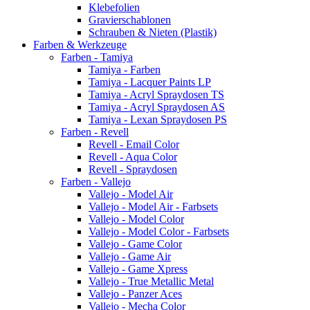
Klebefolien
Gravierschablonen
Schrauben & Nieten (Plastik)
Farben & Werkzeuge
Farben - Tamiya
Tamiya - Farben
Tamiya - Lacquer Paints LP
Tamiya - Acryl Spraydosen TS
Tamiya - Acryl Spraydosen AS
Tamiya - Lexan Spraydosen PS
Farben - Revell
Revell - Email Color
Revell - Aqua Color
Revell - Spraydosen
Farben - Vallejo
Vallejo - Model Air
Vallejo - Model Air - Farbsets
Vallejo - Model Color
Vallejo - Model Color - Farbsets
Vallejo - Game Color
Vallejo - Game Air
Vallejo - Game Xpress
Vallejo - True Metallic Metal
Vallejo - Panzer Aces
Vallejo - Mecha Color