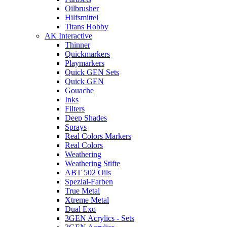
Oilbrusher
Hilfsmittel
Titans Hobby
AK Interactive
Thinner
Quickmarkers
Playmarkers
Quick GEN Sets
Quick GEN
Gouache
Inks
Filters
Deep Shades
Sprays
Real Colors Markers
Real Colors
Weathering
Weathering Stifte
ABT 502 Oils
Spezial-Farben
True Metal
Xtreme Metal
Dual Exo
3GEN Acrylics - Sets