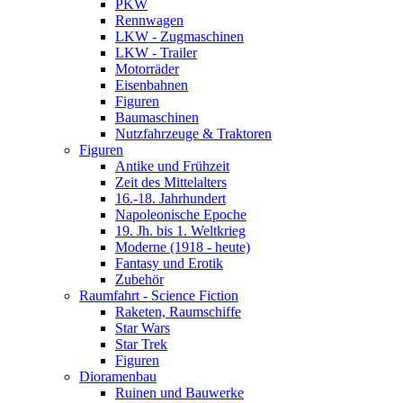
PKW
Rennwagen
LKW - Zugmaschinen
LKW - Trailer
Motorräder
Eisenbahnen
Figuren
Baumaschinen
Nutzfahrzeuge & Traktoren
Figuren
Antike und Frühzeit
Zeit des Mittelalters
16.-18. Jahrhundert
Napoleonische Epoche
19. Jh. bis 1. Weltkrieg
Moderne (1918 - heute)
Fantasy und Erotik
Zubehör
Raumfahrt - Science Fiction
Raketen, Raumschiffe
Star Wars
Star Trek
Figuren
Dioramenbau
Ruinen und Bauwerke