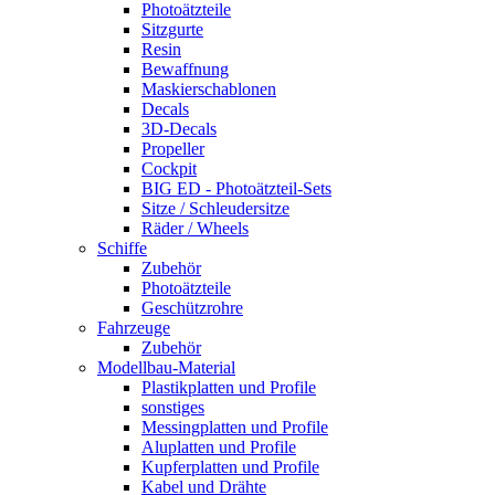
Photoätzteile
Sitzgurte
Resin
Bewaffnung
Maskierschablonen
Decals
3D-Decals
Propeller
Cockpit
BIG ED - Photoätzteil-Sets
Sitze / Schleudersitze
Räder / Wheels
Schiffe
Zubehör
Photoätzteile
Geschützrohre
Fahrzeuge
Zubehör
Modellbau-Material
Plastikplatten und Profile
sonstiges
Messingplatten und Profile
Aluplatten und Profile
Kupferplatten und Profile
Kabel und Drähte