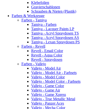
Klebefolien
Gravierschablonen
Schrauben & Nieten (Plastik)
Farben & Werkzeuge
Farben - Tamiya
Tamiya - Farben
Tamiya - Lacquer Paints LP
Tamiya - Acryl Spraydosen TS
Tamiya - Acryl Spraydosen AS
Tamiya - Lexan Spraydosen PS
Farben - Revell
Revell - Email Color
Revell - Aqua Color
Revell - Spraydosen
Farben - Vallejo
Vallejo - Model Air
Vallejo - Model Air - Farbsets
Vallejo - Model Color
Vallejo - Model Color - Farbsets
Vallejo - Game Color
Vallejo - Game Air
Vallejo - Game Xpress
Vallejo - True Metallic Metal
Vallejo - Panzer Aces
Vallejo - Mecha Color