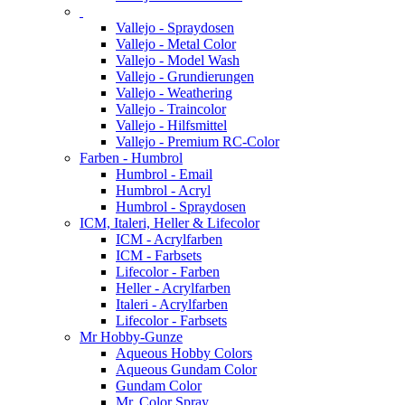
Vallejo - Spraydosen
Vallejo - Metal Color
Vallejo - Model Wash
Vallejo - Grundierungen
Vallejo - Weathering
Vallejo - Traincolor
Vallejo - Hilfsmittel
Vallejo - Premium RC-Color
Farben - Humbrol
Humbrol - Email
Humbrol - Acryl
Humbrol - Spraydosen
ICM, Italeri, Heller & Lifecolor
ICM - Acrylfarben
ICM - Farbsets
Lifecolor - Farben
Heller - Acrylfarben
Italeri - Acrylfarben
Lifecolor - Farbsets
Mr Hobby-Gunze
Aqueous Hobby Colors
Aqueous Gundam Color
Gundam Color
Mr. Color Spray