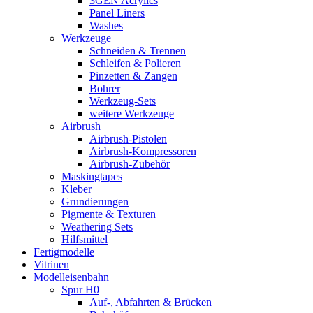
3GEN Acrylics
Panel Liners
Washes
Werkzeuge
Schneiden & Trennen
Schleifen & Polieren
Pinzetten & Zangen
Bohrer
Werkzeug-Sets
weitere Werkzeuge
Airbrush
Airbrush-Pistolen
Airbrush-Kompressoren
Airbrush-Zubehör
Maskingtapes
Kleber
Grundierungen
Pigmente & Texturen
Weathering Sets
Hilfsmittel
Fertigmodelle
Vitrinen
Modelleisenbahn
Spur H0
Auf-, Abfahrten & Brücken