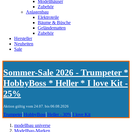
Modellhäuser
Zubehör
Anlagenbau
Elektroteile
Bäume & Büsche
Geländematten
Zubehör
Hersteller
Neuheiten
Sale
Sommer-Sale 2026 - Trumpeter *
HobbyBoss * Heller * I love Kit -
25%
Aktion gültig vom 24.07. bis 06.08.2026
Trumpeter
HobbyBoss
Heller - 30%
I love Kit
modellbau universe
Modellbau-Marken