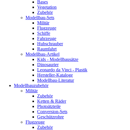
Bases
Vegetation
Zubehör
Modellbau-Sets
Militär
Flugzeuge
Schiffe
Fahrzeuge
Hubschrauber
Raumfahrt
Modellbau-Artikel
Kids - Modellbausätze
Dinosaurier
Leonardo da Vinci - Plastik
Hersteller-Kataloge
Modellbau-Literatur
Modellbauzubehör
Militär
Zubehör
Ketten & Räder
Photoätzteile
Conversion-Sets
Geschützrohre
Flugzeuge
Zubehör