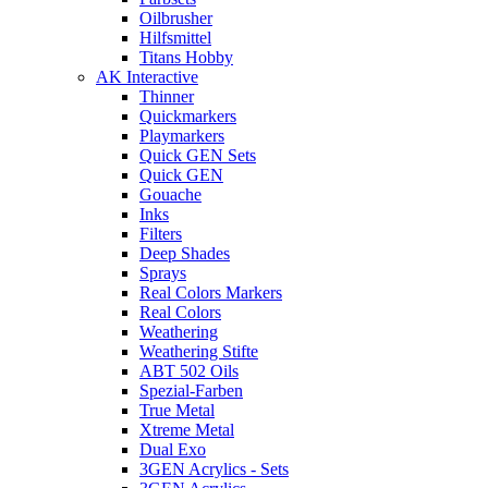
Oilbrusher
Hilfsmittel
Titans Hobby
AK Interactive
Thinner
Quickmarkers
Playmarkers
Quick GEN Sets
Quick GEN
Gouache
Inks
Filters
Deep Shades
Sprays
Real Colors Markers
Real Colors
Weathering
Weathering Stifte
ABT 502 Oils
Spezial-Farben
True Metal
Xtreme Metal
Dual Exo
3GEN Acrylics - Sets