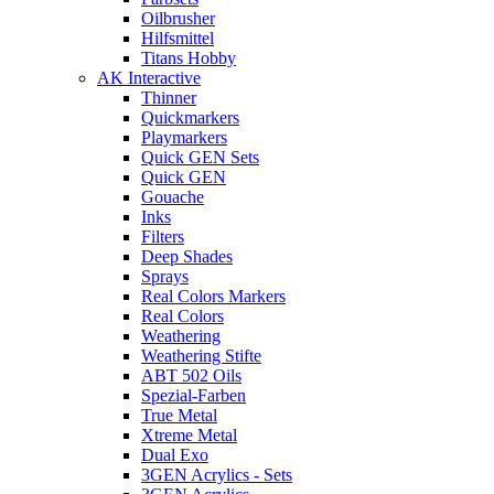
Oilbrusher
Hilfsmittel
Titans Hobby
AK Interactive
Thinner
Quickmarkers
Playmarkers
Quick GEN Sets
Quick GEN
Gouache
Inks
Filters
Deep Shades
Sprays
Real Colors Markers
Real Colors
Weathering
Weathering Stifte
ABT 502 Oils
Spezial-Farben
True Metal
Xtreme Metal
Dual Exo
3GEN Acrylics - Sets