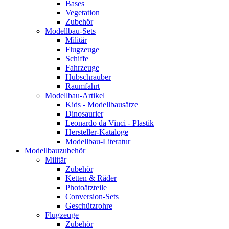
Bases
Vegetation
Zubehör
Modellbau-Sets
Militär
Flugzeuge
Schiffe
Fahrzeuge
Hubschrauber
Raumfahrt
Modellbau-Artikel
Kids - Modellbausätze
Dinosaurier
Leonardo da Vinci - Plastik
Hersteller-Kataloge
Modellbau-Literatur
Modellbauzubehör
Militär
Zubehör
Ketten & Räder
Photoätzteile
Conversion-Sets
Geschützrohre
Flugzeuge
Zubehör