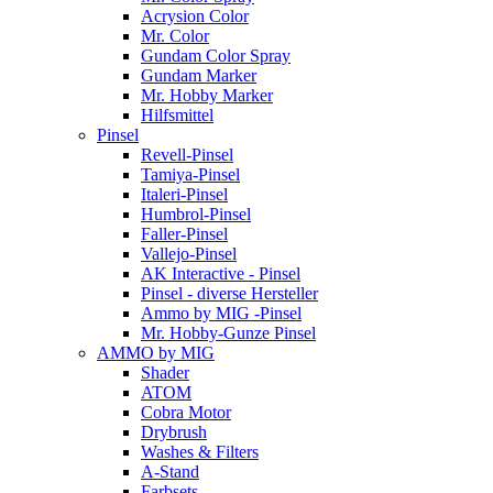
Acrysion Color
Mr. Color
Gundam Color Spray
Gundam Marker
Mr. Hobby Marker
Hilfsmittel
Pinsel
Revell-Pinsel
Tamiya-Pinsel
Italeri-Pinsel
Humbrol-Pinsel
Faller-Pinsel
Vallejo-Pinsel
AK Interactive - Pinsel
Pinsel - diverse Hersteller
Ammo by MIG -Pinsel
Mr. Hobby-Gunze Pinsel
AMMO by MIG
Shader
ATOM
Cobra Motor
Drybrush
Washes & Filters
A-Stand
Farbsets