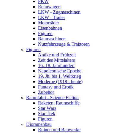
PKW
Rennwagen
LKW - Zugmaschinen
LKW - Trailer
Motorräder
Eisenbahnen
Figuren
Baumaschinen
Nutzfahrzeuge & Traktoren
Figuren
Antike und Frühzeit
Zeit des Mittelalters
16.-18. Jahrhundert
Napoleonische Epoche
19. Jh. bis 1. Weltkrieg
Moderne (1918 - heute)
Fantasy und Erotik
Zubehör
Raumfahrt - Science Fiction
Raketen, Raumschiffe
Star Wars
Star Trek
Figuren
Dioramenbau
Ruinen und Bauwerke