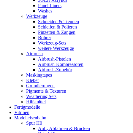
3GEN Acrylics
Panel Liners
Washes
Werkzeuge
Schneiden & Trennen
Schleifen & Polieren
Pinzetten & Zangen
Bohrer
Werkzeug-Sets
weitere Werkzeuge
Airbrush
Airbrush-Pistolen
Airbrush-Kompressoren
Airbrush-Zubehör
Maskingtapes
Kleber
Grundierungen
Pigmente & Texturen
Weathering Sets
Hilfsmittel
Fertigmodelle
Vitrinen
Modelleisenbahn
Spur H0
Auf-, Abfahrten & Brücken