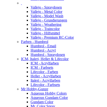
Vallejo - Spraydosen
Vallejo - Metal Color
Vallejo - Model Wash
Vallejo - Grundierungen
Vallejo - Weathering
Vallejo - Traincolor
Vallejo - Hilfsmittel
Vallejo - Premium RC-Color
Farben - Humbrol
Humbrol - Email
Humbrol - Acryl
Humbrol - Spraydosen
ICM, Italeri, Heller & Lifecolor
ICM - Acrylfarben
ICM - Farbsets
Lifecolor - Farben
Heller - Acrylfarben
Italeri - Acrylfarben
Lifecolor - Farbsets
Mr Hobby-Gunze
Aqueous Hobby Colors
Aqueous Gundam Color
Gundam Color
Mr. Color Spray