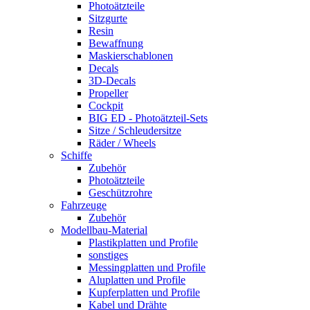
Photoätzteile
Sitzgurte
Resin
Bewaffnung
Maskierschablonen
Decals
3D-Decals
Propeller
Cockpit
BIG ED - Photoätzteil-Sets
Sitze / Schleudersitze
Räder / Wheels
Schiffe
Zubehör
Photoätzteile
Geschützrohre
Fahrzeuge
Zubehör
Modellbau-Material
Plastikplatten und Profile
sonstiges
Messingplatten und Profile
Aluplatten und Profile
Kupferplatten und Profile
Kabel und Drähte