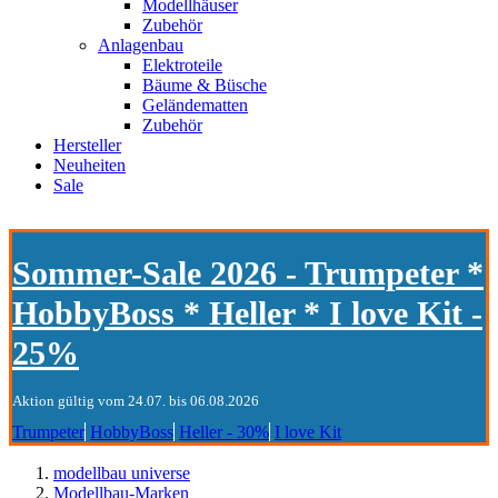
Modellhäuser
Zubehör
Anlagenbau
Elektroteile
Bäume & Büsche
Geländematten
Zubehör
Hersteller
Neuheiten
Sale
Sommer-Sale 2026 - Trumpeter *
HobbyBoss * Heller * I love Kit -
25%
Aktion gültig vom 24.07. bis 06.08.2026
Trumpeter
HobbyBoss
Heller - 30%
I love Kit
modellbau universe
Modellbau-Marken