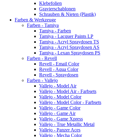
Klebefolien
Gravierschablonen
Schrauben & Nieten (Plastik)
Farben & Werkzeuge
Farben - Tamiya
Tamiya - Farben
Tamiya - Lacquer Paints LP
Tamiya - Acryl Spraydosen TS
Tamiya - Acryl Spraydosen AS
Tamiya - Lexan Spraydosen PS
Farben - Revell
Revell - Email Color
Revell - Aqua Color
Revell - Spraydosen
Farben - Vallejo
Vallejo - Model Air
Vallejo - Model Air - Farbsets
Vallejo - Model Color
Vallejo - Model Color - Farbsets
Vallejo - Game Color
Vallejo - Game Air
Vallejo - Game Xpress
Vallejo - True Metallic Metal
Vallejo - Panzer Aces
Vallejo - Mecha Color