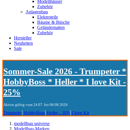
Modellhäuser
Zubehör
Anlagenbau
Elektroteile
Bäume & Büsche
Geländematten
Zubehör
Hersteller
Neuheiten
Sale
Sommer-Sale 2026 - Trumpeter *
HobbyBoss * Heller * I love Kit -
25%
Aktion gültig vom 24.07. bis 06.08.2026
Trumpeter
HobbyBoss
Heller - 30%
I love Kit
modellbau universe
Modellbau-Marken