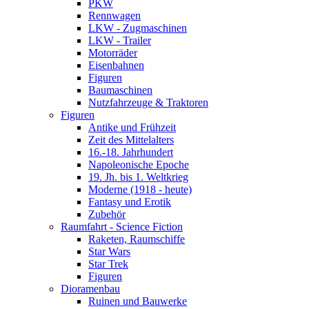
PKW
Rennwagen
LKW - Zugmaschinen
LKW - Trailer
Motorräder
Eisenbahnen
Figuren
Baumaschinen
Nutzfahrzeuge & Traktoren
Figuren
Antike und Frühzeit
Zeit des Mittelalters
16.-18. Jahrhundert
Napoleonische Epoche
19. Jh. bis 1. Weltkrieg
Moderne (1918 - heute)
Fantasy und Erotik
Zubehör
Raumfahrt - Science Fiction
Raketen, Raumschiffe
Star Wars
Star Trek
Figuren
Dioramenbau
Ruinen und Bauwerke