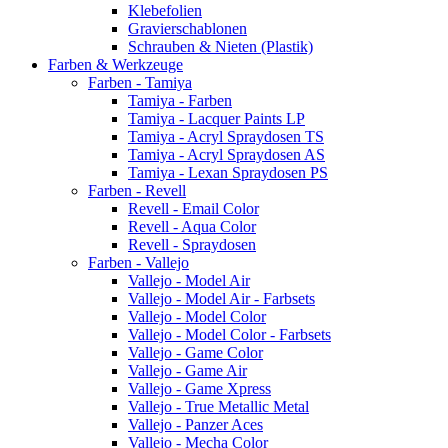
Klebefolien
Gravierschablonen
Schrauben & Nieten (Plastik)
Farben & Werkzeuge
Farben - Tamiya
Tamiya - Farben
Tamiya - Lacquer Paints LP
Tamiya - Acryl Spraydosen TS
Tamiya - Acryl Spraydosen AS
Tamiya - Lexan Spraydosen PS
Farben - Revell
Revell - Email Color
Revell - Aqua Color
Revell - Spraydosen
Farben - Vallejo
Vallejo - Model Air
Vallejo - Model Air - Farbsets
Vallejo - Model Color
Vallejo - Model Color - Farbsets
Vallejo - Game Color
Vallejo - Game Air
Vallejo - Game Xpress
Vallejo - True Metallic Metal
Vallejo - Panzer Aces
Vallejo - Mecha Color