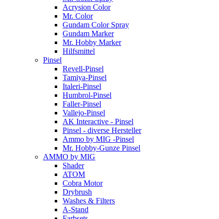
Acrysion Color
Mr. Color
Gundam Color Spray
Gundam Marker
Mr. Hobby Marker
Hilfsmittel
Pinsel
Revell-Pinsel
Tamiya-Pinsel
Italeri-Pinsel
Humbrol-Pinsel
Faller-Pinsel
Vallejo-Pinsel
AK Interactive - Pinsel
Pinsel - diverse Hersteller
Ammo by MIG -Pinsel
Mr. Hobby-Gunze Pinsel
AMMO by MIG
Shader
ATOM
Cobra Motor
Drybrush
Washes & Filters
A-Stand
Farbsets