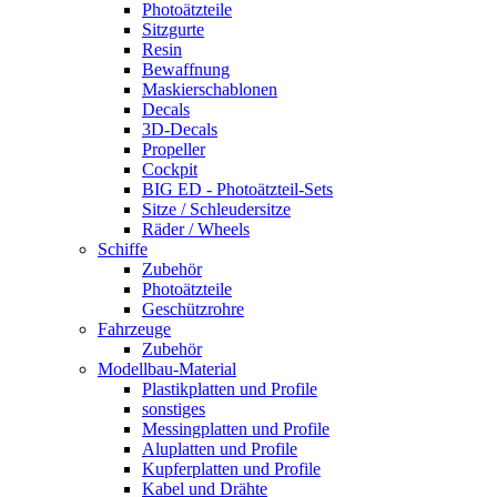
Photoätzteile
Sitzgurte
Resin
Bewaffnung
Maskierschablonen
Decals
3D-Decals
Propeller
Cockpit
BIG ED - Photoätzteil-Sets
Sitze / Schleudersitze
Räder / Wheels
Schiffe
Zubehör
Photoätzteile
Geschützrohre
Fahrzeuge
Zubehör
Modellbau-Material
Plastikplatten und Profile
sonstiges
Messingplatten und Profile
Aluplatten und Profile
Kupferplatten und Profile
Kabel und Drähte