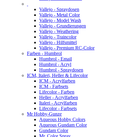
Vallejo - Spraydosen
Vallejo - Metal Color
Vallejo - Model Wash
Vallejo - Grundierungen
Vallejo - Weathering
Vallejo - Traincolor
Vallejo - Hilfsmittel
Vallejo - Premium RC-Color
Farben - Humbrol
Humbrol - Email
Humbrol - Acryl
Humbrol - Spraydosen
ICM, Italeri, Heller & Lifecolor
ICM - Acrylfarben
ICM - Farbsets
Lifecolor - Farben
Heller - Acrylfarben
Italeri - Acrylfarben
Lifecolor - Farbsets
Mr Hobby-Gunze
Aqueous Hobby Colors
Aqueous Gundam Color
Gundam Color
Mr. Color Spray