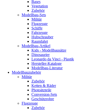
Bases
Vegetation
Zubehör
Modellbau-Sets
Militär
Flugzeuge
Schiffe
Fahrzeuge
Hubschrauber
Raumfahrt
Modellbau-Artikel
Kids - Modellbausätze
Dinosaurier
Leonardo da Vinci - Plastik
Hersteller-Kataloge
Modellbau-Literatur
Modellbauzubehör
Militär
Zubehör
Ketten & Räder
Photoätzteile
Conversion-Sets
Geschützrohre
Flugzeuge
Zubehör