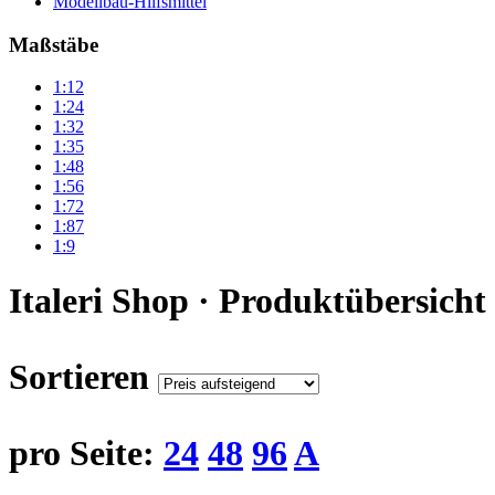
Modellbau-Hilfsmittel
Maßstäbe
1:12
1:24
1:32
1:35
1:48
1:56
1:72
1:87
1:9
Italeri Shop · Produktübersicht
Sortieren
pro Seite:
24
48
96
A