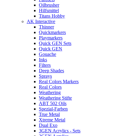
Oilbrusher
Hilfsmittel
Titans Hobby
AK Interactive
Thinner
Quickmarkers
Playmarkers
Quick GEN Sets
Quick GEN
Gouache
Inks
Filters
Deep Shades
Sprays
Real Colors Markers
Real Colors
Weathering
Weathering Stifte
ABT 502 Oils
Spezial-Farben
True Metal
Xtreme Metal
Dual Exo
3GEN Acrylics - Sets