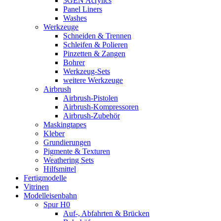
3GEN Acrylics
Panel Liners
Washes
Werkzeuge
Schneiden & Trennen
Schleifen & Polieren
Pinzetten & Zangen
Bohrer
Werkzeug-Sets
weitere Werkzeuge
Airbrush
Airbrush-Pistolen
Airbrush-Kompressoren
Airbrush-Zubehör
Maskingtapes
Kleber
Grundierungen
Pigmente & Texturen
Weathering Sets
Hilfsmittel
Fertigmodelle
Vitrinen
Modelleisenbahn
Spur H0
Auf-, Abfahrten & Brücken