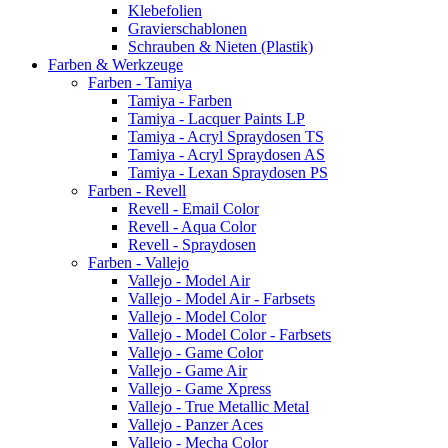
Klebefolien
Gravierschablonen
Schrauben & Nieten (Plastik)
Farben & Werkzeuge
Farben - Tamiya
Tamiya - Farben
Tamiya - Lacquer Paints LP
Tamiya - Acryl Spraydosen TS
Tamiya - Acryl Spraydosen AS
Tamiya - Lexan Spraydosen PS
Farben - Revell
Revell - Email Color
Revell - Aqua Color
Revell - Spraydosen
Farben - Vallejo
Vallejo - Model Air
Vallejo - Model Air - Farbsets
Vallejo - Model Color
Vallejo - Model Color - Farbsets
Vallejo - Game Color
Vallejo - Game Air
Vallejo - Game Xpress
Vallejo - True Metallic Metal
Vallejo - Panzer Aces
Vallejo - Mecha Color