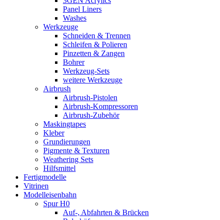
3GEN Acrylics
Panel Liners
Washes
Werkzeuge
Schneiden & Trennen
Schleifen & Polieren
Pinzetten & Zangen
Bohrer
Werkzeug-Sets
weitere Werkzeuge
Airbrush
Airbrush-Pistolen
Airbrush-Kompressoren
Airbrush-Zubehör
Maskingtapes
Kleber
Grundierungen
Pigmente & Texturen
Weathering Sets
Hilfsmittel
Fertigmodelle
Vitrinen
Modelleisenbahn
Spur H0
Auf-, Abfahrten & Brücken