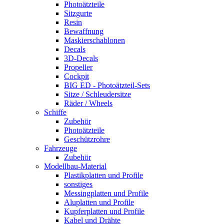
Photoätzteile
Sitzgurte
Resin
Bewaffnung
Maskierschablonen
Decals
3D-Decals
Propeller
Cockpit
BIG ED - Photoätzteil-Sets
Sitze / Schleudersitze
Räder / Wheels
Schiffe
Zubehör
Photoätzteile
Geschützrohre
Fahrzeuge
Zubehör
Modellbau-Material
Plastikplatten und Profile
sonstiges
Messingplatten und Profile
Aluplatten und Profile
Kupferplatten und Profile
Kabel und Drähte