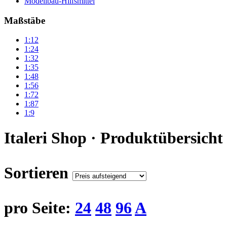
Modellbau-Hilfsmittel
Maßstäbe
1:12
1:24
1:32
1:35
1:48
1:56
1:72
1:87
1:9
Italeri Shop · Produktübersicht
Sortieren
pro Seite:
24
48
96
A