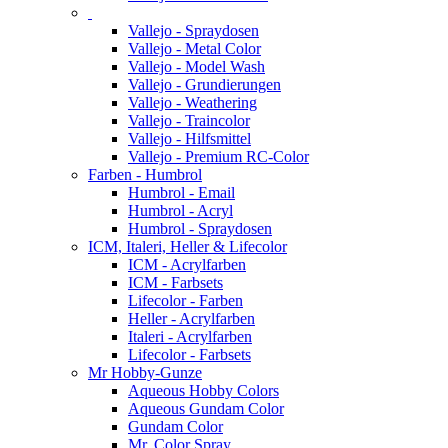
Vallejo - Spraydosen
Vallejo - Metal Color
Vallejo - Model Wash
Vallejo - Grundierungen
Vallejo - Weathering
Vallejo - Traincolor
Vallejo - Hilfsmittel
Vallejo - Premium RC-Color
Farben - Humbrol
Humbrol - Email
Humbrol - Acryl
Humbrol - Spraydosen
ICM, Italeri, Heller & Lifecolor
ICM - Acrylfarben
ICM - Farbsets
Lifecolor - Farben
Heller - Acrylfarben
Italeri - Acrylfarben
Lifecolor - Farbsets
Mr Hobby-Gunze
Aqueous Hobby Colors
Aqueous Gundam Color
Gundam Color
Mr. Color Spray