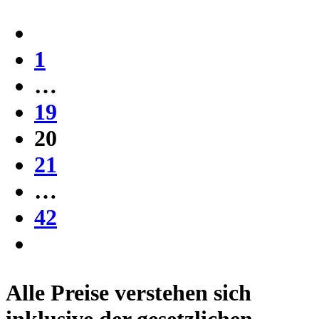
1
…
19
20
21
…
42
Alle Preise verstehen sich
inklusive der gesetzlichen