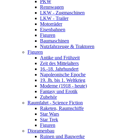
PKW
Rennwagen
LKW - Zugmaschinen
LKW - Trailer
Motorräder
Eisenbahnen
Figuren
Baumaschinen
Nutzfahrzeuge & Traktoren
Figuren
Antike und Frühzeit
Zeit des Mittelalters
16.-18. Jahrhundert
Napoleonische Epoche
19. Jh. bis 1. Weltkrieg
Moderne (1918 - heute)
Fantasy und Erotik
Zubehör
Raumfahrt - Science Fiction
Raketen, Raumschiffe
Star Wars
Star Trek
Figuren
Dioramenbau
Ruinen und Bauwerke