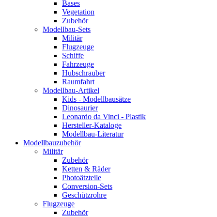
Bases
Vegetation
Zubehör
Modellbau-Sets
Militär
Flugzeuge
Schiffe
Fahrzeuge
Hubschrauber
Raumfahrt
Modellbau-Artikel
Kids - Modellbausätze
Dinosaurier
Leonardo da Vinci - Plastik
Hersteller-Kataloge
Modellbau-Literatur
Modellbauzubehör
Militär
Zubehör
Ketten & Räder
Photoätzteile
Conversion-Sets
Geschützrohre
Flugzeuge
Zubehör