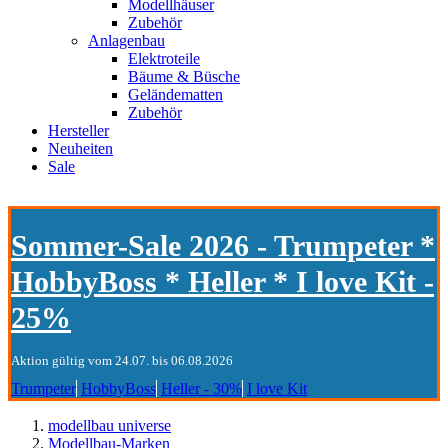
Modellhäuser
Zubehör
Anlagenbau
Elektroteile
Bäume & Büsche
Geländematten
Zubehör
Hersteller
Neuheiten
Sale
Sommer-Sale 2026 - Trumpeter *
HobbyBoss * Heller * I love Kit -
25%
Aktion gültig vom 24.07. bis 06.08.2026
Trumpeter
HobbyBoss
Heller - 30%
I love Kit
modellbau universe
Modellbau-Marken