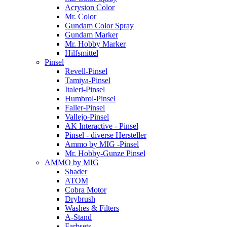
Acrysion Color
Mr. Color
Gundam Color Spray
Gundam Marker
Mr. Hobby Marker
Hilfsmittel
Pinsel
Revell-Pinsel
Tamiya-Pinsel
Italeri-Pinsel
Humbrol-Pinsel
Faller-Pinsel
Vallejo-Pinsel
AK Interactive - Pinsel
Pinsel - diverse Hersteller
Ammo by MIG -Pinsel
Mr. Hobby-Gunze Pinsel
AMMO by MIG
Shader
ATOM
Cobra Motor
Drybrush
Washes & Filters
A-Stand
Farbsets