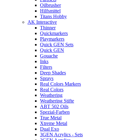
Oilbrusher
Hilfsmittel
Titans Hobby
AK Interactive
Thinner
Quickmarkers
Playmarkers
Quick GEN Sets
Quick GEN
Gouache
Inks
Filters
Deep Shades
Sprays
Real Colors Markers
Real Colors
Weathering
Weathering Stifte
ABT 502 Oils
Spezial-Farben
True Metal
Xtreme Metal
Dual Exo
3GEN Acrylics - Sets