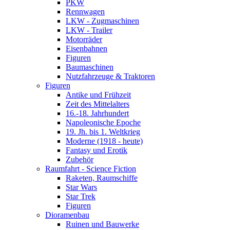
PKW
Rennwagen
LKW - Zugmaschinen
LKW - Trailer
Motorräder
Eisenbahnen
Figuren
Baumaschinen
Nutzfahrzeuge & Traktoren
Figuren
Antike und Frühzeit
Zeit des Mittelalters
16.-18. Jahrhundert
Napoleonische Epoche
19. Jh. bis 1. Weltkrieg
Moderne (1918 - heute)
Fantasy und Erotik
Zubehör
Raumfahrt - Science Fiction
Raketen, Raumschiffe
Star Wars
Star Trek
Figuren
Dioramenbau
Ruinen und Bauwerke