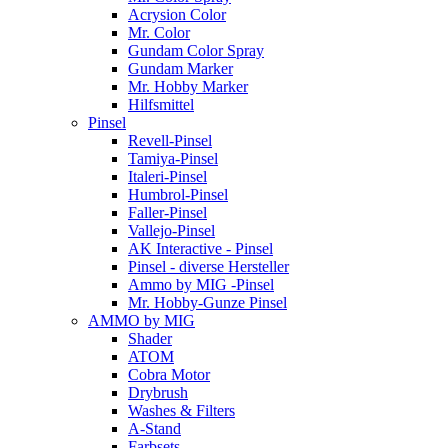
Acrysion Color
Mr. Color
Gundam Color Spray
Gundam Marker
Mr. Hobby Marker
Hilfsmittel
Pinsel
Revell-Pinsel
Tamiya-Pinsel
Italeri-Pinsel
Humbrol-Pinsel
Faller-Pinsel
Vallejo-Pinsel
AK Interactive - Pinsel
Pinsel - diverse Hersteller
Ammo by MIG -Pinsel
Mr. Hobby-Gunze Pinsel
AMMO by MIG
Shader
ATOM
Cobra Motor
Drybrush
Washes & Filters
A-Stand
Farbsets