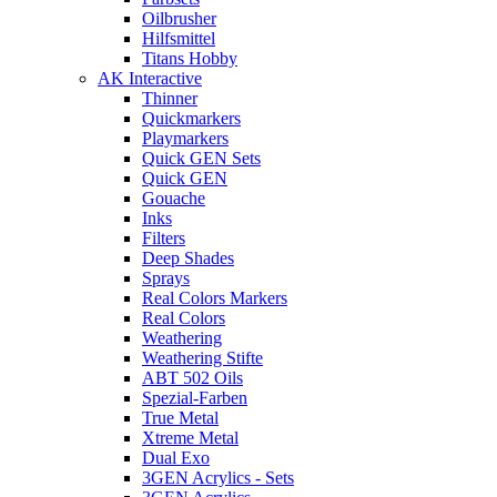
Oilbrusher
Hilfsmittel
Titans Hobby
AK Interactive
Thinner
Quickmarkers
Playmarkers
Quick GEN Sets
Quick GEN
Gouache
Inks
Filters
Deep Shades
Sprays
Real Colors Markers
Real Colors
Weathering
Weathering Stifte
ABT 502 Oils
Spezial-Farben
True Metal
Xtreme Metal
Dual Exo
3GEN Acrylics - Sets