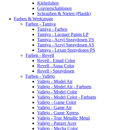
Klebefolien
Gravierschablonen
Schrauben & Nieten (Plastik)
Farben & Werkzeuge
Farben - Tamiya
Tamiya - Farben
Tamiya - Lacquer Paints LP
Tamiya - Acryl Spraydosen TS
Tamiya - Acryl Spraydosen AS
Tamiya - Lexan Spraydosen PS
Farben - Revell
Revell - Email Color
Revell - Aqua Color
Revell - Spraydosen
Farben - Vallejo
Vallejo - Model Air
Vallejo - Model Air - Farbsets
Vallejo - Model Color
Vallejo - Model Color - Farbsets
Vallejo - Game Color
Vallejo - Game Air
Vallejo - Game Xpress
Vallejo - True Metallic Metal
Vallejo - Panzer Aces
Vallejo - Mecha Color