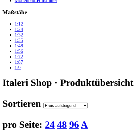
Modellbau-Hilfsmittel
Maßstäbe
1:12
1:24
1:32
1:35
1:48
1:56
1:72
1:87
1:9
Italeri Shop · Produktübersicht
Sortieren
pro Seite:
24
48
96
A