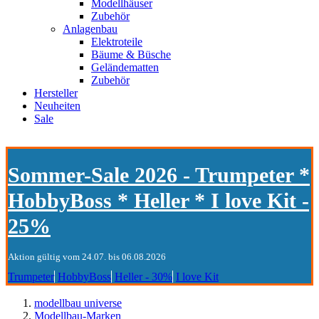
Modellhäuser
Zubehör
Anlagenbau
Elektroteile
Bäume & Büsche
Geländematten
Zubehör
Hersteller
Neuheiten
Sale
Sommer-Sale 2026 - Trumpeter *
HobbyBoss * Heller * I love Kit -
25%
Aktion gültig vom 24.07. bis 06.08.2026
Trumpeter
HobbyBoss
Heller - 30%
I love Kit
modellbau universe
Modellbau-Marken