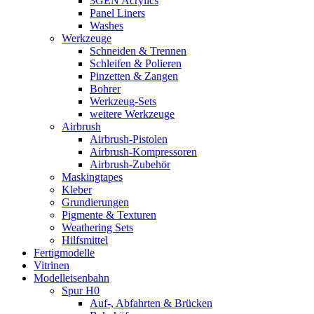
3GEN Acrylics
Panel Liners
Washes
Werkzeuge
Schneiden & Trennen
Schleifen & Polieren
Pinzetten & Zangen
Bohrer
Werkzeug-Sets
weitere Werkzeuge
Airbrush
Airbrush-Pistolen
Airbrush-Kompressoren
Airbrush-Zubehör
Maskingtapes
Kleber
Grundierungen
Pigmente & Texturen
Weathering Sets
Hilfsmittel
Fertigmodelle
Vitrinen
Modelleisenbahn
Spur H0
Auf-, Abfahrten & Brücken