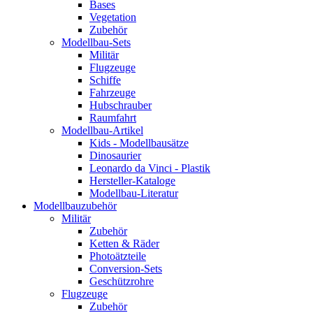
Bases
Vegetation
Zubehör
Modellbau-Sets
Militär
Flugzeuge
Schiffe
Fahrzeuge
Hubschrauber
Raumfahrt
Modellbau-Artikel
Kids - Modellbausätze
Dinosaurier
Leonardo da Vinci - Plastik
Hersteller-Kataloge
Modellbau-Literatur
Modellbauzubehör
Militär
Zubehör
Ketten & Räder
Photoätzteile
Conversion-Sets
Geschützrohre
Flugzeuge
Zubehör