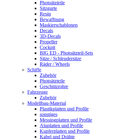
Photoätzteile
Sitzgurte
Resin
Bewaffnung
Maskierschablonen
Decals
3D-Decals
Propeller
Cockpit
BIG ED - Photoätzteil-Sets
Sitze / Schleudersitze
Räder / Wheels
Schiffe
Zubehör
Photoätzteile
Geschützrohre
Fahrzeuge
Zubehör
Modellbau-Material
Plastikplatten und Profile
sonstiges
Messingplatten und Profile
Aluplatten und Profile
Kupferplatten und Profile
Kabel und Drähte