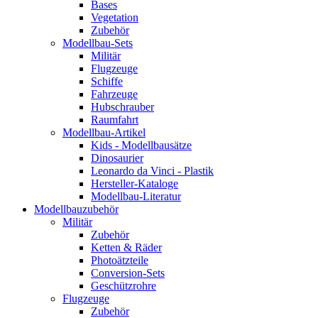
Bases
Vegetation
Zubehör
Modellbau-Sets
Militär
Flugzeuge
Schiffe
Fahrzeuge
Hubschrauber
Raumfahrt
Modellbau-Artikel
Kids - Modellbausätze
Dinosaurier
Leonardo da Vinci - Plastik
Hersteller-Kataloge
Modellbau-Literatur
Modellbauzubehör
Militär
Zubehör
Ketten & Räder
Photoätzteile
Conversion-Sets
Geschützrohre
Flugzeuge
Zubehör