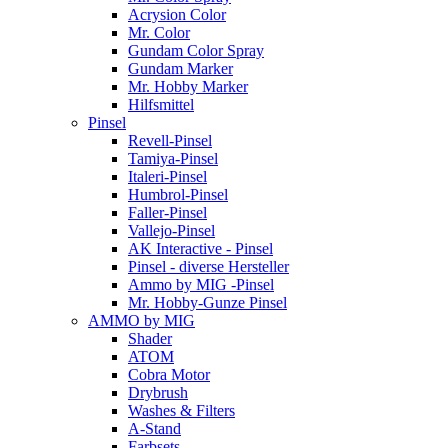
Acrysion Color
Mr. Color
Gundam Color Spray
Gundam Marker
Mr. Hobby Marker
Hilfsmittel
Pinsel
Revell-Pinsel
Tamiya-Pinsel
Italeri-Pinsel
Humbrol-Pinsel
Faller-Pinsel
Vallejo-Pinsel
AK Interactive - Pinsel
Pinsel - diverse Hersteller
Ammo by MIG -Pinsel
Mr. Hobby-Gunze Pinsel
AMMO by MIG
Shader
ATOM
Cobra Motor
Drybrush
Washes & Filters
A-Stand
Farbsets