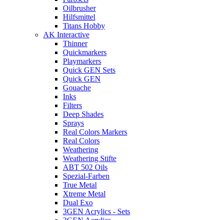
Oilbrusher
Hilfsmittel
Titans Hobby
AK Interactive
Thinner
Quickmarkers
Playmarkers
Quick GEN Sets
Quick GEN
Gouache
Inks
Filters
Deep Shades
Sprays
Real Colors Markers
Real Colors
Weathering
Weathering Stifte
ABT 502 Oils
Spezial-Farben
True Metal
Xtreme Metal
Dual Exo
3GEN Acrylics - Sets