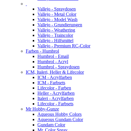
Vallejo - Spraydosen
Vallejo - Metal Color
Vallejo - Model Wash
Vallejo - Grundierungen
Vallejo - Weathering
Vallejo - Traincolor
Vallejo - Hilfsmittel
Vallejo - Premium RC-Color
Farben - Humbrol
Humbrol - Email
Humbrol - Acryl
Humbrol - Spraydosen
ICM, Italeri, Heller & Lifecolor
ICM - Acrylfarben
ICM - Farbsets
Lifecolor - Farben
Heller - Acrylfarben
Italeri - Acrylfarben
Lifecolor - Farbsets
Mr Hobby-Gunze
Aqueous Hobby Colors
Aqueous Gundam Color
Gundam Color
Mr. Color Spray