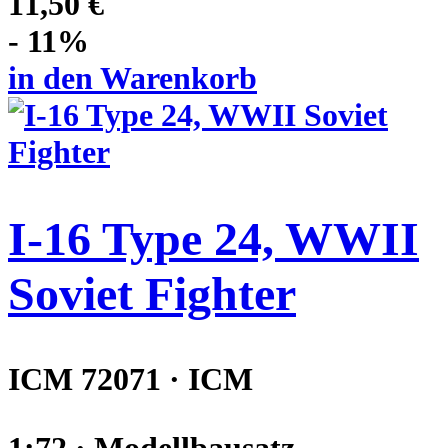
11,50 €
- 11%
in den Warenkorb
I-16 Type 24, WWII
Soviet Fighter
ICM 72071 · ICM
1:72 · Modellbausatz