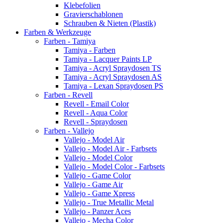
Klebefolien
Gravierschablonen
Schrauben & Nieten (Plastik)
Farben & Werkzeuge
Farben - Tamiya
Tamiya - Farben
Tamiya - Lacquer Paints LP
Tamiya - Acryl Spraydosen TS
Tamiya - Acryl Spraydosen AS
Tamiya - Lexan Spraydosen PS
Farben - Revell
Revell - Email Color
Revell - Aqua Color
Revell - Spraydosen
Farben - Vallejo
Vallejo - Model Air
Vallejo - Model Air - Farbsets
Vallejo - Model Color
Vallejo - Model Color - Farbsets
Vallejo - Game Color
Vallejo - Game Air
Vallejo - Game Xpress
Vallejo - True Metallic Metal
Vallejo - Panzer Aces
Vallejo - Mecha Color