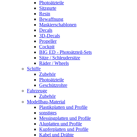
Photoätzteile
Sitzgurte
Resin
Bewaffnung
Maskierschablonen
Decals
3D-Decals
Propeller
Cockpit
BIG ED - Photoätzteil-Sets
Sitze / Schleudersitze
Räder / Wheels
Schiffe
Zubehör
Photoätzteile
Geschützrohre
Fahrzeuge
Zubehör
Modellbau-Material
Plastikplatten und Profile
sonstiges
Messingplatten und Profile
Aluplatten und Profile
Kupferplatten und Profile
Kabel und Drähte