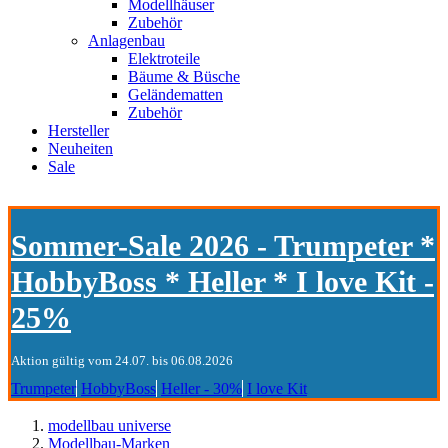
Modellhäuser
Zubehör
Anlagenbau
Elektroteile
Bäume & Büsche
Geländematten
Zubehör
Hersteller
Neuheiten
Sale
Sommer-Sale 2026 - Trumpeter *
HobbyBoss * Heller * I love Kit -
25%
Aktion gültig vom 24.07. bis 06.08.2026
Trumpeter
HobbyBoss
Heller - 30%
I love Kit
modellbau universe
Modellbau-Marken