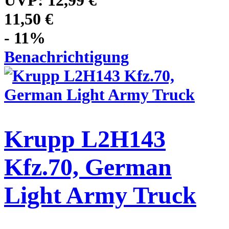
UVP:
12,99 €
11,50 €
- 11%
Benachrichtigung
Krupp L2H143
Kfz.70, German
Light Army Truck