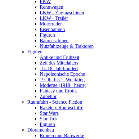
PKW
Rennwagen
LKW - Zugmaschinen
LKW - Trailer
Motorräder
Eisenbahnen
Figuren
Baumaschinen
Nutzfahrzeuge & Traktoren
Figuren
Antike und Frühzeit
Zeit des Mittelalters
16.-18. Jahrhundert
Napoleonische Epoche
19. Jh. bis 1. Weltkrieg
Moderne (1918 - heute)
Fantasy und Erotik
Zubehör
Raumfahrt - Science Fiction
Raketen, Raumschiffe
Star Wars
Star Trek
Figuren
Dioramenbau
Ruinen und Bauwerke