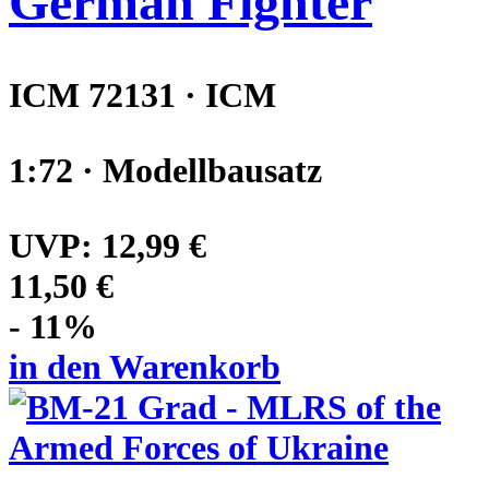
German Fighter
ICM 72131 · ICM
1:72 · Modellbausatz
UVP:
12,99 €
11,50 €
- 11%
in den Warenkorb