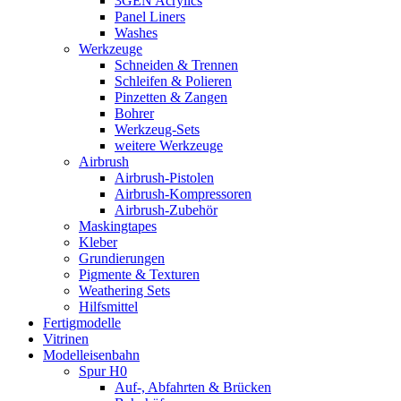
3GEN Acrylics
Panel Liners
Washes
Werkzeuge
Schneiden & Trennen
Schleifen & Polieren
Pinzetten & Zangen
Bohrer
Werkzeug-Sets
weitere Werkzeuge
Airbrush
Airbrush-Pistolen
Airbrush-Kompressoren
Airbrush-Zubehör
Maskingtapes
Kleber
Grundierungen
Pigmente & Texturen
Weathering Sets
Hilfsmittel
Fertigmodelle
Vitrinen
Modelleisenbahn
Spur H0
Auf-, Abfahrten & Brücken