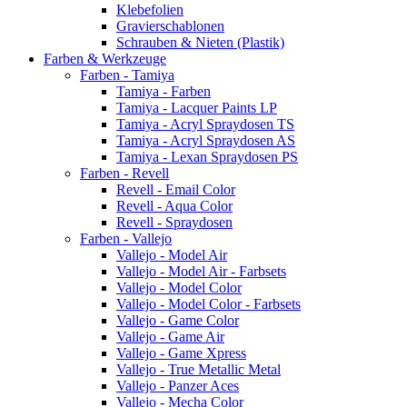
Klebefolien
Gravierschablonen
Schrauben & Nieten (Plastik)
Farben & Werkzeuge
Farben - Tamiya
Tamiya - Farben
Tamiya - Lacquer Paints LP
Tamiya - Acryl Spraydosen TS
Tamiya - Acryl Spraydosen AS
Tamiya - Lexan Spraydosen PS
Farben - Revell
Revell - Email Color
Revell - Aqua Color
Revell - Spraydosen
Farben - Vallejo
Vallejo - Model Air
Vallejo - Model Air - Farbsets
Vallejo - Model Color
Vallejo - Model Color - Farbsets
Vallejo - Game Color
Vallejo - Game Air
Vallejo - Game Xpress
Vallejo - True Metallic Metal
Vallejo - Panzer Aces
Vallejo - Mecha Color