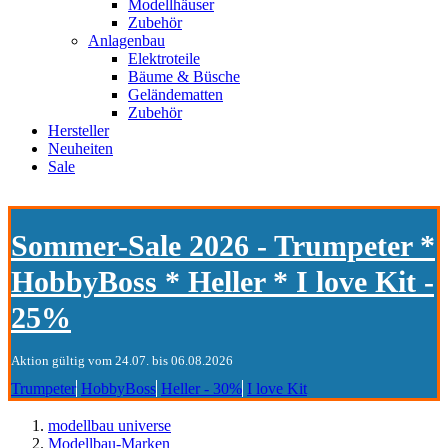
Modellhäuser
Zubehör
Anlagenbau
Elektroteile
Bäume & Büsche
Geländematten
Zubehör
Hersteller
Neuheiten
Sale
Sommer-Sale 2026 - Trumpeter *
HobbyBoss * Heller * I love Kit -
25%
Aktion gültig vom 24.07. bis 06.08.2026
Trumpeter
HobbyBoss
Heller - 30%
I love Kit
modellbau universe
Modellbau-Marken