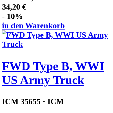
34,20 €
- 10%
in den Warenkorb
FWD Type B, WWI
US Army Truck
ICM 35655 · ICM