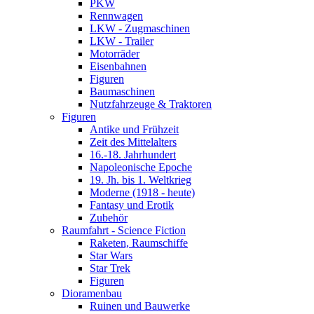
PKW
Rennwagen
LKW - Zugmaschinen
LKW - Trailer
Motorräder
Eisenbahnen
Figuren
Baumaschinen
Nutzfahrzeuge & Traktoren
Figuren
Antike und Frühzeit
Zeit des Mittelalters
16.-18. Jahrhundert
Napoleonische Epoche
19. Jh. bis 1. Weltkrieg
Moderne (1918 - heute)
Fantasy und Erotik
Zubehör
Raumfahrt - Science Fiction
Raketen, Raumschiffe
Star Wars
Star Trek
Figuren
Dioramenbau
Ruinen und Bauwerke