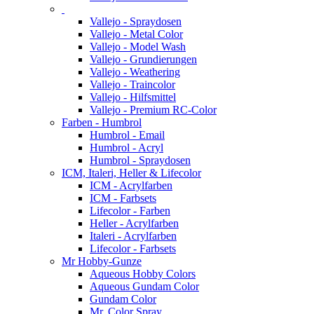
Vallejo - Spraydosen
Vallejo - Metal Color
Vallejo - Model Wash
Vallejo - Grundierungen
Vallejo - Weathering
Vallejo - Traincolor
Vallejo - Hilfsmittel
Vallejo - Premium RC-Color
Farben - Humbrol
Humbrol - Email
Humbrol - Acryl
Humbrol - Spraydosen
ICM, Italeri, Heller & Lifecolor
ICM - Acrylfarben
ICM - Farbsets
Lifecolor - Farben
Heller - Acrylfarben
Italeri - Acrylfarben
Lifecolor - Farbsets
Mr Hobby-Gunze
Aqueous Hobby Colors
Aqueous Gundam Color
Gundam Color
Mr. Color Spray