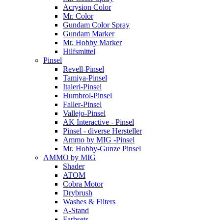
Acrysion Color
Mr. Color
Gundam Color Spray
Gundam Marker
Mr. Hobby Marker
Hilfsmittel
Pinsel
Revell-Pinsel
Tamiya-Pinsel
Italeri-Pinsel
Humbrol-Pinsel
Faller-Pinsel
Vallejo-Pinsel
AK Interactive - Pinsel
Pinsel - diverse Hersteller
Ammo by MIG -Pinsel
Mr. Hobby-Gunze Pinsel
AMMO by MIG
Shader
ATOM
Cobra Motor
Drybrush
Washes & Filters
A-Stand
Farbsets