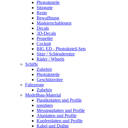
Photoätzteile
Sitzgurte
Resin
Bewaffnung
Maskierschablonen
Decals
3D-Decals
Propeller
Cockpit
BIG ED - Photoätzteil-Sets
Sitze / Schleudersitze
Räder / Wheels
Schiffe
Zubehör
Photoätzteile
Geschützrohre
Fahrzeuge
Zubehör
Modellbau-Material
Plastikplatten und Profile
sonstiges
Messingplatten und Profile
Aluplatten und Profile
Kupferplatten und Profile
Kabel und Drähte