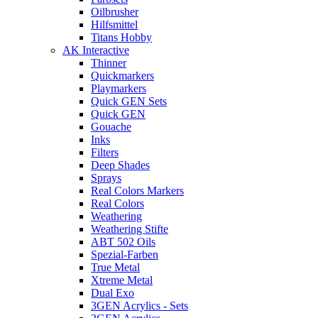
Oilbrusher
Hilfsmittel
Titans Hobby
AK Interactive
Thinner
Quickmarkers
Playmarkers
Quick GEN Sets
Quick GEN
Gouache
Inks
Filters
Deep Shades
Sprays
Real Colors Markers
Real Colors
Weathering
Weathering Stifte
ABT 502 Oils
Spezial-Farben
True Metal
Xtreme Metal
Dual Exo
3GEN Acrylics - Sets