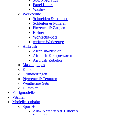
3GEN Acrylics
Panel Liners
Washes
Werkzeuge
Schneiden & Trennen
Schleifen & Polieren
Pinzetten & Zangen
Bohrer
Werkzeug-Sets
weitere Werkzeuge
Airbrush
Airbrush-Pistolen
Airbrush-Kompressoren
Airbrush-Zubehör
Maskingtapes
Kleber
Grundierungen
Pigmente & Texturen
Weathering Sets
Hilfsmittel
Fertigmodelle
Vitrinen
Modelleisenbahn
Spur H0
Auf-, Abfahrten & Brücken