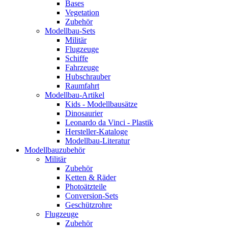
Bases
Vegetation
Zubehör
Modellbau-Sets
Militär
Flugzeuge
Schiffe
Fahrzeuge
Hubschrauber
Raumfahrt
Modellbau-Artikel
Kids - Modellbausätze
Dinosaurier
Leonardo da Vinci - Plastik
Hersteller-Kataloge
Modellbau-Literatur
Modellbauzubehör
Militär
Zubehör
Ketten & Räder
Photoätzteile
Conversion-Sets
Geschützrohre
Flugzeuge
Zubehör