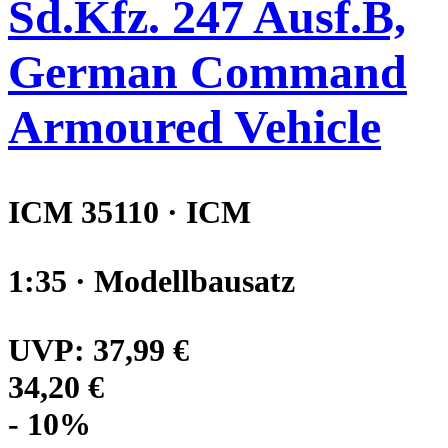
Sd.Kfz. 247 Ausf.B,
German Command
Armoured Vehicle
ICM 35110 · ICM
1:35 · Modellbausatz
UVP:
37,99 €
34,20 €
- 10%