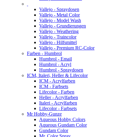
Vallejo - Spraydosen
Vallejo - Metal Color
Vallejo - Model Wash
Vallejo - Grundierungen
Vallejo - Weathering
Vallejo - Traincolor
Vallejo - Hilfsmittel
Vallejo - Premium RC-Color
Farben - Humbrol
Humbrol - Email
Humbrol - Acryl
Humbrol - Spraydosen
ICM, Italeri, Heller & Lifecolor
ICM - Acrylfarben
ICM - Farbsets
Lifecolor - Farben
Heller - Acrylfarben
Italeri - Acrylfarben
Lifecolor - Farbsets
Mr Hobby-Gunze
Aqueous Hobby Colors
Aqueous Gundam Color
Gundam Color
Mr. Color Spray