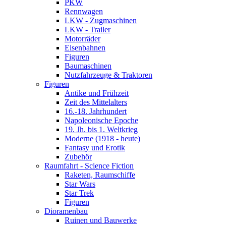
PKW
Rennwagen
LKW - Zugmaschinen
LKW - Trailer
Motorräder
Eisenbahnen
Figuren
Baumaschinen
Nutzfahrzeuge & Traktoren
Figuren
Antike und Frühzeit
Zeit des Mittelalters
16.-18. Jahrhundert
Napoleonische Epoche
19. Jh. bis 1. Weltkrieg
Moderne (1918 - heute)
Fantasy und Erotik
Zubehör
Raumfahrt - Science Fiction
Raketen, Raumschiffe
Star Wars
Star Trek
Figuren
Dioramenbau
Ruinen und Bauwerke