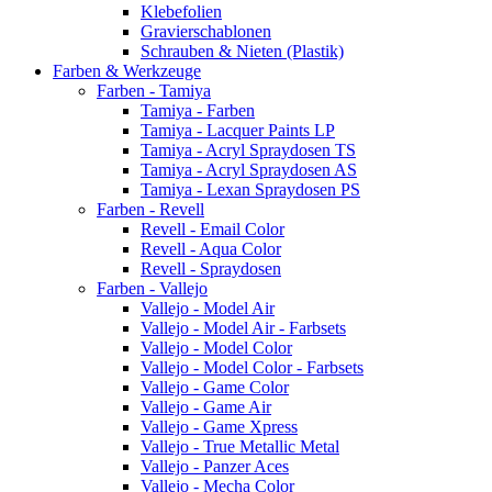
Klebefolien
Gravierschablonen
Schrauben & Nieten (Plastik)
Farben & Werkzeuge
Farben - Tamiya
Tamiya - Farben
Tamiya - Lacquer Paints LP
Tamiya - Acryl Spraydosen TS
Tamiya - Acryl Spraydosen AS
Tamiya - Lexan Spraydosen PS
Farben - Revell
Revell - Email Color
Revell - Aqua Color
Revell - Spraydosen
Farben - Vallejo
Vallejo - Model Air
Vallejo - Model Air - Farbsets
Vallejo - Model Color
Vallejo - Model Color - Farbsets
Vallejo - Game Color
Vallejo - Game Air
Vallejo - Game Xpress
Vallejo - True Metallic Metal
Vallejo - Panzer Aces
Vallejo - Mecha Color