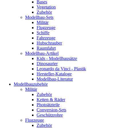
Bases
Vegetation
Zubehör
Modellbau-Sets
Militär
Flugzeuge
Schiffe
Fahrzeuge
Hubschrauber
Raumfahrt
Modellbau-Artikel
Kids - Modellbausätze
Dinosaurier
Leonardo da Vinci - Plastik
Hersteller-Kataloge
Modellbau-Literatur
Modellbauzubehör
Militär
Zubehör
Ketten & Räder
Photoätzteile
Conversion-Sets
Geschützrohre
Flugzeuge
Zubehör