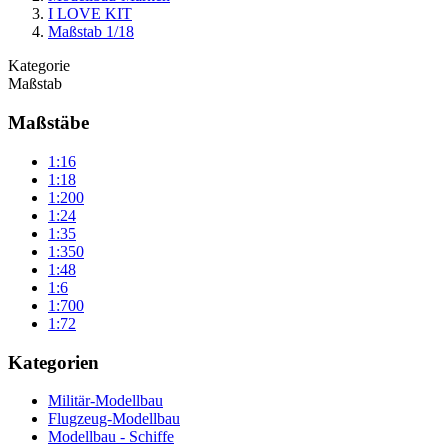
I LOVE KIT
Maßstab 1/18
Kategorie
Maßstab
Maßstäbe
1:16
1:18
1:200
1:24
1:35
1:350
1:48
1:6
1:700
1:72
Kategorien
Militär-Modellbau
Flugzeug-Modellbau
Modellbau - Schiffe