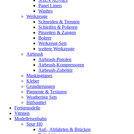
3GEN Acrylics
Panel Liners
Washes
Werkzeuge
Schneiden & Trennen
Schleifen & Polieren
Pinzetten & Zangen
Bohrer
Werkzeug-Sets
weitere Werkzeuge
Airbrush
Airbrush-Pistolen
Airbrush-Kompressoren
Airbrush-Zubehör
Maskingtapes
Kleber
Grundierungen
Pigmente & Texturen
Weathering Sets
Hilfsmittel
Fertigmodelle
Vitrinen
Modelleisenbahn
Spur H0
Auf-, Abfahrten & Brücken