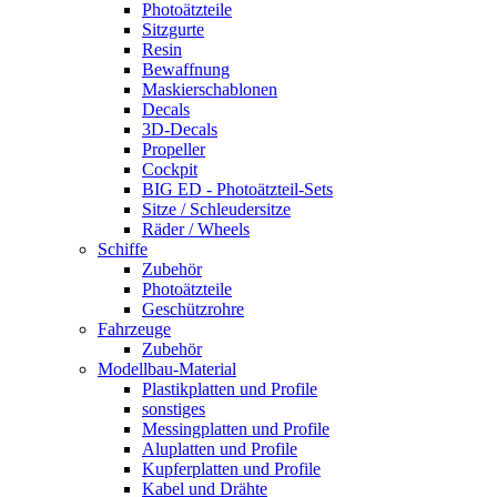
Photoätzteile
Sitzgurte
Resin
Bewaffnung
Maskierschablonen
Decals
3D-Decals
Propeller
Cockpit
BIG ED - Photoätzteil-Sets
Sitze / Schleudersitze
Räder / Wheels
Schiffe
Zubehör
Photoätzteile
Geschützrohre
Fahrzeuge
Zubehör
Modellbau-Material
Plastikplatten und Profile
sonstiges
Messingplatten und Profile
Aluplatten und Profile
Kupferplatten und Profile
Kabel und Drähte