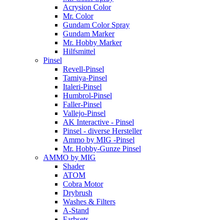
Acrysion Color
Mr. Color
Gundam Color Spray
Gundam Marker
Mr. Hobby Marker
Hilfsmittel
Pinsel
Revell-Pinsel
Tamiya-Pinsel
Italeri-Pinsel
Humbrol-Pinsel
Faller-Pinsel
Vallejo-Pinsel
AK Interactive - Pinsel
Pinsel - diverse Hersteller
Ammo by MIG -Pinsel
Mr. Hobby-Gunze Pinsel
AMMO by MIG
Shader
ATOM
Cobra Motor
Drybrush
Washes & Filters
A-Stand
Farbsets