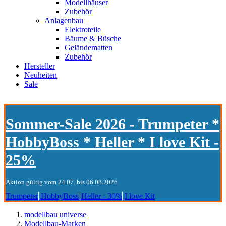
Modellhäuser
Zubehör
Anlagenbau
Elektroteile
Bäume & Büsche
Geländematten
Zubehör
Hersteller
Neuheiten
Sale
Sommer-Sale 2026 - Trumpeter *
HobbyBoss * Heller * I love Kit -
25%
Aktion gültig vom 24.07. bis 06.08.2026
Trumpeter
HobbyBoss
Heller - 30%
I love Kit
modellbau universe
Modellbau-Marken