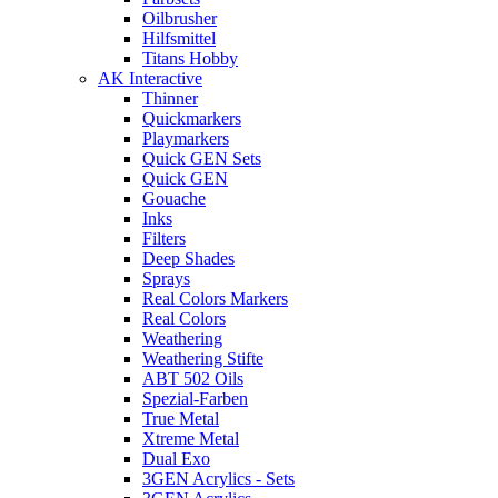
Oilbrusher
Hilfsmittel
Titans Hobby
AK Interactive
Thinner
Quickmarkers
Playmarkers
Quick GEN Sets
Quick GEN
Gouache
Inks
Filters
Deep Shades
Sprays
Real Colors Markers
Real Colors
Weathering
Weathering Stifte
ABT 502 Oils
Spezial-Farben
True Metal
Xtreme Metal
Dual Exo
3GEN Acrylics - Sets