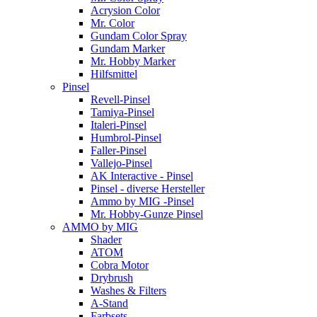
Acrysion Color
Mr. Color
Gundam Color Spray
Gundam Marker
Mr. Hobby Marker
Hilfsmittel
Pinsel
Revell-Pinsel
Tamiya-Pinsel
Italeri-Pinsel
Humbrol-Pinsel
Faller-Pinsel
Vallejo-Pinsel
AK Interactive - Pinsel
Pinsel - diverse Hersteller
Ammo by MIG -Pinsel
Mr. Hobby-Gunze Pinsel
AMMO by MIG
Shader
ATOM
Cobra Motor
Drybrush
Washes & Filters
A-Stand
Farbsets