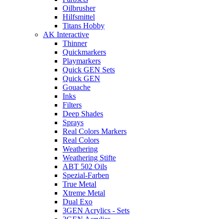
Oilbrusher
Hilfsmittel
Titans Hobby
AK Interactive
Thinner
Quickmarkers
Playmarkers
Quick GEN Sets
Quick GEN
Gouache
Inks
Filters
Deep Shades
Sprays
Real Colors Markers
Real Colors
Weathering
Weathering Stifte
ABT 502 Oils
Spezial-Farben
True Metal
Xtreme Metal
Dual Exo
3GEN Acrylics - Sets