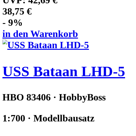
UVP:
42,69 €
38,75 €
- 9%
in den Warenkorb
USS Bataan LHD-5
HBO 83406 · HobbyBoss
1:700 · Modellbausatz