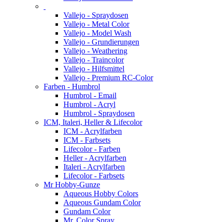
Vallejo - Spraydosen
Vallejo - Metal Color
Vallejo - Model Wash
Vallejo - Grundierungen
Vallejo - Weathering
Vallejo - Traincolor
Vallejo - Hilfsmittel
Vallejo - Premium RC-Color
Farben - Humbrol
Humbrol - Email
Humbrol - Acryl
Humbrol - Spraydosen
ICM, Italeri, Heller & Lifecolor
ICM - Acrylfarben
ICM - Farbsets
Lifecolor - Farben
Heller - Acrylfarben
Italeri - Acrylfarben
Lifecolor - Farbsets
Mr Hobby-Gunze
Aqueous Hobby Colors
Aqueous Gundam Color
Gundam Color
Mr. Color Spray