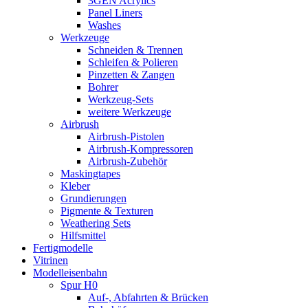
3GEN Acrylics
Panel Liners
Washes
Werkzeuge
Schneiden & Trennen
Schleifen & Polieren
Pinzetten & Zangen
Bohrer
Werkzeug-Sets
weitere Werkzeuge
Airbrush
Airbrush-Pistolen
Airbrush-Kompressoren
Airbrush-Zubehör
Maskingtapes
Kleber
Grundierungen
Pigmente & Texturen
Weathering Sets
Hilfsmittel
Fertigmodelle
Vitrinen
Modelleisenbahn
Spur H0
Auf-, Abfahrten & Brücken