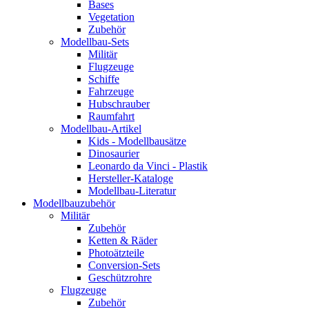
Bases
Vegetation
Zubehör
Modellbau-Sets
Militär
Flugzeuge
Schiffe
Fahrzeuge
Hubschrauber
Raumfahrt
Modellbau-Artikel
Kids - Modellbausätze
Dinosaurier
Leonardo da Vinci - Plastik
Hersteller-Kataloge
Modellbau-Literatur
Modellbauzubehör
Militär
Zubehör
Ketten & Räder
Photoätzteile
Conversion-Sets
Geschützrohre
Flugzeuge
Zubehör