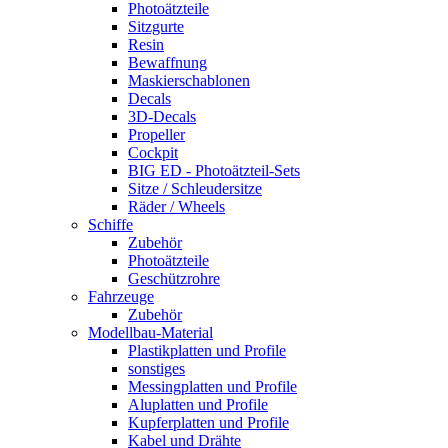
Photoätzteile
Sitzgurte
Resin
Bewaffnung
Maskierschablonen
Decals
3D-Decals
Propeller
Cockpit
BIG ED - Photoätzteil-Sets
Sitze / Schleudersitze
Räder / Wheels
Schiffe
Zubehör
Photoätzteile
Geschützrohre
Fahrzeuge
Zubehör
Modellbau-Material
Plastikplatten und Profile
sonstiges
Messingplatten und Profile
Aluplatten und Profile
Kupferplatten und Profile
Kabel und Drähte