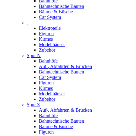
Bahnhöfe
Bahntechnische Bauten
Bäume & Büsche
Car System
Elektroteile
Figuren
Kirmes
Modellhäuser
Zubehör
Spur N
Bahnhöfe
Auf-, Abfahrten & Brücken
Bahntechnische Bauten
Car System
Figuren
Kirmes
Modellhäuser
Zubehör
Spur Z
Auf-, Abfahrten & Brücken
Bahnhöfe
Bahntechnische Bauten
Bäume & Büsche
Figuren