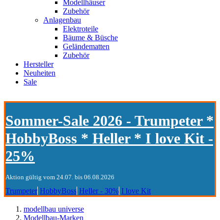
Modellhäuser
Zubehör
Anlagenbau
Elektroteile
Bäume & Büsche
Geländematten
Zubehör
Hersteller
Neuheiten
Sale
Sommer-Sale 2026 - Trumpeter *
HobbyBoss * Heller * I love Kit -
25%
Aktion gültig vom 24.07. bis 06.08.2026
Trumpeter
HobbyBoss
Heller - 30%
I love Kit
modellbau universe
Modellbau-Marken