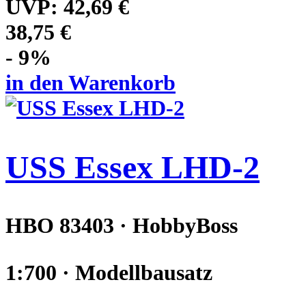
UVP:
42,69 €
38,75 €
- 9%
in den Warenkorb
USS Essex LHD-2
HBO 83403 · HobbyBoss
1:700 · Modellbausatz