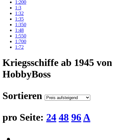
1:200
1:3
1:32
1:35
1:350
1:48
1:550
1:700
1:72
Kriegsschiffe ab 1945 von
HobbyBoss
Sortieren
pro Seite:
24
48
96
A