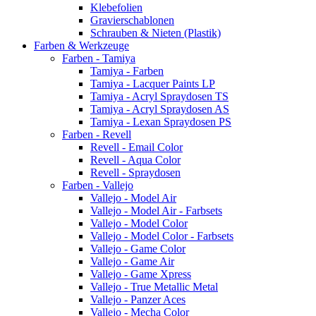
Klebefolien
Gravierschablonen
Schrauben & Nieten (Plastik)
Farben & Werkzeuge
Farben - Tamiya
Tamiya - Farben
Tamiya - Lacquer Paints LP
Tamiya - Acryl Spraydosen TS
Tamiya - Acryl Spraydosen AS
Tamiya - Lexan Spraydosen PS
Farben - Revell
Revell - Email Color
Revell - Aqua Color
Revell - Spraydosen
Farben - Vallejo
Vallejo - Model Air
Vallejo - Model Air - Farbsets
Vallejo - Model Color
Vallejo - Model Color - Farbsets
Vallejo - Game Color
Vallejo - Game Air
Vallejo - Game Xpress
Vallejo - True Metallic Metal
Vallejo - Panzer Aces
Vallejo - Mecha Color