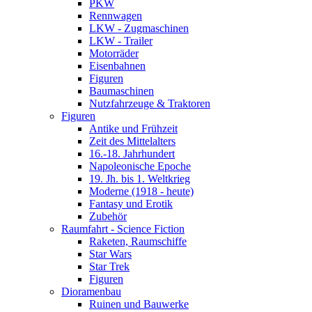
PKW
Rennwagen
LKW - Zugmaschinen
LKW - Trailer
Motorräder
Eisenbahnen
Figuren
Baumaschinen
Nutzfahrzeuge & Traktoren
Figuren
Antike und Frühzeit
Zeit des Mittelalters
16.-18. Jahrhundert
Napoleonische Epoche
19. Jh. bis 1. Weltkrieg
Moderne (1918 - heute)
Fantasy und Erotik
Zubehör
Raumfahrt - Science Fiction
Raketen, Raumschiffe
Star Wars
Star Trek
Figuren
Dioramenbau
Ruinen und Bauwerke