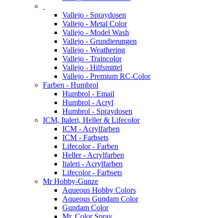
Vallejo - Spraydosen
Vallejo - Metal Color
Vallejo - Model Wash
Vallejo - Grundierungen
Vallejo - Weathering
Vallejo - Traincolor
Vallejo - Hilfsmittel
Vallejo - Premium RC-Color
Farben - Humbrol
Humbrol - Email
Humbrol - Acryl
Humbrol - Spraydosen
ICM, Italeri, Heller & Lifecolor
ICM - Acrylfarben
ICM - Farbsets
Lifecolor - Farben
Heller - Acrylfarben
Italeri - Acrylfarben
Lifecolor - Farbsets
Mr Hobby-Gunze
Aqueous Hobby Colors
Aqueous Gundam Color
Gundam Color
Mr. Color Spray