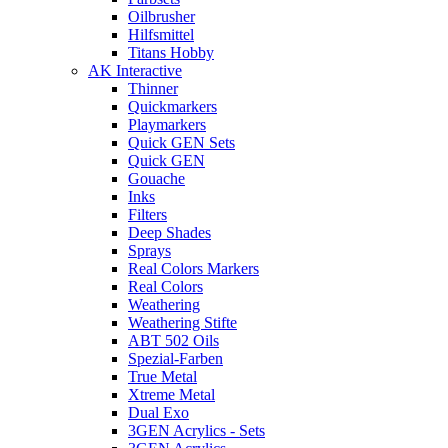
Oilbrusher
Hilfsmittel
Titans Hobby
AK Interactive
Thinner
Quickmarkers
Playmarkers
Quick GEN Sets
Quick GEN
Gouache
Inks
Filters
Deep Shades
Sprays
Real Colors Markers
Real Colors
Weathering
Weathering Stifte
ABT 502 Oils
Spezial-Farben
True Metal
Xtreme Metal
Dual Exo
3GEN Acrylics - Sets