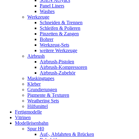
3GEN Acrylics
Panel Liners
Washes
Werkzeuge
Schneiden & Trennen
Schleifen & Polieren
Pinzetten & Zangen
Bohrer
Werkzeug-Sets
weitere Werkzeuge
Airbrush
Airbrush-Pistolen
Airbrush-Kompressoren
Airbrush-Zubehör
Maskingtapes
Kleber
Grundierungen
Pigmente & Texturen
Weathering Sets
Hilfsmittel
Fertigmodelle
Vitrinen
Modelleisenbahn
Spur H0
Auf-, Abfahrten & Brücken