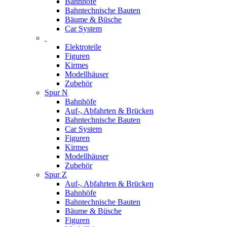
Bahnhöfe
Bahntechnische Bauten
Bäume & Büsche
Car System
Elektroteile
Figuren
Kirmes
Modellhäuser
Zubehör
Spur N
Bahnhöfe
Auf-, Abfahrten & Brücken
Bahntechnische Bauten
Car System
Figuren
Kirmes
Modellhäuser
Zubehör
Spur Z
Auf-, Abfahrten & Brücken
Bahnhöfe
Bahntechnische Bauten
Bäume & Büsche
Figuren