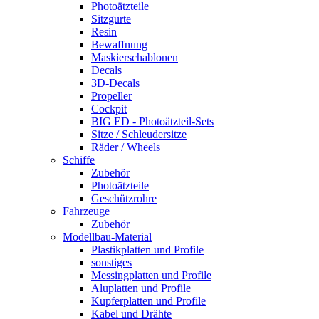
Photoätzteile
Sitzgurte
Resin
Bewaffnung
Maskierschablonen
Decals
3D-Decals
Propeller
Cockpit
BIG ED - Photoätzteil-Sets
Sitze / Schleudersitze
Räder / Wheels
Schiffe
Zubehör
Photoätzteile
Geschützrohre
Fahrzeuge
Zubehör
Modellbau-Material
Plastikplatten und Profile
sonstiges
Messingplatten und Profile
Aluplatten und Profile
Kupferplatten und Profile
Kabel und Drähte