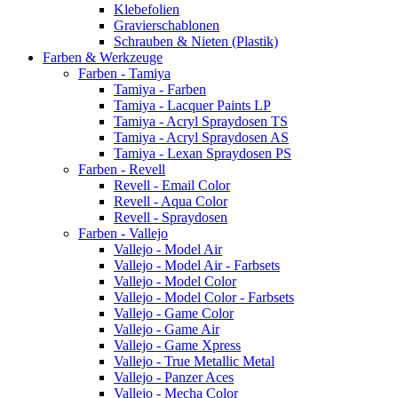
Klebefolien
Gravierschablonen
Schrauben & Nieten (Plastik)
Farben & Werkzeuge
Farben - Tamiya
Tamiya - Farben
Tamiya - Lacquer Paints LP
Tamiya - Acryl Spraydosen TS
Tamiya - Acryl Spraydosen AS
Tamiya - Lexan Spraydosen PS
Farben - Revell
Revell - Email Color
Revell - Aqua Color
Revell - Spraydosen
Farben - Vallejo
Vallejo - Model Air
Vallejo - Model Air - Farbsets
Vallejo - Model Color
Vallejo - Model Color - Farbsets
Vallejo - Game Color
Vallejo - Game Air
Vallejo - Game Xpress
Vallejo - True Metallic Metal
Vallejo - Panzer Aces
Vallejo - Mecha Color