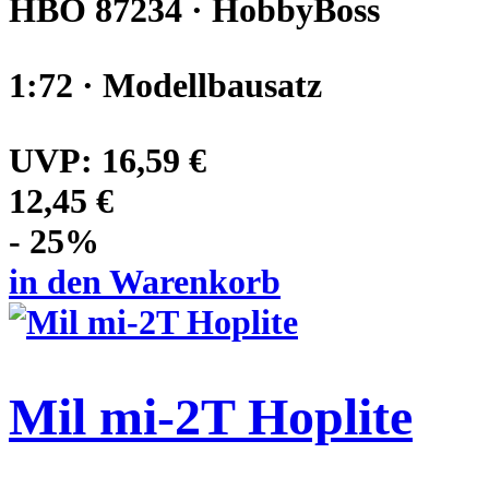
HBO 87234 · HobbyBoss
1:72 · Modellbausatz
UVP:
16,59 €
12,45 €
- 25%
in den Warenkorb
Mil mi-2T Hoplite