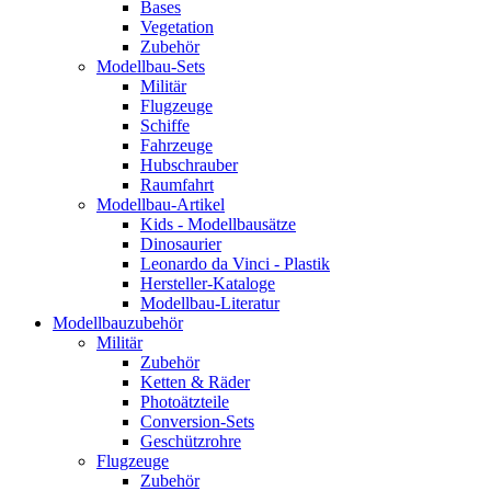
Bases
Vegetation
Zubehör
Modellbau-Sets
Militär
Flugzeuge
Schiffe
Fahrzeuge
Hubschrauber
Raumfahrt
Modellbau-Artikel
Kids - Modellbausätze
Dinosaurier
Leonardo da Vinci - Plastik
Hersteller-Kataloge
Modellbau-Literatur
Modellbauzubehör
Militär
Zubehör
Ketten & Räder
Photoätzteile
Conversion-Sets
Geschützrohre
Flugzeuge
Zubehör