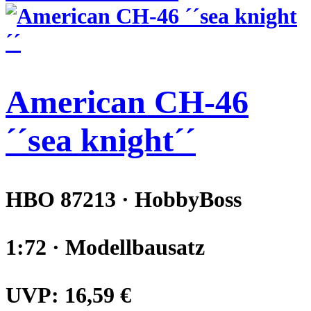
American CH-46
´´sea knight´´
HBO 87213 · HobbyBoss
1:72 · Modellbausatz
UVP:
16,59 €