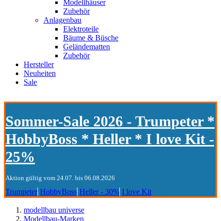
Modellhäuser
Zubehör
Anlagenbau
Elektroteile
Bäume & Büsche
Geländematten
Zubehör
Hersteller
Neuheiten
Sale
Sommer-Sale 2026 - Trumpeter *
HobbyBoss * Heller * I love Kit -
25%
Aktion gültig vom 24.07. bis 06.08.2026
Trumpeter
HobbyBoss
Heller - 30%
I love Kit
modellbau universe
Modellbau-Marken