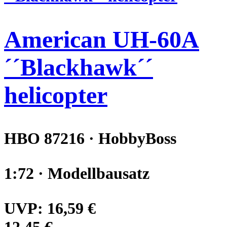
American UH-60A
´´Blackhawk´´
helicopter
HBO 87216 · HobbyBoss
1:72 · Modellbausatz
UVP:
16,59 €