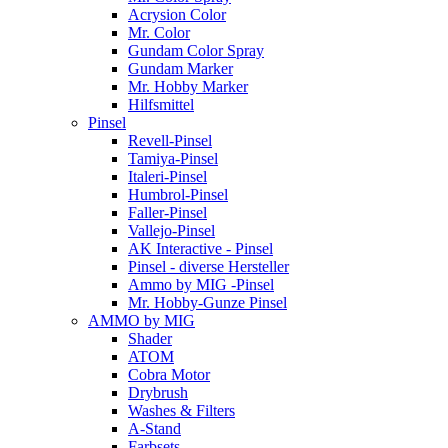
Acrysion Color
Mr. Color
Gundam Color Spray
Gundam Marker
Mr. Hobby Marker
Hilfsmittel
Pinsel
Revell-Pinsel
Tamiya-Pinsel
Italeri-Pinsel
Humbrol-Pinsel
Faller-Pinsel
Vallejo-Pinsel
AK Interactive - Pinsel
Pinsel - diverse Hersteller
Ammo by MIG -Pinsel
Mr. Hobby-Gunze Pinsel
AMMO by MIG
Shader
ATOM
Cobra Motor
Drybrush
Washes & Filters
A-Stand
Farbsets