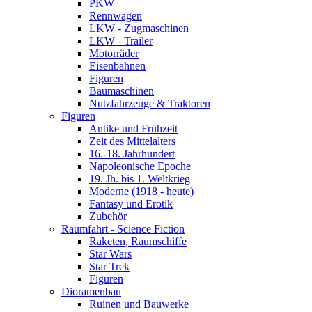
PKW
Rennwagen
LKW - Zugmaschinen
LKW - Trailer
Motorräder
Eisenbahnen
Figuren
Baumaschinen
Nutzfahrzeuge & Traktoren
Figuren
Antike und Frühzeit
Zeit des Mittelalters
16.-18. Jahrhundert
Napoleonische Epoche
19. Jh. bis 1. Weltkrieg
Moderne (1918 - heute)
Fantasy und Erotik
Zubehör
Raumfahrt - Science Fiction
Raketen, Raumschiffe
Star Wars
Star Trek
Figuren
Dioramenbau
Ruinen und Bauwerke