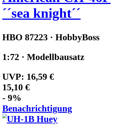
´´sea knight´´
HBO 87223 · HobbyBoss
1:72 · Modellbausatz
UVP:
16,59 €
15,10 €
- 9%
Benachrichtigung