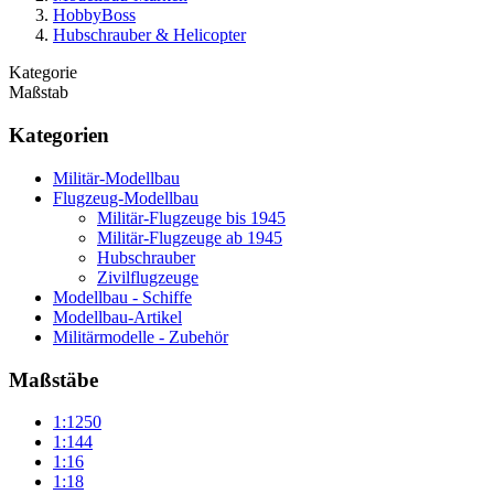
HobbyBoss
Hubschrauber & Helicopter
Kategorie
Maßstab
Kategorien
Militär-Modellbau
Flugzeug-Modellbau
Militär-Flugzeuge bis 1945
Militär-Flugzeuge ab 1945
Hubschrauber
Zivilflugzeuge
Modellbau - Schiffe
Modellbau-Artikel
Militärmodelle - Zubehör
Maßstäbe
1:1250
1:144
1:16
1:18