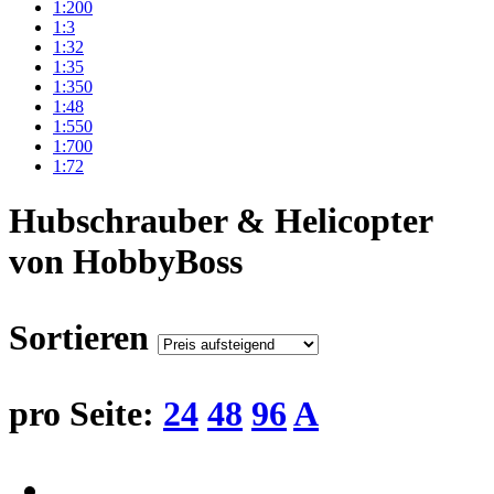
1:200
1:3
1:32
1:35
1:350
1:48
1:550
1:700
1:72
Hubschrauber & Helicopter
von HobbyBoss
Sortieren
pro Seite:
24
48
96
A