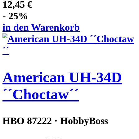
12,45 €
- 25%
in den Warenkorb
American UH-34D
´´Choctaw´´
HBO 87222 · HobbyBoss