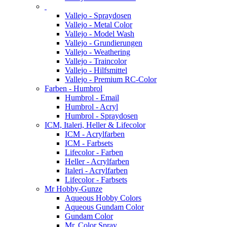
Vallejo - Spraydosen
Vallejo - Metal Color
Vallejo - Model Wash
Vallejo - Grundierungen
Vallejo - Weathering
Vallejo - Traincolor
Vallejo - Hilfsmittel
Vallejo - Premium RC-Color
Farben - Humbrol
Humbrol - Email
Humbrol - Acryl
Humbrol - Spraydosen
ICM, Italeri, Heller & Lifecolor
ICM - Acrylfarben
ICM - Farbsets
Lifecolor - Farben
Heller - Acrylfarben
Italeri - Acrylfarben
Lifecolor - Farbsets
Mr Hobby-Gunze
Aqueous Hobby Colors
Aqueous Gundam Color
Gundam Color
Mr. Color Spray