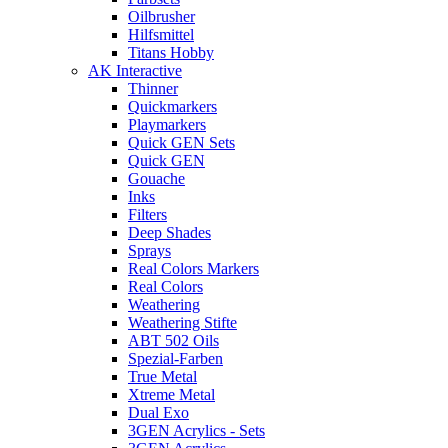
Oilbrusher
Hilfsmittel
Titans Hobby
AK Interactive
Thinner
Quickmarkers
Playmarkers
Quick GEN Sets
Quick GEN
Gouache
Inks
Filters
Deep Shades
Sprays
Real Colors Markers
Real Colors
Weathering
Weathering Stifte
ABT 502 Oils
Spezial-Farben
True Metal
Xtreme Metal
Dual Exo
3GEN Acrylics - Sets