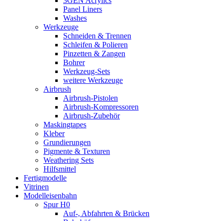
3GEN Acrylics
Panel Liners
Washes
Werkzeuge
Schneiden & Trennen
Schleifen & Polieren
Pinzetten & Zangen
Bohrer
Werkzeug-Sets
weitere Werkzeuge
Airbrush
Airbrush-Pistolen
Airbrush-Kompressoren
Airbrush-Zubehör
Maskingtapes
Kleber
Grundierungen
Pigmente & Texturen
Weathering Sets
Hilfsmittel
Fertigmodelle
Vitrinen
Modelleisenbahn
Spur H0
Auf-, Abfahrten & Brücken