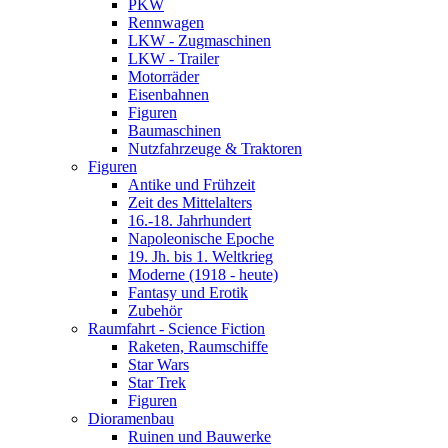
PKW
Rennwagen
LKW - Zugmaschinen
LKW - Trailer
Motorräder
Eisenbahnen
Figuren
Baumaschinen
Nutzfahrzeuge & Traktoren
Figuren
Antike und Frühzeit
Zeit des Mittelalters
16.-18. Jahrhundert
Napoleonische Epoche
19. Jh. bis 1. Weltkrieg
Moderne (1918 - heute)
Fantasy und Erotik
Zubehör
Raumfahrt - Science Fiction
Raketen, Raumschiffe
Star Wars
Star Trek
Figuren
Dioramenbau
Ruinen und Bauwerke