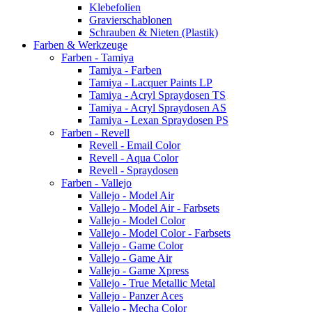
Klebefolien
Gravierschablonen
Schrauben & Nieten (Plastik)
Farben & Werkzeuge
Farben - Tamiya
Tamiya - Farben
Tamiya - Lacquer Paints LP
Tamiya - Acryl Spraydosen TS
Tamiya - Acryl Spraydosen AS
Tamiya - Lexan Spraydosen PS
Farben - Revell
Revell - Email Color
Revell - Aqua Color
Revell - Spraydosen
Farben - Vallejo
Vallejo - Model Air
Vallejo - Model Air - Farbsets
Vallejo - Model Color
Vallejo - Model Color - Farbsets
Vallejo - Game Color
Vallejo - Game Air
Vallejo - Game Xpress
Vallejo - True Metallic Metal
Vallejo - Panzer Aces
Vallejo - Mecha Color