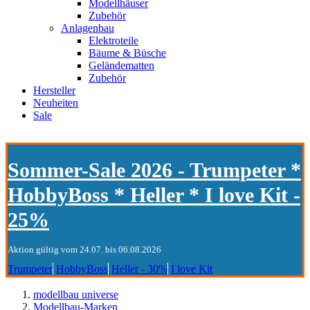
Modellhäuser
Zubehör
Anlagenbau
Elektroteile
Bäume & Büsche
Geländematten
Zubehör
Hersteller
Neuheiten
Sale
Sommer-Sale 2026 - Trumpeter *
HobbyBoss * Heller * I love Kit -
25%
Aktion gültig vom 24.07. bis 06.08.2026
Trumpeter
HobbyBoss
Heller - 30%
I love Kit
modellbau universe
Modellbau-Marken