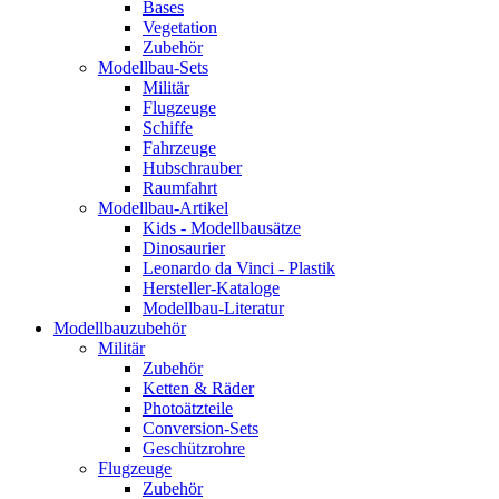
Bases
Vegetation
Zubehör
Modellbau-Sets
Militär
Flugzeuge
Schiffe
Fahrzeuge
Hubschrauber
Raumfahrt
Modellbau-Artikel
Kids - Modellbausätze
Dinosaurier
Leonardo da Vinci - Plastik
Hersteller-Kataloge
Modellbau-Literatur
Modellbauzubehör
Militär
Zubehör
Ketten & Räder
Photoätzteile
Conversion-Sets
Geschützrohre
Flugzeuge
Zubehör