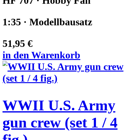
HF 707 · Hobby Fan
1:35 · Modellbausatz
51,95 €
in den Warenkorb
WWII U.S. Army
gun crew (set 1 / 4
fig.)