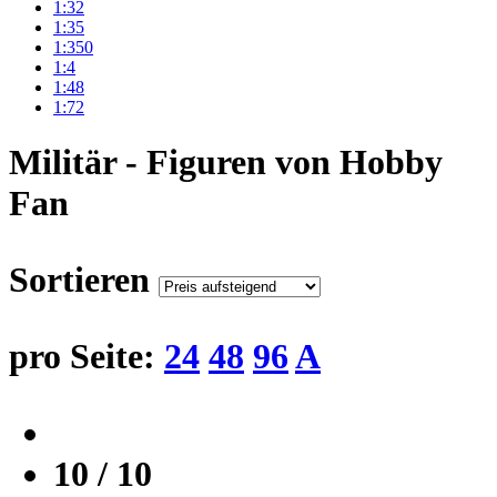
1:32
1:35
1:350
1:4
1:48
1:72
Militär - Figuren von Hobby
Fan
Sortieren
pro Seite:
24
48
96
A
10 / 10