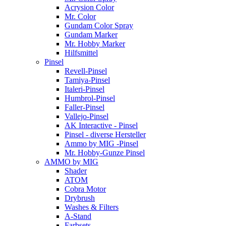
Acrysion Color
Mr. Color
Gundam Color Spray
Gundam Marker
Mr. Hobby Marker
Hilfsmittel
Pinsel
Revell-Pinsel
Tamiya-Pinsel
Italeri-Pinsel
Humbrol-Pinsel
Faller-Pinsel
Vallejo-Pinsel
AK Interactive - Pinsel
Pinsel - diverse Hersteller
Ammo by MIG -Pinsel
Mr. Hobby-Gunze Pinsel
AMMO by MIG
Shader
ATOM
Cobra Motor
Drybrush
Washes & Filters
A-Stand
Farbsets