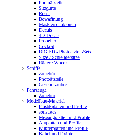
Photoätzteile
Sitzgurte
Resin
Bewaffnung
Maskierschablonen
Decals
3D-Decals
Propeller
Cockpit
BIG ED - Photoätzteil-Sets
Sitze / Schleudersitze
Räder / Wheels
Schiffe
Zubehör
Photoätzteile
Geschützrohre
Fahrzeuge
Zubehör
Modellbau-Material
Plastikplatten und Profile
sonstiges
Messingplatten und Profile
Aluplatten und Profile
Kupferplatten und Profile
Kabel und Drähte