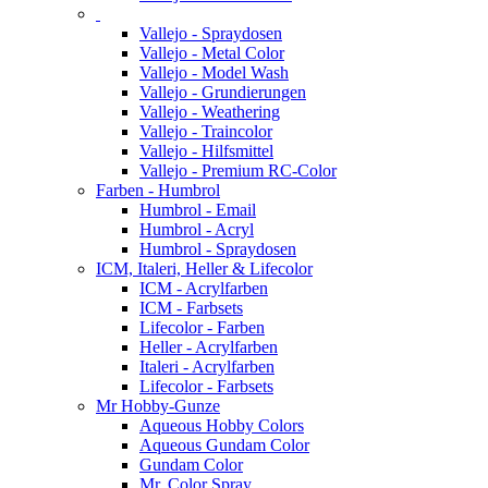
Vallejo - Spraydosen
Vallejo - Metal Color
Vallejo - Model Wash
Vallejo - Grundierungen
Vallejo - Weathering
Vallejo - Traincolor
Vallejo - Hilfsmittel
Vallejo - Premium RC-Color
Farben - Humbrol
Humbrol - Email
Humbrol - Acryl
Humbrol - Spraydosen
ICM, Italeri, Heller & Lifecolor
ICM - Acrylfarben
ICM - Farbsets
Lifecolor - Farben
Heller - Acrylfarben
Italeri - Acrylfarben
Lifecolor - Farbsets
Mr Hobby-Gunze
Aqueous Hobby Colors
Aqueous Gundam Color
Gundam Color
Mr. Color Spray