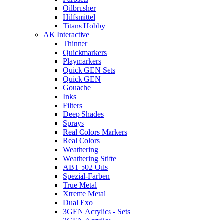
Oilbrusher
Hilfsmittel
Titans Hobby
AK Interactive
Thinner
Quickmarkers
Playmarkers
Quick GEN Sets
Quick GEN
Gouache
Inks
Filters
Deep Shades
Sprays
Real Colors Markers
Real Colors
Weathering
Weathering Stifte
ABT 502 Oils
Spezial-Farben
True Metal
Xtreme Metal
Dual Exo
3GEN Acrylics - Sets