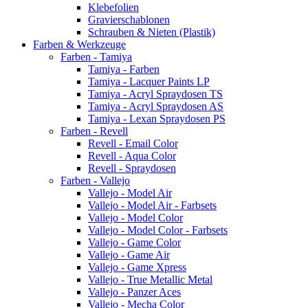
Klebefolien
Gravierschablonen
Schrauben & Nieten (Plastik)
Farben & Werkzeuge
Farben - Tamiya
Tamiya - Farben
Tamiya - Lacquer Paints LP
Tamiya - Acryl Spraydosen TS
Tamiya - Acryl Spraydosen AS
Tamiya - Lexan Spraydosen PS
Farben - Revell
Revell - Email Color
Revell - Aqua Color
Revell - Spraydosen
Farben - Vallejo
Vallejo - Model Air
Vallejo - Model Air - Farbsets
Vallejo - Model Color
Vallejo - Model Color - Farbsets
Vallejo - Game Color
Vallejo - Game Air
Vallejo - Game Xpress
Vallejo - True Metallic Metal
Vallejo - Panzer Aces
Vallejo - Mecha Color