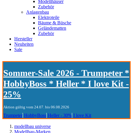
Modellhäuser
Zubehör
Anlagenbau
Elektroteile
Bäume & Büsche
Geländematten
Zubehör
Hersteller
Neuheiten
Sale
Sommer-Sale 2026 - Trumpeter *
HobbyBoss * Heller * I love Kit -
25%
Aktion gültig vom 24.07. bis 06.08.2026
Trumpeter
HobbyBoss
Heller - 30%
I love Kit
modellbau universe
Modellbau-Marken