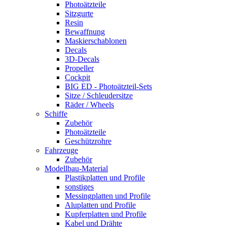
Photoätzteile
Sitzgurte
Resin
Bewaffnung
Maskierschablonen
Decals
3D-Decals
Propeller
Cockpit
BIG ED - Photoätzteil-Sets
Sitze / Schleudersitze
Räder / Wheels
Schiffe
Zubehör
Photoätzteile
Geschützrohre
Fahrzeuge
Zubehör
Modellbau-Material
Plastikplatten und Profile
sonstiges
Messingplatten und Profile
Aluplatten und Profile
Kupferplatten und Profile
Kabel und Drähte