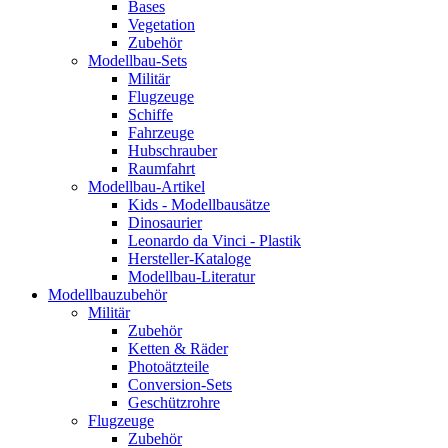
Bases
Vegetation
Zubehör
Modellbau-Sets
Militär
Flugzeuge
Schiffe
Fahrzeuge
Hubschrauber
Raumfahrt
Modellbau-Artikel
Kids - Modellbausätze
Dinosaurier
Leonardo da Vinci - Plastik
Hersteller-Kataloge
Modellbau-Literatur
Modellbauzubehör
Militär
Zubehör
Ketten & Räder
Photoätzteile
Conversion-Sets
Geschützrohre
Flugzeuge
Zubehör