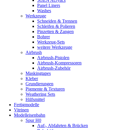
3GEN Acrylics
Panel Liners
Washes
Werkzeuge
Schneiden & Trennen
Schleifen & Polieren
Pinzetten & Zangen
Bohrer
Werkzeug-Sets
weitere Werkzeuge
Airbrush
Airbrush-Pistolen
Airbrush-Kompressoren
Airbrush-Zubehör
Maskingtapes
Kleber
Grundierungen
Pigmente & Texturen
Weathering Sets
Hilfsmittel
Fertigmodelle
Vitrinen
Modelleisenbahn
Spur H0
Auf-, Abfahrten & Brücken