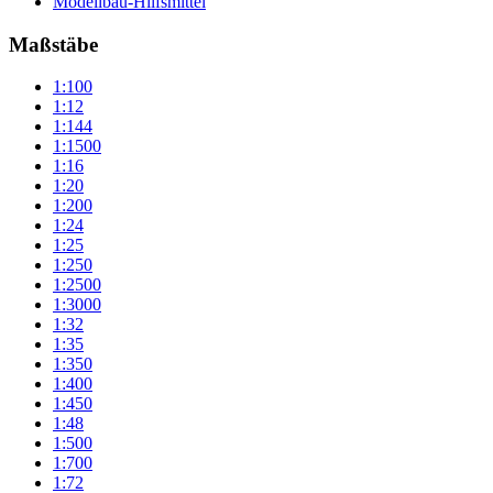
Modellbau-Hilfsmittel
Maßstäbe
1:100
1:12
1:144
1:1500
1:16
1:20
1:200
1:24
1:25
1:250
1:2500
1:3000
1:32
1:35
1:350
1:400
1:450
1:48
1:500
1:700
1:72