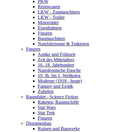
PKW
Rennwagen
LKW - Zugmaschinen
LKW - Trailer
Motorräder
Eisenbahnen
Figuren
Baumaschinen
Nutzfahrzeuge & Traktoren
Figuren
Antike und Frühzeit
Zeit des Mittelalters
16.-18. Jahrhundert
Napoleonische Epoche
19. Jh. bis 1. Weltkrieg
Moderne (1918 - heute)
Fantasy und Erotik
Zubehör
Raumfahrt - Science Fiction
Raketen, Raumschiffe
Star Wars
Star Trek
Figuren
Dioramenbau
Ruinen und Bauwerke