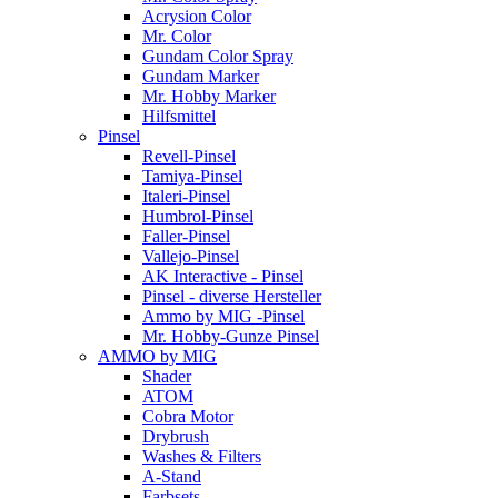
Acrysion Color
Mr. Color
Gundam Color Spray
Gundam Marker
Mr. Hobby Marker
Hilfsmittel
Pinsel
Revell-Pinsel
Tamiya-Pinsel
Italeri-Pinsel
Humbrol-Pinsel
Faller-Pinsel
Vallejo-Pinsel
AK Interactive - Pinsel
Pinsel - diverse Hersteller
Ammo by MIG -Pinsel
Mr. Hobby-Gunze Pinsel
AMMO by MIG
Shader
ATOM
Cobra Motor
Drybrush
Washes & Filters
A-Stand
Farbsets