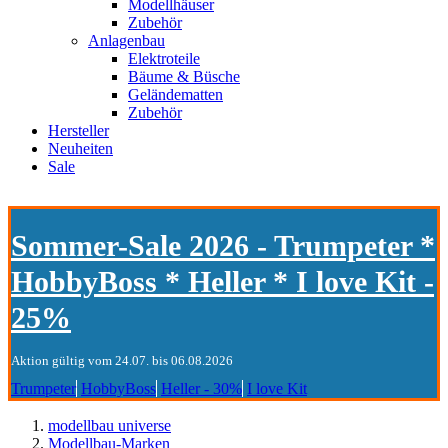
Modellhäuser
Zubehör
Anlagenbau
Elektroteile
Bäume & Büsche
Geländematten
Zubehör
Hersteller
Neuheiten
Sale
Sommer-Sale 2026 - Trumpeter *
HobbyBoss * Heller * I love Kit -
25%
Aktion gültig vom 24.07. bis 06.08.2026
Trumpeter
HobbyBoss
Heller - 30%
I love Kit
modellbau universe
Modellbau-Marken