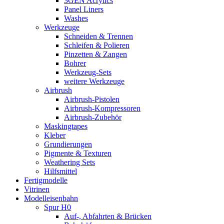
3GEN Acrylics
Panel Liners
Washes
Werkzeuge
Schneiden & Trennen
Schleifen & Polieren
Pinzetten & Zangen
Bohrer
Werkzeug-Sets
weitere Werkzeuge
Airbrush
Airbrush-Pistolen
Airbrush-Kompressoren
Airbrush-Zubehör
Maskingtapes
Kleber
Grundierungen
Pigmente & Texturen
Weathering Sets
Hilfsmittel
Fertigmodelle
Vitrinen
Modelleisenbahn
Spur H0
Auf-, Abfahrten & Brücken