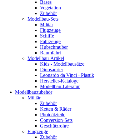
Bases
Vegetation
Zubehör
Modellbau-Sets
Militär
Flugzeuge
Schiffe
Fahrzeuge
Hubschrauber
Raumfahrt
Modellbau-Artikel
Kids - Modellbausätze
Dinosaurier
Leonardo da Vinci - Plastik
Hersteller-Kataloge
Modellbau-Literatur
Modellbauzubehör
Militär
Zubehör
Ketten & Räder
Photoätzteile
Conversion-Sets
Geschützrohre
Flugzeuge
Zubehör