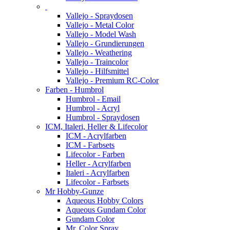
Vallejo - Spraydosen
Vallejo - Metal Color
Vallejo - Model Wash
Vallejo - Grundierungen
Vallejo - Weathering
Vallejo - Traincolor
Vallejo - Hilfsmittel
Vallejo - Premium RC-Color
Farben - Humbrol
Humbrol - Email
Humbrol - Acryl
Humbrol - Spraydosen
ICM, Italeri, Heller & Lifecolor
ICM - Acrylfarben
ICM - Farbsets
Lifecolor - Farben
Heller - Acrylfarben
Italeri - Acrylfarben
Lifecolor - Farbsets
Mr Hobby-Gunze
Aqueous Hobby Colors
Aqueous Gundam Color
Gundam Color
Mr. Color Spray