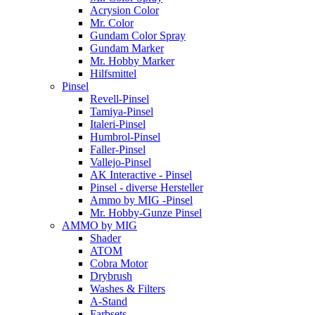
Acrysion Color
Mr. Color
Gundam Color Spray
Gundam Marker
Mr. Hobby Marker
Hilfsmittel
Pinsel
Revell-Pinsel
Tamiya-Pinsel
Italeri-Pinsel
Humbrol-Pinsel
Faller-Pinsel
Vallejo-Pinsel
AK Interactive - Pinsel
Pinsel - diverse Hersteller
Ammo by MIG -Pinsel
Mr. Hobby-Gunze Pinsel
AMMO by MIG
Shader
ATOM
Cobra Motor
Drybrush
Washes & Filters
A-Stand
Farbsets