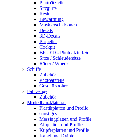
Photoätzteile
Sitzgurte
Resin
Bewaffnung
Maskierschablonen
Decals
3D-Decals
Propeller
Cockpit
BIG ED - Photoätzteil-Sets
Sitze / Schleudersitze
Räder / Wheels
Schiffe
Zubehör
Photoätzteile
Geschützrohre
Fahrzeuge
Zubehör
Modellbau-Material
Plastikplatten und Profile
sonstiges
Messingplatten und Profile
Aluplatten und Profile
Kupferplatten und Profile
Kabel und Drähte