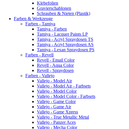
Klebefolien
Gravierschablonen
Schrauben & Nieten (Plastik)
Farben & Werkzeuge
Farben - Tamiya
Tamiya - Farben
Tamiya - Lacquer Paints LP
Tamiya - Acryl Spraydosen TS
Tamiya - Acryl Spraydosen AS
Tamiya - Lexan Spraydosen PS
Farben - Revell
Revell - Email Color
Revell - Aqua Color
Revell - Spraydosen
Farben - Vallejo
Vallejo - Model Air
Vallejo - Model Air - Farbsets
Vallejo - Model Color
Vallejo - Model Color - Farbsets
Vallejo - Game Color
Vallejo - Game Air
Vallejo - Game Xpress
Vallejo - True Metallic Metal
Vallejo - Panzer Aces
Vallejo - Mecha Color