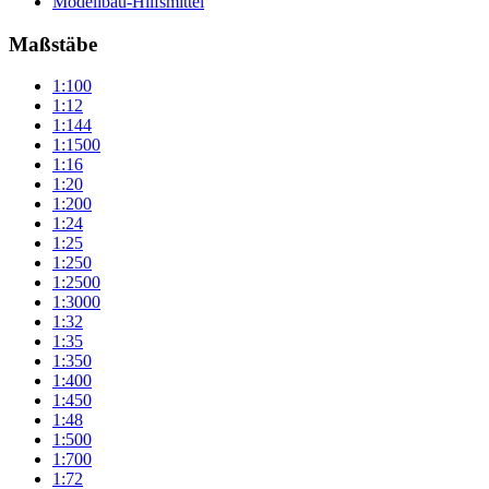
Modellbau-Hilfsmittel
Maßstäbe
1:100
1:12
1:144
1:1500
1:16
1:20
1:200
1:24
1:25
1:250
1:2500
1:3000
1:32
1:35
1:350
1:400
1:450
1:48
1:500
1:700
1:72