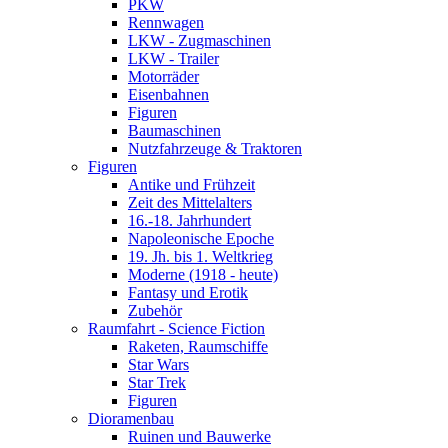
PKW
Rennwagen
LKW - Zugmaschinen
LKW - Trailer
Motorräder
Eisenbahnen
Figuren
Baumaschinen
Nutzfahrzeuge & Traktoren
Figuren
Antike und Frühzeit
Zeit des Mittelalters
16.-18. Jahrhundert
Napoleonische Epoche
19. Jh. bis 1. Weltkrieg
Moderne (1918 - heute)
Fantasy und Erotik
Zubehör
Raumfahrt - Science Fiction
Raketen, Raumschiffe
Star Wars
Star Trek
Figuren
Dioramenbau
Ruinen und Bauwerke