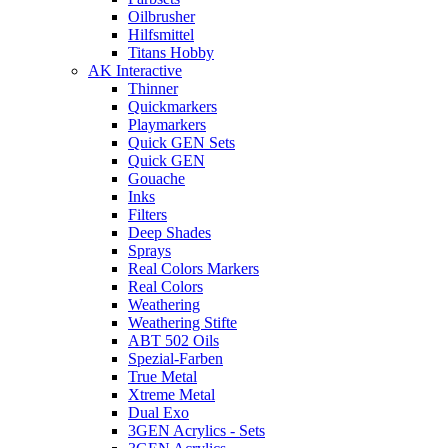
Oilbrusher
Hilfsmittel
Titans Hobby
AK Interactive
Thinner
Quickmarkers
Playmarkers
Quick GEN Sets
Quick GEN
Gouache
Inks
Filters
Deep Shades
Sprays
Real Colors Markers
Real Colors
Weathering
Weathering Stifte
ABT 502 Oils
Spezial-Farben
True Metal
Xtreme Metal
Dual Exo
3GEN Acrylics - Sets