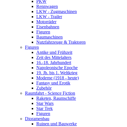
PKW
Rennwagen
LKW - Zugmaschinen
LKW - Trailer
Motorräder
Eisenbahnen
Figuren
Baumaschinen
Nutzfahrzeuge & Traktoren
Figuren
Antike und Frühzeit
Zeit des Mittelalters
16.-18. Jahrhundert
Napoleonische Epoche
19. Jh. bis 1. Weltkrieg
Moderne (1918 - heute)
Fantasy und Erotik
Zubehör
Raumfahrt - Science Fiction
Raketen, Raumschiffe
Star Wars
Star Trek
Figuren
Dioramenbau
Ruinen und Bauwerke