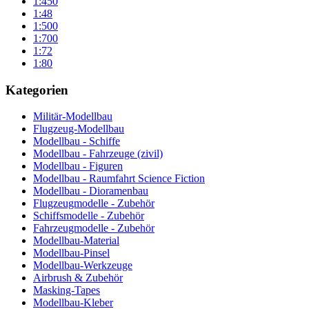
1:450
1:48
1:500
1:700
1:72
1:80
Kategorien
Militär-Modellbau
Flugzeug-Modellbau
Modellbau - Schiffe
Modellbau - Fahrzeuge (zivil)
Modellbau - Figuren
Modellbau - Raumfahrt Science Fiction
Modellbau - Dioramenbau
Flugzeugmodelle - Zubehör
Schiffsmodelle - Zubehör
Fahrzeugmodelle - Zubehör
Modellbau-Material
Modellbau-Pinsel
Modellbau-Werkzeuge
Airbrush & Zubehör
Masking-Tapes
Modellbau-Kleber