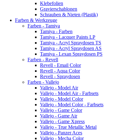
Klebefolien
Gravierschablonen
Schrauben & Nieten (Plastik)
Farben & Werkzeuge
Farben - Tamiya
Tamiya - Farben
Tamiya - Lacquer Paints LP
Tamiya - Acryl Spraydosen TS
Tamiya - Acryl Spraydosen AS
Tamiya - Lexan Spraydosen PS
Farben - Revell
Revell - Email Color
Revell - Aqua Color
Revell - Spraydosen
Farben - Vallejo
Vallejo - Model Air
Vallejo - Model Air - Farbsets
Vallejo - Model Color
Vallejo - Model Color - Farbsets
Vallejo - Game Color
Vallejo - Game Air
Vallejo - Game Xpress
Vallejo - True Metallic Metal
Vallejo - Panzer Aces
Vallejo - Mecha Color