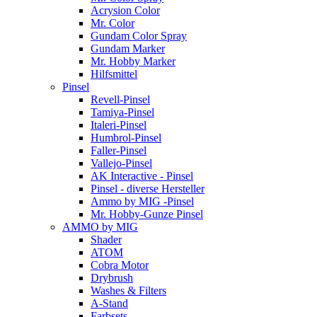
Acrysion Color
Mr. Color
Gundam Color Spray
Gundam Marker
Mr. Hobby Marker
Hilfsmittel
Pinsel
Revell-Pinsel
Tamiya-Pinsel
Italeri-Pinsel
Humbrol-Pinsel
Faller-Pinsel
Vallejo-Pinsel
AK Interactive - Pinsel
Pinsel - diverse Hersteller
Ammo by MIG -Pinsel
Mr. Hobby-Gunze Pinsel
AMMO by MIG
Shader
ATOM
Cobra Motor
Drybrush
Washes & Filters
A-Stand
Farbsets