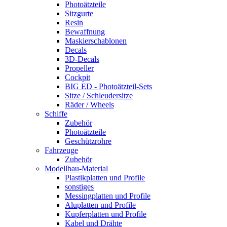
Photoätzteile
Sitzgurte
Resin
Bewaffnung
Maskierschablonen
Decals
3D-Decals
Propeller
Cockpit
BIG ED - Photoätzteil-Sets
Sitze / Schleudersitze
Räder / Wheels
Schiffe
Zubehör
Photoätzteile
Geschützrohre
Fahrzeuge
Zubehör
Modellbau-Material
Plastikplatten und Profile
sonstiges
Messingplatten und Profile
Aluplatten und Profile
Kupferplatten und Profile
Kabel und Drähte