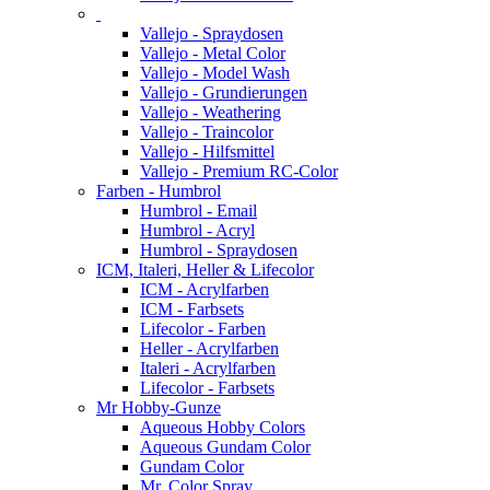
Vallejo - Spraydosen
Vallejo - Metal Color
Vallejo - Model Wash
Vallejo - Grundierungen
Vallejo - Weathering
Vallejo - Traincolor
Vallejo - Hilfsmittel
Vallejo - Premium RC-Color
Farben - Humbrol
Humbrol - Email
Humbrol - Acryl
Humbrol - Spraydosen
ICM, Italeri, Heller & Lifecolor
ICM - Acrylfarben
ICM - Farbsets
Lifecolor - Farben
Heller - Acrylfarben
Italeri - Acrylfarben
Lifecolor - Farbsets
Mr Hobby-Gunze
Aqueous Hobby Colors
Aqueous Gundam Color
Gundam Color
Mr. Color Spray