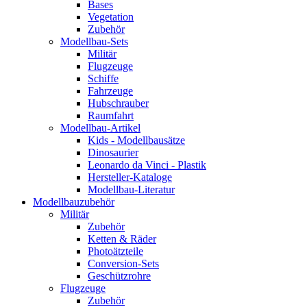
Bases
Vegetation
Zubehör
Modellbau-Sets
Militär
Flugzeuge
Schiffe
Fahrzeuge
Hubschrauber
Raumfahrt
Modellbau-Artikel
Kids - Modellbausätze
Dinosaurier
Leonardo da Vinci - Plastik
Hersteller-Kataloge
Modellbau-Literatur
Modellbauzubehör
Militär
Zubehör
Ketten & Räder
Photoätzteile
Conversion-Sets
Geschützrohre
Flugzeuge
Zubehör