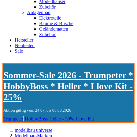
Modellhäuser
Zubehör
Anlagenbau
Elektroteile
Bäume & Büsche
Geländematten
Zubehör
Hersteller
Neuheiten
Sale
Sommer-Sale 2026 - Trumpeter *
HobbyBoss * Heller * I love Kit -
25%
Aktion gültig vom 24.07. bis 06.08.2026
Trumpeter
HobbyBoss
Heller - 30%
I love Kit
modellbau universe
Modellbau-Marken