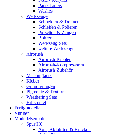
3GEN Acrylics
Panel Liners
Washes
Werkzeuge
Schneiden & Trennen
Schleifen & Polieren
Pinzetten & Zangen
Bohrer
Werkzeug-Sets
weitere Werkzeuge
Airbrush
Airbrush-Pistolen
Airbrush-Kompressoren
Airbrush-Zubehör
Maskingtapes
Kleber
Grundierungen
Pigmente & Texturen
Weathering Sets
Hilfsmittel
Fertigmodelle
Vitrinen
Modelleisenbahn
Spur H0
Auf-, Abfahrten & Brücken