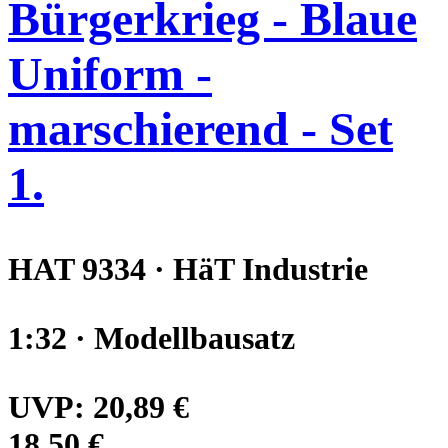
Bürgerkrieg - Blaue
Uniform -
marschierend - Set
1.
HAT 9334 · HäT Industrie
1:32 · Modellbausatz
UVP:
20,89 €
18,50 €