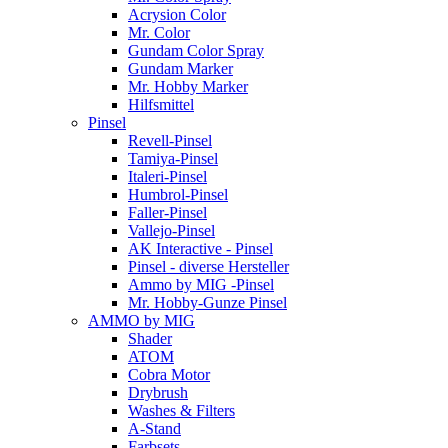
Acrysion Color
Mr. Color
Gundam Color Spray
Gundam Marker
Mr. Hobby Marker
Hilfsmittel
Pinsel
Revell-Pinsel
Tamiya-Pinsel
Italeri-Pinsel
Humbrol-Pinsel
Faller-Pinsel
Vallejo-Pinsel
AK Interactive - Pinsel
Pinsel - diverse Hersteller
Ammo by MIG -Pinsel
Mr. Hobby-Gunze Pinsel
AMMO by MIG
Shader
ATOM
Cobra Motor
Drybrush
Washes & Filters
A-Stand
Farbsets