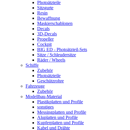
Photoätzteile
Sitzgurte
Resin
Bewaffnung
Maskierschablonen
Decals
3D-Decals
Propeller
Cockpit
BIG ED - Photoätzteil-Sets
Sitze / Schleudersitze
Räder / Wheels
Schiffe
Zubehör
Photoätzteile
Geschützrohre
Fahrzeuge
Zubehör
Modellbau-Material
Plastikplatten und Profile
sonstiges
Messingplatten und Profile
Aluplatten und Profile
Kupferplatten und Profile
Kabel und Drähte