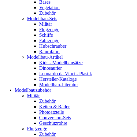
Bases
Vegetation
Zubehör
Modellbau-Sets
Militär
Flugzeuge
Schiffe
Fahrzeuge
Hubschrauber
Raumfahrt
Modellbau-Artikel
Kids - Modellbausätze
Dinosaurier
Leonardo da Vinci - Plastik
Hersteller-Kataloge
Modellbau-Literatur
Modellbauzubehör
Militär
Zubehör
Ketten & Räder
Photoätzteile
Conversion-Sets
Geschützrohre
Flugzeuge
Zubehör