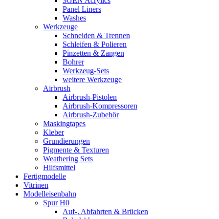
3GEN Acrylics
Panel Liners
Washes
Werkzeuge
Schneiden & Trennen
Schleifen & Polieren
Pinzetten & Zangen
Bohrer
Werkzeug-Sets
weitere Werkzeuge
Airbrush
Airbrush-Pistolen
Airbrush-Kompressoren
Airbrush-Zubehör
Maskingtapes
Kleber
Grundierungen
Pigmente & Texturen
Weathering Sets
Hilfsmittel
Fertigmodelle
Vitrinen
Modelleisenbahn
Spur H0
Auf-, Abfahrten & Brücken