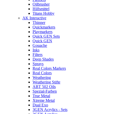
Oilbrusher
Hilfsmittel
Titans Hobby
AK Interactive
Thinner
Quickmarkers
Playmarkers
Quick GEN Sets
Quick GEN
Gouache
Inks
Filters
Deep Shades
Sprays
Real Colors Markers
Real Colors
Weathering
Weathering Stifte
ABT 502 Oils
Spezial-Farben
True Metal
Xtreme Metal
Dual Exo
3GEN Acrylics - Sets