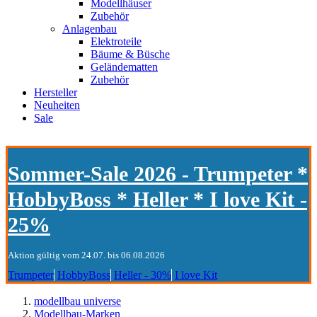
Modellhäuser
Zubehör
Anlagenbau
Elektroteile
Bäume & Büsche
Geländematten
Zubehör
Hersteller
Neuheiten
Sale
Sommer-Sale 2026 - Trumpeter *
HobbyBoss * Heller * I love Kit -
25%
Aktion gültig vom 24.07. bis 06.08.2026
Trumpeter
HobbyBoss
Heller - 30%
I love Kit
modellbau universe
Modellbau-Marken