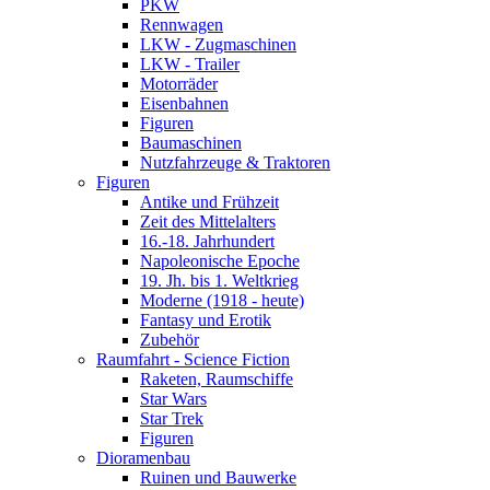
PKW
Rennwagen
LKW - Zugmaschinen
LKW - Trailer
Motorräder
Eisenbahnen
Figuren
Baumaschinen
Nutzfahrzeuge & Traktoren
Figuren
Antike und Frühzeit
Zeit des Mittelalters
16.-18. Jahrhundert
Napoleonische Epoche
19. Jh. bis 1. Weltkrieg
Moderne (1918 - heute)
Fantasy und Erotik
Zubehör
Raumfahrt - Science Fiction
Raketen, Raumschiffe
Star Wars
Star Trek
Figuren
Dioramenbau
Ruinen und Bauwerke