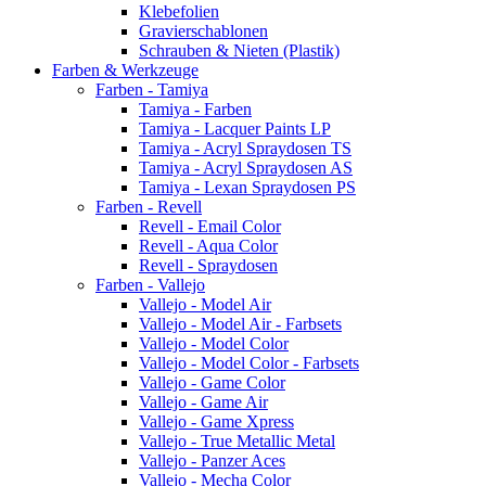
Klebefolien
Gravierschablonen
Schrauben & Nieten (Plastik)
Farben & Werkzeuge
Farben - Tamiya
Tamiya - Farben
Tamiya - Lacquer Paints LP
Tamiya - Acryl Spraydosen TS
Tamiya - Acryl Spraydosen AS
Tamiya - Lexan Spraydosen PS
Farben - Revell
Revell - Email Color
Revell - Aqua Color
Revell - Spraydosen
Farben - Vallejo
Vallejo - Model Air
Vallejo - Model Air - Farbsets
Vallejo - Model Color
Vallejo - Model Color - Farbsets
Vallejo - Game Color
Vallejo - Game Air
Vallejo - Game Xpress
Vallejo - True Metallic Metal
Vallejo - Panzer Aces
Vallejo - Mecha Color