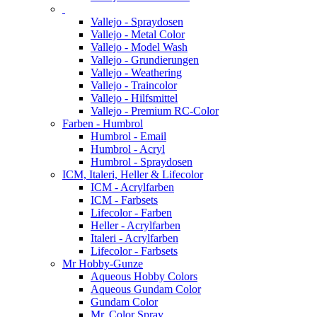
Vallejo - Spraydosen
Vallejo - Metal Color
Vallejo - Model Wash
Vallejo - Grundierungen
Vallejo - Weathering
Vallejo - Traincolor
Vallejo - Hilfsmittel
Vallejo - Premium RC-Color
Farben - Humbrol
Humbrol - Email
Humbrol - Acryl
Humbrol - Spraydosen
ICM, Italeri, Heller & Lifecolor
ICM - Acrylfarben
ICM - Farbsets
Lifecolor - Farben
Heller - Acrylfarben
Italeri - Acrylfarben
Lifecolor - Farbsets
Mr Hobby-Gunze
Aqueous Hobby Colors
Aqueous Gundam Color
Gundam Color
Mr. Color Spray