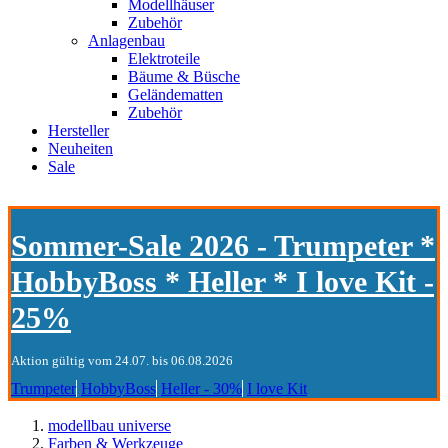
Modellhäuser
Zubehör
Anlagenbau
Elektroteile
Bäume & Büsche
Geländematten
Zubehör
Hersteller
Neuheiten
Sale
Sommer-Sale 2026 - Trumpeter *
HobbyBoss * Heller * I love Kit -
25%
Aktion gültig vom 24.07. bis 06.08.2026
Trumpeter
HobbyBoss
Heller - 30%
I love Kit
modellbau universe
Farben & Werkzeuge