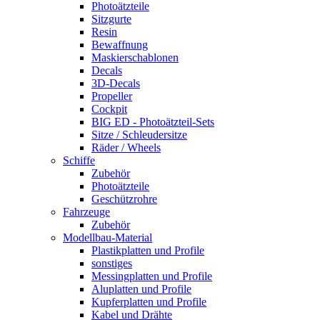
Photoätzteile
Sitzgurte
Resin
Bewaffnung
Maskierschablonen
Decals
3D-Decals
Propeller
Cockpit
BIG ED - Photoätzteil-Sets
Sitze / Schleudersitze
Räder / Wheels
Schiffe
Zubehör
Photoätzteile
Geschützrohre
Fahrzeuge
Zubehör
Modellbau-Material
Plastikplatten und Profile
sonstiges
Messingplatten und Profile
Aluplatten und Profile
Kupferplatten und Profile
Kabel und Drähte