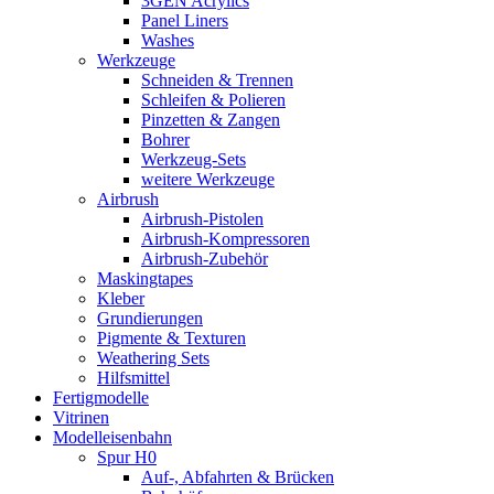
3GEN Acrylics
Panel Liners
Washes
Werkzeuge
Schneiden & Trennen
Schleifen & Polieren
Pinzetten & Zangen
Bohrer
Werkzeug-Sets
weitere Werkzeuge
Airbrush
Airbrush-Pistolen
Airbrush-Kompressoren
Airbrush-Zubehör
Maskingtapes
Kleber
Grundierungen
Pigmente & Texturen
Weathering Sets
Hilfsmittel
Fertigmodelle
Vitrinen
Modelleisenbahn
Spur H0
Auf-, Abfahrten & Brücken