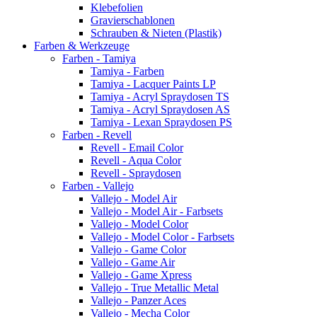
Klebefolien
Gravierschablonen
Schrauben & Nieten (Plastik)
Farben & Werkzeuge
Farben - Tamiya
Tamiya - Farben
Tamiya - Lacquer Paints LP
Tamiya - Acryl Spraydosen TS
Tamiya - Acryl Spraydosen AS
Tamiya - Lexan Spraydosen PS
Farben - Revell
Revell - Email Color
Revell - Aqua Color
Revell - Spraydosen
Farben - Vallejo
Vallejo - Model Air
Vallejo - Model Air - Farbsets
Vallejo - Model Color
Vallejo - Model Color - Farbsets
Vallejo - Game Color
Vallejo - Game Air
Vallejo - Game Xpress
Vallejo - True Metallic Metal
Vallejo - Panzer Aces
Vallejo - Mecha Color