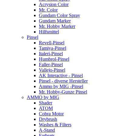
Acrysion Color
Mr. Color
Gundam Color Spray
Gundam Marker
Mr. Hobby Marker
Hilfsmittel
Pinsel
Revell-Pinsel
Tamiya-Pinsel
Italeri-Pinsel
Humbrol-Pinsel
Faller-Pinsel
Vallejo-Pinsel
AK Interactive - Pinsel
Pinsel - diverse Hersteller
Ammo by MIG -Pinsel
Mr. Hobby-Gunze Pinsel
AMMO by MIG
Shader
ATOM
Cobra Motor
Drybrush
Washes & Filters
A-Stand
Farbsets