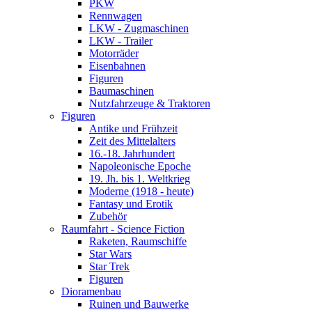
PKW
Rennwagen
LKW - Zugmaschinen
LKW - Trailer
Motorräder
Eisenbahnen
Figuren
Baumaschinen
Nutzfahrzeuge & Traktoren
Figuren
Antike und Frühzeit
Zeit des Mittelalters
16.-18. Jahrhundert
Napoleonische Epoche
19. Jh. bis 1. Weltkrieg
Moderne (1918 - heute)
Fantasy und Erotik
Zubehör
Raumfahrt - Science Fiction
Raketen, Raumschiffe
Star Wars
Star Trek
Figuren
Dioramenbau
Ruinen und Bauwerke