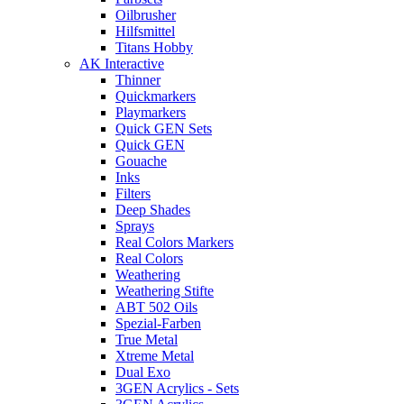
Oilbrusher
Hilfsmittel
Titans Hobby
AK Interactive
Thinner
Quickmarkers
Playmarkers
Quick GEN Sets
Quick GEN
Gouache
Inks
Filters
Deep Shades
Sprays
Real Colors Markers
Real Colors
Weathering
Weathering Stifte
ABT 502 Oils
Spezial-Farben
True Metal
Xtreme Metal
Dual Exo
3GEN Acrylics - Sets