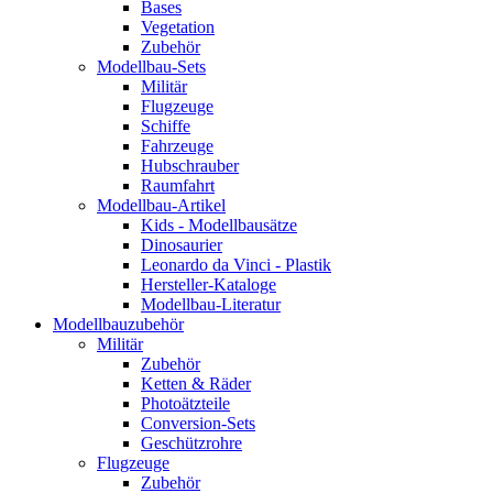
Bases
Vegetation
Zubehör
Modellbau-Sets
Militär
Flugzeuge
Schiffe
Fahrzeuge
Hubschrauber
Raumfahrt
Modellbau-Artikel
Kids - Modellbausätze
Dinosaurier
Leonardo da Vinci - Plastik
Hersteller-Kataloge
Modellbau-Literatur
Modellbauzubehör
Militär
Zubehör
Ketten & Räder
Photoätzteile
Conversion-Sets
Geschützrohre
Flugzeuge
Zubehör