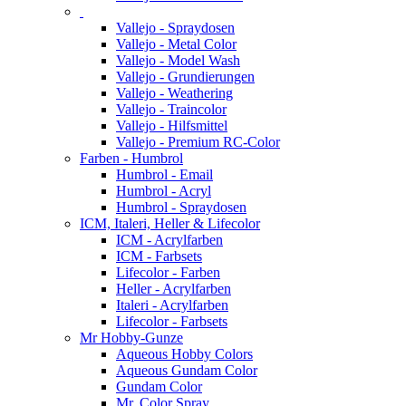
Vallejo - Spraydosen
Vallejo - Metal Color
Vallejo - Model Wash
Vallejo - Grundierungen
Vallejo - Weathering
Vallejo - Traincolor
Vallejo - Hilfsmittel
Vallejo - Premium RC-Color
Farben - Humbrol
Humbrol - Email
Humbrol - Acryl
Humbrol - Spraydosen
ICM, Italeri, Heller & Lifecolor
ICM - Acrylfarben
ICM - Farbsets
Lifecolor - Farben
Heller - Acrylfarben
Italeri - Acrylfarben
Lifecolor - Farbsets
Mr Hobby-Gunze
Aqueous Hobby Colors
Aqueous Gundam Color
Gundam Color
Mr. Color Spray