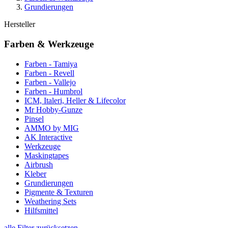
Grundierungen
Hersteller
Farben & Werkzeuge
Farben - Tamiya
Farben - Revell
Farben - Vallejo
Farben - Humbrol
ICM, Italeri, Heller & Lifecolor
Mr Hobby-Gunze
Pinsel
AMMO by MIG
AK Interactive
Werkzeuge
Maskingtapes
Airbrush
Kleber
Grundierungen
Pigmente & Texturen
Weathering Sets
Hilfsmittel
alle Filter zurücksetzen