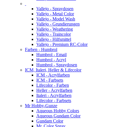
Vallejo - Spraydosen
Vallejo - Metal Color
Vallejo - Model Wash
Vallejo - Grundierungen
Vallejo - Weathering
Vallejo - Traincolor
Vallejo - Hilfsmittel
Vallejo - Premium RC-Color
Farben - Humbrol
Humbrol - Email
Humbrol - Acryl
Humbrol - Spraydosen
ICM, Italeri, Heller & Lifecolor
ICM - Acrylfarben
ICM - Farbsets
Lifecolor - Farben
Heller - Acrylfarben
Italeri - Acrylfarben
Lifecolor - Farbsets
Mr Hobby-Gunze
Aqueous Hobby Colors
Aqueous Gundam Color
Gundam Color
Mr. Color Spray