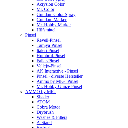
Acrysion Color
Mr. Color
Gundam Color Spray
Gundam Marker
Mr. Hobby Marker
Hilfsmittel
Pinsel
Revell-Pinsel
Tamiya-Pinsel
Italeri-Pinsel
Humbrol-Pinsel
Faller-Pinsel
Vallejo-Pinsel
AK Interactive - Pinsel
Pinsel - diverse Hersteller
Ammo by MIG -Pinsel
Mr. Hobby-Gunze Pinsel
AMMO by MIG
Shader
ATOM
Cobra Motor
Drybrush
Washes & Filters
A-Stand
Farbsets