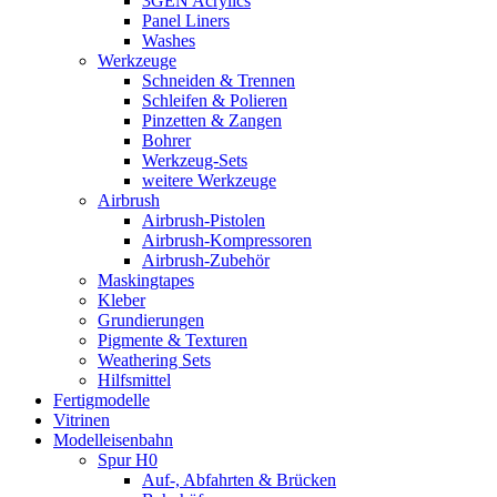
3GEN Acrylics
Panel Liners
Washes
Werkzeuge
Schneiden & Trennen
Schleifen & Polieren
Pinzetten & Zangen
Bohrer
Werkzeug-Sets
weitere Werkzeuge
Airbrush
Airbrush-Pistolen
Airbrush-Kompressoren
Airbrush-Zubehör
Maskingtapes
Kleber
Grundierungen
Pigmente & Texturen
Weathering Sets
Hilfsmittel
Fertigmodelle
Vitrinen
Modelleisenbahn
Spur H0
Auf-, Abfahrten & Brücken