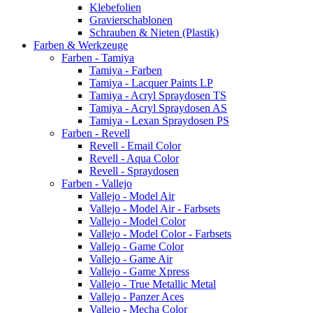
Klebefolien
Gravierschablonen
Schrauben & Nieten (Plastik)
Farben & Werkzeuge
Farben - Tamiya
Tamiya - Farben
Tamiya - Lacquer Paints LP
Tamiya - Acryl Spraydosen TS
Tamiya - Acryl Spraydosen AS
Tamiya - Lexan Spraydosen PS
Farben - Revell
Revell - Email Color
Revell - Aqua Color
Revell - Spraydosen
Farben - Vallejo
Vallejo - Model Air
Vallejo - Model Air - Farbsets
Vallejo - Model Color
Vallejo - Model Color - Farbsets
Vallejo - Game Color
Vallejo - Game Air
Vallejo - Game Xpress
Vallejo - True Metallic Metal
Vallejo - Panzer Aces
Vallejo - Mecha Color