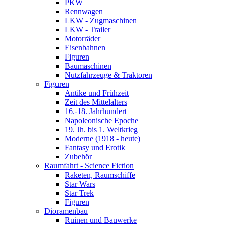
PKW
Rennwagen
LKW - Zugmaschinen
LKW - Trailer
Motorräder
Eisenbahnen
Figuren
Baumaschinen
Nutzfahrzeuge & Traktoren
Figuren
Antike und Frühzeit
Zeit des Mittelalters
16.-18. Jahrhundert
Napoleonische Epoche
19. Jh. bis 1. Weltkrieg
Moderne (1918 - heute)
Fantasy und Erotik
Zubehör
Raumfahrt - Science Fiction
Raketen, Raumschiffe
Star Wars
Star Trek
Figuren
Dioramenbau
Ruinen und Bauwerke