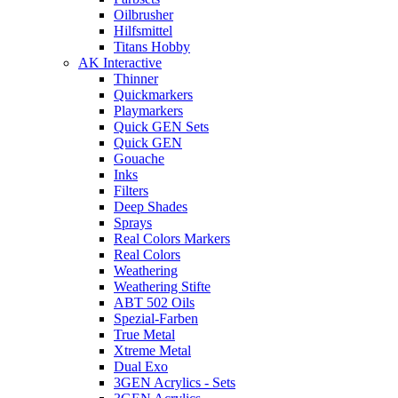
Oilbrusher
Hilfsmittel
Titans Hobby
AK Interactive
Thinner
Quickmarkers
Playmarkers
Quick GEN Sets
Quick GEN
Gouache
Inks
Filters
Deep Shades
Sprays
Real Colors Markers
Real Colors
Weathering
Weathering Stifte
ABT 502 Oils
Spezial-Farben
True Metal
Xtreme Metal
Dual Exo
3GEN Acrylics - Sets