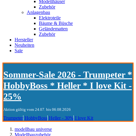
Modellhäuser
Zubehör
Anlagenbau
Elektroteile
Bäume & Büsche
Geländematten
Zubehör
Hersteller
Neuheiten
Sale
Sommer-Sale 2026 - Trumpeter *
HobbyBoss * Heller * I love Kit -
25%
Aktion gültig vom 24.07. bis 06.08.2026
Trumpeter
HobbyBoss
Heller - 30%
I love Kit
modellbau universe
Modellbauzubehör