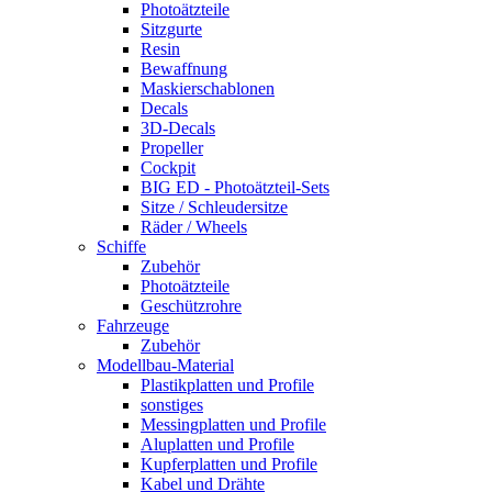
Photoätzteile
Sitzgurte
Resin
Bewaffnung
Maskierschablonen
Decals
3D-Decals
Propeller
Cockpit
BIG ED - Photoätzteil-Sets
Sitze / Schleudersitze
Räder / Wheels
Schiffe
Zubehör
Photoätzteile
Geschützrohre
Fahrzeuge
Zubehör
Modellbau-Material
Plastikplatten und Profile
sonstiges
Messingplatten und Profile
Aluplatten und Profile
Kupferplatten und Profile
Kabel und Drähte