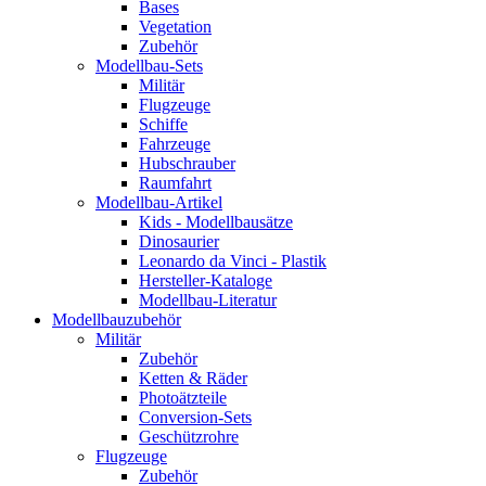
Bases
Vegetation
Zubehör
Modellbau-Sets
Militär
Flugzeuge
Schiffe
Fahrzeuge
Hubschrauber
Raumfahrt
Modellbau-Artikel
Kids - Modellbausätze
Dinosaurier
Leonardo da Vinci - Plastik
Hersteller-Kataloge
Modellbau-Literatur
Modellbauzubehör
Militär
Zubehör
Ketten & Räder
Photoätzteile
Conversion-Sets
Geschützrohre
Flugzeuge
Zubehör