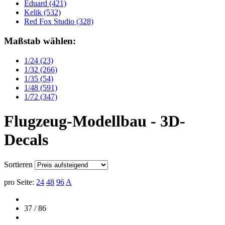
Eduard
(421)
Kelik
(532)
Red Fox Studio
(328)
Maßstab wählen:
1/24
(23)
1/32
(266)
1/35
(54)
1/48
(591)
1/72
(347)
Flugzeug-Modellbau - 3D-
Decals
Sortieren
pro Seite:
24
48
96
A
37 / 86