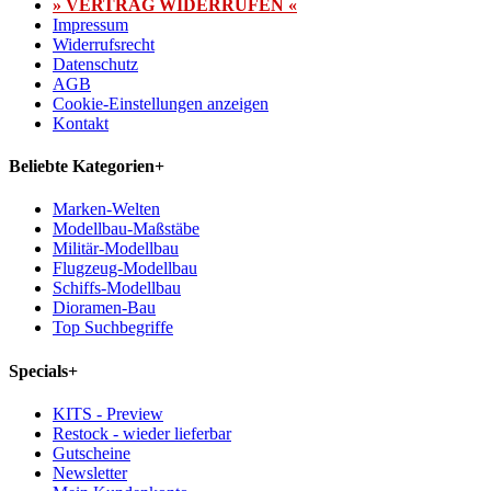
» VERTRAG WIDERRUFEN «
Impressum
Widerrufsrecht
Datenschutz
AGB
Cookie-Einstellungen anzeigen
Kontakt
Beliebte Kategorien
+
Marken-Welten
Modellbau-Maßstäbe
Militär-Modellbau
Flugzeug-Modellbau
Schiffs-Modellbau
Dioramen-Bau
Top Suchbegriffe
Specials
+
KITS - Preview
Restock - wieder lieferbar
Gutscheine
Newsletter