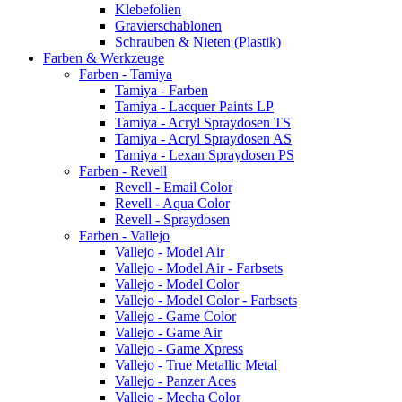
Klebefolien
Gravierschablonen
Schrauben & Nieten (Plastik)
Farben & Werkzeuge
Farben - Tamiya
Tamiya - Farben
Tamiya - Lacquer Paints LP
Tamiya - Acryl Spraydosen TS
Tamiya - Acryl Spraydosen AS
Tamiya - Lexan Spraydosen PS
Farben - Revell
Revell - Email Color
Revell - Aqua Color
Revell - Spraydosen
Farben - Vallejo
Vallejo - Model Air
Vallejo - Model Air - Farbsets
Vallejo - Model Color
Vallejo - Model Color - Farbsets
Vallejo - Game Color
Vallejo - Game Air
Vallejo - Game Xpress
Vallejo - True Metallic Metal
Vallejo - Panzer Aces
Vallejo - Mecha Color