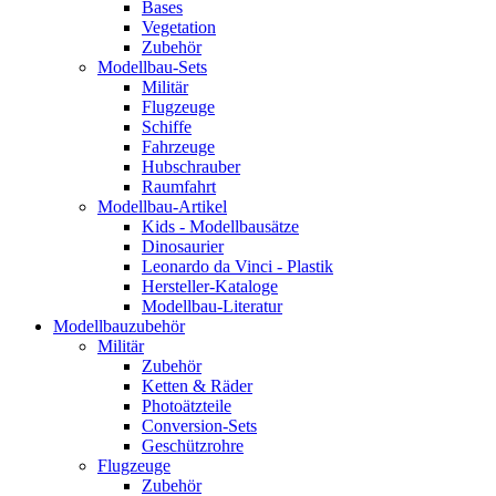
Bases
Vegetation
Zubehör
Modellbau-Sets
Militär
Flugzeuge
Schiffe
Fahrzeuge
Hubschrauber
Raumfahrt
Modellbau-Artikel
Kids - Modellbausätze
Dinosaurier
Leonardo da Vinci - Plastik
Hersteller-Kataloge
Modellbau-Literatur
Modellbauzubehör
Militär
Zubehör
Ketten & Räder
Photoätzteile
Conversion-Sets
Geschützrohre
Flugzeuge
Zubehör