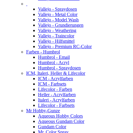
Vallejo - Spraydosen
Vallejo - Metal Color
Vallejo - Model Wash
Vallejo - Grundierungen
Vallejo - Weathering
Vallejo - Traincolor
Vallejo - Hilfsmittel
Vallejo - Premium RC-Color
Farben - Humbrol
Humbrol - Email
Humbrol - Acryl
Humbrol - Spraydosen
ICM, Italeri, Heller & Lifecolor
ICM - Acrylfarben
ICM - Farbsets
Lifecolor - Farben
Heller - Acrylfarben
Italeri - Acrylfarben
Lifecolor - Farbsets
Mr Hobby-Gunze
Aqueous Hobby Colors
Aqueous Gundam Color
Gundam Color
Mr. Color Spray