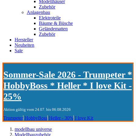
Modellhäuser
Zubehör
Anlagenbau
Elektroteile
Bäume & Büsche
Geländematten
Zubehör
Hersteller
Neuheiten
Sale
Sommer-Sale 2026 - Trumpeter *
HobbyBoss * Heller * I love Kit -
25%
Aktion gültig vom 24.07. bis 06.08.2026
Trumpeter
HobbyBoss
Heller - 30%
I love Kit
modellbau universe
Modellbauzubehör