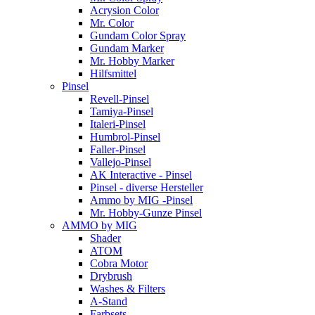
Acrysion Color
Mr. Color
Gundam Color Spray
Gundam Marker
Mr. Hobby Marker
Hilfsmittel
Pinsel
Revell-Pinsel
Tamiya-Pinsel
Italeri-Pinsel
Humbrol-Pinsel
Faller-Pinsel
Vallejo-Pinsel
AK Interactive - Pinsel
Pinsel - diverse Hersteller
Ammo by MIG -Pinsel
Mr. Hobby-Gunze Pinsel
AMMO by MIG
Shader
ATOM
Cobra Motor
Drybrush
Washes & Filters
A-Stand
Farbsets