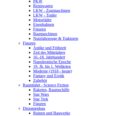
PKW
Rennwagen
LKW - Zugmaschinen
LKW - Trailer
Motorräder
Eisenbahnen
Figuren
Baumaschinen
Nutzfahrzeuge & Traktoren
Figuren
Antike und Frühzeit
Zeit des Mittelalters
16.-18. Jahrhundert
Napoleonische Epoche
19. Jh. bis 1. Weltkrieg
Moderne (1918 - heute)
Fantasy und Erotik
Zubehör
Raumfahrt - Science Fiction
Raketen, Raumschiffe
Star Wars
Star Trek
Figuren
Dioramenbau
Ruinen und Bauwerke