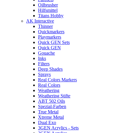
Oilbrusher
Hilfsmittel
Titans Hobby
AK Interactive
Thinner
Quickmarkers
Playmarkers
Quick GEN Sets
Quick GEN
Gouache
Inks
Filters
Deep Shades
Sprays
Real Colors Markers
Real Colors
Weathering
Weathering Stifte
ABT 502 Oils
Spezial-Farben
True Metal
Xtreme Metal
Dual Exo
3GEN Acrylics - Sets