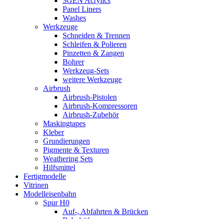
3GEN Acrylics
Panel Liners
Washes
Werkzeuge
Schneiden & Trennen
Schleifen & Polieren
Pinzetten & Zangen
Bohrer
Werkzeug-Sets
weitere Werkzeuge
Airbrush
Airbrush-Pistolen
Airbrush-Kompressoren
Airbrush-Zubehör
Maskingtapes
Kleber
Grundierungen
Pigmente & Texturen
Weathering Sets
Hilfsmittel
Fertigmodelle
Vitrinen
Modelleisenbahn
Spur H0
Auf-, Abfahrten & Brücken