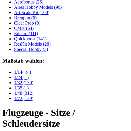
Aerobonus
(26)
Aires Hobby Models
(90)
Art Scale Kit
(100)
Brengun
(6)
Clear Prop
(8)
CMK
(64)
Eduard
(111)
Quickboost
(141)
ResKit Models
(28)
Special Hobby
(3)
Maßstab wählen:
1/144
(4)
1/24
(1)
1/32
(130)
1/35
(1)
1/48
(312)
1/72
(129)
Flugzeuge - Sitze /
Schleudersitze