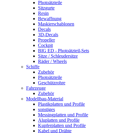
Photoätzteile
Sitzgurte
Resin
Bewaffnung
Maskierschablonen
Decals
3D-Decals
Propeller
Cockpit
BIG ED - Photoätzteil-Sets
Sitze / Schleudersitze
Räder / Wheels
Schiffe
Zubehör
Photoätzteile
Geschützrohre
Fahrzeuge
Zubehör
Modellbau-Material
Plastikplatten und Profile
sonstiges
Messingplatten und Profile
Aluplatten und Profile
Kupferplatten und Profile
Kabel und Drähte