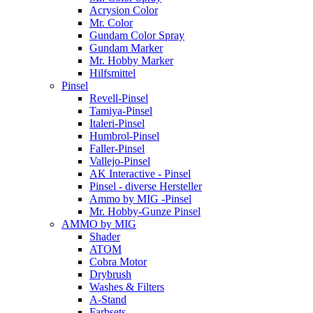
Acrysion Color
Mr. Color
Gundam Color Spray
Gundam Marker
Mr. Hobby Marker
Hilfsmittel
Pinsel
Revell-Pinsel
Tamiya-Pinsel
Italeri-Pinsel
Humbrol-Pinsel
Faller-Pinsel
Vallejo-Pinsel
AK Interactive - Pinsel
Pinsel - diverse Hersteller
Ammo by MIG -Pinsel
Mr. Hobby-Gunze Pinsel
AMMO by MIG
Shader
ATOM
Cobra Motor
Drybrush
Washes & Filters
A-Stand
Farbsets