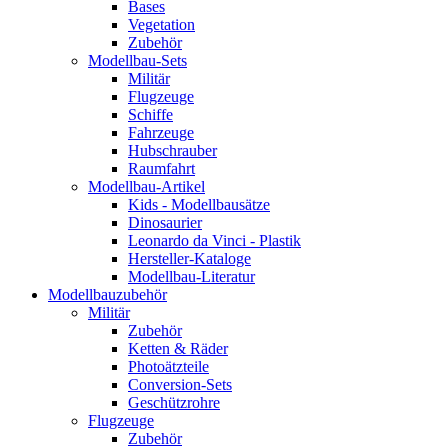
Bases
Vegetation
Zubehör
Modellbau-Sets
Militär
Flugzeuge
Schiffe
Fahrzeuge
Hubschrauber
Raumfahrt
Modellbau-Artikel
Kids - Modellbausätze
Dinosaurier
Leonardo da Vinci - Plastik
Hersteller-Kataloge
Modellbau-Literatur
Modellbauzubehör
Militär
Zubehör
Ketten & Räder
Photoätzteile
Conversion-Sets
Geschützrohre
Flugzeuge
Zubehör