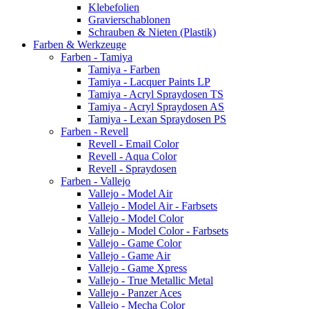
Klebefolien
Gravierschablonen
Schrauben & Nieten (Plastik)
Farben & Werkzeuge
Farben - Tamiya
Tamiya - Farben
Tamiya - Lacquer Paints LP
Tamiya - Acryl Spraydosen TS
Tamiya - Acryl Spraydosen AS
Tamiya - Lexan Spraydosen PS
Farben - Revell
Revell - Email Color
Revell - Aqua Color
Revell - Spraydosen
Farben - Vallejo
Vallejo - Model Air
Vallejo - Model Air - Farbsets
Vallejo - Model Color
Vallejo - Model Color - Farbsets
Vallejo - Game Color
Vallejo - Game Air
Vallejo - Game Xpress
Vallejo - True Metallic Metal
Vallejo - Panzer Aces
Vallejo - Mecha Color