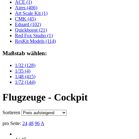
ACE
(1)
Aires
(406)
Art Scale Kit
(1)
CMK
(45)
Eduard
(102)
Quickboost
(21)
Red Fox Studio
(1)
ResKit Models
(114)
Maßstab wählen:
1/32
(128)
1/35
(4)
1/48
(415)
1/72
(144)
Flugzeuge - Cockpit
Sortieren
pro Seite:
24
48
96
A