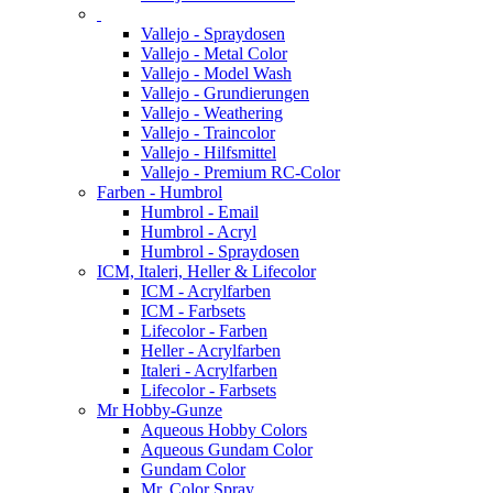
Vallejo - Spraydosen
Vallejo - Metal Color
Vallejo - Model Wash
Vallejo - Grundierungen
Vallejo - Weathering
Vallejo - Traincolor
Vallejo - Hilfsmittel
Vallejo - Premium RC-Color
Farben - Humbrol
Humbrol - Email
Humbrol - Acryl
Humbrol - Spraydosen
ICM, Italeri, Heller & Lifecolor
ICM - Acrylfarben
ICM - Farbsets
Lifecolor - Farben
Heller - Acrylfarben
Italeri - Acrylfarben
Lifecolor - Farbsets
Mr Hobby-Gunze
Aqueous Hobby Colors
Aqueous Gundam Color
Gundam Color
Mr. Color Spray