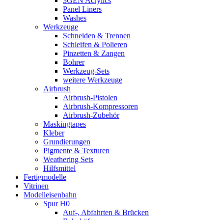
3GEN Acrylics
Panel Liners
Washes
Werkzeuge
Schneiden & Trennen
Schleifen & Polieren
Pinzetten & Zangen
Bohrer
Werkzeug-Sets
weitere Werkzeuge
Airbrush
Airbrush-Pistolen
Airbrush-Kompressoren
Airbrush-Zubehör
Maskingtapes
Kleber
Grundierungen
Pigmente & Texturen
Weathering Sets
Hilfsmittel
Fertigmodelle
Vitrinen
Modelleisenbahn
Spur H0
Auf-, Abfahrten & Brücken