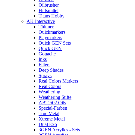
Oilbrusher
Hilfsmittel
Titans Hobby
AK Interactive
Thinner
Quickmarkers
Playmarkers
Quick GEN Sets
Quick GEN
Gouache
Inks
Filters
Deep Shades
Sprays
Real Colors Markers
Real Colors
Weathering
Weathering Stifte
ABT 502 Oils
Spezial-Farben
True Metal
Xtreme Metal
Dual Exo
3GEN Acrylics - Sets