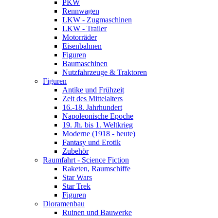
PKW
Rennwagen
LKW - Zugmaschinen
LKW - Trailer
Motorräder
Eisenbahnen
Figuren
Baumaschinen
Nutzfahrzeuge & Traktoren
Figuren
Antike und Frühzeit
Zeit des Mittelalters
16.-18. Jahrhundert
Napoleonische Epoche
19. Jh. bis 1. Weltkrieg
Moderne (1918 - heute)
Fantasy und Erotik
Zubehör
Raumfahrt - Science Fiction
Raketen, Raumschiffe
Star Wars
Star Trek
Figuren
Dioramenbau
Ruinen und Bauwerke