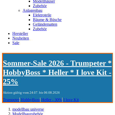
Modellhäuser
Zubehör
Anlagenbau
Elektroteile
Bäume & Büsche
Geländematten
Zubehör
Hersteller
Neuheiten
Sale
Sommer-Sale 2026 - Trumpeter *
HobbyBoss * Heller * I love Kit -
25%
Aktion gültig vom 24.07. bis 06.08.2026
Trumpeter
HobbyBoss
Heller - 30%
I love Kit
modellbau universe
Modellbauzubehör