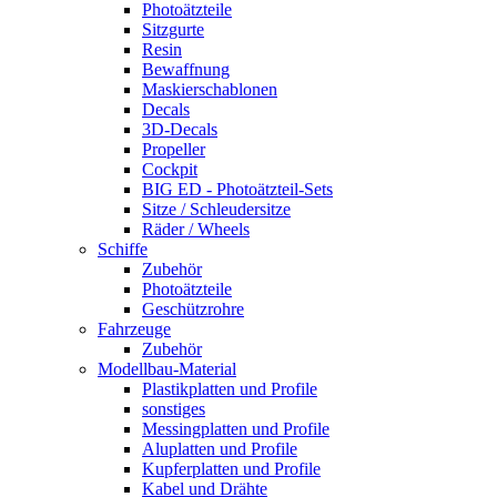
Photoätzteile
Sitzgurte
Resin
Bewaffnung
Maskierschablonen
Decals
3D-Decals
Propeller
Cockpit
BIG ED - Photoätzteil-Sets
Sitze / Schleudersitze
Räder / Wheels
Schiffe
Zubehör
Photoätzteile
Geschützrohre
Fahrzeuge
Zubehör
Modellbau-Material
Plastikplatten und Profile
sonstiges
Messingplatten und Profile
Aluplatten und Profile
Kupferplatten und Profile
Kabel und Drähte