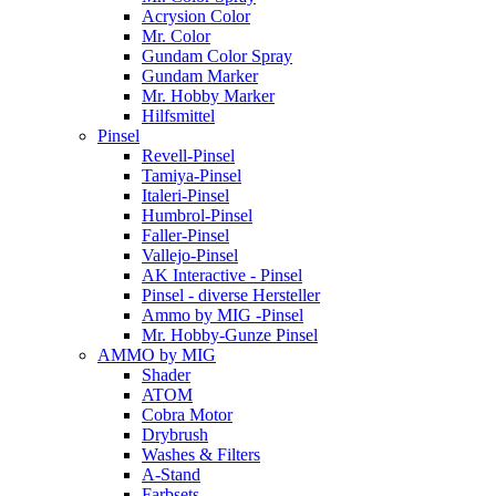
Acrysion Color
Mr. Color
Gundam Color Spray
Gundam Marker
Mr. Hobby Marker
Hilfsmittel
Pinsel
Revell-Pinsel
Tamiya-Pinsel
Italeri-Pinsel
Humbrol-Pinsel
Faller-Pinsel
Vallejo-Pinsel
AK Interactive - Pinsel
Pinsel - diverse Hersteller
Ammo by MIG -Pinsel
Mr. Hobby-Gunze Pinsel
AMMO by MIG
Shader
ATOM
Cobra Motor
Drybrush
Washes & Filters
A-Stand
Farbsets