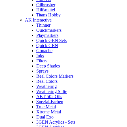
Oilbrusher
Hilfsmittel
Titans Hobby
AK Interactive
Thinner
Quickmarkers
Playmarkers
Quick GEN Sets
Quick GEN
Gouache
Inks
Filters
Deep Shades
Sprays
Real Colors Markers
Real Colors
Weathering
Weathering Stifte
ABT 502 Oils
Spezial-Farben
True Metal
Xtreme Metal
Dual Exo
3GEN Acrylics - Sets