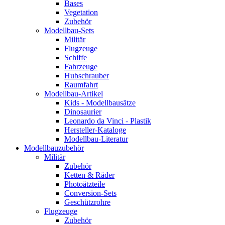
Bases
Vegetation
Zubehör
Modellbau-Sets
Militär
Flugzeuge
Schiffe
Fahrzeuge
Hubschrauber
Raumfahrt
Modellbau-Artikel
Kids - Modellbausätze
Dinosaurier
Leonardo da Vinci - Plastik
Hersteller-Kataloge
Modellbau-Literatur
Modellbauzubehör
Militär
Zubehör
Ketten & Räder
Photoätzteile
Conversion-Sets
Geschützrohre
Flugzeuge
Zubehör