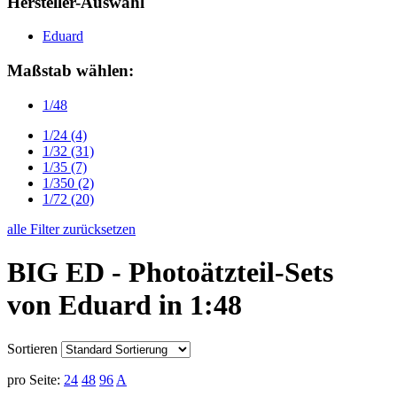
Hersteller-Auswahl
Eduard
Maßstab wählen:
1/48
1/24
(4)
1/32
(31)
1/35
(7)
1/350
(2)
1/72
(20)
alle Filter zurücksetzen
BIG ED - Photoätzteil-Sets
von Eduard in 1:48
Sortieren
pro Seite:
24
48
96
A