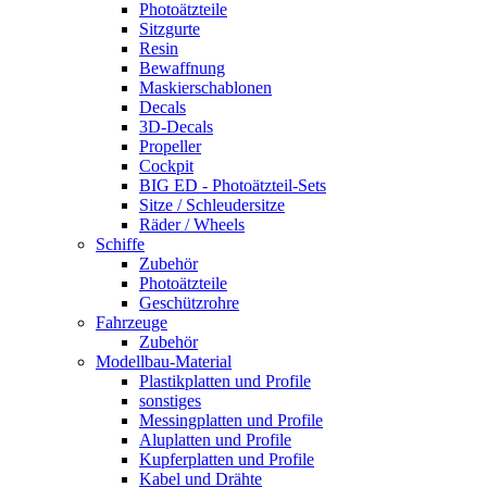
Photoätzteile
Sitzgurte
Resin
Bewaffnung
Maskierschablonen
Decals
3D-Decals
Propeller
Cockpit
BIG ED - Photoätzteil-Sets
Sitze / Schleudersitze
Räder / Wheels
Schiffe
Zubehör
Photoätzteile
Geschützrohre
Fahrzeuge
Zubehör
Modellbau-Material
Plastikplatten und Profile
sonstiges
Messingplatten und Profile
Aluplatten und Profile
Kupferplatten und Profile
Kabel und Drähte