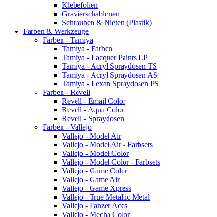
Klebefolien
Gravierschablonen
Schrauben & Nieten (Plastik)
Farben & Werkzeuge
Farben - Tamiya
Tamiya - Farben
Tamiya - Lacquer Paints LP
Tamiya - Acryl Spraydosen TS
Tamiya - Acryl Spraydosen AS
Tamiya - Lexan Spraydosen PS
Farben - Revell
Revell - Email Color
Revell - Aqua Color
Revell - Spraydosen
Farben - Vallejo
Vallejo - Model Air
Vallejo - Model Air - Farbsets
Vallejo - Model Color
Vallejo - Model Color - Farbsets
Vallejo - Game Color
Vallejo - Game Air
Vallejo - Game Xpress
Vallejo - True Metallic Metal
Vallejo - Panzer Aces
Vallejo - Mecha Color