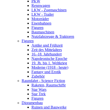
PKW
Rennwagen
LKW - Zugmaschinen
LKW - Trailer
Motorräder
Eisenbahnen
Figuren
Baumaschinen
Nutzfahrzeuge & Traktoren
Figuren
Antike und Frühzeit
Zeit des Mittelalters
16.-18. Jahrhundert
Napoleonische Epoche
19. Jh. bis 1. Weltkrieg
Moderne (1918 - heute)
Fantasy und Erotik
Zubehör
Raumfahrt - Science Fiction
Raketen, Raumschiffe
Star Wars
Star Trek
Figuren
Dioramenbau
Ruinen und Bauwerke