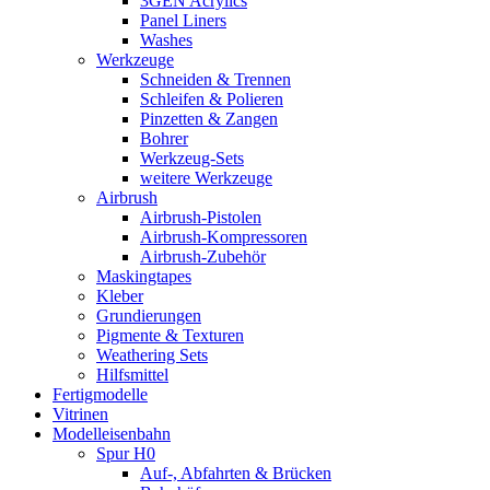
3GEN Acrylics
Panel Liners
Washes
Werkzeuge
Schneiden & Trennen
Schleifen & Polieren
Pinzetten & Zangen
Bohrer
Werkzeug-Sets
weitere Werkzeuge
Airbrush
Airbrush-Pistolen
Airbrush-Kompressoren
Airbrush-Zubehör
Maskingtapes
Kleber
Grundierungen
Pigmente & Texturen
Weathering Sets
Hilfsmittel
Fertigmodelle
Vitrinen
Modelleisenbahn
Spur H0
Auf-, Abfahrten & Brücken