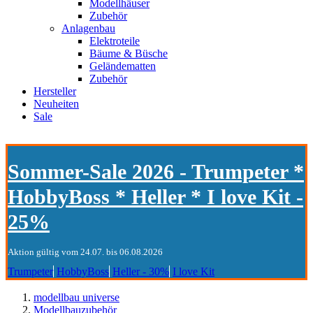
Modellhäuser
Zubehör
Anlagenbau
Elektroteile
Bäume & Büsche
Geländematten
Zubehör
Hersteller
Neuheiten
Sale
Sommer-Sale 2026 - Trumpeter *
HobbyBoss * Heller * I love Kit -
25%
Aktion gültig vom 24.07. bis 06.08.2026
Trumpeter
HobbyBoss
Heller - 30%
I love Kit
modellbau universe
Modellbauzubehör