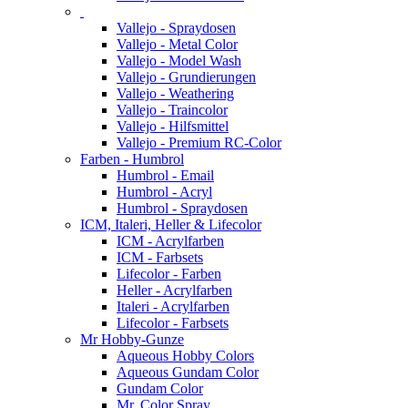
Vallejo - Spraydosen
Vallejo - Metal Color
Vallejo - Model Wash
Vallejo - Grundierungen
Vallejo - Weathering
Vallejo - Traincolor
Vallejo - Hilfsmittel
Vallejo - Premium RC-Color
Farben - Humbrol
Humbrol - Email
Humbrol - Acryl
Humbrol - Spraydosen
ICM, Italeri, Heller & Lifecolor
ICM - Acrylfarben
ICM - Farbsets
Lifecolor - Farben
Heller - Acrylfarben
Italeri - Acrylfarben
Lifecolor - Farbsets
Mr Hobby-Gunze
Aqueous Hobby Colors
Aqueous Gundam Color
Gundam Color
Mr. Color Spray