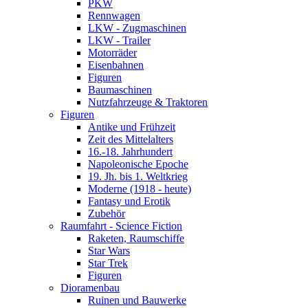
PKW
Rennwagen
LKW - Zugmaschinen
LKW - Trailer
Motorräder
Eisenbahnen
Figuren
Baumaschinen
Nutzfahrzeuge & Traktoren
Figuren
Antike und Frühzeit
Zeit des Mittelalters
16.-18. Jahrhundert
Napoleonische Epoche
19. Jh. bis 1. Weltkrieg
Moderne (1918 - heute)
Fantasy und Erotik
Zubehör
Raumfahrt - Science Fiction
Raketen, Raumschiffe
Star Wars
Star Trek
Figuren
Dioramenbau
Ruinen und Bauwerke