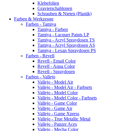
Klebefolien
Gravierschablonen
Schrauben & Nieten (Plastik)
Farben & Werkzeuge
Farben - Tamiya
Tamiya - Farben
Tamiya - Lacquer Paints LP
Tamiya - Acryl Spraydosen TS
Tamiya - Acryl Spraydosen AS
Tamiya - Lexan Spraydosen PS
Farben - Revell
Revell - Email Color
Revell - Aqua Color
Revell - Spraydosen
Farben - Vallejo
Vallejo - Model Air
Vallejo - Model Air - Farbsets
Vallejo - Model Color
Vallejo - Model Color - Farbsets
Vallejo - Game Color
Vallejo - Game Air
Vallejo - Game Xpress
Vallejo - True Metallic Metal
Vallejo - Panzer Aces
Vallejo - Mecha Color