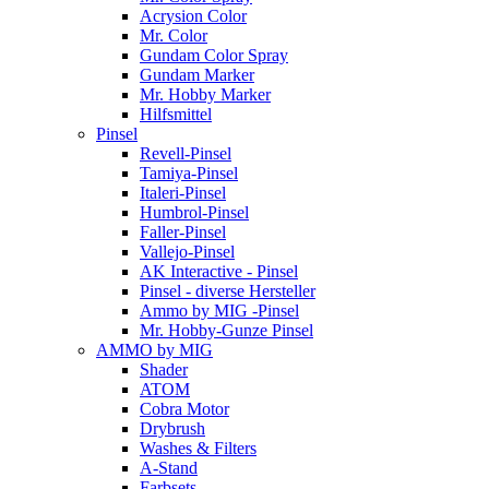
Acrysion Color
Mr. Color
Gundam Color Spray
Gundam Marker
Mr. Hobby Marker
Hilfsmittel
Pinsel
Revell-Pinsel
Tamiya-Pinsel
Italeri-Pinsel
Humbrol-Pinsel
Faller-Pinsel
Vallejo-Pinsel
AK Interactive - Pinsel
Pinsel - diverse Hersteller
Ammo by MIG -Pinsel
Mr. Hobby-Gunze Pinsel
AMMO by MIG
Shader
ATOM
Cobra Motor
Drybrush
Washes & Filters
A-Stand
Farbsets