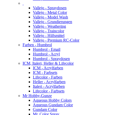
Vallejo - Spraydosen
Vallejo - Metal Color
Vallejo - Model Wash
Vallejo - Grundierungen
Vallejo - Weathering
Vallejo - Traincolor
Vallejo - Hilfsmittel
Vallejo - Premium RC-Color
Farben - Humbrol
Humbrol - Email
Humbrol - Acryl
Humbrol - Spraydosen
ICM, Italeri, Heller & Lifecolor
ICM - Acrylfarben
ICM - Farbsets
Lifecolor - Farben
Heller - Acrylfarben
Italeri - Acrylfarben
Lifecolor - Farbsets
Mr Hobby-Gunze
Aqueous Hobby Colors
Aqueous Gundam Color
Gundam Color
Mr. Color Spray