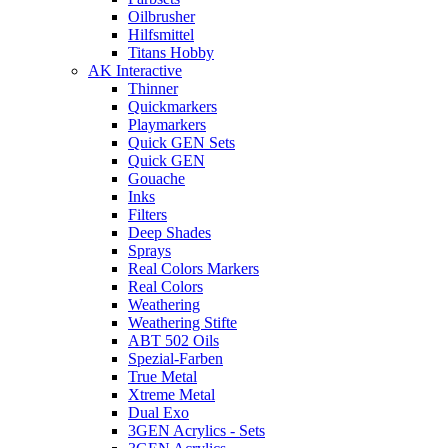
Oilbrusher
Hilfsmittel
Titans Hobby
AK Interactive
Thinner
Quickmarkers
Playmarkers
Quick GEN Sets
Quick GEN
Gouache
Inks
Filters
Deep Shades
Sprays
Real Colors Markers
Real Colors
Weathering
Weathering Stifte
ABT 502 Oils
Spezial-Farben
True Metal
Xtreme Metal
Dual Exo
3GEN Acrylics - Sets