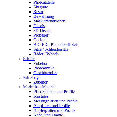
Photoätzteile
Sitzgurte
Resin
Bewaffnung
Maskierschablonen
Decals
3D-Decals
Propeller
Cockpit
BIG ED - Photoätzteil-Sets
Sitze / Schleudersitze
Räder / Wheels
Schiffe
Zubehör
Photoätzteile
Geschützrohre
Fahrzeuge
Zubehör
Modellbau-Material
Plastikplatten und Profile
sonstiges
Messingplatten und Profile
Aluplatten und Profile
Kupferplatten und Profile
Kabel und Drähte