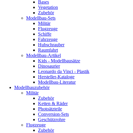
Bases
Vegetation
Zubehör
Modellbau-Sets
Militär
Flugzeuge
Schiffe
Fahrzeuge
Hubschrauber
Raumfahrt
Modellbau-Artikel
Kids - Modellbausätze
Dinosaurier
Leonardo da Vinci - Plastik
Hersteller-Kataloge
Modellbau-Literatur
Modellbauzubehör
Militär
Zubehör
Ketten & Räder
Photoätzteile
Conversion-Sets
Geschützrohre
Flugzeuge
Zubehör