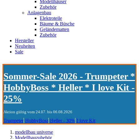
Modellhäuser
Zubehör
Anlagenbau
Elektroteile
Bäume & Büsche
Geländematten
Zubehör
Hersteller
Neuheiten
Sale
Sommer-Sale 2026 - Trumpeter *
HobbyBoss * Heller * I love Kit -
25%
Aktion gültig vom 24.07. bis 06.08.2026
Trumpeter
HobbyBoss
Heller - 30%
I love Kit
modellbau universe
Modellbauzubehör