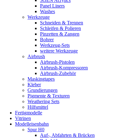
3GEN Acrylics
Panel Liners
Washes
Werkzeuge
Schneiden & Trennen
Schleifen & Polieren
Pinzetten & Zangen
Bohrer
Werkzeug-Sets
weitere Werkzeuge
Airbrush
Airbrush-Pistolen
Airbrush-Kompressoren
Airbrush-Zubehör
Maskingtapes
Kleber
Grundierungen
Pigmente & Texturen
Weathering Sets
Hilfsmittel
Fertigmodelle
Vitrinen
Modelleisenbahn
Spur H0
Auf-, Abfahrten & Brücken