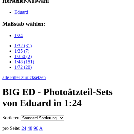
Hersteller-Auswahl
Eduard
Maßstab wählen:
1/24
1/32
(31)
1/35
(7)
1/350
(2)
1/48
(151)
1/72
(20)
alle Filter zurücksetzen
BIG ED - Photoätzteil-Sets
von Eduard in 1:24
Sortieren
pro Seite:
24
48
96
A