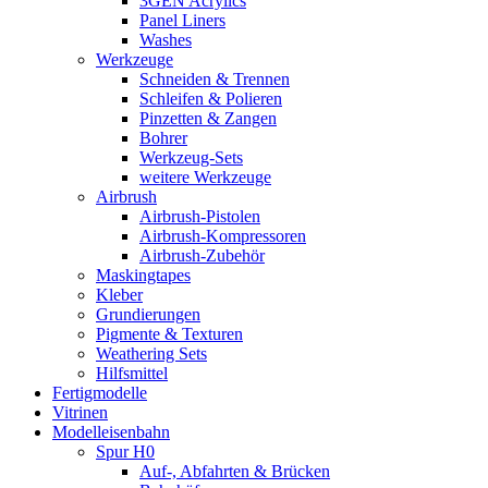
3GEN Acrylics
Panel Liners
Washes
Werkzeuge
Schneiden & Trennen
Schleifen & Polieren
Pinzetten & Zangen
Bohrer
Werkzeug-Sets
weitere Werkzeuge
Airbrush
Airbrush-Pistolen
Airbrush-Kompressoren
Airbrush-Zubehör
Maskingtapes
Kleber
Grundierungen
Pigmente & Texturen
Weathering Sets
Hilfsmittel
Fertigmodelle
Vitrinen
Modelleisenbahn
Spur H0
Auf-, Abfahrten & Brücken