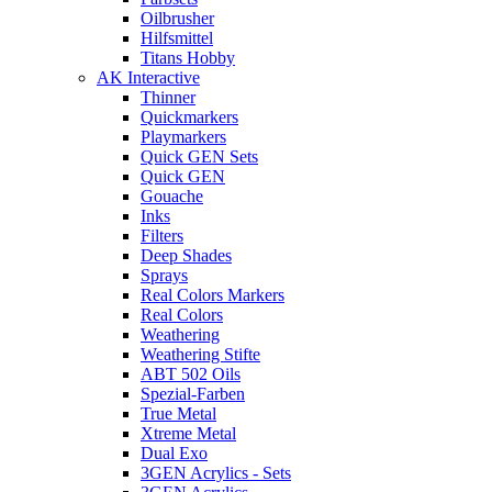
Oilbrusher
Hilfsmittel
Titans Hobby
AK Interactive
Thinner
Quickmarkers
Playmarkers
Quick GEN Sets
Quick GEN
Gouache
Inks
Filters
Deep Shades
Sprays
Real Colors Markers
Real Colors
Weathering
Weathering Stifte
ABT 502 Oils
Spezial-Farben
True Metal
Xtreme Metal
Dual Exo
3GEN Acrylics - Sets