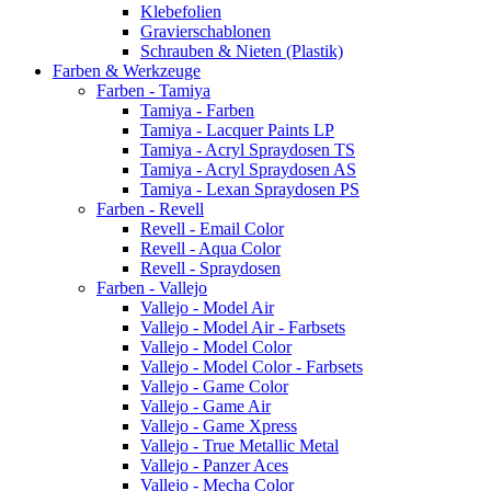
Klebefolien
Gravierschablonen
Schrauben & Nieten (Plastik)
Farben & Werkzeuge
Farben - Tamiya
Tamiya - Farben
Tamiya - Lacquer Paints LP
Tamiya - Acryl Spraydosen TS
Tamiya - Acryl Spraydosen AS
Tamiya - Lexan Spraydosen PS
Farben - Revell
Revell - Email Color
Revell - Aqua Color
Revell - Spraydosen
Farben - Vallejo
Vallejo - Model Air
Vallejo - Model Air - Farbsets
Vallejo - Model Color
Vallejo - Model Color - Farbsets
Vallejo - Game Color
Vallejo - Game Air
Vallejo - Game Xpress
Vallejo - True Metallic Metal
Vallejo - Panzer Aces
Vallejo - Mecha Color