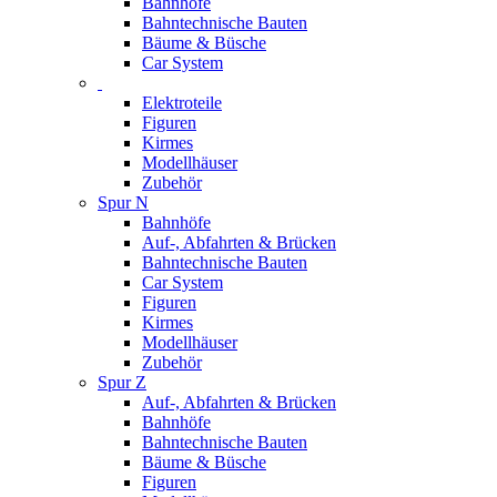
Bahnhöfe
Bahntechnische Bauten
Bäume & Büsche
Car System
Elektroteile
Figuren
Kirmes
Modellhäuser
Zubehör
Spur N
Bahnhöfe
Auf-, Abfahrten & Brücken
Bahntechnische Bauten
Car System
Figuren
Kirmes
Modellhäuser
Zubehör
Spur Z
Auf-, Abfahrten & Brücken
Bahnhöfe
Bahntechnische Bauten
Bäume & Büsche
Figuren