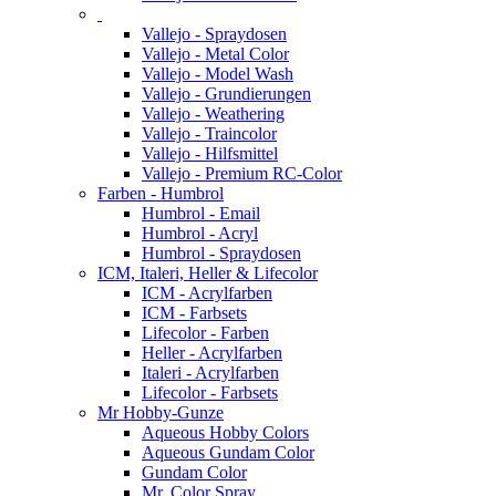
Vallejo - Spraydosen
Vallejo - Metal Color
Vallejo - Model Wash
Vallejo - Grundierungen
Vallejo - Weathering
Vallejo - Traincolor
Vallejo - Hilfsmittel
Vallejo - Premium RC-Color
Farben - Humbrol
Humbrol - Email
Humbrol - Acryl
Humbrol - Spraydosen
ICM, Italeri, Heller & Lifecolor
ICM - Acrylfarben
ICM - Farbsets
Lifecolor - Farben
Heller - Acrylfarben
Italeri - Acrylfarben
Lifecolor - Farbsets
Mr Hobby-Gunze
Aqueous Hobby Colors
Aqueous Gundam Color
Gundam Color
Mr. Color Spray