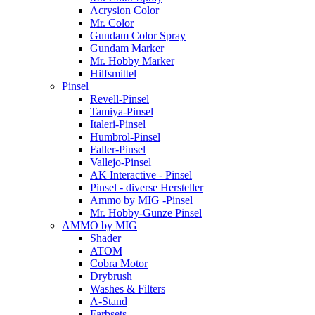
Acrysion Color
Mr. Color
Gundam Color Spray
Gundam Marker
Mr. Hobby Marker
Hilfsmittel
Pinsel
Revell-Pinsel
Tamiya-Pinsel
Italeri-Pinsel
Humbrol-Pinsel
Faller-Pinsel
Vallejo-Pinsel
AK Interactive - Pinsel
Pinsel - diverse Hersteller
Ammo by MIG -Pinsel
Mr. Hobby-Gunze Pinsel
AMMO by MIG
Shader
ATOM
Cobra Motor
Drybrush
Washes & Filters
A-Stand
Farbsets