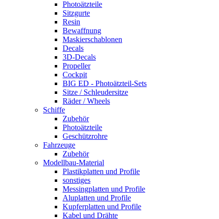
Photoätzteile
Sitzgurte
Resin
Bewaffnung
Maskierschablonen
Decals
3D-Decals
Propeller
Cockpit
BIG ED - Photoätzteil-Sets
Sitze / Schleudersitze
Räder / Wheels
Schiffe
Zubehör
Photoätzteile
Geschützrohre
Fahrzeuge
Zubehör
Modellbau-Material
Plastikplatten und Profile
sonstiges
Messingplatten und Profile
Aluplatten und Profile
Kupferplatten und Profile
Kabel und Drähte