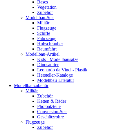
Bases
Vegetation
Zubehör
Modellbau-Sets
Militär
Flugzeuge
Schiffe
Fahrzeuge
Hubschrauber
Raumfahrt
Modellbau-Artikel
Kids - Modellbausätze
Dinosaurier
Leonardo da Vinci - Plastik
Hersteller-Kataloge
Modellbau-Literatur
Modellbauzubehör
Militär
Zubehör
Ketten & Räder
Photoätzteile
Conversion-Sets
Geschützrohre
Flugzeuge
Zubehör