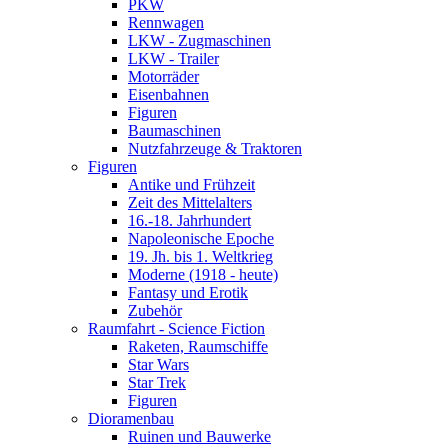
PKW
Rennwagen
LKW - Zugmaschinen
LKW - Trailer
Motorräder
Eisenbahnen
Figuren
Baumaschinen
Nutzfahrzeuge & Traktoren
Figuren
Antike und Frühzeit
Zeit des Mittelalters
16.-18. Jahrhundert
Napoleonische Epoche
19. Jh. bis 1. Weltkrieg
Moderne (1918 - heute)
Fantasy und Erotik
Zubehör
Raumfahrt - Science Fiction
Raketen, Raumschiffe
Star Wars
Star Trek
Figuren
Dioramenbau
Ruinen und Bauwerke