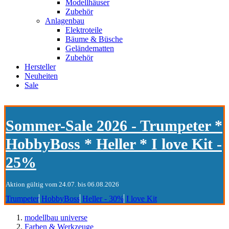
Modellhäuser
Zubehör
Anlagenbau
Elektroteile
Bäume & Büsche
Geländematten
Zubehör
Hersteller
Neuheiten
Sale
Sommer-Sale 2026 - Trumpeter *
HobbyBoss * Heller * I love Kit -
25%
Aktion gültig vom 24.07. bis 06.08.2026
Trumpeter
HobbyBoss
Heller - 30%
I love Kit
modellbau universe
Farben & Werkzeuge