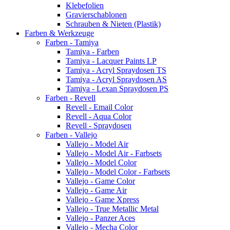
Klebefolien
Gravierschablonen
Schrauben & Nieten (Plastik)
Farben & Werkzeuge
Farben - Tamiya
Tamiya - Farben
Tamiya - Lacquer Paints LP
Tamiya - Acryl Spraydosen TS
Tamiya - Acryl Spraydosen AS
Tamiya - Lexan Spraydosen PS
Farben - Revell
Revell - Email Color
Revell - Aqua Color
Revell - Spraydosen
Farben - Vallejo
Vallejo - Model Air
Vallejo - Model Air - Farbsets
Vallejo - Model Color
Vallejo - Model Color - Farbsets
Vallejo - Game Color
Vallejo - Game Air
Vallejo - Game Xpress
Vallejo - True Metallic Metal
Vallejo - Panzer Aces
Vallejo - Mecha Color