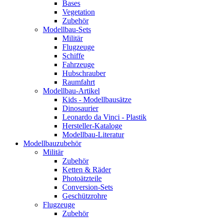
Bases
Vegetation
Zubehör
Modellbau-Sets
Militär
Flugzeuge
Schiffe
Fahrzeuge
Hubschrauber
Raumfahrt
Modellbau-Artikel
Kids - Modellbausätze
Dinosaurier
Leonardo da Vinci - Plastik
Hersteller-Kataloge
Modellbau-Literatur
Modellbauzubehör
Militär
Zubehör
Ketten & Räder
Photoätzteile
Conversion-Sets
Geschützrohre
Flugzeuge
Zubehör