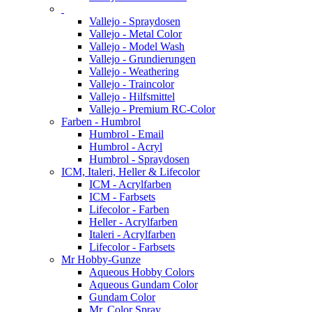
Vallejo - Spraydosen
Vallejo - Metal Color
Vallejo - Model Wash
Vallejo - Grundierungen
Vallejo - Weathering
Vallejo - Traincolor
Vallejo - Hilfsmittel
Vallejo - Premium RC-Color
Farben - Humbrol
Humbrol - Email
Humbrol - Acryl
Humbrol - Spraydosen
ICM, Italeri, Heller & Lifecolor
ICM - Acrylfarben
ICM - Farbsets
Lifecolor - Farben
Heller - Acrylfarben
Italeri - Acrylfarben
Lifecolor - Farbsets
Mr Hobby-Gunze
Aqueous Hobby Colors
Aqueous Gundam Color
Gundam Color
Mr. Color Spray