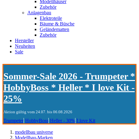
Modellhäuser
Zubehör
Anlagenbau
Elektroteile
Bäume & Büsche
Geländematten
Zubehör
Hersteller
Neuheiten
Sale
Sommer-Sale 2026 - Trumpeter *
HobbyBoss * Heller * I love Kit -
25%
Aktion gültig vom 24.07. bis 06.08.2026
Trumpeter
HobbyBoss
Heller - 30%
I love Kit
modellbau universe
Modellbau-Marken