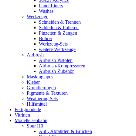
3GEN Acrylics
Panel Liners
Washes
Werkzeuge
Schneiden & Trennen
Schleifen & Polieren
Pinzetten & Zangen
Bohrer
Werkzeug-Sets
weitere Werkzeuge
Airbrush
Airbrush-Pistolen
Airbrush-Kompressoren
Airbrush-Zubehör
Maskingtapes
Kleber
Grundierungen
Pigmente & Texturen
Weathering Sets
Hilfsmittel
Fertigmodelle
Vitrinen
Modelleisenbahn
Spur H0
Auf-, Abfahrten & Brücken