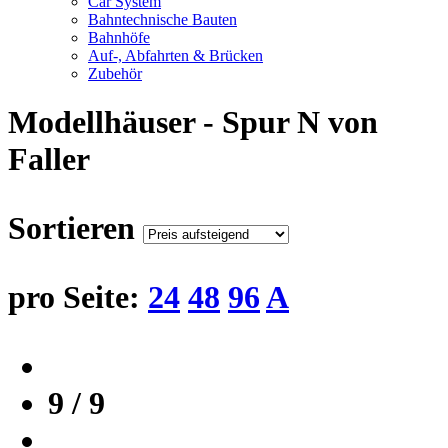
Car System
Bahntechnische Bauten
Bahnhöfe
Auf-, Abfahrten & Brücken
Zubehör
Modellhäuser - Spur N von
Faller
Sortieren
pro Seite:
24
48
96
A
9 / 9