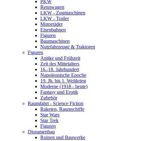
PKW
Rennwagen
LKW - Zugmaschinen
LKW - Trailer
Motorräder
Eisenbahnen
Figuren
Baumaschinen
Nutzfahrzeuge & Traktoren
Figuren
Antike und Frühzeit
Zeit des Mittelalters
16.-18. Jahrhundert
Napoleonische Epoche
19. Jh. bis 1. Weltkrieg
Moderne (1918 - heute)
Fantasy und Erotik
Zubehör
Raumfahrt - Science Fiction
Raketen, Raumschiffe
Star Wars
Star Trek
Figuren
Dioramenbau
Ruinen und Bauwerke