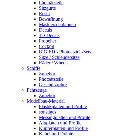
Photoätzteile
Sitzgurte
Resin
Bewaffnung
Maskierschablonen
Decals
3D-Decals
Propeller
Cockpit
BIG ED - Photoätzteil-Sets
Sitze / Schleudersitze
Räder / Wheels
Schiffe
Zubehör
Photoätzteile
Geschützrohre
Fahrzeuge
Zubehör
Modellbau-Material
Plastikplatten und Profile
sonstiges
Messingplatten und Profile
Aluplatten und Profile
Kupferplatten und Profile
Kabel und Drähte