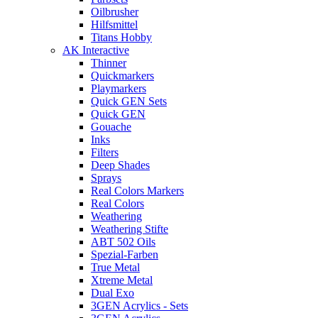
Oilbrusher
Hilfsmittel
Titans Hobby
AK Interactive
Thinner
Quickmarkers
Playmarkers
Quick GEN Sets
Quick GEN
Gouache
Inks
Filters
Deep Shades
Sprays
Real Colors Markers
Real Colors
Weathering
Weathering Stifte
ABT 502 Oils
Spezial-Farben
True Metal
Xtreme Metal
Dual Exo
3GEN Acrylics - Sets