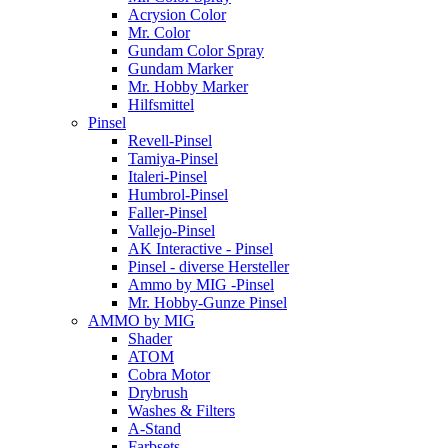
Acrysion Color
Mr. Color
Gundam Color Spray
Gundam Marker
Mr. Hobby Marker
Hilfsmittel
Pinsel
Revell-Pinsel
Tamiya-Pinsel
Italeri-Pinsel
Humbrol-Pinsel
Faller-Pinsel
Vallejo-Pinsel
AK Interactive - Pinsel
Pinsel - diverse Hersteller
Ammo by MIG -Pinsel
Mr. Hobby-Gunze Pinsel
AMMO by MIG
Shader
ATOM
Cobra Motor
Drybrush
Washes & Filters
A-Stand
Farbsets