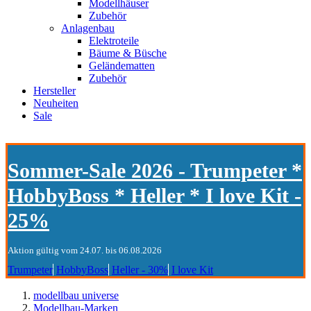
Modellhäuser
Zubehör
Anlagenbau
Elektroteile
Bäume & Büsche
Geländematten
Zubehör
Hersteller
Neuheiten
Sale
Sommer-Sale 2026 - Trumpeter *
HobbyBoss * Heller * I love Kit -
25%
Aktion gültig vom 24.07. bis 06.08.2026
Trumpeter
HobbyBoss
Heller - 30%
I love Kit
modellbau universe
Modellbau-Marken