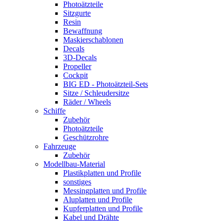
Photoätzteile
Sitzgurte
Resin
Bewaffnung
Maskierschablonen
Decals
3D-Decals
Propeller
Cockpit
BIG ED - Photoätzteil-Sets
Sitze / Schleudersitze
Räder / Wheels
Schiffe
Zubehör
Photoätzteile
Geschützrohre
Fahrzeuge
Zubehör
Modellbau-Material
Plastikplatten und Profile
sonstiges
Messingplatten und Profile
Aluplatten und Profile
Kupferplatten und Profile
Kabel und Drähte