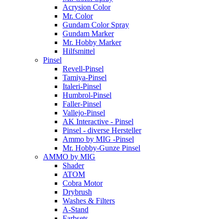
Acrysion Color
Mr. Color
Gundam Color Spray
Gundam Marker
Mr. Hobby Marker
Hilfsmittel
Pinsel
Revell-Pinsel
Tamiya-Pinsel
Italeri-Pinsel
Humbrol-Pinsel
Faller-Pinsel
Vallejo-Pinsel
AK Interactive - Pinsel
Pinsel - diverse Hersteller
Ammo by MIG -Pinsel
Mr. Hobby-Gunze Pinsel
AMMO by MIG
Shader
ATOM
Cobra Motor
Drybrush
Washes & Filters
A-Stand
Farbsets