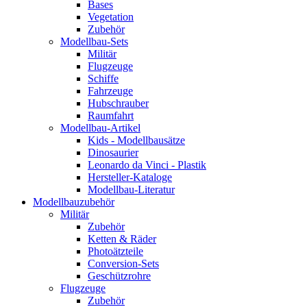
Bases
Vegetation
Zubehör
Modellbau-Sets
Militär
Flugzeuge
Schiffe
Fahrzeuge
Hubschrauber
Raumfahrt
Modellbau-Artikel
Kids - Modellbausätze
Dinosaurier
Leonardo da Vinci - Plastik
Hersteller-Kataloge
Modellbau-Literatur
Modellbauzubehör
Militär
Zubehör
Ketten & Räder
Photoätzteile
Conversion-Sets
Geschützrohre
Flugzeuge
Zubehör