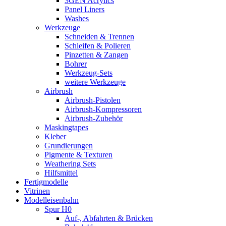
3GEN Acrylics
Panel Liners
Washes
Werkzeuge
Schneiden & Trennen
Schleifen & Polieren
Pinzetten & Zangen
Bohrer
Werkzeug-Sets
weitere Werkzeuge
Airbrush
Airbrush-Pistolen
Airbrush-Kompressoren
Airbrush-Zubehör
Maskingtapes
Kleber
Grundierungen
Pigmente & Texturen
Weathering Sets
Hilfsmittel
Fertigmodelle
Vitrinen
Modelleisenbahn
Spur H0
Auf-, Abfahrten & Brücken