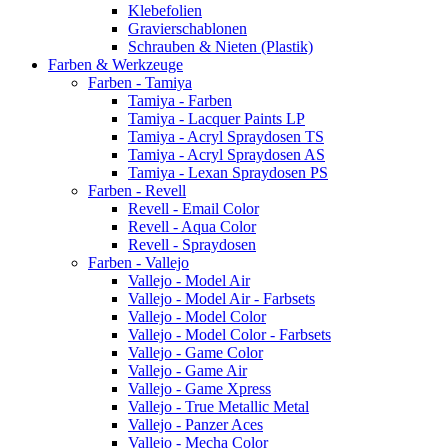
Klebefolien
Gravierschablonen
Schrauben & Nieten (Plastik)
Farben & Werkzeuge
Farben - Tamiya
Tamiya - Farben
Tamiya - Lacquer Paints LP
Tamiya - Acryl Spraydosen TS
Tamiya - Acryl Spraydosen AS
Tamiya - Lexan Spraydosen PS
Farben - Revell
Revell - Email Color
Revell - Aqua Color
Revell - Spraydosen
Farben - Vallejo
Vallejo - Model Air
Vallejo - Model Air - Farbsets
Vallejo - Model Color
Vallejo - Model Color - Farbsets
Vallejo - Game Color
Vallejo - Game Air
Vallejo - Game Xpress
Vallejo - True Metallic Metal
Vallejo - Panzer Aces
Vallejo - Mecha Color