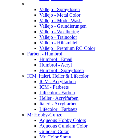
Vallejo - Spraydosen
Vallejo - Metal Color
Vallejo - Model Wash
Vallejo - Grundierungen
Vallejo - Weathering
Vallejo - Traincolor
Vallejo - Hilfsmittel
Vallejo - Premium RC-Color
Farben - Humbrol
Humbrol - Email
Humbrol - Acryl
Humbrol - Spraydosen
ICM, Italeri, Heller & Lifecolor
ICM - Acrylfarben
ICM - Farbsets
Lifecolor - Farben
Heller - Acrylfarben
Italeri - Acrylfarben
Lifecolor - Farbsets
Mr Hobby-Gunze
Aqueous Hobby Colors
Aqueous Gundam Color
Gundam Color
Mr. Color Spray