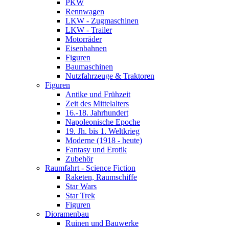
PKW
Rennwagen
LKW - Zugmaschinen
LKW - Trailer
Motorräder
Eisenbahnen
Figuren
Baumaschinen
Nutzfahrzeuge & Traktoren
Figuren
Antike und Frühzeit
Zeit des Mittelalters
16.-18. Jahrhundert
Napoleonische Epoche
19. Jh. bis 1. Weltkrieg
Moderne (1918 - heute)
Fantasy und Erotik
Zubehör
Raumfahrt - Science Fiction
Raketen, Raumschiffe
Star Wars
Star Trek
Figuren
Dioramenbau
Ruinen und Bauwerke