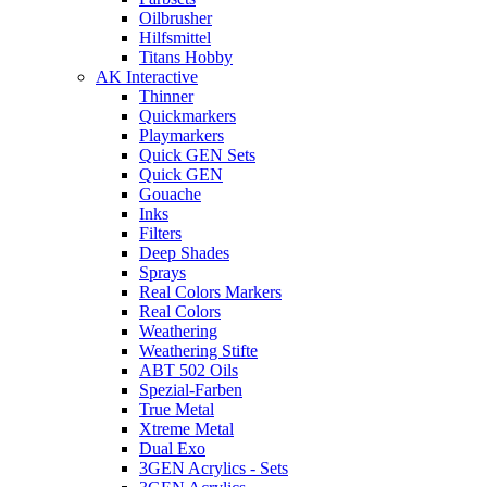
Oilbrusher
Hilfsmittel
Titans Hobby
AK Interactive
Thinner
Quickmarkers
Playmarkers
Quick GEN Sets
Quick GEN
Gouache
Inks
Filters
Deep Shades
Sprays
Real Colors Markers
Real Colors
Weathering
Weathering Stifte
ABT 502 Oils
Spezial-Farben
True Metal
Xtreme Metal
Dual Exo
3GEN Acrylics - Sets