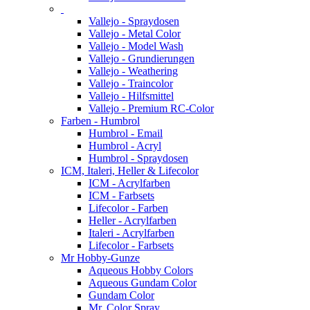
Vallejo - Spraydosen
Vallejo - Metal Color
Vallejo - Model Wash
Vallejo - Grundierungen
Vallejo - Weathering
Vallejo - Traincolor
Vallejo - Hilfsmittel
Vallejo - Premium RC-Color
Farben - Humbrol
Humbrol - Email
Humbrol - Acryl
Humbrol - Spraydosen
ICM, Italeri, Heller & Lifecolor
ICM - Acrylfarben
ICM - Farbsets
Lifecolor - Farben
Heller - Acrylfarben
Italeri - Acrylfarben
Lifecolor - Farbsets
Mr Hobby-Gunze
Aqueous Hobby Colors
Aqueous Gundam Color
Gundam Color
Mr. Color Spray