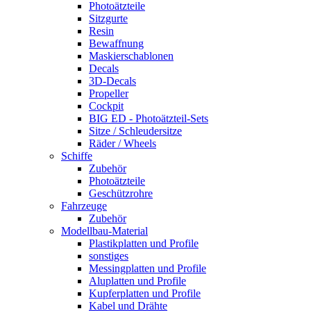
Photoätzteile
Sitzgurte
Resin
Bewaffnung
Maskierschablonen
Decals
3D-Decals
Propeller
Cockpit
BIG ED - Photoätzteil-Sets
Sitze / Schleudersitze
Räder / Wheels
Schiffe
Zubehör
Photoätzteile
Geschützrohre
Fahrzeuge
Zubehör
Modellbau-Material
Plastikplatten und Profile
sonstiges
Messingplatten und Profile
Aluplatten und Profile
Kupferplatten und Profile
Kabel und Drähte