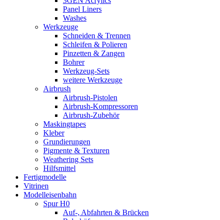
3GEN Acrylics
Panel Liners
Washes
Werkzeuge
Schneiden & Trennen
Schleifen & Polieren
Pinzetten & Zangen
Bohrer
Werkzeug-Sets
weitere Werkzeuge
Airbrush
Airbrush-Pistolen
Airbrush-Kompressoren
Airbrush-Zubehör
Maskingtapes
Kleber
Grundierungen
Pigmente & Texturen
Weathering Sets
Hilfsmittel
Fertigmodelle
Vitrinen
Modelleisenbahn
Spur H0
Auf-, Abfahrten & Brücken