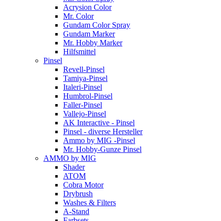
Acrysion Color
Mr. Color
Gundam Color Spray
Gundam Marker
Mr. Hobby Marker
Hilfsmittel
Pinsel
Revell-Pinsel
Tamiya-Pinsel
Italeri-Pinsel
Humbrol-Pinsel
Faller-Pinsel
Vallejo-Pinsel
AK Interactive - Pinsel
Pinsel - diverse Hersteller
Ammo by MIG -Pinsel
Mr. Hobby-Gunze Pinsel
AMMO by MIG
Shader
ATOM
Cobra Motor
Drybrush
Washes & Filters
A-Stand
Farbsets