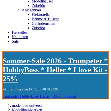
Modellhäuser
Zubehör
Anlagenbau
Elektroteile
Bäume & Büsche
Geländematten
Zubehör
Hersteller
Neuheiten
Sale
Sommer-Sale 2026 - Trumpeter *
HobbyBoss * Heller * I love Kit -
25%
Aktion gültig vom 24.07. bis 06.08.2026
Trumpeter
HobbyBoss
Heller - 30%
I love Kit
modellbau universe
Modellbau-Marken