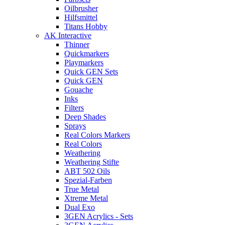
Oilbrusher
Hilfsmittel
Titans Hobby
AK Interactive
Thinner
Quickmarkers
Playmarkers
Quick GEN Sets
Quick GEN
Gouache
Inks
Filters
Deep Shades
Sprays
Real Colors Markers
Real Colors
Weathering
Weathering Stifte
ABT 502 Oils
Spezial-Farben
True Metal
Xtreme Metal
Dual Exo
3GEN Acrylics - Sets