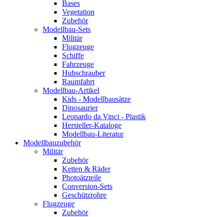
Bases
Vegetation
Zubehör
Modellbau-Sets
Militär
Flugzeuge
Schiffe
Fahrzeuge
Hubschrauber
Raumfahrt
Modellbau-Artikel
Kids - Modellbausätze
Dinosaurier
Leonardo da Vinci - Plastik
Hersteller-Kataloge
Modellbau-Literatur
Modellbauzubehör
Militär
Zubehör
Ketten & Räder
Photoätzteile
Conversion-Sets
Geschützrohre
Flugzeuge
Zubehör