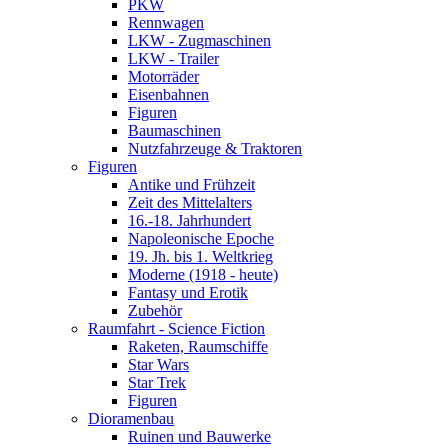
PKW
Rennwagen
LKW - Zugmaschinen
LKW - Trailer
Motorräder
Eisenbahnen
Figuren
Baumaschinen
Nutzfahrzeuge & Traktoren
Figuren
Antike und Frühzeit
Zeit des Mittelalters
16.-18. Jahrhundert
Napoleonische Epoche
19. Jh. bis 1. Weltkrieg
Moderne (1918 - heute)
Fantasy und Erotik
Zubehör
Raumfahrt - Science Fiction
Raketen, Raumschiffe
Star Wars
Star Trek
Figuren
Dioramenbau
Ruinen und Bauwerke