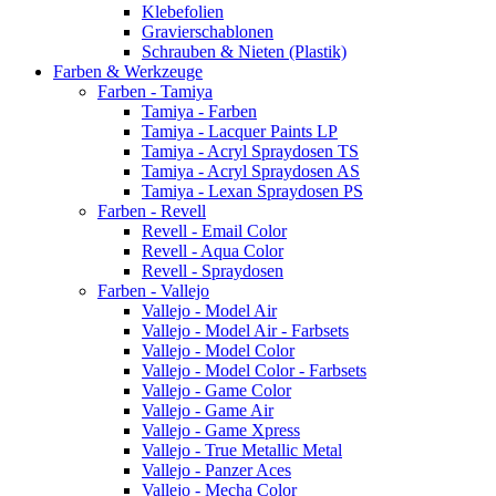
Klebefolien
Gravierschablonen
Schrauben & Nieten (Plastik)
Farben & Werkzeuge
Farben - Tamiya
Tamiya - Farben
Tamiya - Lacquer Paints LP
Tamiya - Acryl Spraydosen TS
Tamiya - Acryl Spraydosen AS
Tamiya - Lexan Spraydosen PS
Farben - Revell
Revell - Email Color
Revell - Aqua Color
Revell - Spraydosen
Farben - Vallejo
Vallejo - Model Air
Vallejo - Model Air - Farbsets
Vallejo - Model Color
Vallejo - Model Color - Farbsets
Vallejo - Game Color
Vallejo - Game Air
Vallejo - Game Xpress
Vallejo - True Metallic Metal
Vallejo - Panzer Aces
Vallejo - Mecha Color