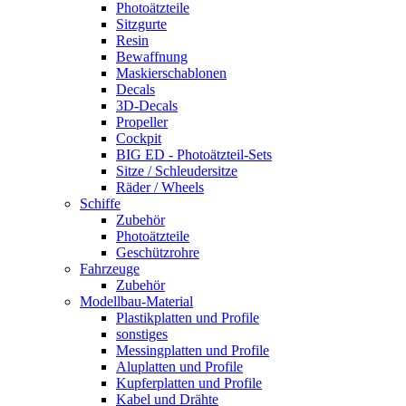
Photoätzteile
Sitzgurte
Resin
Bewaffnung
Maskierschablonen
Decals
3D-Decals
Propeller
Cockpit
BIG ED - Photoätzteil-Sets
Sitze / Schleudersitze
Räder / Wheels
Schiffe
Zubehör
Photoätzteile
Geschützrohre
Fahrzeuge
Zubehör
Modellbau-Material
Plastikplatten und Profile
sonstiges
Messingplatten und Profile
Aluplatten und Profile
Kupferplatten und Profile
Kabel und Drähte