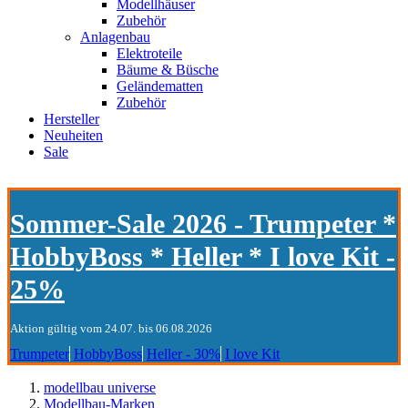
Modellhäuser
Zubehör
Anlagenbau
Elektroteile
Bäume & Büsche
Geländematten
Zubehör
Hersteller
Neuheiten
Sale
Sommer-Sale 2026 - Trumpeter *
HobbyBoss * Heller * I love Kit -
25%
Aktion gültig vom 24.07. bis 06.08.2026
Trumpeter
HobbyBoss
Heller - 30%
I love Kit
modellbau universe
Modellbau-Marken