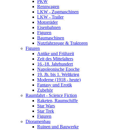
PKW
Rennwagen
LKW - Zugmaschinen
LKW - Trailer
Motorräder
Eisenbahnen
Figuren
Baumaschinen
Nutzfahrzeuge & Traktoren
Figuren
Antike und Frühzeit
Zeit des Mittelalters
16.-18. Jahrhundert
Napoleonische Epoche
19. Jh. bis 1. Weltkrieg
Moderne (1918 - heute)
Fantasy und Erotik
Zubehör
Raumfahrt - Science Fiction
Raketen, Raumschiffe
Star Wars
Star Trek
Figuren
Dioramenbau
Ruinen und Bauwerke