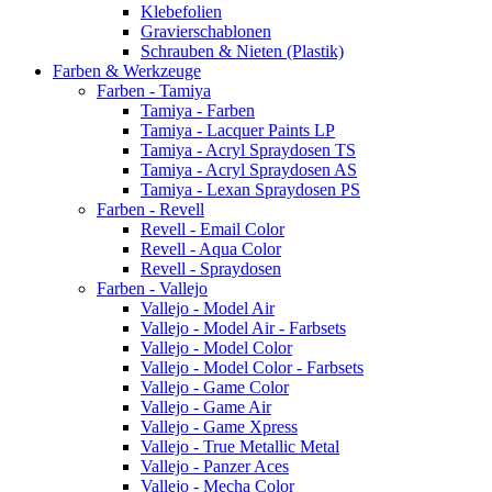
Klebefolien
Gravierschablonen
Schrauben & Nieten (Plastik)
Farben & Werkzeuge
Farben - Tamiya
Tamiya - Farben
Tamiya - Lacquer Paints LP
Tamiya - Acryl Spraydosen TS
Tamiya - Acryl Spraydosen AS
Tamiya - Lexan Spraydosen PS
Farben - Revell
Revell - Email Color
Revell - Aqua Color
Revell - Spraydosen
Farben - Vallejo
Vallejo - Model Air
Vallejo - Model Air - Farbsets
Vallejo - Model Color
Vallejo - Model Color - Farbsets
Vallejo - Game Color
Vallejo - Game Air
Vallejo - Game Xpress
Vallejo - True Metallic Metal
Vallejo - Panzer Aces
Vallejo - Mecha Color