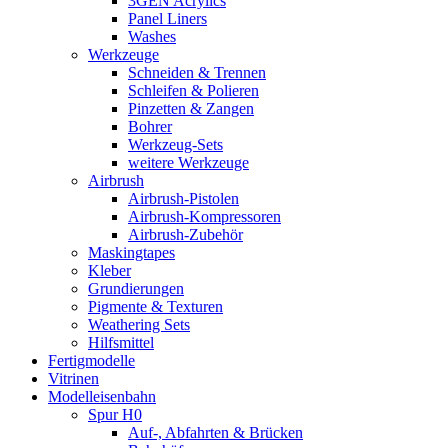
3GEN Acrylics
Panel Liners
Washes
Werkzeuge
Schneiden & Trennen
Schleifen & Polieren
Pinzetten & Zangen
Bohrer
Werkzeug-Sets
weitere Werkzeuge
Airbrush
Airbrush-Pistolen
Airbrush-Kompressoren
Airbrush-Zubehör
Maskingtapes
Kleber
Grundierungen
Pigmente & Texturen
Weathering Sets
Hilfsmittel
Fertigmodelle
Vitrinen
Modelleisenbahn
Spur H0
Auf-, Abfahrten & Brücken