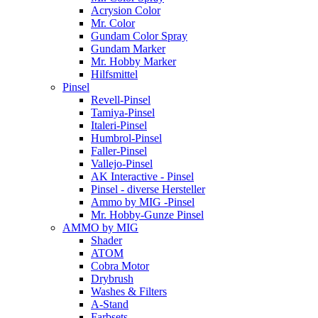
Acrysion Color
Mr. Color
Gundam Color Spray
Gundam Marker
Mr. Hobby Marker
Hilfsmittel
Pinsel
Revell-Pinsel
Tamiya-Pinsel
Italeri-Pinsel
Humbrol-Pinsel
Faller-Pinsel
Vallejo-Pinsel
AK Interactive - Pinsel
Pinsel - diverse Hersteller
Ammo by MIG -Pinsel
Mr. Hobby-Gunze Pinsel
AMMO by MIG
Shader
ATOM
Cobra Motor
Drybrush
Washes & Filters
A-Stand
Farbsets