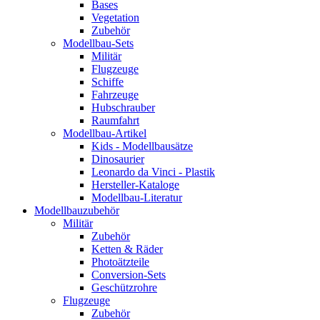
Bases
Vegetation
Zubehör
Modellbau-Sets
Militär
Flugzeuge
Schiffe
Fahrzeuge
Hubschrauber
Raumfahrt
Modellbau-Artikel
Kids - Modellbausätze
Dinosaurier
Leonardo da Vinci - Plastik
Hersteller-Kataloge
Modellbau-Literatur
Modellbauzubehör
Militär
Zubehör
Ketten & Räder
Photoätzteile
Conversion-Sets
Geschützrohre
Flugzeuge
Zubehör