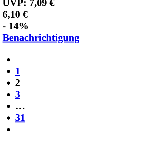
UVP:
7,09 €
6,10 €
- 14%
Benachrichtigung
1
2
3
…
31