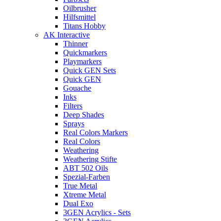
Oilbrusher
Hilfsmittel
Titans Hobby
AK Interactive
Thinner
Quickmarkers
Playmarkers
Quick GEN Sets
Quick GEN
Gouache
Inks
Filters
Deep Shades
Sprays
Real Colors Markers
Real Colors
Weathering
Weathering Stifte
ABT 502 Oils
Spezial-Farben
True Metal
Xtreme Metal
Dual Exo
3GEN Acrylics - Sets