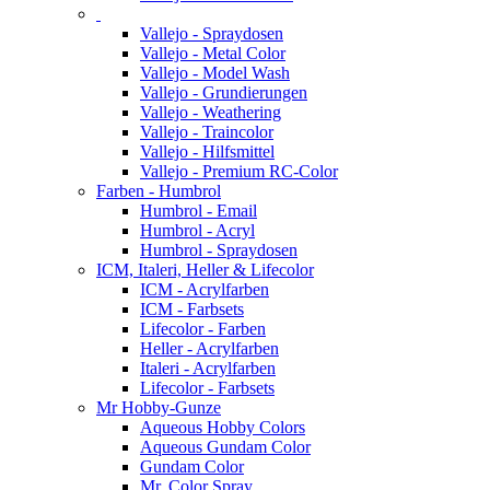
Vallejo - Spraydosen
Vallejo - Metal Color
Vallejo - Model Wash
Vallejo - Grundierungen
Vallejo - Weathering
Vallejo - Traincolor
Vallejo - Hilfsmittel
Vallejo - Premium RC-Color
Farben - Humbrol
Humbrol - Email
Humbrol - Acryl
Humbrol - Spraydosen
ICM, Italeri, Heller & Lifecolor
ICM - Acrylfarben
ICM - Farbsets
Lifecolor - Farben
Heller - Acrylfarben
Italeri - Acrylfarben
Lifecolor - Farbsets
Mr Hobby-Gunze
Aqueous Hobby Colors
Aqueous Gundam Color
Gundam Color
Mr. Color Spray