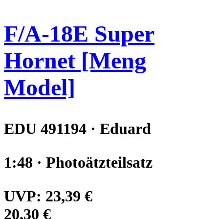
F/A-18E Super
Hornet [Meng
Model]
EDU 491194 · Eduard
1:48 · Photoätzteilsatz
UVP:
23,39 €
20,30 €