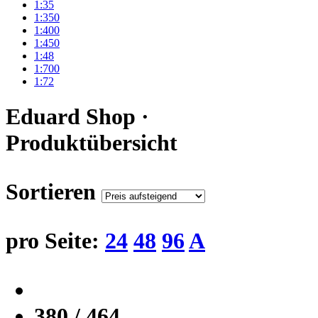
1:35
1:350
1:400
1:450
1:48
1:700
1:72
Eduard Shop ·
Produktübersicht
Sortieren
pro Seite:
24
48
96
A
380 / 464