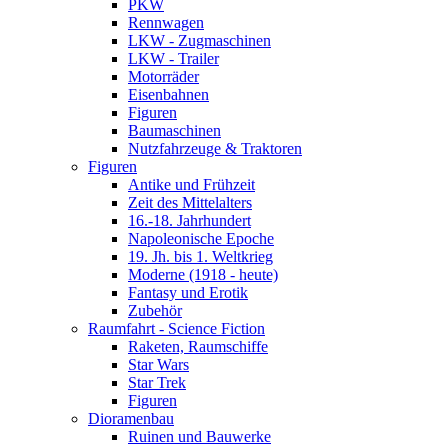
PKW
Rennwagen
LKW - Zugmaschinen
LKW - Trailer
Motorräder
Eisenbahnen
Figuren
Baumaschinen
Nutzfahrzeuge & Traktoren
Figuren
Antike und Frühzeit
Zeit des Mittelalters
16.-18. Jahrhundert
Napoleonische Epoche
19. Jh. bis 1. Weltkrieg
Moderne (1918 - heute)
Fantasy und Erotik
Zubehör
Raumfahrt - Science Fiction
Raketen, Raumschiffe
Star Wars
Star Trek
Figuren
Dioramenbau
Ruinen und Bauwerke