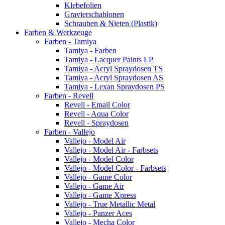
Klebefolien
Gravierschablonen
Schrauben & Nieten (Plastik)
Farben & Werkzeuge
Farben - Tamiya
Tamiya - Farben
Tamiya - Lacquer Paints LP
Tamiya - Acryl Spraydosen TS
Tamiya - Acryl Spraydosen AS
Tamiya - Lexan Spraydosen PS
Farben - Revell
Revell - Email Color
Revell - Aqua Color
Revell - Spraydosen
Farben - Vallejo
Vallejo - Model Air
Vallejo - Model Air - Farbsets
Vallejo - Model Color
Vallejo - Model Color - Farbsets
Vallejo - Game Color
Vallejo - Game Air
Vallejo - Game Xpress
Vallejo - True Metallic Metal
Vallejo - Panzer Aces
Vallejo - Mecha Color