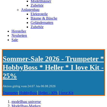
Modellhäuser
Zubehör
Anlagenbau
Elektroteile
Bäume & Büsche
Geländematten
Zubehör
Hersteller
Neuheiten
Sale
Sommer-Sale 2026 - Trumpeter *
HobbyBoss * Heller * I love Kit -
25%
Aktion gültig vom 24.07. bis 06.08.2026
Trumpeter
HobbyBoss
Heller - 30%
I love Kit
modellbau universe
Modellbau-Marken