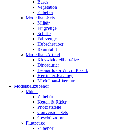
Bases
Vegetation
Zubehör
Modellbau-Sets
Militär
Flugzeuge
Schiffe
Fahrzeuge
Hubschrauber
Raumfahrt
Modellbau-Artikel
Kids - Modellbausätze
Dinosaurier
Leonardo da Vinci - Plastik
Hersteller-Kataloge
Modellbau-Literatur
Modellbauzubehör
Militär
Zubehör
Ketten & Räder
Photoätzteile
Conversion-Sets
Geschützrohre
Flugzeuge
Zubehör