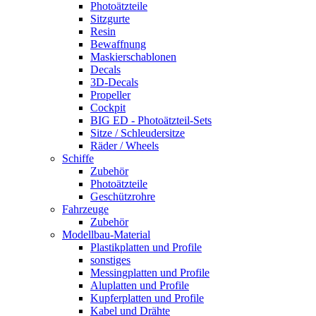
Photoätzteile
Sitzgurte
Resin
Bewaffnung
Maskierschablonen
Decals
3D-Decals
Propeller
Cockpit
BIG ED - Photoätzteil-Sets
Sitze / Schleudersitze
Räder / Wheels
Schiffe
Zubehör
Photoätzteile
Geschützrohre
Fahrzeuge
Zubehör
Modellbau-Material
Plastikplatten und Profile
sonstiges
Messingplatten und Profile
Aluplatten und Profile
Kupferplatten und Profile
Kabel und Drähte