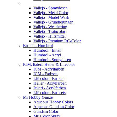
Vallejo - Spraydosen
Vallejo - Metal Color
Vallejo - Model Wash
Vallejo - Grundierungen
Vallejo - Weathering
Vallejo - Traincolor
Vallejo - Hilfsmittel
Vallejo - Premium RC-Color
Farben - Humbrol
Humbrol - Email
Humbrol - Acryl
Humbrol - Spraydosen
ICM, Italeri, Heller & Lifecolor
ICM - Acrylfarben
ICM - Farbsets
Lifecolor - Farben
Heller - Acrylfarben
Italeri - Acrylfarben
Lifecolor - Farbsets
Mr Hobby-Gunze
Aqueous Hobby Colors
Aqueous Gundam Color
Gundam Color
Mr. Color Spray