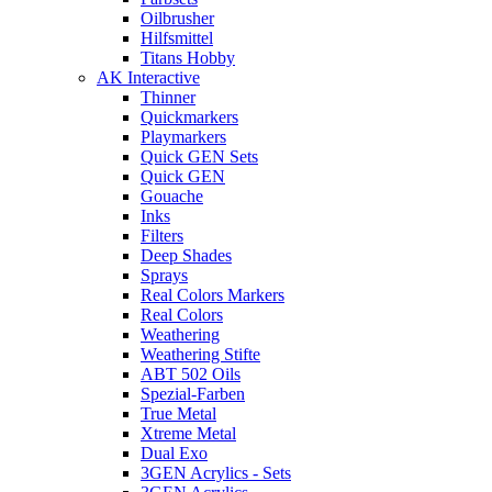
Oilbrusher
Hilfsmittel
Titans Hobby
AK Interactive
Thinner
Quickmarkers
Playmarkers
Quick GEN Sets
Quick GEN
Gouache
Inks
Filters
Deep Shades
Sprays
Real Colors Markers
Real Colors
Weathering
Weathering Stifte
ABT 502 Oils
Spezial-Farben
True Metal
Xtreme Metal
Dual Exo
3GEN Acrylics - Sets