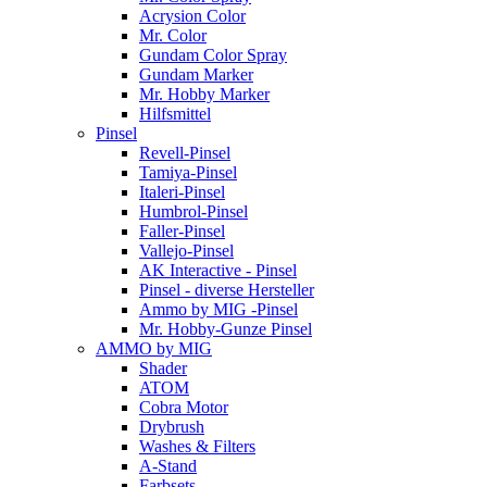
Acrysion Color
Mr. Color
Gundam Color Spray
Gundam Marker
Mr. Hobby Marker
Hilfsmittel
Pinsel
Revell-Pinsel
Tamiya-Pinsel
Italeri-Pinsel
Humbrol-Pinsel
Faller-Pinsel
Vallejo-Pinsel
AK Interactive - Pinsel
Pinsel - diverse Hersteller
Ammo by MIG -Pinsel
Mr. Hobby-Gunze Pinsel
AMMO by MIG
Shader
ATOM
Cobra Motor
Drybrush
Washes & Filters
A-Stand
Farbsets