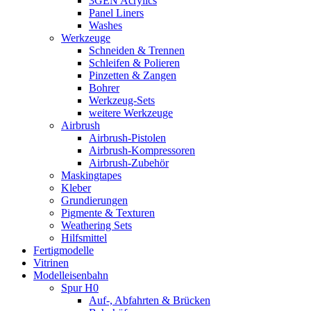
3GEN Acrylics
Panel Liners
Washes
Werkzeuge
Schneiden & Trennen
Schleifen & Polieren
Pinzetten & Zangen
Bohrer
Werkzeug-Sets
weitere Werkzeuge
Airbrush
Airbrush-Pistolen
Airbrush-Kompressoren
Airbrush-Zubehör
Maskingtapes
Kleber
Grundierungen
Pigmente & Texturen
Weathering Sets
Hilfsmittel
Fertigmodelle
Vitrinen
Modelleisenbahn
Spur H0
Auf-, Abfahrten & Brücken