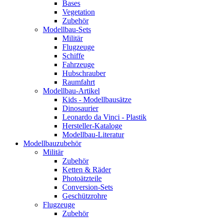
Bases
Vegetation
Zubehör
Modellbau-Sets
Militär
Flugzeuge
Schiffe
Fahrzeuge
Hubschrauber
Raumfahrt
Modellbau-Artikel
Kids - Modellbausätze
Dinosaurier
Leonardo da Vinci - Plastik
Hersteller-Kataloge
Modellbau-Literatur
Modellbauzubehör
Militär
Zubehör
Ketten & Räder
Photoätzteile
Conversion-Sets
Geschützrohre
Flugzeuge
Zubehör