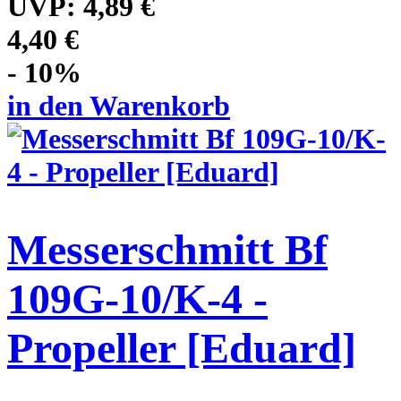
UVP:
4,89 €
4,40 €
- 10%
in den Warenkorb
Messerschmitt Bf
109G-10/K-4 -
Propeller [Eduard]