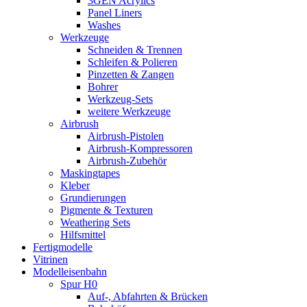
3GEN Acrylics
Panel Liners
Washes
Werkzeuge
Schneiden & Trennen
Schleifen & Polieren
Pinzetten & Zangen
Bohrer
Werkzeug-Sets
weitere Werkzeuge
Airbrush
Airbrush-Pistolen
Airbrush-Kompressoren
Airbrush-Zubehör
Maskingtapes
Kleber
Grundierungen
Pigmente & Texturen
Weathering Sets
Hilfsmittel
Fertigmodelle
Vitrinen
Modelleisenbahn
Spur H0
Auf-, Abfahrten & Brücken