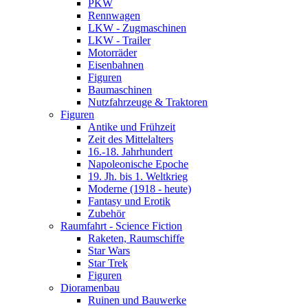
PKW
Rennwagen
LKW - Zugmaschinen
LKW - Trailer
Motorräder
Eisenbahnen
Figuren
Baumaschinen
Nutzfahrzeuge & Traktoren
Figuren
Antike und Frühzeit
Zeit des Mittelalters
16.-18. Jahrhundert
Napoleonische Epoche
19. Jh. bis 1. Weltkrieg
Moderne (1918 - heute)
Fantasy und Erotik
Zubehör
Raumfahrt - Science Fiction
Raketen, Raumschiffe
Star Wars
Star Trek
Figuren
Dioramenbau
Ruinen und Bauwerke