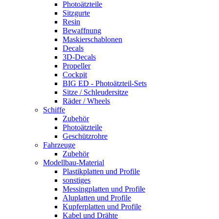
Photoätzteile
Sitzgurte
Resin
Bewaffnung
Maskierschablonen
Decals
3D-Decals
Propeller
Cockpit
BIG ED - Photoätzteil-Sets
Sitze / Schleudersitze
Räder / Wheels
Schiffe
Zubehör
Photoätzteile
Geschützrohre
Fahrzeuge
Zubehör
Modellbau-Material
Plastikplatten und Profile
sonstiges
Messingplatten und Profile
Aluplatten und Profile
Kupferplatten und Profile
Kabel und Drähte