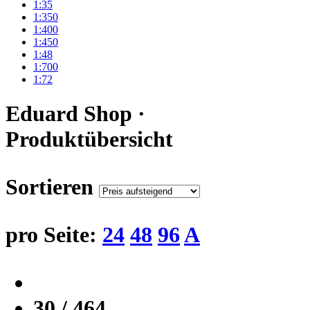
1:35
1:350
1:400
1:450
1:48
1:700
1:72
Eduard Shop ·
Produktübersicht
Sortieren
pro Seite:
24
48
96
A
30 / 464