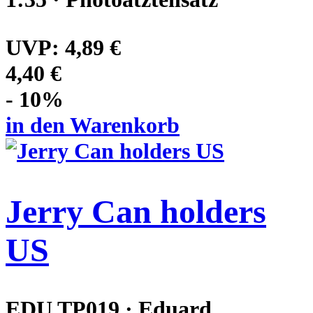
UVP:
4,89 €
4,40 €
- 10%
in den Warenkorb
Jerry Can holders
US
EDU TP019 · Eduard