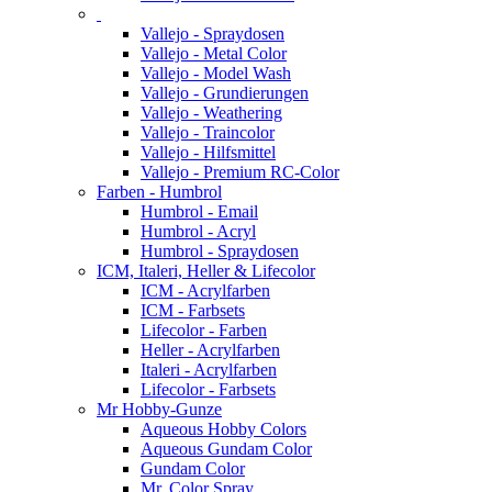
Vallejo - Spraydosen
Vallejo - Metal Color
Vallejo - Model Wash
Vallejo - Grundierungen
Vallejo - Weathering
Vallejo - Traincolor
Vallejo - Hilfsmittel
Vallejo - Premium RC-Color
Farben - Humbrol
Humbrol - Email
Humbrol - Acryl
Humbrol - Spraydosen
ICM, Italeri, Heller & Lifecolor
ICM - Acrylfarben
ICM - Farbsets
Lifecolor - Farben
Heller - Acrylfarben
Italeri - Acrylfarben
Lifecolor - Farbsets
Mr Hobby-Gunze
Aqueous Hobby Colors
Aqueous Gundam Color
Gundam Color
Mr. Color Spray