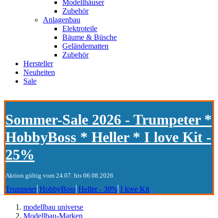
Modellhäuser
Zubehör
Anlagenbau
Elektroteile
Bäume & Büsche
Geländematten
Zubehör
Hersteller
Neuheiten
Sale
Sommer-Sale 2026 - Trumpeter *
HobbyBoss * Heller * I love Kit -
25%
Aktion gültig vom 24.07. bis 06.08.2026
Trumpeter
HobbyBoss
Heller - 30%
I love Kit
modellbau universe
Modellbau-Marken