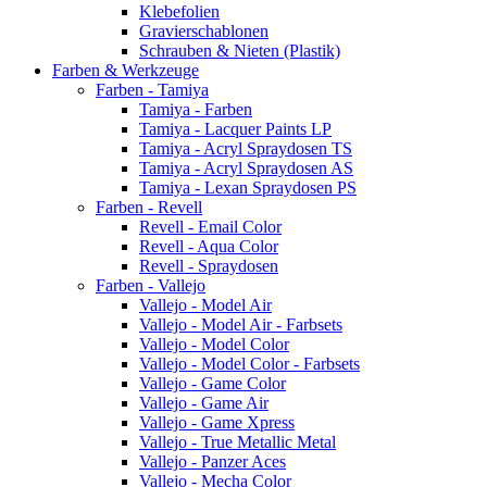
Klebefolien
Gravierschablonen
Schrauben & Nieten (Plastik)
Farben & Werkzeuge
Farben - Tamiya
Tamiya - Farben
Tamiya - Lacquer Paints LP
Tamiya - Acryl Spraydosen TS
Tamiya - Acryl Spraydosen AS
Tamiya - Lexan Spraydosen PS
Farben - Revell
Revell - Email Color
Revell - Aqua Color
Revell - Spraydosen
Farben - Vallejo
Vallejo - Model Air
Vallejo - Model Air - Farbsets
Vallejo - Model Color
Vallejo - Model Color - Farbsets
Vallejo - Game Color
Vallejo - Game Air
Vallejo - Game Xpress
Vallejo - True Metallic Metal
Vallejo - Panzer Aces
Vallejo - Mecha Color