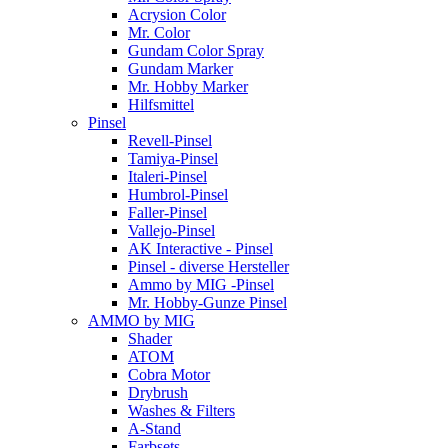
Acrysion Color
Mr. Color
Gundam Color Spray
Gundam Marker
Mr. Hobby Marker
Hilfsmittel
Pinsel
Revell-Pinsel
Tamiya-Pinsel
Italeri-Pinsel
Humbrol-Pinsel
Faller-Pinsel
Vallejo-Pinsel
AK Interactive - Pinsel
Pinsel - diverse Hersteller
Ammo by MIG -Pinsel
Mr. Hobby-Gunze Pinsel
AMMO by MIG
Shader
ATOM
Cobra Motor
Drybrush
Washes & Filters
A-Stand
Farbsets