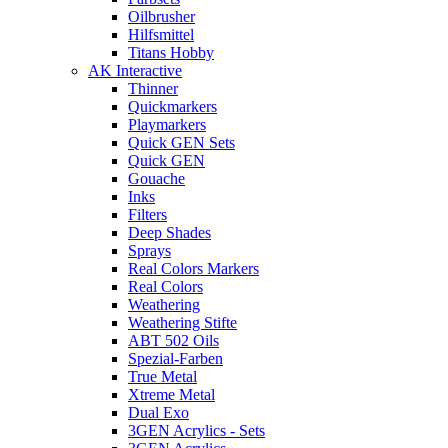
Oilbrusher
Hilfsmittel
Titans Hobby
AK Interactive
Thinner
Quickmarkers
Playmarkers
Quick GEN Sets
Quick GEN
Gouache
Inks
Filters
Deep Shades
Sprays
Real Colors Markers
Real Colors
Weathering
Weathering Stifte
ABT 502 Oils
Spezial-Farben
True Metal
Xtreme Metal
Dual Exo
3GEN Acrylics - Sets