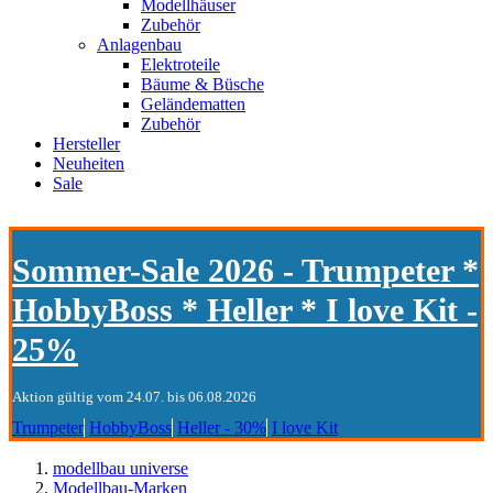
Modellhäuser
Zubehör
Anlagenbau
Elektroteile
Bäume & Büsche
Geländematten
Zubehör
Hersteller
Neuheiten
Sale
Sommer-Sale 2026 - Trumpeter *
HobbyBoss * Heller * I love Kit -
25%
Aktion gültig vom 24.07. bis 06.08.2026
Trumpeter
HobbyBoss
Heller - 30%
I love Kit
modellbau universe
Modellbau-Marken