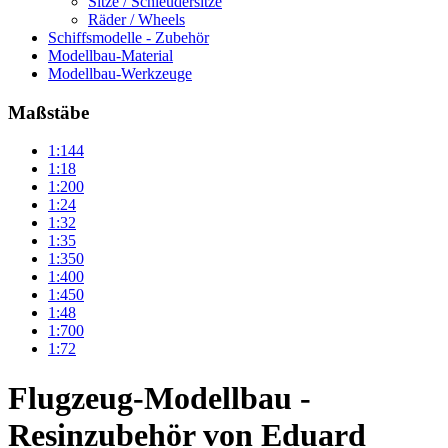
Sitze / Schleudersitze
Räder / Wheels
Schiffsmodelle - Zubehör
Modellbau-Material
Modellbau-Werkzeuge
Maßstäbe
1:144
1:18
1:200
1:24
1:32
1:35
1:350
1:400
1:450
1:48
1:700
1:72
Flugzeug-Modellbau -
Resinzubehör von Eduard