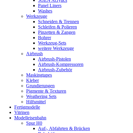
3GEN Acrylics
Panel Liners
Washes
Werkzeuge
Schneiden & Trennen
Schleifen & Polieren
Pinzetten & Zangen
Bohrer
Werkzeug-Sets
weitere Werkzeuge
Airbrush
Airbrush-Pistolen
Airbrush-Kompressoren
Airbrush-Zubehör
Maskingtapes
Kleber
Grundierungen
Pigmente & Texturen
Weathering Sets
Hilfsmittel
Fertigmodelle
Vitrinen
Modelleisenbahn
Spur H0
Auf-, Abfahrten & Brücken