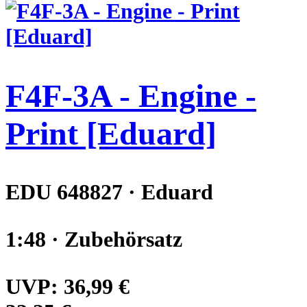
F4F-3A - Engine -
Print [Eduard]
EDU 648827 · Eduard
1:48 · Zubehörsatz
UVP:
36,99 €