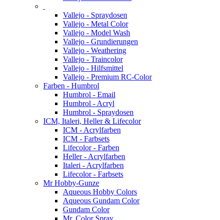
Vallejo - Spraydosen
Vallejo - Metal Color
Vallejo - Model Wash
Vallejo - Grundierungen
Vallejo - Weathering
Vallejo - Traincolor
Vallejo - Hilfsmittel
Vallejo - Premium RC-Color
Farben - Humbrol
Humbrol - Email
Humbrol - Acryl
Humbrol - Spraydosen
ICM, Italeri, Heller & Lifecolor
ICM - Acrylfarben
ICM - Farbsets
Lifecolor - Farben
Heller - Acrylfarben
Italeri - Acrylfarben
Lifecolor - Farbsets
Mr Hobby-Gunze
Aqueous Hobby Colors
Aqueous Gundam Color
Gundam Color
Mr. Color Spray