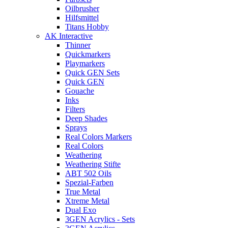
Oilbrusher
Hilfsmittel
Titans Hobby
AK Interactive
Thinner
Quickmarkers
Playmarkers
Quick GEN Sets
Quick GEN
Gouache
Inks
Filters
Deep Shades
Sprays
Real Colors Markers
Real Colors
Weathering
Weathering Stifte
ABT 502 Oils
Spezial-Farben
True Metal
Xtreme Metal
Dual Exo
3GEN Acrylics - Sets