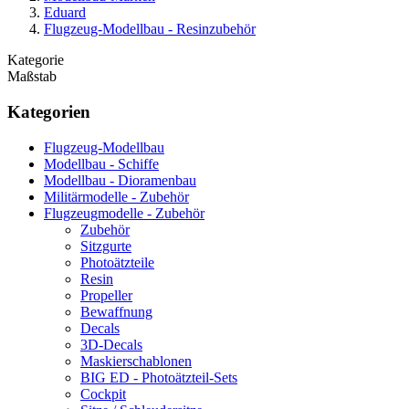
Eduard
Flugzeug-Modellbau - Resinzubehör
Kategorie
Maßstab
Kategorien
Flugzeug-Modellbau
Modellbau - Schiffe
Modellbau - Dioramenbau
Militärmodelle - Zubehör
Flugzeugmodelle - Zubehör
Zubehör
Sitzgurte
Photoätzteile
Resin
Propeller
Bewaffnung
Decals
3D-Decals
Maskierschablonen
BIG ED - Photoätzteil-Sets
Cockpit