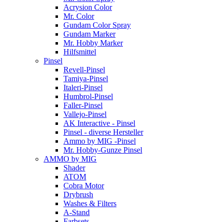
Acrysion Color
Mr. Color
Gundam Color Spray
Gundam Marker
Mr. Hobby Marker
Hilfsmittel
Pinsel
Revell-Pinsel
Tamiya-Pinsel
Italeri-Pinsel
Humbrol-Pinsel
Faller-Pinsel
Vallejo-Pinsel
AK Interactive - Pinsel
Pinsel - diverse Hersteller
Ammo by MIG -Pinsel
Mr. Hobby-Gunze Pinsel
AMMO by MIG
Shader
ATOM
Cobra Motor
Drybrush
Washes & Filters
A-Stand
Farbsets