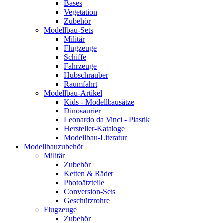
Bases
Vegetation
Zubehör
Modellbau-Sets
Militär
Flugzeuge
Schiffe
Fahrzeuge
Hubschrauber
Raumfahrt
Modellbau-Artikel
Kids - Modellbausätze
Dinosaurier
Leonardo da Vinci - Plastik
Hersteller-Kataloge
Modellbau-Literatur
Modellbauzubehör
Militär
Zubehör
Ketten & Räder
Photoätzteile
Conversion-Sets
Geschützrohre
Flugzeuge
Zubehör