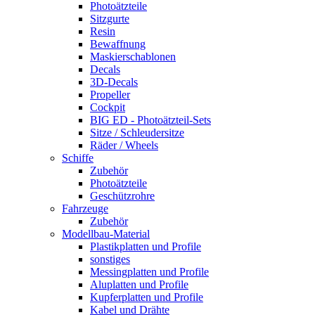
Photoätzteile
Sitzgurte
Resin
Bewaffnung
Maskierschablonen
Decals
3D-Decals
Propeller
Cockpit
BIG ED - Photoätzteil-Sets
Sitze / Schleudersitze
Räder / Wheels
Schiffe
Zubehör
Photoätzteile
Geschützrohre
Fahrzeuge
Zubehör
Modellbau-Material
Plastikplatten und Profile
sonstiges
Messingplatten und Profile
Aluplatten und Profile
Kupferplatten und Profile
Kabel und Drähte