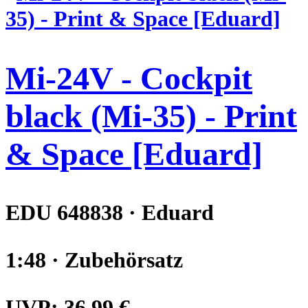
Mi-24V - Cockpit
black (Mi-35) - Print
& Space [Eduard]
EDU 648838 · Eduard
1:48 · Zubehörsatz
UVP:
36,99 €