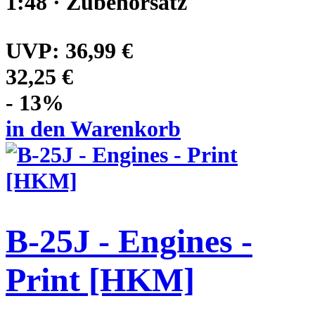
1:48 · Zubehörsatz
UVP:
36,99 €
32,25 €
- 13%
in den Warenkorb
B-25J - Engines -
Print [HKM]