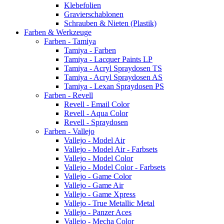
Klebefolien
Gravierschablonen
Schrauben & Nieten (Plastik)
Farben & Werkzeuge
Farben - Tamiya
Tamiya - Farben
Tamiya - Lacquer Paints LP
Tamiya - Acryl Spraydosen TS
Tamiya - Acryl Spraydosen AS
Tamiya - Lexan Spraydosen PS
Farben - Revell
Revell - Email Color
Revell - Aqua Color
Revell - Spraydosen
Farben - Vallejo
Vallejo - Model Air
Vallejo - Model Air - Farbsets
Vallejo - Model Color
Vallejo - Model Color - Farbsets
Vallejo - Game Color
Vallejo - Game Air
Vallejo - Game Xpress
Vallejo - True Metallic Metal
Vallejo - Panzer Aces
Vallejo - Mecha Color