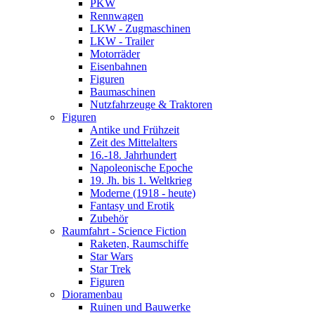
PKW
Rennwagen
LKW - Zugmaschinen
LKW - Trailer
Motorräder
Eisenbahnen
Figuren
Baumaschinen
Nutzfahrzeuge & Traktoren
Figuren
Antike und Frühzeit
Zeit des Mittelalters
16.-18. Jahrhundert
Napoleonische Epoche
19. Jh. bis 1. Weltkrieg
Moderne (1918 - heute)
Fantasy und Erotik
Zubehör
Raumfahrt - Science Fiction
Raketen, Raumschiffe
Star Wars
Star Trek
Figuren
Dioramenbau
Ruinen und Bauwerke