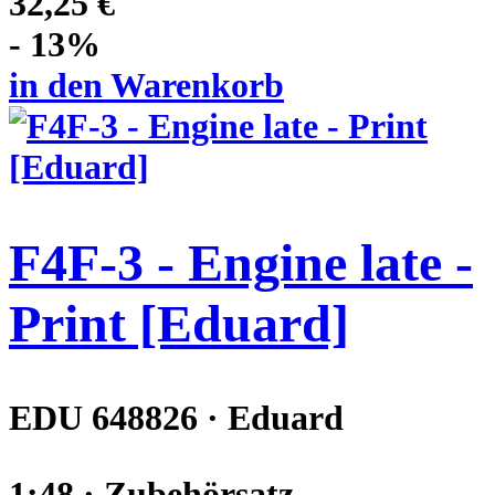
32,25 €
- 13%
in den Warenkorb
F4F-3 - Engine late -
Print [Eduard]
EDU 648826 · Eduard
1:48 · Zubehörsatz