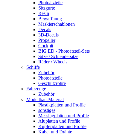
Photoätzteile
Sitzgurte
Resin
Bewaffnung
Maskierschablonen
Decals
3D-Decals
Propeller
Cockpit
BIG ED - Photoätzteil-Sets
Sitze / Schleudersitze
Räder / Wheels
Schiffe
Zubehör
Photoätzteile
Geschützrohre
Fahrzeuge
Zubehör
Modellbau-Material
Plastikplatten und Profile
sonstiges
Messingplatten und Profile
Aluplatten und Profile
Kupferplatten und Profile
Kabel und Drähte