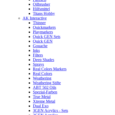
Oilbrusher
Hilfsmittel
Titans Hobby
AK Interactive
Thinner
Quickmarkers
Playmarkers
Quick GEN Sets
Quick GEN
Gouache
Inks
Filters
Deep Shades
Sprays
Real Colors Markers
Real Colors
Weathering
Weathering Stifte
ABT 502 Oils
Spezial-Farben
True Metal
Xtreme Metal
Dual Exo
3GEN Acrylics - Sets