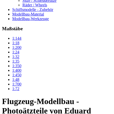
Sitze / Schleudersitze
Räder / Wheels
Schiffsmodelle - Zubehör
Modellbau-Material
Modellbau-Werkzeuge
Maßstäbe
1:144
1:18
1:200
1:24
1:32
1:35
1:350
1:400
1:450
1:48
1:700
1:72
Flugzeug-Modellbau -
Photoätzteile von Eduard