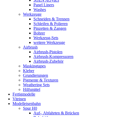
3GEN Acrylics
Panel Liners
Washes
Werkzeuge
Schneiden & Trennen
Schleifen & Polieren
Pinzetten & Zangen
Bohrer
Werkzeug-Sets
weitere Werkzeuge
Airbrush
Airbrush-Pistolen
Airbrush-Kompressoren
Airbrush-Zubehör
Maskingtapes
Kleber
Grundierungen
Pigmente & Texturen
Weathering Sets
Hilfsmittel
Fertigmodelle
Vitrinen
Modelleisenbahn
Spur H0
Auf-, Abfahrten & Brücken