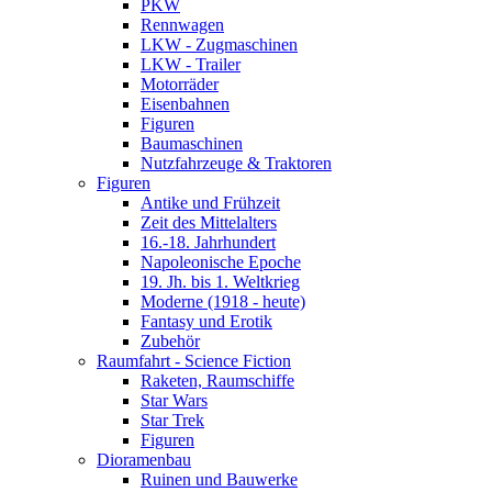
PKW
Rennwagen
LKW - Zugmaschinen
LKW - Trailer
Motorräder
Eisenbahnen
Figuren
Baumaschinen
Nutzfahrzeuge & Traktoren
Figuren
Antike und Frühzeit
Zeit des Mittelalters
16.-18. Jahrhundert
Napoleonische Epoche
19. Jh. bis 1. Weltkrieg
Moderne (1918 - heute)
Fantasy und Erotik
Zubehör
Raumfahrt - Science Fiction
Raketen, Raumschiffe
Star Wars
Star Trek
Figuren
Dioramenbau
Ruinen und Bauwerke