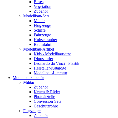
Bases
Vegetation
Zubehör
Modellbau-Sets
Militär
Flugzeuge
Schiffe
Fahrzeuge
Hubschrauber
Raumfahrt
Modellbau-Artikel
Kids - Modellbausätze
Dinosaurier
Leonardo da Vinci - Plastik
Hersteller-Kataloge
Modellbau-Literatur
Modellbauzubehör
Militär
Zubehör
Ketten & Räder
Photoätzteile
Conversion-Sets
Geschützrohre
Flugzeuge
Zubehör