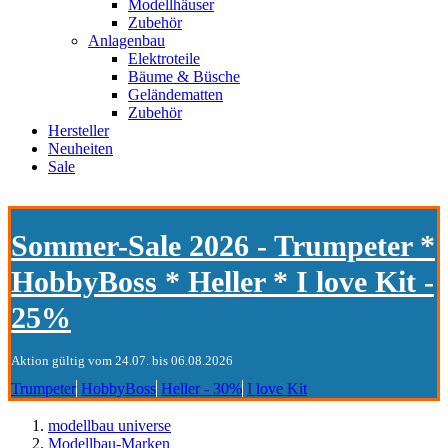
Modellhäuser
Zubehör
Anlagenbau
Elektroteile
Bäume & Büsche
Geländematten
Zubehör
Hersteller
Neuheiten
Sale
Sommer-Sale 2026 - Trumpeter *
HobbyBoss * Heller * I love Kit -
25%
Aktion gültig vom 24.07. bis 06.08.2026
Trumpeter
HobbyBoss
Heller - 30%
I love Kit
modellbau universe
Modellbau-Marken