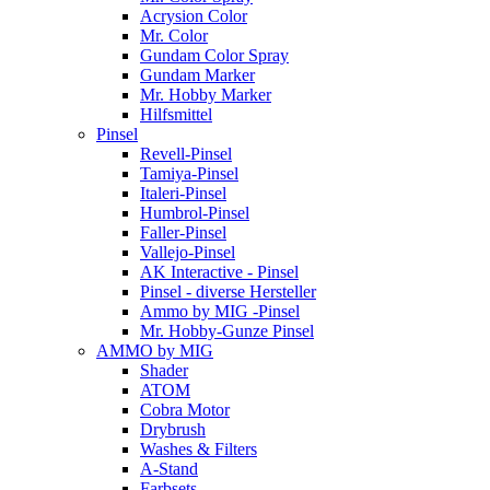
Acrysion Color
Mr. Color
Gundam Color Spray
Gundam Marker
Mr. Hobby Marker
Hilfsmittel
Pinsel
Revell-Pinsel
Tamiya-Pinsel
Italeri-Pinsel
Humbrol-Pinsel
Faller-Pinsel
Vallejo-Pinsel
AK Interactive - Pinsel
Pinsel - diverse Hersteller
Ammo by MIG -Pinsel
Mr. Hobby-Gunze Pinsel
AMMO by MIG
Shader
ATOM
Cobra Motor
Drybrush
Washes & Filters
A-Stand
Farbsets