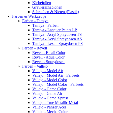
Klebefolien
Gravierschablonen
Schrauben & Nieten (Plastik)
Farben & Werkzeuge
Farben - Tamiya
Tamiya - Farben
Tamiya - Lacquer Paints LP
Tamiya - Acryl Spraydosen TS
Tamiya - Acryl Spraydosen AS
Tamiya - Lexan Spraydosen PS
Farben - Revell
Revell - Email Color
Revell - Aqua Color
Revell - Spraydosen
Farben - Vallejo
Vallejo - Model Air
Vallejo - Model Air - Farbsets
Vallejo - Model Color
Vallejo - Model Color - Farbsets
Vallejo - Game Color
Vallejo - Game Air
Vallejo - Game Xpress
Vallejo - True Metallic Metal
Vallejo - Panzer Aces
Vallejo - Mecha Color