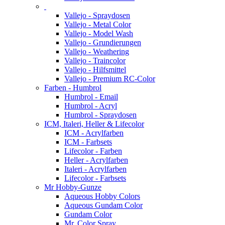
Vallejo - Spraydosen
Vallejo - Metal Color
Vallejo - Model Wash
Vallejo - Grundierungen
Vallejo - Weathering
Vallejo - Traincolor
Vallejo - Hilfsmittel
Vallejo - Premium RC-Color
Farben - Humbrol
Humbrol - Email
Humbrol - Acryl
Humbrol - Spraydosen
ICM, Italeri, Heller & Lifecolor
ICM - Acrylfarben
ICM - Farbsets
Lifecolor - Farben
Heller - Acrylfarben
Italeri - Acrylfarben
Lifecolor - Farbsets
Mr Hobby-Gunze
Aqueous Hobby Colors
Aqueous Gundam Color
Gundam Color
Mr. Color Spray