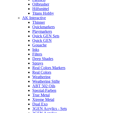
Oilbrusher
Hilfsmittel
Titans Hobby
AK Interactive
Thinner
Quickmarkers
Playmarkers
Quick GEN Sets
Quick GEN
Gouache
Inks
Filters
Deep Shades
Sprays
Real Colors Markers
Real Colors
Weathering
Weathering Stifte
ABT 502 Oils
Spezial-Farben
True Metal
Xtreme Metal
Dual Exo
3GEN Acrylics - Sets