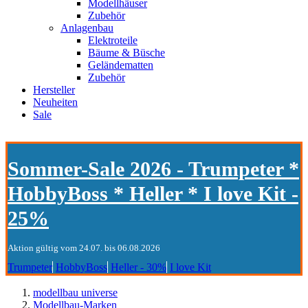
Modellhäuser
Zubehör
Anlagenbau
Elektroteile
Bäume & Büsche
Geländematten
Zubehör
Hersteller
Neuheiten
Sale
Sommer-Sale 2026 - Trumpeter *
HobbyBoss * Heller * I love Kit -
25%
Aktion gültig vom 24.07. bis 06.08.2026
Trumpeter
HobbyBoss
Heller - 30%
I love Kit
modellbau universe
Modellbau-Marken