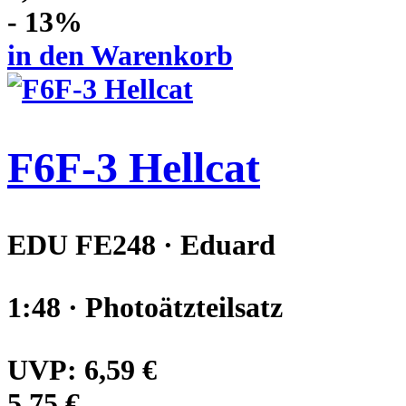
- 13%
in den Warenkorb
F6F-3 Hellcat
EDU FE248 · Eduard
1:48 · Photoätzteilsatz
UVP:
6,59 €
5,75 €