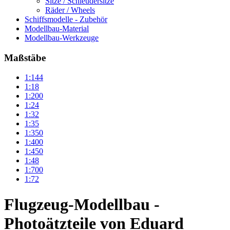
Sitze / Schleudersitze
Räder / Wheels
Schiffsmodelle - Zubehör
Modellbau-Material
Modellbau-Werkzeuge
Maßstäbe
1:144
1:18
1:200
1:24
1:32
1:35
1:350
1:400
1:450
1:48
1:700
1:72
Flugzeug-Modellbau -
Photoätzteile von Eduard