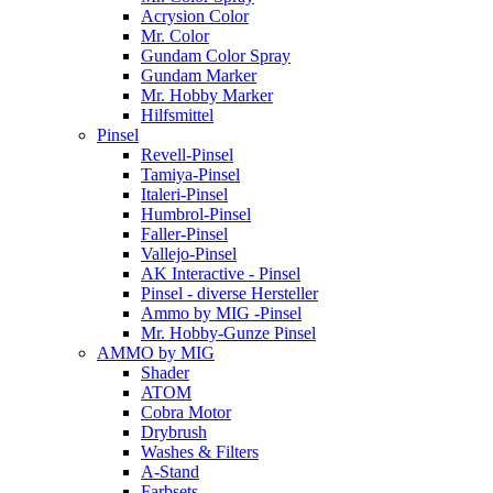
Acrysion Color
Mr. Color
Gundam Color Spray
Gundam Marker
Mr. Hobby Marker
Hilfsmittel
Pinsel
Revell-Pinsel
Tamiya-Pinsel
Italeri-Pinsel
Humbrol-Pinsel
Faller-Pinsel
Vallejo-Pinsel
AK Interactive - Pinsel
Pinsel - diverse Hersteller
Ammo by MIG -Pinsel
Mr. Hobby-Gunze Pinsel
AMMO by MIG
Shader
ATOM
Cobra Motor
Drybrush
Washes & Filters
A-Stand
Farbsets