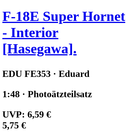
F-18E Super Hornet
- Interior
[Hasegawa].
EDU FE353 · Eduard
1:48 · Photoätzteilsatz
UVP:
6,59 €
5,75 €