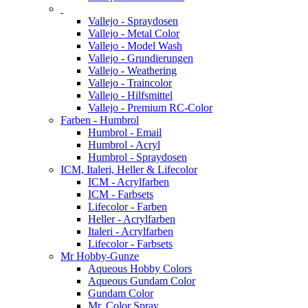
Vallejo - Spraydosen
Vallejo - Metal Color
Vallejo - Model Wash
Vallejo - Grundierungen
Vallejo - Weathering
Vallejo - Traincolor
Vallejo - Hilfsmittel
Vallejo - Premium RC-Color
Farben - Humbrol
Humbrol - Email
Humbrol - Acryl
Humbrol - Spraydosen
ICM, Italeri, Heller & Lifecolor
ICM - Acrylfarben
ICM - Farbsets
Lifecolor - Farben
Heller - Acrylfarben
Italeri - Acrylfarben
Lifecolor - Farbsets
Mr Hobby-Gunze
Aqueous Hobby Colors
Aqueous Gundam Color
Gundam Color
Mr. Color Spray