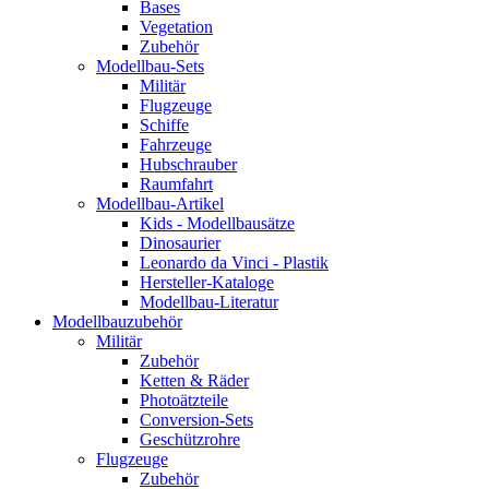
Bases
Vegetation
Zubehör
Modellbau-Sets
Militär
Flugzeuge
Schiffe
Fahrzeuge
Hubschrauber
Raumfahrt
Modellbau-Artikel
Kids - Modellbausätze
Dinosaurier
Leonardo da Vinci - Plastik
Hersteller-Kataloge
Modellbau-Literatur
Modellbauzubehör
Militär
Zubehör
Ketten & Räder
Photoätzteile
Conversion-Sets
Geschützrohre
Flugzeuge
Zubehör