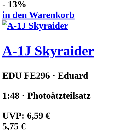
- 13%
in den Warenkorb
A-1J Skyraider
EDU FE296 · Eduard
1:48 · Photoätzteilsatz
UVP:
6,59 €
5,75 €