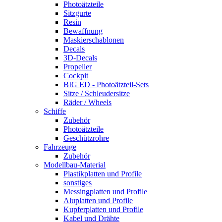
Photoätzteile
Sitzgurte
Resin
Bewaffnung
Maskierschablonen
Decals
3D-Decals
Propeller
Cockpit
BIG ED - Photoätzteil-Sets
Sitze / Schleudersitze
Räder / Wheels
Schiffe
Zubehör
Photoätzteile
Geschützrohre
Fahrzeuge
Zubehör
Modellbau-Material
Plastikplatten und Profile
sonstiges
Messingplatten und Profile
Aluplatten und Profile
Kupferplatten und Profile
Kabel und Drähte