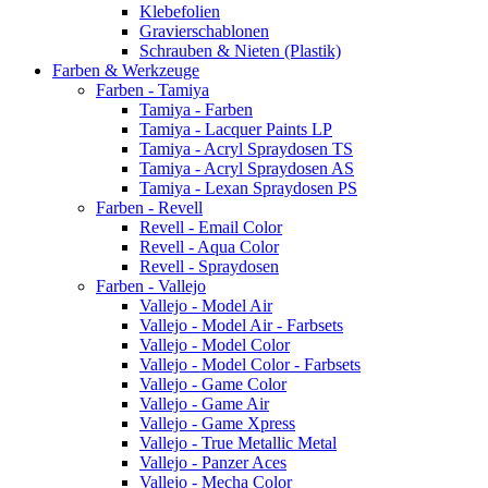
Klebefolien
Gravierschablonen
Schrauben & Nieten (Plastik)
Farben & Werkzeuge
Farben - Tamiya
Tamiya - Farben
Tamiya - Lacquer Paints LP
Tamiya - Acryl Spraydosen TS
Tamiya - Acryl Spraydosen AS
Tamiya - Lexan Spraydosen PS
Farben - Revell
Revell - Email Color
Revell - Aqua Color
Revell - Spraydosen
Farben - Vallejo
Vallejo - Model Air
Vallejo - Model Air - Farbsets
Vallejo - Model Color
Vallejo - Model Color - Farbsets
Vallejo - Game Color
Vallejo - Game Air
Vallejo - Game Xpress
Vallejo - True Metallic Metal
Vallejo - Panzer Aces
Vallejo - Mecha Color