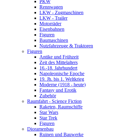
PKW
Rennwagen
LKW - Zugmaschinen
LKW - Trailer
Motorräder
Eisenbahnen
Figuren
Baumaschinen
Nutzfahrzeuge & Traktoren
Figuren
Antike und Frühzeit
Zeit des Mittelalters
16.-18. Jahrhundert
Napoleonische Epoche
19. Jh. bis 1. Weltkrieg
Moderne (1918 - heute)
Fantasy und Erotik
Zubehör
Raumfahrt - Science Fiction
Raketen, Raumschiffe
Star Wars
Star Trek
Figuren
Dioramenbau
Ruinen und Bauwerke