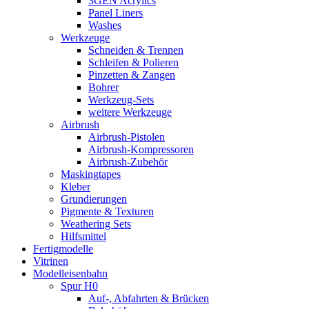
3GEN Acrylics
Panel Liners
Washes
Werkzeuge
Schneiden & Trennen
Schleifen & Polieren
Pinzetten & Zangen
Bohrer
Werkzeug-Sets
weitere Werkzeuge
Airbrush
Airbrush-Pistolen
Airbrush-Kompressoren
Airbrush-Zubehör
Maskingtapes
Kleber
Grundierungen
Pigmente & Texturen
Weathering Sets
Hilfsmittel
Fertigmodelle
Vitrinen
Modelleisenbahn
Spur H0
Auf-, Abfahrten & Brücken