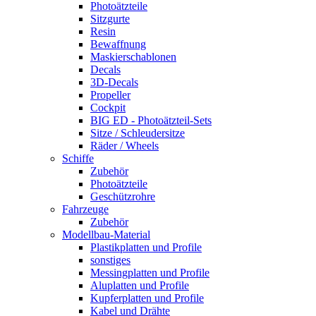
Photoätzteile
Sitzgurte
Resin
Bewaffnung
Maskierschablonen
Decals
3D-Decals
Propeller
Cockpit
BIG ED - Photoätzteil-Sets
Sitze / Schleudersitze
Räder / Wheels
Schiffe
Zubehör
Photoätzteile
Geschützrohre
Fahrzeuge
Zubehör
Modellbau-Material
Plastikplatten und Profile
sonstiges
Messingplatten und Profile
Aluplatten und Profile
Kupferplatten und Profile
Kabel und Drähte