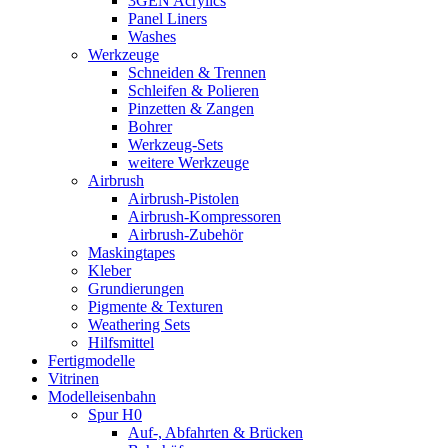
3GEN Acrylics
Panel Liners
Washes
Werkzeuge
Schneiden & Trennen
Schleifen & Polieren
Pinzetten & Zangen
Bohrer
Werkzeug-Sets
weitere Werkzeuge
Airbrush
Airbrush-Pistolen
Airbrush-Kompressoren
Airbrush-Zubehör
Maskingtapes
Kleber
Grundierungen
Pigmente & Texturen
Weathering Sets
Hilfsmittel
Fertigmodelle
Vitrinen
Modelleisenbahn
Spur H0
Auf-, Abfahrten & Brücken