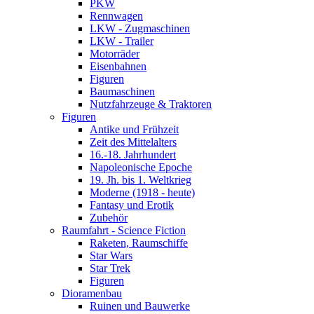
PKW
Rennwagen
LKW - Zugmaschinen
LKW - Trailer
Motorräder
Eisenbahnen
Figuren
Baumaschinen
Nutzfahrzeuge & Traktoren
Figuren
Antike und Frühzeit
Zeit des Mittelalters
16.-18. Jahrhundert
Napoleonische Epoche
19. Jh. bis 1. Weltkrieg
Moderne (1918 - heute)
Fantasy und Erotik
Zubehör
Raumfahrt - Science Fiction
Raketen, Raumschiffe
Star Wars
Star Trek
Figuren
Dioramenbau
Ruinen und Bauwerke