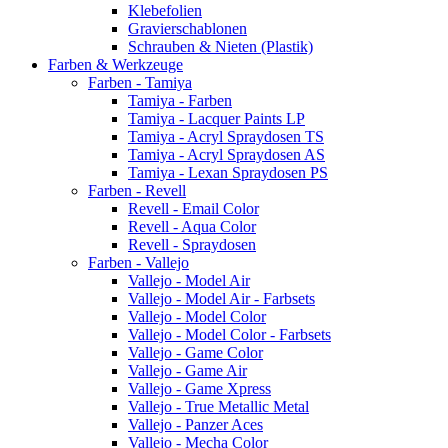
Klebefolien
Gravierschablonen
Schrauben & Nieten (Plastik)
Farben & Werkzeuge
Farben - Tamiya
Tamiya - Farben
Tamiya - Lacquer Paints LP
Tamiya - Acryl Spraydosen TS
Tamiya - Acryl Spraydosen AS
Tamiya - Lexan Spraydosen PS
Farben - Revell
Revell - Email Color
Revell - Aqua Color
Revell - Spraydosen
Farben - Vallejo
Vallejo - Model Air
Vallejo - Model Air - Farbsets
Vallejo - Model Color
Vallejo - Model Color - Farbsets
Vallejo - Game Color
Vallejo - Game Air
Vallejo - Game Xpress
Vallejo - True Metallic Metal
Vallejo - Panzer Aces
Vallejo - Mecha Color