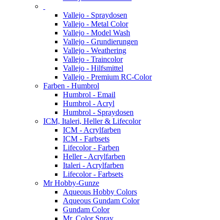
Vallejo - Spraydosen
Vallejo - Metal Color
Vallejo - Model Wash
Vallejo - Grundierungen
Vallejo - Weathering
Vallejo - Traincolor
Vallejo - Hilfsmittel
Vallejo - Premium RC-Color
Farben - Humbrol
Humbrol - Email
Humbrol - Acryl
Humbrol - Spraydosen
ICM, Italeri, Heller & Lifecolor
ICM - Acrylfarben
ICM - Farbsets
Lifecolor - Farben
Heller - Acrylfarben
Italeri - Acrylfarben
Lifecolor - Farbsets
Mr Hobby-Gunze
Aqueous Hobby Colors
Aqueous Gundam Color
Gundam Color
Mr. Color Spray