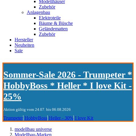
Modellhäuser
Zubehör
Anlagenbau
Elektroteile
Bäume & Büsche
Geländematten
Zubehör
Hersteller
Neuheiten
Sale
Sommer-Sale 2026 - Trumpeter *
HobbyBoss * Heller * I love Kit -
25%
Aktion gültig vom 24.07. bis 06.08.2026
Trumpeter
HobbyBoss
Heller - 30%
I love Kit
modellbau universe
Modellbau-Marken