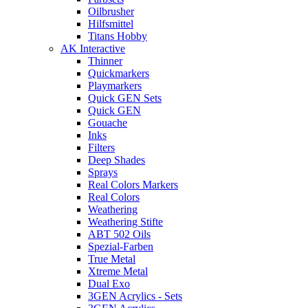
Oilbrusher
Hilfsmittel
Titans Hobby
AK Interactive
Thinner
Quickmarkers
Playmarkers
Quick GEN Sets
Quick GEN
Gouache
Inks
Filters
Deep Shades
Sprays
Real Colors Markers
Real Colors
Weathering
Weathering Stifte
ABT 502 Oils
Spezial-Farben
True Metal
Xtreme Metal
Dual Exo
3GEN Acrylics - Sets