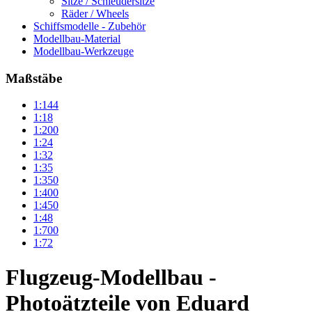
Sitze / Schleudersitze
Räder / Wheels
Schiffsmodelle - Zubehör
Modellbau-Material
Modellbau-Werkzeuge
Maßstäbe
1:144
1:18
1:200
1:24
1:32
1:35
1:350
1:400
1:450
1:48
1:700
1:72
Flugzeug-Modellbau -
Photoätzteile von Eduard