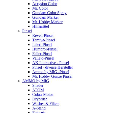
Acrysion Color
Mr. Color
Gundam Color Spray
Gundam Marker
Mr. Hobby Marker
Hilfsmittel
Pinsel
Revell-Pinsel
Tamiya-Pinsel
Italeri-Pinsel
Humbrol-Pinsel
Faller-Pinsel
Vallejo-Pinsel
AK Interactive - Pinsel
Pinsel - diverse Hersteller
Ammo by MIG -Pinsel
Mr. Hobby-Gunze Pinsel
AMMO by MIG
Shader
ATOM
Cobra Motor
Drybrush
Washes & Filters
A-Stand
Farbsets