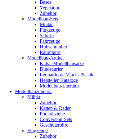
Bases
Vegetation
Zubehör
Modellbau-Sets
Militär
Flugzeuge
Schiffe
Fahrzeuge
Hubschrauber
Raumfahrt
Modellbau-Artikel
Kids - Modellbausätze
Dinosaurier
Leonardo da Vinci - Plastik
Hersteller-Kataloge
Modellbau-Literatur
Modellbauzubehör
Militär
Zubehör
Ketten & Räder
Photoätzteile
Conversion-Sets
Geschützrohre
Flugzeuge
Zubehör