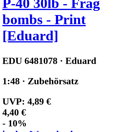
P-40 30lb - Frag
bombs - Print
[Eduard]
EDU 6481078 · Eduard
1:48 · Zubehörsatz
UVP:
4,89 €
4,40 €
- 10%