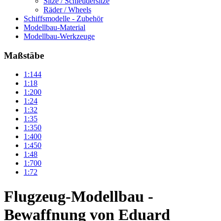
Sitze / Schleudersitze
Räder / Wheels
Schiffsmodelle - Zubehör
Modellbau-Material
Modellbau-Werkzeuge
Maßstäbe
1:144
1:18
1:200
1:24
1:32
1:35
1:350
1:400
1:450
1:48
1:700
1:72
Flugzeug-Modellbau -
Bewaffnung von Eduard