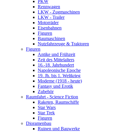
PKW
Rennwagen
LKW - Zugmaschinen
LKW - Trailer
Motorräder
Eisenbahnen
Figuren
Baumaschinen
Nutzfahrzeuge & Traktoren
Figuren
Antike und Frühzeit
Zeit des Mittelalters
16.-18. Jahrhundert
Napoleonische Epoche
19. Jh. bis 1. Weltkrieg
Moderne (1918 - heute)
Fantasy und Erotik
Zubehör
Raumfahrt - Science Fiction
Raketen, Raumschiffe
Star Wars
Star Trek
Figuren
Dioramenbau
Ruinen und Bauwerke