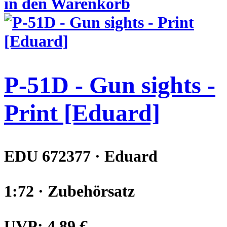
in den Warenkorb
P-51D - Gun sights -
Print [Eduard]
EDU 672377 · Eduard
1:72 · Zubehörsatz
UVP:
4,89 €