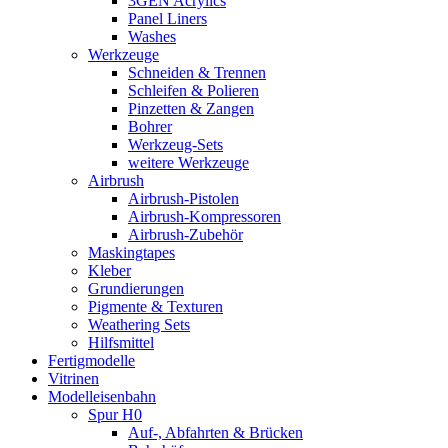
3GEN Acrylics
Panel Liners
Washes
Werkzeuge
Schneiden & Trennen
Schleifen & Polieren
Pinzetten & Zangen
Bohrer
Werkzeug-Sets
weitere Werkzeuge
Airbrush
Airbrush-Pistolen
Airbrush-Kompressoren
Airbrush-Zubehör
Maskingtapes
Kleber
Grundierungen
Pigmente & Texturen
Weathering Sets
Hilfsmittel
Fertigmodelle
Vitrinen
Modelleisenbahn
Spur H0
Auf-, Abfahrten & Brücken