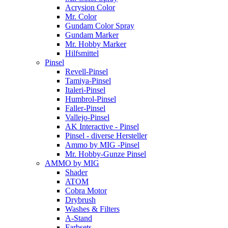
Acrysion Color
Mr. Color
Gundam Color Spray
Gundam Marker
Mr. Hobby Marker
Hilfsmittel
Pinsel
Revell-Pinsel
Tamiya-Pinsel
Italeri-Pinsel
Humbrol-Pinsel
Faller-Pinsel
Vallejo-Pinsel
AK Interactive - Pinsel
Pinsel - diverse Hersteller
Ammo by MIG -Pinsel
Mr. Hobby-Gunze Pinsel
AMMO by MIG
Shader
ATOM
Cobra Motor
Drybrush
Washes & Filters
A-Stand
Farbsets