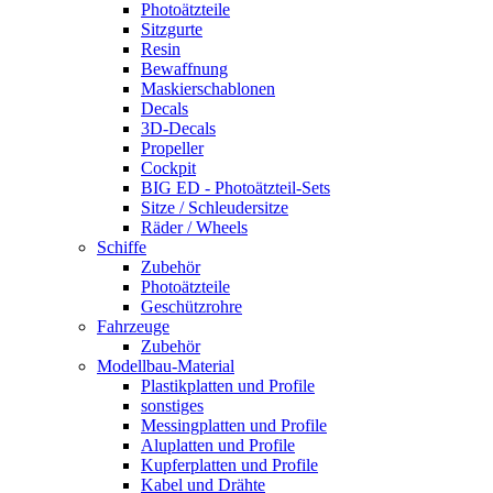
Photoätzteile
Sitzgurte
Resin
Bewaffnung
Maskierschablonen
Decals
3D-Decals
Propeller
Cockpit
BIG ED - Photoätzteil-Sets
Sitze / Schleudersitze
Räder / Wheels
Schiffe
Zubehör
Photoätzteile
Geschützrohre
Fahrzeuge
Zubehör
Modellbau-Material
Plastikplatten und Profile
sonstiges
Messingplatten und Profile
Aluplatten und Profile
Kupferplatten und Profile
Kabel und Drähte