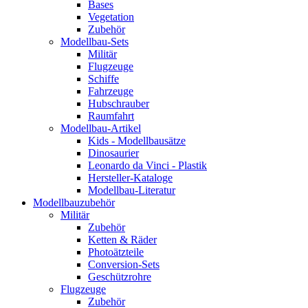
Bases
Vegetation
Zubehör
Modellbau-Sets
Militär
Flugzeuge
Schiffe
Fahrzeuge
Hubschrauber
Raumfahrt
Modellbau-Artikel
Kids - Modellbausätze
Dinosaurier
Leonardo da Vinci - Plastik
Hersteller-Kataloge
Modellbau-Literatur
Modellbauzubehör
Militär
Zubehör
Ketten & Räder
Photoätzteile
Conversion-Sets
Geschützrohre
Flugzeuge
Zubehör