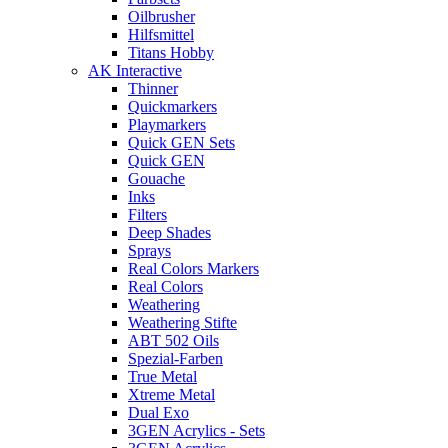
Oilbrusher
Hilfsmittel
Titans Hobby
AK Interactive
Thinner
Quickmarkers
Playmarkers
Quick GEN Sets
Quick GEN
Gouache
Inks
Filters
Deep Shades
Sprays
Real Colors Markers
Real Colors
Weathering
Weathering Stifte
ABT 502 Oils
Spezial-Farben
True Metal
Xtreme Metal
Dual Exo
3GEN Acrylics - Sets