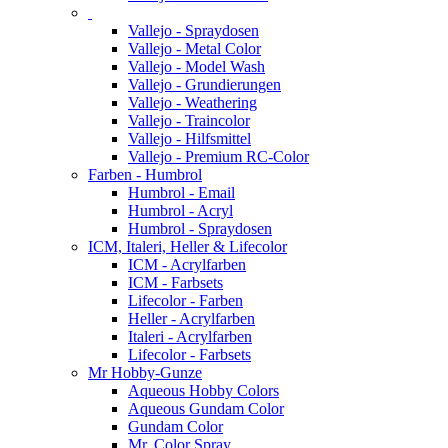
Vallejo - Spraydosen
Vallejo - Metal Color
Vallejo - Model Wash
Vallejo - Grundierungen
Vallejo - Weathering
Vallejo - Traincolor
Vallejo - Hilfsmittel
Vallejo - Premium RC-Color
Farben - Humbrol
Humbrol - Email
Humbrol - Acryl
Humbrol - Spraydosen
ICM, Italeri, Heller & Lifecolor
ICM - Acrylfarben
ICM - Farbsets
Lifecolor - Farben
Heller - Acrylfarben
Italeri - Acrylfarben
Lifecolor - Farbsets
Mr Hobby-Gunze
Aqueous Hobby Colors
Aqueous Gundam Color
Gundam Color
Mr. Color Spray