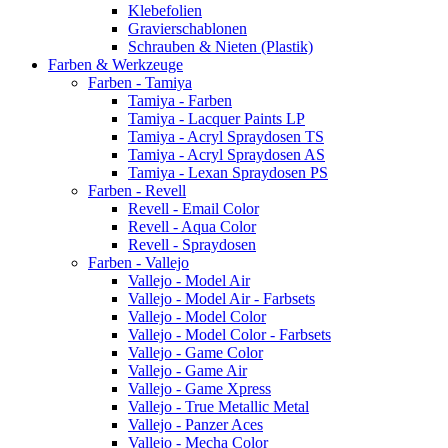
Klebefolien
Gravierschablonen
Schrauben & Nieten (Plastik)
Farben & Werkzeuge
Farben - Tamiya
Tamiya - Farben
Tamiya - Lacquer Paints LP
Tamiya - Acryl Spraydosen TS
Tamiya - Acryl Spraydosen AS
Tamiya - Lexan Spraydosen PS
Farben - Revell
Revell - Email Color
Revell - Aqua Color
Revell - Spraydosen
Farben - Vallejo
Vallejo - Model Air
Vallejo - Model Air - Farbsets
Vallejo - Model Color
Vallejo - Model Color - Farbsets
Vallejo - Game Color
Vallejo - Game Air
Vallejo - Game Xpress
Vallejo - True Metallic Metal
Vallejo - Panzer Aces
Vallejo - Mecha Color