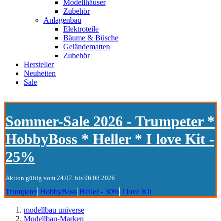
Modellhäuser
Zubehör
Anlagenbau
Elektroteile
Bäume & Büsche
Geländematten
Zubehör
Hersteller
Neuheiten
Sale
Sommer-Sale 2026 - Trumpeter *
HobbyBoss * Heller * I love Kit -
25%
Aktion gültig vom 24.07. bis 06.08.2026
Trumpeter
HobbyBoss
Heller - 30%
I love Kit
modellbau universe
Modellbau-Marken