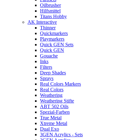
Oilbrusher
Hilfsmittel
Titans Hobby
AK Interactive
Thinner
Quickmarkers
Playmarkers
Quick GEN Sets
Quick GEN
Gouache
Inks
Filters
Deep Shades
Sprays
Real Colors Markers
Real Colors
Weathering
Weathering Stifte
ABT 502 Oils
Spezial-Farben
True Metal
Xtreme Metal
Dual Exo
3GEN Acrylics - Sets