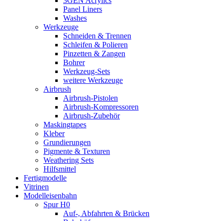
3GEN Acrylics
Panel Liners
Washes
Werkzeuge
Schneiden & Trennen
Schleifen & Polieren
Pinzetten & Zangen
Bohrer
Werkzeug-Sets
weitere Werkzeuge
Airbrush
Airbrush-Pistolen
Airbrush-Kompressoren
Airbrush-Zubehör
Maskingtapes
Kleber
Grundierungen
Pigmente & Texturen
Weathering Sets
Hilfsmittel
Fertigmodelle
Vitrinen
Modelleisenbahn
Spur H0
Auf-, Abfahrten & Brücken