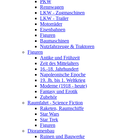
PKW
Rennwagen
LKW - Zugmaschinen
LKW - Trailer
Motorräder
Eisenbahnen
Figuren
Baumaschinen
Nutzfahrzeuge & Traktoren
Figuren
Antike und Frühzeit
Zeit des Mittelalters
16.-18. Jahrhundert
Napoleonische Epoche
19. Jh. bis 1. Weltkrieg
Moderne (1918 - heute)
Fantasy und Erotik
Zubehör
Raumfahrt - Science Fiction
Raketen, Raumschiffe
Star Wars
Star Trek
Figuren
Dioramenbau
Ruinen und Bauwerke