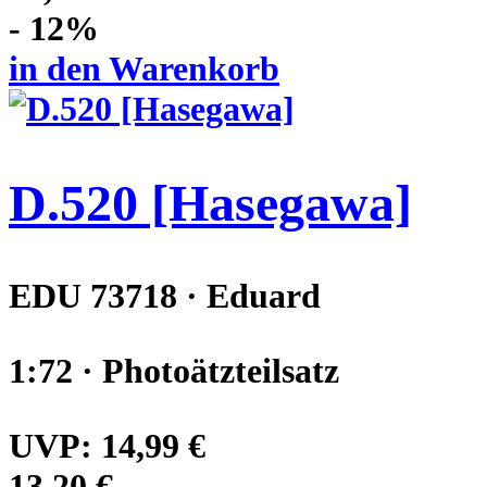
- 12%
in den Warenkorb
D.520 [Hasegawa]
EDU 73718 · Eduard
1:72 · Photoätzteilsatz
UVP:
14,99 €
13,20 €