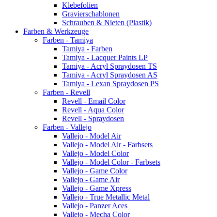
Klebefolien
Gravierschablonen
Schrauben & Nieten (Plastik)
Farben & Werkzeuge
Farben - Tamiya
Tamiya - Farben
Tamiya - Lacquer Paints LP
Tamiya - Acryl Spraydosen TS
Tamiya - Acryl Spraydosen AS
Tamiya - Lexan Spraydosen PS
Farben - Revell
Revell - Email Color
Revell - Aqua Color
Revell - Spraydosen
Farben - Vallejo
Vallejo - Model Air
Vallejo - Model Air - Farbsets
Vallejo - Model Color
Vallejo - Model Color - Farbsets
Vallejo - Game Color
Vallejo - Game Air
Vallejo - Game Xpress
Vallejo - True Metallic Metal
Vallejo - Panzer Aces
Vallejo - Mecha Color