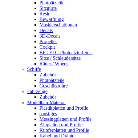
Photoätzteile
Sitzgurte
Resin
Bewaffnung
Maskierschablonen
Decals
3D-Decals
Propeller
Cockpit
BIG ED - Photoätzteil-Sets
Sitze / Schleudersitze
Räder / Wheels
Schiffe
Zubehör
Photoätzteile
Geschützrohre
Fahrzeuge
Zubehör
Modellbau-Material
Plastikplatten und Profile
sonstiges
Messingplatten und Profile
Aluplatten und Profile
Kupferplatten und Profile
Kabel und Drähte