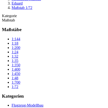
Eduard
Maßstab 1/72
Kategorie
Maßstab
Maßstäbe
1:144
1:18
1:200
1:24
1:32
1:35
1:350
1:400
1:450
1:48
1:700
1:72
Kategorien
Flugzeug-Modellbau