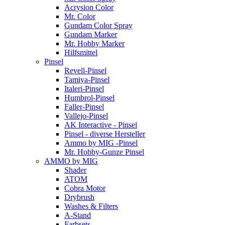
Acrysion Color
Mr. Color
Gundam Color Spray
Gundam Marker
Mr. Hobby Marker
Hilfsmittel
Pinsel
Revell-Pinsel
Tamiya-Pinsel
Italeri-Pinsel
Humbrol-Pinsel
Faller-Pinsel
Vallejo-Pinsel
AK Interactive - Pinsel
Pinsel - diverse Hersteller
Ammo by MIG -Pinsel
Mr. Hobby-Gunze Pinsel
AMMO by MIG
Shader
ATOM
Cobra Motor
Drybrush
Washes & Filters
A-Stand
Farbsets