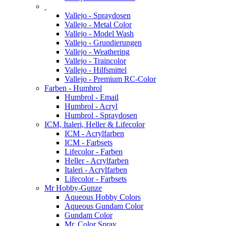
Vallejo - Spraydosen
Vallejo - Metal Color
Vallejo - Model Wash
Vallejo - Grundierungen
Vallejo - Weathering
Vallejo - Traincolor
Vallejo - Hilfsmittel
Vallejo - Premium RC-Color
Farben - Humbrol
Humbrol - Email
Humbrol - Acryl
Humbrol - Spraydosen
ICM, Italeri, Heller & Lifecolor
ICM - Acrylfarben
ICM - Farbsets
Lifecolor - Farben
Heller - Acrylfarben
Italeri - Acrylfarben
Lifecolor - Farbsets
Mr Hobby-Gunze
Aqueous Hobby Colors
Aqueous Gundam Color
Gundam Color
Mr. Color Spray