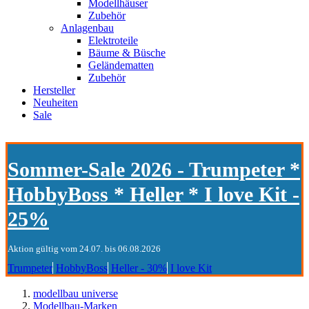
Modellhäuser
Zubehör
Anlagenbau
Elektroteile
Bäume & Büsche
Geländematten
Zubehör
Hersteller
Neuheiten
Sale
Sommer-Sale 2026 - Trumpeter *
HobbyBoss * Heller * I love Kit -
25%
Aktion gültig vom 24.07. bis 06.08.2026
Trumpeter
HobbyBoss
Heller - 30%
I love Kit
modellbau universe
Modellbau-Marken