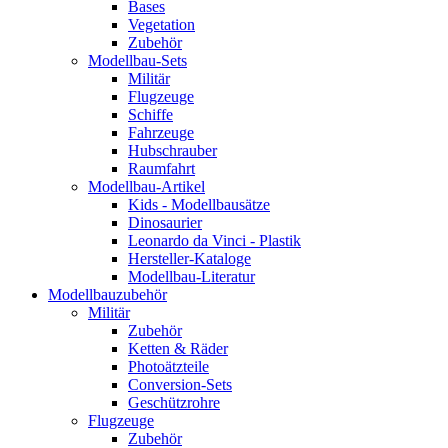
Bases
Vegetation
Zubehör
Modellbau-Sets
Militär
Flugzeuge
Schiffe
Fahrzeuge
Hubschrauber
Raumfahrt
Modellbau-Artikel
Kids - Modellbausätze
Dinosaurier
Leonardo da Vinci - Plastik
Hersteller-Kataloge
Modellbau-Literatur
Modellbauzubehör
Militär
Zubehör
Ketten & Räder
Photoätzteile
Conversion-Sets
Geschützrohre
Flugzeuge
Zubehör