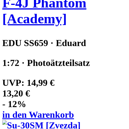
F-4J Phantom
[Academy]
EDU SS659 · Eduard
1:72 · Photoätzteilsatz
UVP:
14,99 €
13,20 €
- 12%
in den Warenkorb