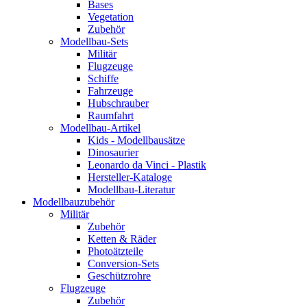
Bases
Vegetation
Zubehör
Modellbau-Sets
Militär
Flugzeuge
Schiffe
Fahrzeuge
Hubschrauber
Raumfahrt
Modellbau-Artikel
Kids - Modellbausätze
Dinosaurier
Leonardo da Vinci - Plastik
Hersteller-Kataloge
Modellbau-Literatur
Modellbauzubehör
Militär
Zubehör
Ketten & Räder
Photoätzteile
Conversion-Sets
Geschützrohre
Flugzeuge
Zubehör