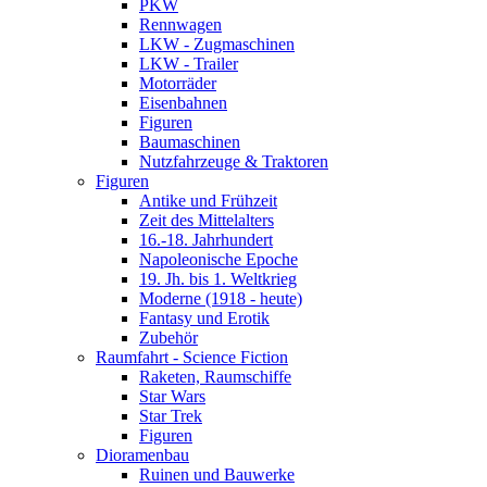
PKW
Rennwagen
LKW - Zugmaschinen
LKW - Trailer
Motorräder
Eisenbahnen
Figuren
Baumaschinen
Nutzfahrzeuge & Traktoren
Figuren
Antike und Frühzeit
Zeit des Mittelalters
16.-18. Jahrhundert
Napoleonische Epoche
19. Jh. bis 1. Weltkrieg
Moderne (1918 - heute)
Fantasy und Erotik
Zubehör
Raumfahrt - Science Fiction
Raketen, Raumschiffe
Star Wars
Star Trek
Figuren
Dioramenbau
Ruinen und Bauwerke