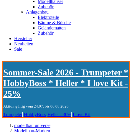
Modellhäuser
Zubehör
Anlagenbau
Elektroteile
Bäume & Büsche
Geländematten
Zubehör
Hersteller
Neuheiten
Sale
Sommer-Sale 2026 - Trumpeter *
HobbyBoss * Heller * I love Kit -
25%
Aktion gültig vom 24.07. bis 06.08.2026
Trumpeter
HobbyBoss
Heller - 30%
I love Kit
modellbau universe
Modellbau-Marken