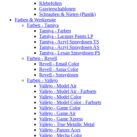
Klebefolien
Gravierschablonen
Schrauben & Nieten (Plastik)
Farben & Werkzeuge
Farben - Tamiya
Tamiya - Farben
Tamiya - Lacquer Paints LP
Tamiya - Acryl Spraydosen TS
Tamiya - Acryl Spraydosen AS
Tamiya - Lexan Spraydosen PS
Farben - Revell
Revell - Email Color
Revell - Aqua Color
Revell - Spraydosen
Farben - Vallejo
Vallejo - Model Air
Vallejo - Model Air - Farbsets
Vallejo - Model Color
Vallejo - Model Color - Farbsets
Vallejo - Game Color
Vallejo - Game Air
Vallejo - Game Xpress
Vallejo - True Metallic Metal
Vallejo - Panzer Aces
Vallejo - Mecha Color