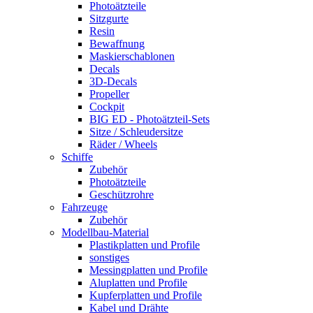
Photoätzteile
Sitzgurte
Resin
Bewaffnung
Maskierschablonen
Decals
3D-Decals
Propeller
Cockpit
BIG ED - Photoätzteil-Sets
Sitze / Schleudersitze
Räder / Wheels
Schiffe
Zubehör
Photoätzteile
Geschützrohre
Fahrzeuge
Zubehör
Modellbau-Material
Plastikplatten und Profile
sonstiges
Messingplatten und Profile
Aluplatten und Profile
Kupferplatten und Profile
Kabel und Drähte