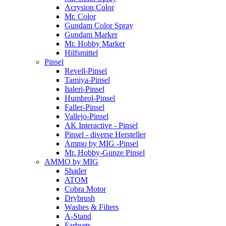
Acrysion Color
Mr. Color
Gundam Color Spray
Gundam Marker
Mr. Hobby Marker
Hilfsmittel
Pinsel
Revell-Pinsel
Tamiya-Pinsel
Italeri-Pinsel
Humbrol-Pinsel
Faller-Pinsel
Vallejo-Pinsel
AK Interactive - Pinsel
Pinsel - diverse Hersteller
Ammo by MIG -Pinsel
Mr. Hobby-Gunze Pinsel
AMMO by MIG
Shader
ATOM
Cobra Motor
Drybrush
Washes & Filters
A-Stand
Farbsets