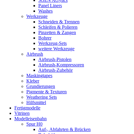
3GEN Acrylics
Panel Liners
Washes
Werkzeuge
Schneiden & Trennen
Schleifen & Polieren
Pinzetten & Zangen
Bohrer
Werkzeug-Sets
weitere Werkzeuge
Airbrush
Airbrush-Pistolen
Airbrush-Kompressoren
Airbrush-Zubehör
Maskingtapes
Kleber
Grundierungen
Pigmente & Texturen
Weathering Sets
Hilfsmittel
Fertigmodelle
Vitrinen
Modelleisenbahn
Spur H0
Auf-, Abfahrten & Brücken