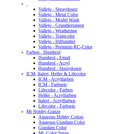
Vallejo - Spraydosen
Vallejo - Metal Color
Vallejo - Model Wash
Vallejo - Grundierungen
Vallejo - Weathering
Vallejo - Traincolor
Vallejo - Hilfsmittel
Vallejo - Premium RC-Color
Farben - Humbrol
Humbrol - Email
Humbrol - Acryl
Humbrol - Spraydosen
ICM, Italeri, Heller & Lifecolor
ICM - Acrylfarben
ICM - Farbsets
Lifecolor - Farben
Heller - Acrylfarben
Italeri - Acrylfarben
Lifecolor - Farbsets
Mr Hobby-Gunze
Aqueous Hobby Colors
Aqueous Gundam Color
Gundam Color
Mr. Color Spray