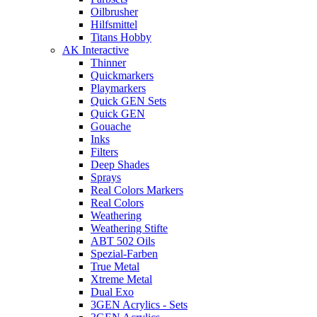
Oilbrusher
Hilfsmittel
Titans Hobby
AK Interactive
Thinner
Quickmarkers
Playmarkers
Quick GEN Sets
Quick GEN
Gouache
Inks
Filters
Deep Shades
Sprays
Real Colors Markers
Real Colors
Weathering
Weathering Stifte
ABT 502 Oils
Spezial-Farben
True Metal
Xtreme Metal
Dual Exo
3GEN Acrylics - Sets