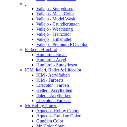
Vallejo - Spraydosen
Vallejo - Metal Color
Vallejo - Model Wash
Vallejo - Grundierungen
Vallejo - Weathering
Vallejo - Traincolor
Vallejo - Hilfsmittel
Vallejo - Premium RC-Color
Farben - Humbrol
Humbrol - Email
Humbrol - Acryl
Humbrol - Spraydosen
ICM, Italeri, Heller & Lifecolor
ICM - Acrylfarben
ICM - Farbsets
Lifecolor - Farben
Heller - Acrylfarben
Italeri - Acrylfarben
Lifecolor - Farbsets
Mr Hobby-Gunze
Aqueous Hobby Colors
Aqueous Gundam Color
Gundam Color
Mr. Color Spray