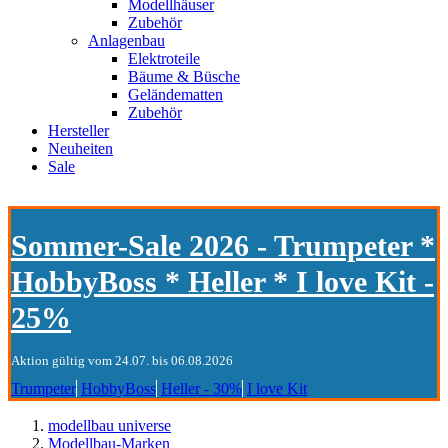
Modellhäuser
Zubehör
Anlagenbau
Elektroteile
Bäume & Büsche
Geländematten
Zubehör
Hersteller
Neuheiten
Sale
Sommer-Sale 2026 - Trumpeter *
HobbyBoss * Heller * I love Kit -
25%
Aktion gültig vom 24.07. bis 06.08.2026
Trumpeter
HobbyBoss
Heller - 30%
I love Kit
modellbau universe
Modellbau-Marken