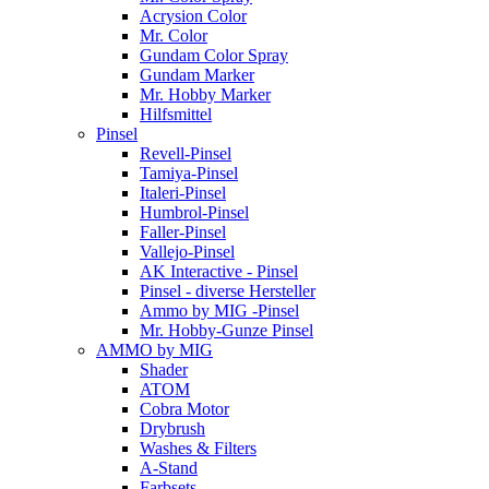
Acrysion Color
Mr. Color
Gundam Color Spray
Gundam Marker
Mr. Hobby Marker
Hilfsmittel
Pinsel
Revell-Pinsel
Tamiya-Pinsel
Italeri-Pinsel
Humbrol-Pinsel
Faller-Pinsel
Vallejo-Pinsel
AK Interactive - Pinsel
Pinsel - diverse Hersteller
Ammo by MIG -Pinsel
Mr. Hobby-Gunze Pinsel
AMMO by MIG
Shader
ATOM
Cobra Motor
Drybrush
Washes & Filters
A-Stand
Farbsets