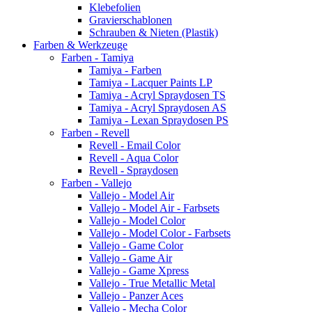
Klebefolien
Gravierschablonen
Schrauben & Nieten (Plastik)
Farben & Werkzeuge
Farben - Tamiya
Tamiya - Farben
Tamiya - Lacquer Paints LP
Tamiya - Acryl Spraydosen TS
Tamiya - Acryl Spraydosen AS
Tamiya - Lexan Spraydosen PS
Farben - Revell
Revell - Email Color
Revell - Aqua Color
Revell - Spraydosen
Farben - Vallejo
Vallejo - Model Air
Vallejo - Model Air - Farbsets
Vallejo - Model Color
Vallejo - Model Color - Farbsets
Vallejo - Game Color
Vallejo - Game Air
Vallejo - Game Xpress
Vallejo - True Metallic Metal
Vallejo - Panzer Aces
Vallejo - Mecha Color