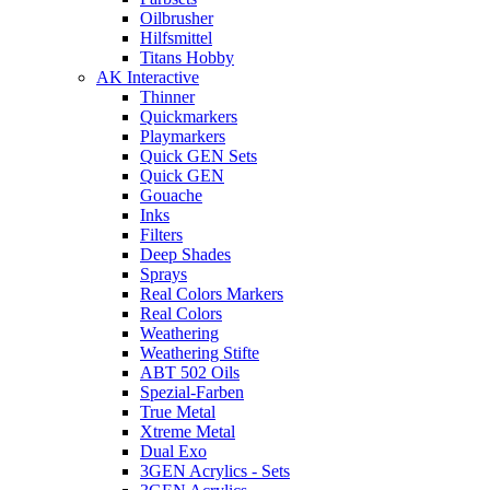
Oilbrusher
Hilfsmittel
Titans Hobby
AK Interactive
Thinner
Quickmarkers
Playmarkers
Quick GEN Sets
Quick GEN
Gouache
Inks
Filters
Deep Shades
Sprays
Real Colors Markers
Real Colors
Weathering
Weathering Stifte
ABT 502 Oils
Spezial-Farben
True Metal
Xtreme Metal
Dual Exo
3GEN Acrylics - Sets