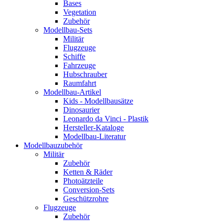
Bases
Vegetation
Zubehör
Modellbau-Sets
Militär
Flugzeuge
Schiffe
Fahrzeuge
Hubschrauber
Raumfahrt
Modellbau-Artikel
Kids - Modellbausätze
Dinosaurier
Leonardo da Vinci - Plastik
Hersteller-Kataloge
Modellbau-Literatur
Modellbauzubehör
Militär
Zubehör
Ketten & Räder
Photoätzteile
Conversion-Sets
Geschützrohre
Flugzeuge
Zubehör