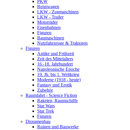
PKW
Rennwagen
LKW - Zugmaschinen
LKW - Trailer
Motorräder
Eisenbahnen
Figuren
Baumaschinen
Nutzfahrzeuge & Traktoren
Figuren
Antike und Frühzeit
Zeit des Mittelalters
16.-18. Jahrhundert
Napoleonische Epoche
19. Jh. bis 1. Weltkrieg
Moderne (1918 - heute)
Fantasy und Erotik
Zubehör
Raumfahrt - Science Fiction
Raketen, Raumschiffe
Star Wars
Star Trek
Figuren
Dioramenbau
Ruinen und Bauwerke