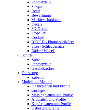
Photoätzteile
Sitzgurte
Resin
Bewaffnung
Maskierschablonen
Decals
3D-Decals
Propeller
Cockpit
BIG ED - Photoätzteil-Sets
Sitze / Schleudersitze
Räder / Wheels
Schiffe
Zubehör
Photoätzteile
Geschützrohre
Fahrzeuge
Zubehör
Modellbau-Material
Plastikplatten und Profile
sonstiges
Messingplatten und Profile
Aluplatten und Profile
Kupferplatten und Profile
Kabel und Drähte