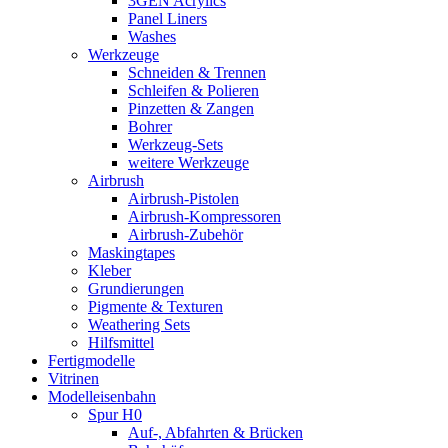
3GEN Acrylics
Panel Liners
Washes
Werkzeuge
Schneiden & Trennen
Schleifen & Polieren
Pinzetten & Zangen
Bohrer
Werkzeug-Sets
weitere Werkzeuge
Airbrush
Airbrush-Pistolen
Airbrush-Kompressoren
Airbrush-Zubehör
Maskingtapes
Kleber
Grundierungen
Pigmente & Texturen
Weathering Sets
Hilfsmittel
Fertigmodelle
Vitrinen
Modelleisenbahn
Spur H0
Auf-, Abfahrten & Brücken